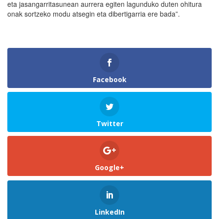
eta jasangarritasunean aurrera egiten lagunduko duten ohitura
onak sortzeko modu atsegin eta dibertigarria ere bada”.
Facebook
Twitter
Google+
LinkedIn