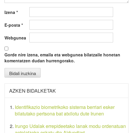
Izena
*
E-posta
*
Webgunea
Gorde nire izena, emaila eta webgunea bilatzaile honetan
komentatzen dudan hurrengorako.
AZKEN BIDALKETAK
Identifikazio biometrikoko sistema berriari esker
bilatutako pertsona bat atxilotu dute Irunen
Irungo Udalak errepideetako lanak modu ordenatuan
antolatzeko eskatu dio Aldundiari