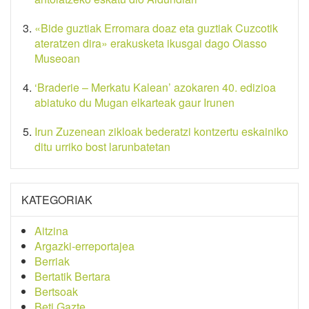
«Bide guztiak Erromara doaz eta guztiak Cuzcotik
ateratzen dira» erakusketa ikusgai dago Oiasso
Museoan
‘Braderie – Merkatu Kalean’ azokaren 40. edizioa
abiatuko du Mugan elkarteak gaur Irunen
Irun Zuzenean zikloak bederatzi kontzertu eskainiko
ditu urriko bost larunbatetan
KATEGORIAK
Aitzina
Argazki-erreportajea
Berriak
Bertatik Bertara
Bertsoak
Beti Gazte