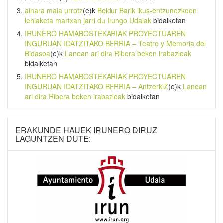
ainara maia urrotz
(e)k
Beldur Barik ikus-entzunezkoen
lehiaketa martxan jarri du Irungo Udalak
bidalketan
IRUNERO HAMABOSTEKARIAK PROYECTUAREN
INGURUAN IDATZITAKO BERRIA – Teatro y Memoria del
Bidasoa
(e)k
Lanean ari dira Ribera beken irabazleak
bidalketan
IRUNERO HAMABOSTEKARIAK PROYECTUAREN
INGURUAN IDATZITAKO BERRIA – AntzerkiZ
(e)k
Lanean
ari dira Ribera beken irabazleak
bidalketan
ERAKUNDE HAUEK IRUNERO DIRUZ
LAGUNTZEN DUTE: