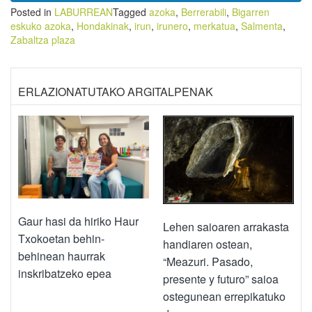
Posted in
LABURREAN
Tagged
azoka
,
Berrerabili
,
Bigarren
eskuko azoka
,
Hondakinak
,
irun
,
irunero
,
merkatua
,
Salmenta
,
Zabaltza plaza
ERLAZIONATUTAKO ARGITALPENAK
Gaur hasi da hiriko Haur
Lehen saioaren arrakasta
Txokoetan behin-
handiaren ostean,
behinean haurrak
“Meazuri. Pasado,
inskribatzeko epea
presente y futuro” saioa
ostegunean errepikatuko