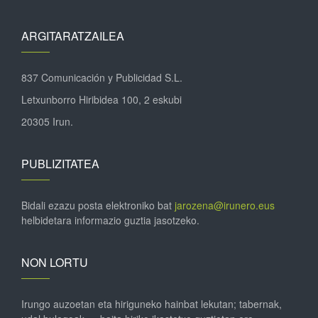
ARGITARATZAILEA
837 Comunicación y Publicidad S.L.
Letxunborro Hiribidea 100, 2 eskubi
20305 Irun.
PUBLIZITATEA
Bidali ezazu posta elektroniko bat
jarozena@irunero.eus
helbidetara informazio guztia jasotzeko.
NON LORTU
Irungo auzoetan eta hiriguneko hainbat lekutan; tabernak,