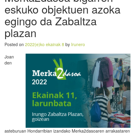
eskuko objektuen azoka
egingo da Zabaltza
plazan
Posted on
2022(e)ko ekainak 8
by
Irunero
Joan
den
asteburuan Hondarribian izandako Merka2dasoaren arrakastaren