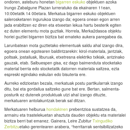
ondoren, asteburu honetan
bigarren eskuko
objektuen azoka
Irungo Zabalgune Plazan lurreratuko da ekainaren 11ean,
10:00etatik 14 00etara. Merkatua bigarren eskuko objektuen
salerosketaren ingurukoa izango da; egoera onean egon arren
jada erabiltzen ez diren eta etxeetan lekua hartu besterik egiten
ez duten elementu mota guztiak. Horrela, Merka2dasoa objektu
horiei guztiei bigarren bizitza bat emateko aukera paregabea da.
Larunbatean mota guztietako elementuak saldu ahal izango dira,
egoera onean egotearen baldintzarekin: kirol-materiala, jantziak,
poltsak, jostailuak, liburuak, etxetresna elektriko txikiak, antzinako
gauzak, etab. Salbuespen gisa, ez dago baimenduta stocketako
material berria edo stocketatik datorren materiala saltzea, ezta
espreski egindako eskulan edo bisuteria ere.
Aurreko edizioetan bezala, merkatuak postu partikularrak izango
ditu, bai eta gordailua saltzeko gune bat ere. Bertan, salmenta-
posturik ez dutenek produktuak utzi ahal izango dituzte,
merkatuaren antolakuntzak berak sal ditzan.
Merkatuaren helburua
hondakinen
prebentzioa sustatzea da,
armairu eta trastelekuetan ahaztuta dauden objektu eta materialei
bizitza berri bat emanez. Gainera, Leire Zubitur
Txingudiko
Zerbitzu
etako gerentearen arabera, “herritarrak sentsibilizatzeko