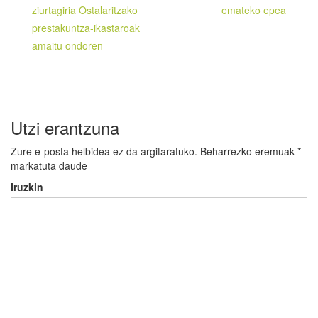
zehar
ziurtagiria Ostalaritzako
emateko epea
nabigatu
prestakuntza-ikastaroak
amaitu ondoren
Utzi erantzuna
Zure e-posta helbidea ez da argitaratuko.
Beharrezko eremuak
*
markatuta daude
Iruzkin