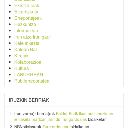
Ekintzaileak
Elkarrizketa
Erreportajeak
Hezkuntza
Informazioa
Irun atzo Irun gaur
Kale inkesta
Kalean Bai
Kirolak
Kolaborazioa
Kultura
LABURREAN
Publierreportajea
IRUZKIN BERRIAK
Irun-za(ha)r-berria
(e)k
Beldur Barik ikus-entzunezkoen
lehiaketa martxan jarri du Irungo Udalak
bidalketan
NBNoticias
(e)k
Zure ordenean
bidalketan