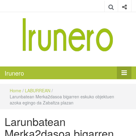
Irunero
Irungo euskarazko aldizkaria
Irunero
Home
/
LABURREAN
/
Larunbatean Merka2dasoa bigarren eskuko objektuen
azoka egingo da Zabaltza plazan
Larunbatean
Merka2dasoa bigarren