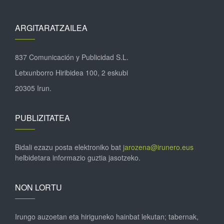
ARGITARATZAILEA
837 Comunicación y Publicidad S.L.
Letxunborro Hiribidea 100, 2 eskubi
20305 Irun.
PUBLIZITATEA
Bidali ezazu posta elektroniko bat
jarozena@irunero.eus
helbidetara informazio guztia jasotzeko.
NON LORTU
Irungo auzoetan eta hiriguneko hainbat lekutan; tabernak,