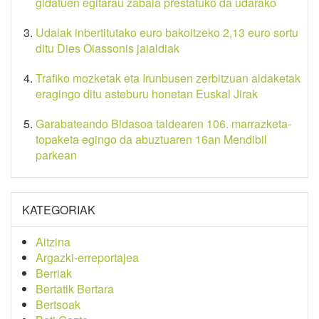
gidatuen egitarau zabala prestatuko da udarako
Udalak inbertitutako euro bakoitzeko 2,13 euro sortu
ditu Dies Oiassonis jaialdiak
Trafiko mozketak eta Irunbusen zerbitzuan aldaketak
eragingo ditu asteburu honetan Euskal Jirak
Garabateando Bidasoa taldearen 106. marrazketa-
topaketa egingo da abuztuaren 16an Mendibil
parkean
KATEGORIAK
Aitzina
Argazki-erreportajea
Berriak
Bertatik Bertara
Bertsoak