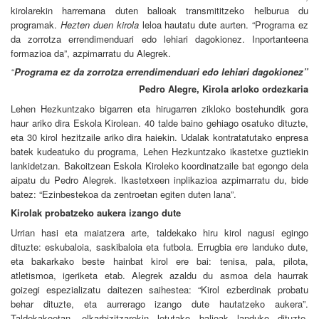
kirolarekin harremana duten balioak transmititzeko helburua du
programak.
Hezten duen kirola
leloa hautatu dute aurten. “Programa ez
da zorrotza errendimenduari edo lehiari dagokionez. Inportanteena
formazioa da”, azpimarratu du Alegrek.
Programa ez da zorrotza errendimenduari edo lehiari dagokionez”
“
Pedro Alegre, Kirola arloko ordezkaria
Lehen Hezkuntzako bigarren eta hirugarren zikloko bostehundik gora
haur ariko dira Eskola Kirolean. 40 talde baino gehiago osatuko dituzte,
eta 30 kirol hezitzaile ariko dira haiekin. Udalak kontratatutako enpresa
batek kudeatuko du programa, Lehen Hezkuntzako ikastetxe guztiekin
lankidetzan. Bakoitzean Eskola Kiroleko koordinatzaile bat egongo dela
aipatu du Pedro Alegrek. Ikastetxeen inplikazioa azpimarratu du, bide
batez: “Ezinbestekoa da zentroetan egiten duten lana”.
Kirolak probatzeko aukera izango dute
Urrian hasi eta maiatzera arte, taldekako hiru kirol nagusi egingo
dituzte: eskubaloia, saskibaloia eta futbola. Errugbia ere landuko dute,
eta bakarkako beste hainbat kirol ere bai: tenisa, pala, pilota,
atletismoa, igeriketa etab. Alegrek azaldu du asmoa dela haurrak
goizegi espezializatu daitezen saihestea: “Kirol ezberdinak probatu
behar dituzte, eta aurrerago izango dute hautatzeko aukera”.
Taldekakoetan, elkarbizitzarekin lotutako balioak landuko dituzte.