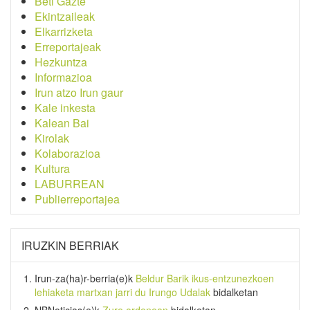
Beti Gazte
Ekintzaileak
Elkarrizketa
Erreportajeak
Hezkuntza
Informazioa
Irun atzo Irun gaur
Kale inkesta
Kalean Bai
Kirolak
Kolaborazioa
Kultura
LABURREAN
Publierreportajea
IRUZKIN BERRIAK
Irun-za(ha)r-berria
(e)k
Beldur Barik ikus-entzunezkoen
lehiaketa martxan jarri du Irungo Udalak
bidalketan