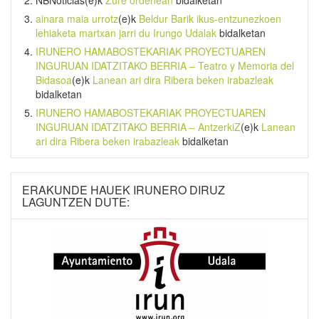
NBNoticias
(e)k
Zure ordenean
bidalketan
ainara maia urrotz
(e)k
Beldur Barik ikus-entzunezkoen
lehiaketa martxan jarri du Irungo Udalak
bidalketan
IRUNERO HAMABOSTEKARIAK PROYECTUAREN
INGURUAN IDATZITAKO BERRIA – Teatro y Memoria del
Bidasoa
(e)k
Lanean ari dira Ribera beken irabazleak
bidalketan
IRUNERO HAMABOSTEKARIAK PROYECTUAREN
INGURUAN IDATZITAKO BERRIA – AntzerkiZ
(e)k
Lanean
ari dira Ribera beken irabazleak
bidalketan
ERAKUNDE HAUEK IRUNERO DIRUZ
LAGUNTZEN DUTE: