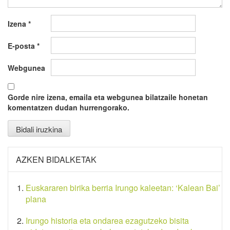
Izena
*
E-posta
*
Webgunea
Gorde nire izena, emaila eta webgunea bilatzaile honetan
komentatzen dudan hurrengorako.
AZKEN BIDALKETAK
Euskararen birika berria Irungo kaleetan: ‘Kalean Bai’
plana
Irungo historia eta ondarea ezagutzeko bisita