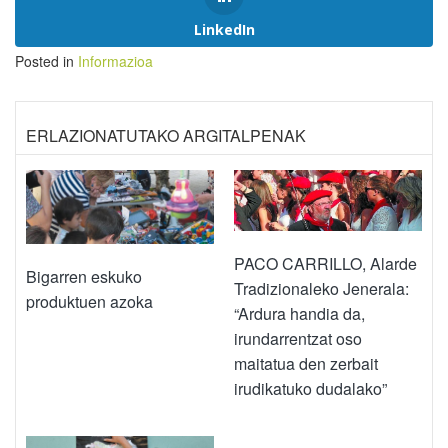
LinkedIn
Posted in
Informazioa
ERLAZIONATUTAKO ARGITALPENAK
PACO CARRILLO, Alarde
Bigarren eskuko
Tradizionaleko Jenerala:
produktuen azoka
“Ardura handia da,
irundarrentzat oso
maitatua den zerbait
irudikatuko dudalako”