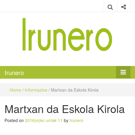
Irunero
Irungo euskarazko aldizkaria
Irunero
Home
/
Informazioa
/
Martxan da Eskola Kirola
Martxan da Eskola Kirola
Posted on
2016(e)ko urriak 11
by
Irunero