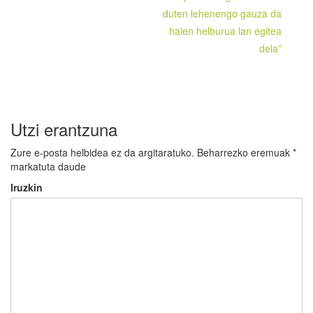
duten lehenengo gauza da
haien helburua lan egitea
dela”
Utzi erantzuna
Zure e-posta helbidea ez da argitaratuko.
Beharrezko eremuak
*
markatuta daude
Iruzkin