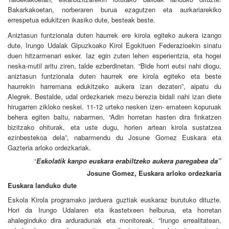
Bakarkakoetan, norberaren burua ezagutzen eta aurkariarekiko
errespetua edukitzen ikasiko dute, besteak beste.
Aniztasun funtzionala duten haurrek ere kirola egiteko aukera izango
dute, Irungo Udalak Gipuzkoako Kirol Egokituen Federazioekin sinatu
duen hitzarmenari esker. Iaz egin zuten lehen esperientzia, eta hogei
neska-mutil aritu ziren, talde ezberdinetan. “Bide horri eutsi nahi diogu,
aniztasun funtzionala duten haurrek ere kirola egiteko eta beste
haurrekin harremana edukitzeko aukera izan dezaten”, aipatu du
Alegrek. Bestalde, udal ordezkariek mezu berezia bidali nahi izan diete
hirugarren zikloko neskei. 11-12 urteko nesken izen- emateen kopuruak
behera egiten baitu, nabarmen. “Adin horretan hasten dira finkatzen
bizitzako ohiturak, eta uste dugu, horien artean kirola sustatzea
ezinbestekoa dela”, nabarmendu du Josune Gomez Euskara eta
Gazteria arloko ordezkariak.
Eskolatik kanpo euskara erabiltzeko aukera paregabea da”
“
Josune Gomez, Euskara arloko ordezkaria
Euskara landuko dute
Eskola Kirola programako jarduera guztiak euskaraz burutuko dituzte.
Hori da Irungo Udalaren eta ikastetxeen helburua, eta horretan
ahaleginduko dira arduradunak eta monitoreak. “Irungo errealitatean,