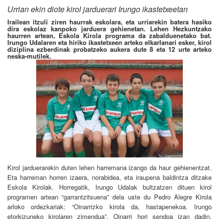
Urrian ekin diote kirol jarduerari Irungo ikastetxeetan
Irailean itzuli ziren haurrak eskolara, eta urriarekin batera hasiko
dira eskolaz kanpoko jarduera gehienetan. Lehen Hezkuntzako
haurren artean, Eskola Kirola programa da zabalduenetako bat.
Irungo Udalaren eta hiriko ikastetxeen arteko elkarlanari esker, kirol
diziplina ezberdinak probatzeko aukera dute 8 eta 12 urte arteko
neska-mutilek.
Kirol jarduerarekin duten lehen harremana izango da haur gehienentzat.
Eta harreman horren izaera, norabidea, eta iraupena baldintza ditzake
Eskola Kirolak. Horregatik, Irungo Udalak bultzatzen dituen kirol
programen artean “garrantzitsuena” dela uste du Pedro Alegre Kirola
arloko ordezkariak: “Oinarrizko kirola da, hastapenekoa. Irungo
etorkizuneko kirolaren zimendua”. Oinarri hori sendoa izan dadin,