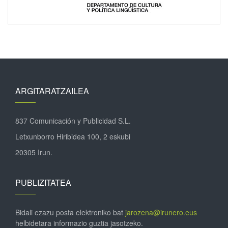
ARGITARATZAILEA
837 Comunicación y Publicidad S.L.
Letxunborro Hiribidea 100, 2 eskubi
20305 Irun.
PUBLIZITATEA
Bidali ezazu posta elektroniko bat
jarozena@irunero.eus
helbidetara informazio guztia jasotzeko.