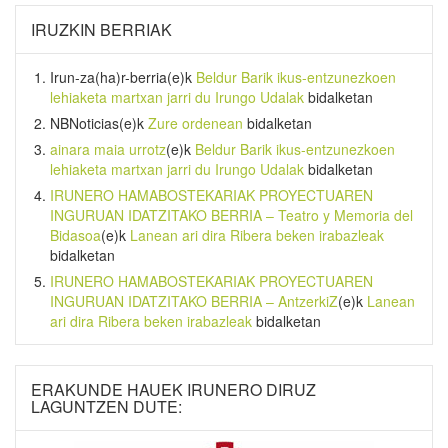
IRUZKIN BERRIAK
Irun-za(ha)r-berria
(e)k
Beldur Barik ikus-entzunezkoen
lehiaketa martxan jarri du Irungo Udalak
bidalketan
NBNoticias
(e)k
Zure ordenean
bidalketan
ainara maia urrotz
(e)k
Beldur Barik ikus-entzunezkoen
lehiaketa martxan jarri du Irungo Udalak
bidalketan
IRUNERO HAMABOSTEKARIAK PROYECTUAREN
INGURUAN IDATZITAKO BERRIA – Teatro y Memoria del
Bidasoa
(e)k
Lanean ari dira Ribera beken irabazleak
bidalketan
IRUNERO HAMABOSTEKARIAK PROYECTUAREN
INGURUAN IDATZITAKO BERRIA – AntzerkiZ
(e)k
Lanean
ari dira Ribera beken irabazleak
bidalketan
ERAKUNDE HAUEK IRUNERO DIRUZ
LAGUNTZEN DUTE: