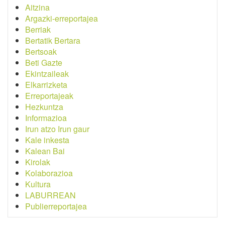
Aitzina
Argazki-erreportajea
Berriak
Bertatik Bertara
Bertsoak
Beti Gazte
Ekintzaileak
Elkarrizketa
Erreportajeak
Hezkuntza
Informazioa
Irun atzo Irun gaur
Kale inkesta
Kalean Bai
Kirolak
Kolaborazioa
Kultura
LABURREAN
Publierreportajea