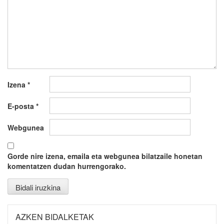
Izena
*
E-posta
*
Webgunea
Gorde nire izena, emaila eta webgunea bilatzaile honetan
komentatzen dudan hurrengorako.
AZKEN BIDALKETAK