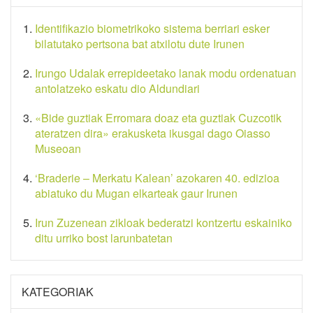
Identifikazio biometrikoko sistema berriari esker
bilatutako pertsona bat atxilotu dute Irunen
Irungo Udalak errepideetako lanak modu ordenatuan
antolatzeko eskatu dio Aldundiari
«Bide guztiak Erromara doaz eta guztiak Cuzcotik
ateratzen dira» erakusketa ikusgai dago Oiasso
Museoan
‘Braderie – Merkatu Kalean’ azokaren 40. edizioa
abiatuko du Mugan elkarteak gaur Irunen
Irun Zuzenean zikloak bederatzi kontzertu eskainiko
ditu urriko bost larunbatetan
KATEGORIAK