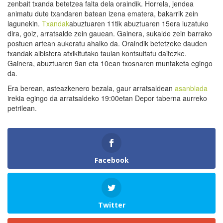
zenbait txanda betetzea falta dela oraindik. Horrela, jendea
animatu dute txandaren batean izena ematera, bakarrik zein
lagunekin.
Txandak
abuztuaren 11tik abuztuaren 15era luzatuko
dira, goiz, arratsalde zein gauean. Gainera, sukalde zein barrako
postuen artean aukeratu ahalko da. Oraindik betetzeke dauden
txandak albistera atxikitutako taulan kontsultatu daitezke.
Gainera, abuztuaren 9an eta 10ean txosnaren muntaketa egingo
da.
Era berean, asteazkenero bezala, gaur arratsaldean
asanblada
irekia egingo da arratsaldeko 19:00etan Depor taberna aurreko
petrilean.
Facebook
Twitter