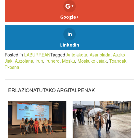
Google+
LinkedIn
Posted in
LABURREAN
Tagged
Antolaketa
,
Asanblada
,
Auzko
Jiak
,
Auzolana
,
irun
,
irunero
,
Mosku
,
Moskuko Jaiak
,
Txandak
,
Txosna
ERLAZIONATUTAKO ARGITALPENAK