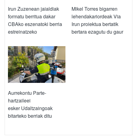
Irun Zuzenean jaialdiak
Mikel Torres bigarren
formatu berritua dakar
lehendakariordeak Via
CBAko eszenatoki berria
Irun proiektua bertatik
estreinatzeko
bertara ezagutu du gaur
Aurrekontu Parte-
hartzaileei
esker Udaltzaingoak
bitarteko berriak ditu