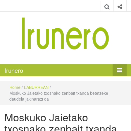
Irunero
Irungo euskarazko aldizkaria
Irunero
Home
/
LABURREAN
/
Moskuko Jaietako txosnako zenbait txanda betetzeke
daudela jakinarazi da
Moskuko Jaietako
txosnako zenbait txanda