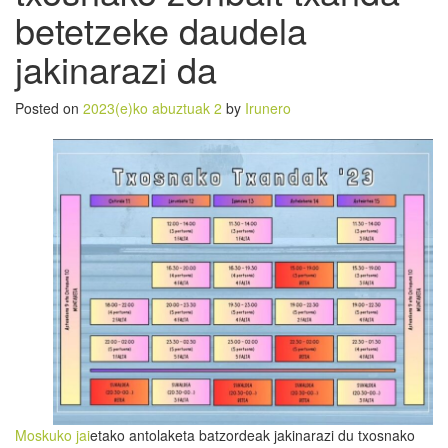
betetzeke daudela
jakinarazi da
Posted on
2023(e)ko abuztuak 2
by
Irunero
Moskuko jai
etako antolaketa batzordeak jakinarazi du txosnako