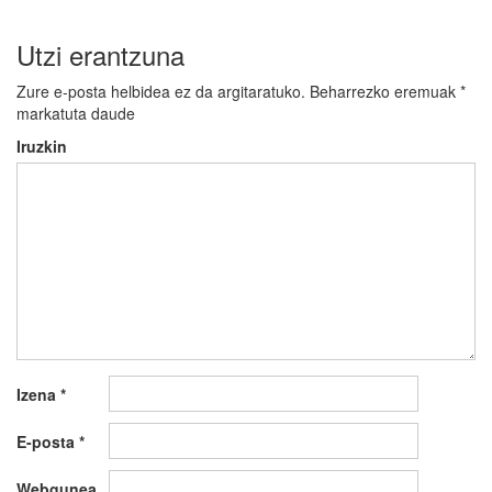
Utzi erantzuna
Zure e-posta helbidea ez da argitaratuko.
Beharrezko eremuak
*
markatuta daude
Iruzkin
Izena
*
E-posta
*
Webgunea