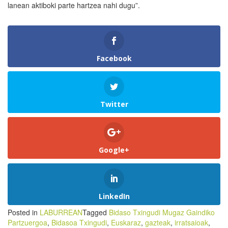
lanean aktiboki parte hartzea nahi dugu”.
Facebook
Twitter
Google+
LinkedIn
Posted in
LABURREAN
Tagged
Bidaso Txingudi Mugaz Gaindiko
Partzuergoa
,
Bidasoa Txingudi
,
Euskaraz
,
gazteak
,
irratsaioak
,