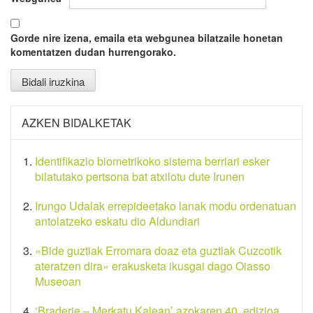
Gorde nire izena, emaila eta webgunea bilatzaile honetan
komentatzen dudan hurrengorako.
AZKEN BIDALKETAK
Identifikazio biometrikoko sistema berriari esker
bilatutako pertsona bat atxilotu dute Irunen
Irungo Udalak errepideetako lanak modu ordenatuan
antolatzeko eskatu dio Aldundiari
«Bide guztiak Erromara doaz eta guztiak Cuzcotik
ateratzen dira» erakusketa ikusgai dago Oiasso
Museoan
‘Braderie – Merkatu Kalean’ azokaren 40. edizioa