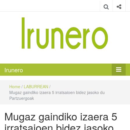
Irunero
Irungo euskarazko aldizkaria
Irunero
Home
/
LABURREAN
/
Mugaz gaindiko izaera 5 irratsaioen bidez jasoko du
Partzuergoak
Mugaz gaindiko izaera 5
irratsaioen bidez jasoko