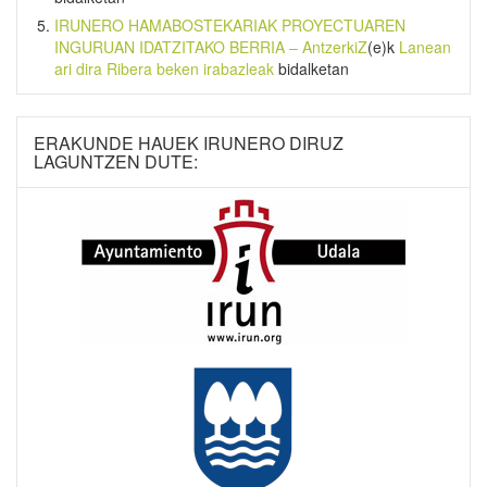
IRUNERO HAMABOSTEKARIAK PROYECTUAREN
INGURUAN IDATZITAKO BERRIA – AntzerkiZ
(e)k
Lanean
ari dira Ribera beken irabazleak
bidalketan
ERAKUNDE HAUEK IRUNERO DIRUZ
LAGUNTZEN DUTE: