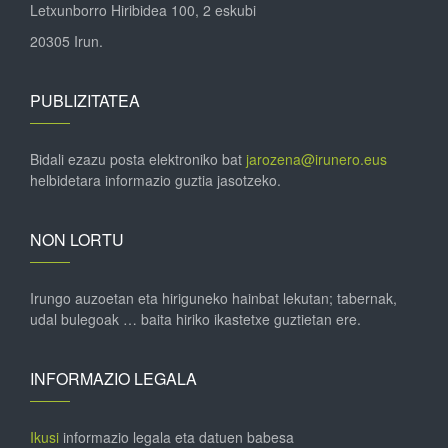
Letxunborro Hiribidea 100, 2 eskubi
20305 Irun.
PUBLIZITATEA
Bidali ezazu posta elektroniko bat
jarozena@irunero.eus
helbidetara informazio guztia jasotzeko.
NON LORTU
Irungo auzoetan eta hiriguneko hainbat lekutan; tabernak,
udal bulegoak … baita hiriko ikastetxe guztietan ere.
INFORMAZIO LEGALA
Ikusi
informazio legala eta datuen babesa