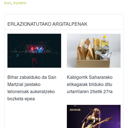
irun
,
irunero
ERLAZIONATUTAKO ARGITALPENAK
Bihar zabalduko da San
Kabigorrik Sahararako
Martzial jaietako
elikagaiak bilduko ditu
teloneroak aukeratzeko
urtarrilaren 25etik 27ra
bozketa epea