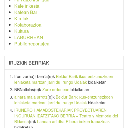
Kale inkesta
Kalean Bai
Kirolak
Kolaborazioa
Kultura
LABURREAN
Publierreportajea
IRUZKIN BERRIAK
Irun-za(ha)r-berria
(e)k
Beldur Barik ikus-entzunezkoen
lehiaketa martxan jarri du Irungo Udalak
bidalketan
NBNoticias
(e)k
Zure ordenean
bidalketan
ainara maia urrotz
(e)k
Beldur Barik ikus-entzunezkoen
lehiaketa martxan jarri du Irungo Udalak
bidalketan
IRUNERO HAMABOSTEKARIAK PROYECTUAREN
INGURUAN IDATZITAKO BERRIA – Teatro y Memoria del
Bidasoa
(e)k
Lanean ari dira Ribera beken irabazleak
bidalketan