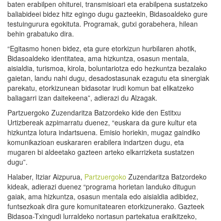
baten erabilpen ohiturei, transmisioari eta erabilpena sustatzeko
baliabideei bidez hitz egingo dugu gazteekin, Bidasoaldeko gure
testuingurura egokituta. Programak, gutxi gorabehera, hilean
behin grabatuko dira.
“Egitasmo honen bidez, eta gure etorkizun hurbilaren ahotik,
Bidasoaldeko identitatea, ama hizkuntza, osasun mentala,
aisialdia, turismoa, kirola, boluntariotza edo hezkuntza bezalako
gaietan, landu nahi dugu, desadostasunak ezagutu eta sinergiak
parekatu, etorkizunean bidasotar irudi komun bat elikatzeko
baliagarri izan daitekeena”, adierazi du Alzagak.
Partzuergoko Zuzendaritza Batzordeko kide den Estitxu
Urtizbereak azpimarratu duenez, “euskara da gure kultur eta
hizkuntza lotura indartsuena. Emisio horiekin, mugaz gaindiko
komunikazioan euskararen erabilera indartzen dugu, eta
mugaren bi aldeetako gazteen arteko elkarrizketa sustatzen
dugu”.
Halaber, Itziar Aizpurua,
Partzuergoko
Zuzendaritza Batzordeko
kideak, adierazi duenez “programa horietan landuko ditugun
gaiak, ama hizkuntza, osasun mentala edo aisialdia adibidez,
funtsezkoak dira gure komunitatearen etorkizunerako. Gazteek
Bidasoa-Txingudi lurraldeko nortasun partekatua eraikitzeko,