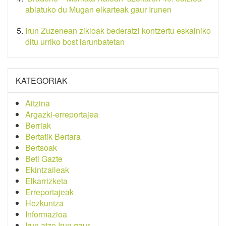
abiatuko du Mugan elkarteak gaur Irunen
Irun Zuzenean zikloak bederatzi kontzertu eskainiko
ditu urriko bost larunbatetan
KATEGORIAK
Aitzina
Argazki-erreportajea
Berriak
Bertatik Bertara
Bertsoak
Beti Gazte
Ekintzaileak
Elkarrizketa
Erreportajeak
Hezkuntza
Informazioa
Irun atzo Irun gaur