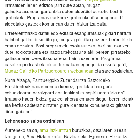
irratsaioen lehen edizioa jarri dute abian, mugaz-
gaindikotasunean garrantzia duten alderdiei buruzko bost 5
grabaketa. Programak euskaraz grabatuko dira, mugaren bi
aldeetako gazteek komunean duten hizkuntza baita.
Erreferentziazko datak edo ekitaldi esanguratsuak gidari hartuta,
hainbat gai landuko ditugu, mugaz-gaindiko gazteek beren iritzia
eman dezaten. Bost programek, osotasunean, hari bat osatzen
dute, tokikotasuna eta nazioartekotasuna aldi berean jorratzeko
gaitasunaren berezitasunarena, hain zuzen ere. Programa
bakoitza podcast eta bideo formatuan egongo da eskuragarri,
Mugaz Gaindiko Partzuergoaren webgunean
eta sare sozialetan.
Nuria Alzaga, Partzuergoko Zuzendaritza Batzordeko
Presidenteak nabarmendu duenez, “proiektu hau gure
eskualdearen bereizgarri den lankidetza-espirituaren isla da”.
Irratsaio hauen bidez, gazteei ahotsa ematen diegu, beren ideiak
eta kezkak adieraz ditzaten gure identitate komunerako giltzarri
diren gaietan”.
Lehenengo saioa ostiralean
Aurreneko saioa,
ama hizkuntzari
buruzkoa, otsailaren 21ean
izango da, Ama Hizkuntzaren Nazioarteko Egunean. Hizkuntza