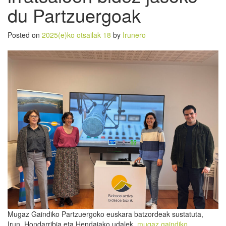
du Partzuergoak
Posted on
2025(e)ko otsailak 18
by
Irunero
Mugaz Gaindiko Partzuergoko euskara batzordeak sustatuta,
Irun, Hondarribia eta Hendaiako udalek,
mugaz gaindiko