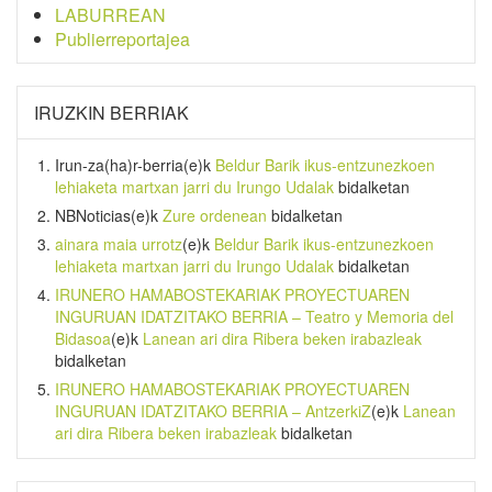
LABURREAN
Publierreportajea
IRUZKIN BERRIAK
Irun-za(ha)r-berria
(e)k
Beldur Barik ikus-entzunezkoen
lehiaketa martxan jarri du Irungo Udalak
bidalketan
NBNoticias
(e)k
Zure ordenean
bidalketan
ainara maia urrotz
(e)k
Beldur Barik ikus-entzunezkoen
lehiaketa martxan jarri du Irungo Udalak
bidalketan
IRUNERO HAMABOSTEKARIAK PROYECTUAREN
INGURUAN IDATZITAKO BERRIA – Teatro y Memoria del
Bidasoa
(e)k
Lanean ari dira Ribera beken irabazleak
bidalketan
IRUNERO HAMABOSTEKARIAK PROYECTUAREN
INGURUAN IDATZITAKO BERRIA – AntzerkiZ
(e)k
Lanean
ari dira Ribera beken irabazleak
bidalketan