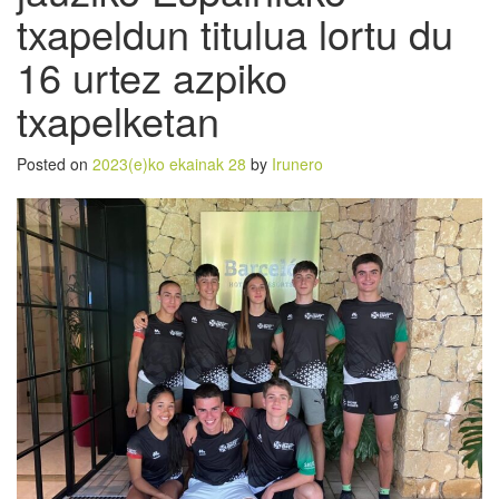
txapeldun titulua lortu du
16 urtez azpiko
txapelketan
Posted on
2023(e)ko ekainak 28
by
Irunero