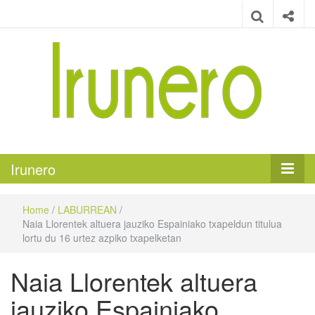
Irunero
Irungo euskarazko aldizkaria
Irunero
Home
/
LABURREAN
/
Naia Llorentek altuera jauziko Espainiako txapeldun titulua
lortu du 16 urtez azpiko txapelketan
Naia Llorentek altuera
jauziko Espainiako