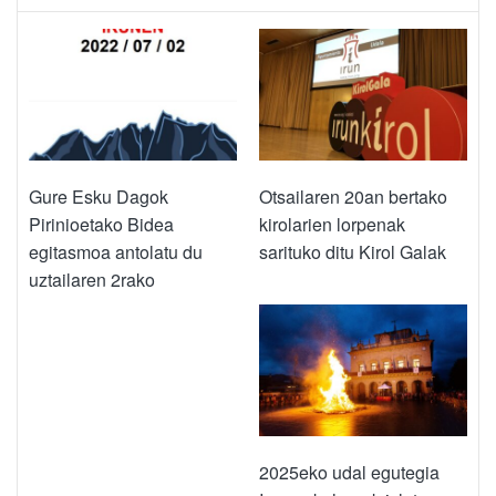
Gure Esku Dagok
Otsailaren 20an bertako
Pirinioetako Bidea
kirolarien lorpenak
egitasmoa antolatu du
sarituko ditu Kirol Galak
uztailaren 2rako
2025eko udal egutegia