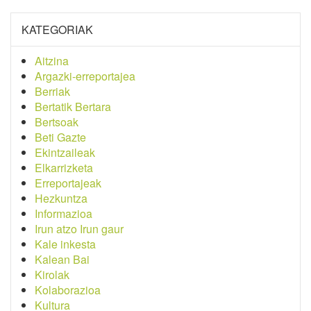
KATEGORIAK
Aitzina
Argazki-erreportajea
Berriak
Bertatik Bertara
Bertsoak
Beti Gazte
Ekintzaileak
Elkarrizketa
Erreportajeak
Hezkuntza
Informazioa
Irun atzo Irun gaur
Kale inkesta
Kalean Bai
Kirolak
Kolaborazioa
Kultura