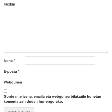
Iruzkin
Izena
*
E-posta
*
Webgunea
Gorde nire izena, emaila eta webgunea bilatzaile honetan
komentatzen dudan hurrengorako.