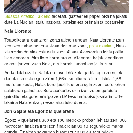
Bidasoa Altetiko Taldeko
federatu gazteenek paper bikaina jokatu
dute La Nucían, titulu nazional batekin eta bi finalista-posturekin.
Naia Llorente
Txapelketara joan ziren zortzi atleten artean, Naia Llorente izan
zen izen nabarmenena. Joan den martxoan,
pista estalian
, Naiak
zilarrezko domina eskuratu zuen Aitana Alonsorekin lehia polita
izan ondoren. Aire libre horretarako, Aitanaren bajak faboritoen
artean jartzen zuen Naia, eta horrek kudeatzen jakin zuen.
Aurkariek bezala, Naiak ere oso lehiaketa garbia egin zuen, eta
denak oso estu egon ziren 1,66m-ko altueraraino. Listoia 1,68
metrotan zuela, Naiak bere jauzirik onena egin zuen, bere lehen
saiakeran gaindituz. Bere aurkariek ezin izan zuten garaiera
gainditu, eta gorenera igo zen BATeko harrobiko jokalaria. Urte
bikaina Naiarentzat, nekez ahaztuko duena.
Jon Gajate eta Egoitz Miquelarena
Egoitz Miquelarena 300 eta 100 metroko proban lehiatu zen. 300
metroetan finalera iritsi zen finalerdian 36,13 segundoko marka
eginda. Finalean seigarren bukatu zuen 36,44 segundoko