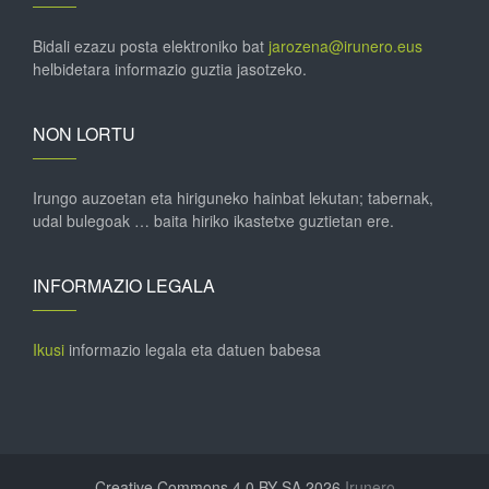
Bidali ezazu posta elektroniko bat
jarozena@irunero.eus
helbidetara informazio guztia jasotzeko.
NON LORTU
Irungo auzoetan eta hiriguneko hainbat lekutan; tabernak,
udal bulegoak … baita hiriko ikastetxe guztietan ere.
INFORMAZIO LEGALA
Ikusi
informazio legala eta datuen babesa
Creative Commons 4.0 BY-SA 2026
Irunero