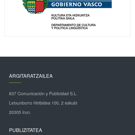
ARGITARATZAILEA
837 Comunicación y Publicidad S.L.
Letxunborro Hiribidea 100, 2 eskubi
20305 Irun.
PUBLIZITATEA