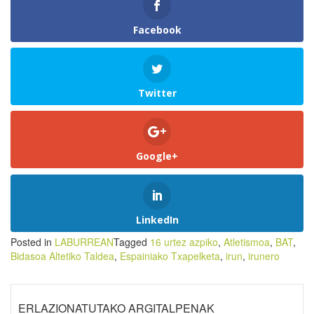
Facebook
Twitter
Google+
LinkedIn
Posted in
LABURREAN
Tagged
16 urtez azpiko
,
Atletismoa
,
BAT
,
Bidasoa Altetiko Taldea
,
Espainiako Txapelketa
,
irun
,
irunero
ERLAZIONATUTAKO ARGITALPENAK