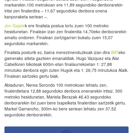
markarekin.100 metrokoan ere 11,89 segundoko denborarekin
iritsi zen finalerdira – 11,67 segundoko denbora onena
kanporaketa seriean –.
Jon Gajate
k ere finalista postua lortu zuen 100 metroko
hesidunetan. Finalean izan zen finalerdia 14,70eko denborarekin
amaitu ondoren. Finalean zortzigarren bukatu zuen 15,07
segundoko markarekin.
Finalista posturik ez, baina merezimenduzkoak izan dira
BAT
eko
gainerako atleta gazteen emanaldiak. Hugo Vazquez eta Alai
Cabelloren bikoteak 600m-etan finalaurrekoetan 1: 27,88
minutuko denbora egin zuten Hugok eta 1: 26,75 minutukoa Alaik.
Finalean sartzeko gertu biak.
Abiaduran, Nerea Sorondo 100 metrokoan lehiatu zen,
finalerdietara 12,88 segundoko denbora onenarekin iritsiz. 300
metroko hesidunetan, Mariela Berazak 46,43 segundoko
denborarekin itxi zuen bere txapelketa finalerdian sartzetik gertu.
Markel Garrancho, 300m-ko bere seriean lehiatu zen 37,52
segundoko denborarekin.