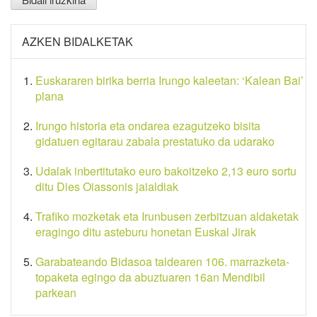
AZKEN BIDALKETAK
Euskararen birika berria Irungo kaleetan: ‘Kalean Bai’
plana
Irungo historia eta ondarea ezagutzeko bisita
gidatuen egitarau zabala prestatuko da udarako
Udalak inbertitutako euro bakoitzeko 2,13 euro sortu
ditu Dies Oiassonis jaialdiak
Trafiko mozketak eta Irunbusen zerbitzuan aldaketak
eragingo ditu asteburu honetan Euskal Jirak
Garabateando Bidasoa taldearen 106. marrazketa-
topaketa egingo da abuztuaren 16an Mendibil
parkean