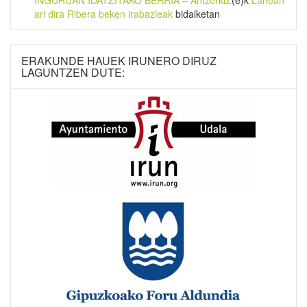
INGURUAN IDATZITAKO BERRIA – AntzerkiZ
(e)k
Lanean
ari dira Ribera beken irabazleak
bidalketan
ERAKUNDE HAUEK IRUNERO DIRUZ
LAGUNTZEN DUTE: