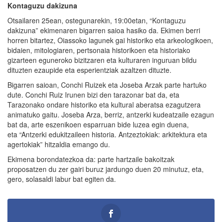
Kontaguzu dakizuna
Otsailaren 25ean, ostegunarekin, 19:00etan, “Kontaguzu
dakizuna” ekimenaren bigarren saioa hasiko da. Ekimen berri
horren bitartez, Oiassoko lagunek gai historiko eta arkeologikoen,
bidaien, mitologiaren, pertsonaia historikoen eta historiako
gizarteen eguneroko bizitzaren eta kulturaren inguruan bildu
dituzten ezaupide eta esperientziak azaltzen dituzte.
Bigarren saioan, Conchi Ruizek eta Joseba Arzak parte hartuko
dute. Conchi Ruiz Irunen bizi den tarazonar bat da, eta
Tarazonako ondare historiko eta kultural aberatsa ezagutzera
animatuko gaitu. Joseba Arza, berriz, antzerki kudeatzaile ezagun
bat da, arte eszenikoen esparruan bide luzea egin duena,
eta “Antzerki edukitzaileen historia. Antzeztokiak: arkitektura eta
agertokiak” hitzaldia emango du.
Ekimena borondatezkoa da: parte hartzaile bakoitzak
proposatzen du zer gairi buruz jardungo duen 20 minutuz, eta,
gero, solasaldi labur bat egiten da.