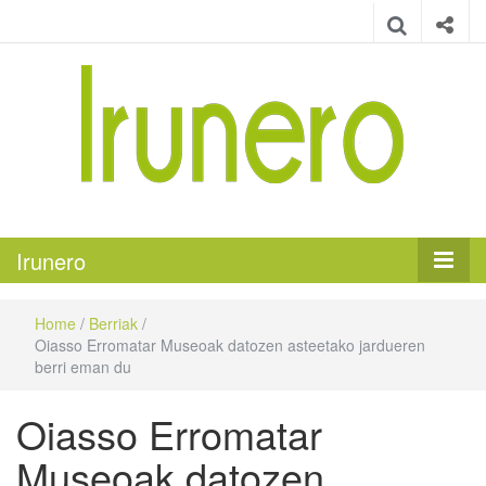
Irunero
Irungo euskarazko aldizkaria
Irunero
Home
/
Berriak
/
Oiasso Erromatar Museoak datozen asteetako jardueren
berri eman du
Oiasso Erromatar
Museoak datozen