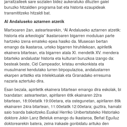
jarraitzaileek sare sozialen bidez aukeratuko dituzten gaiei
buruzko hitzaldien programa bat eta historia ezaupideak
transmititzeko hitzaldi bat.
Al Andaluseko aztarnen atzetik
Martxoaren 2an, asteartearekin, “Al Andaluseko aztarnen atzetik:
historia eta arkeologia” ikastaroaren bigarren moduluan parte
hartzeko izena emateko epea hasiko da. Museoan bertan
emango da ikastaroa, urteko bigarren hiruhilekoan, apiriletik
ekainera bitartean, eta bigarren atala XI. mendetik XV. mendera
bitarteko andalustar historia eta kulturari buruzkoa izango da:
besteak beste, Cid Campeador, kristau errekonkista eta
musulmanei kendutako lurren birpopulazioa, andalustarren
ekarpen artistiko eta intelektualak eta Granadako erresuma
nazaria aztertuko dira.
Esan bezala, apiriletik ekainera bitartean emango dira eskolak, bi
txandatan: astearteetan, apirilaren 6tik ekainaren 22ra
bitartean, 18:00etatik 19:00etara, eta ostegunetan, apirilaren 8tik
ekainaren 24ra bitartean, 11:00etatik 12:00etara; guztira, hamabi
saio txanda bakoitzeko.Euskal Herriko Unibertsitateko Historiako
doktore Jokin Lanz Beteluk emango du ikastaroa, Beñat Eguíluz
doktorearekin batera, zeina irakasle gonbidatu arituko den