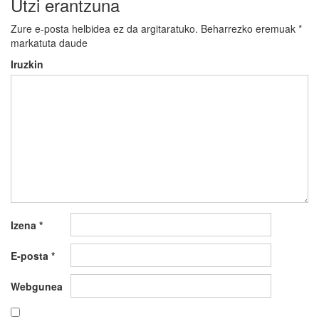
Utzi erantzuna
Zure e-posta helbidea ez da argitaratuko.
Beharrezko eremuak
*
markatuta daude
Iruzkin
Izena
*
E-posta
*
Webgunea