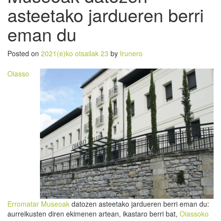
asteetako jardueren berri
eman du
Posted on
2021(e)ko otsailak 23
by
Irunero
Oiasso
Erromatar Museoak
datozen asteetako jardueren berri eman du:
aurreikusten diren ekimenen artean, ikastaro berri bat,
Oiassoko