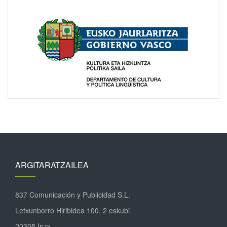
ARGITARATZAILEA
837 Comunicación y Publicidad S.L.
Letxunborro Hiribidea 100, 2 eskubi
20305 Irun.