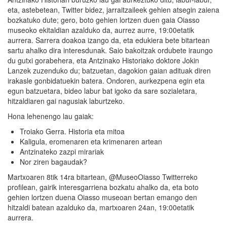
eta, astebetean, Twitter bidez, jarraitzaileek gehien atsegin zaiena
bozkatuko dute; gero, boto gehien lortzen duen gaia Oiasso
museoko ekitaldian azalduko da, aurrez aurre, 19:00etatik
aurrera. Sarrera doakoa izango da, eta edukiera bete bitartean
sartu ahalko dira interesdunak. Saio bakoitzak ordubete iraungo
du gutxi gorabehera, eta Antzinako Historiako doktore Jokin
Lanzek zuzenduko du; batzuetan, dagokion gaian adituak diren
irakasle gonbidatuekin batera. Ondoren, aurkezpena egin eta
egun batzuetara, bideo labur bat igoko da sare sozialetara,
hitzaldiaren gai nagusiak laburtzeko.
Hona lehenengo lau gaiak:
Troiako Gerra. Historia eta mitoa
Kaligula, eromenaren eta krimenaren artean
Antzinateko zazpi mirariak
Nor ziren bagaudak?
Martxoaren 8tik 14ra bitartean, @MuseoOiasso Twitterreko
profilean, gairik interesgarriena bozkatu ahalko da, eta boto
gehien lortzen duena Oiasso museoan bertan emango den
hitzaldi batean azalduko da, martxoaren 24an, 19:00etatik
aurrera.