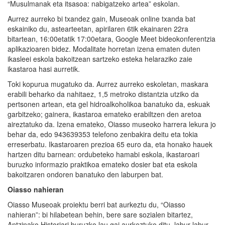
“Musulmanak eta itsasoa: nabigatzeko artea” eskolan.
Aurrez aurreko bi txandez gain, Museoak online txanda bat
eskainiko du, astearteetan, apirilaren 6tik ekainaren 22ra
bitartean, 16:00etatik 17:00etara, Google Meet bideokonferentzia
aplikazioaren bidez. Modalitate horretan izena ematen duten
ikasleei eskola bakoitzean sartzeko esteka helaraziko zaie
ikastaroa hasi aurretik.
Toki kopurua mugatuko da. Aurrez aurreko eskoletan, maskara
erabili beharko da nahitaez, 1,5 metroko distantzia utziko da
pertsonen artean, eta gel hidroalkoholikoa banatuko da, eskuak
garbitzeko; gainera, ikastaroa emateko erabiltzen den aretoa
aireztatuko da. Izena emateko, Oiasso museoko harrera lekura jo
behar da, edo 943639353 telefono zenbakira deitu eta tokia
erreserbatu. Ikastaroaren prezioa 65 euro da, eta honako hauek
hartzen ditu barnean: ordubeteko hamabi eskola, ikastaroari
buruzko informazio praktikoa emateko dosier bat eta eskola
bakoitzaren ondoren banatuko den laburpen bat.
Oiasso nahieran
Oiasso Museoak proiektu berri bat aurkeztu du, “Oiasso
nahieran”: bi hilabetean behin, bere sare sozialen bitartez,
Antzinako Historiari buruzko lau gai aurkeztuko ditu, labur-labur,