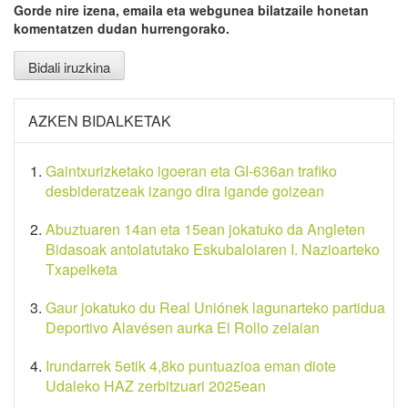
Gorde nire izena, emaila eta webgunea bilatzaile honetan
komentatzen dudan hurrengorako.
AZKEN BIDALKETAK
Gaintxurizketako igoeran eta GI-636an trafiko
desbideratzeak izango dira igande goizean
Abuztuaren 14an eta 15ean jokatuko da Angleten
Bidasoak antolatutako Eskubaloiaren I. Nazioarteko
Txapelketa
Gaur jokatuko du Real Uniónek lagunarteko partidua
Deportivo Alavésen aurka El Rollo zelaian
Irundarrek 5etik 4,8ko puntuazioa eman diote
Udaleko HAZ zerbitzuari 2025ean