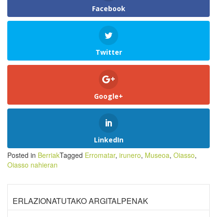
Facebook
Twitter
Google+
LinkedIn
Posted in
Berriak
Tagged
Erromatar
,
irunero
,
Museoa
,
Oiasso
,
Oiasso nahieran
ERLAZIONATUTAKO ARGITALPENAK