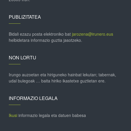
PUBLIZITATEA
Bidali ezazu posta elektroniko bat
jarozena@irunero.eus
helbidetara informazio guztia jasotzeko.
NON LORTU
Irungo auzoetan eta hiriguneko hainbat lekutan; tabernak,
udal bulegoak … baita hiriko ikastetxe guztietan ere.
INFORMAZIO LEGALA
Ikusi
informazio legala eta datuen babesa