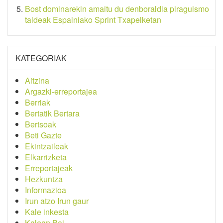
Bost dominarekin amaitu du denboraldia piraguismo
taldeak Espainiako Sprint Txapelketan
KATEGORIAK
Aitzina
Argazki-erreportajea
Berriak
Bertatik Bertara
Bertsoak
Beti Gazte
Ekintzaileak
Elkarrizketa
Erreportajeak
Hezkuntza
Informazioa
Irun atzo Irun gaur
Kale inkesta
Kalean Bai