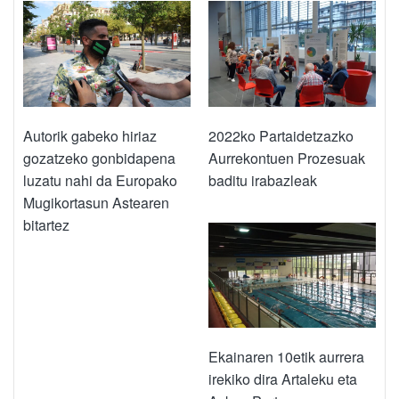
Autorik gabeko hiriaz
2022ko Partaidetzazko
gozatzeko gonbidapena
Aurrekontuen Prozesuak
luzatu nahi da Europako
baditu irabazleak
Mugikortasun Astearen
bitartez
Ekainaren 10etik aurrera
irekiko dira Artaleku eta