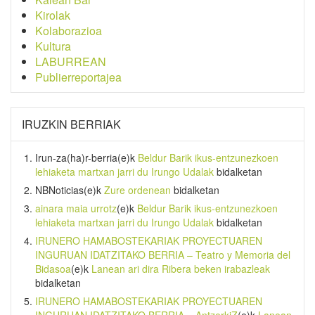
Kirolak
Kolaborazioa
Kultura
LABURREAN
Publierreportajea
IRUZKIN BERRIAK
Irun-za(ha)r-berria
(e)k
Beldur Barik ikus-entzunezkoen
lehiaketa martxan jarri du Irungo Udalak
bidalketan
NBNoticias
(e)k
Zure ordenean
bidalketan
ainara maia urrotz
(e)k
Beldur Barik ikus-entzunezkoen
lehiaketa martxan jarri du Irungo Udalak
bidalketan
IRUNERO HAMABOSTEKARIAK PROYECTUAREN
INGURUAN IDATZITAKO BERRIA – Teatro y Memoria del
Bidasoa
(e)k
Lanean ari dira Ribera beken irabazleak
bidalketan
IRUNERO HAMABOSTEKARIAK PROYECTUAREN