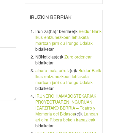
IRUZKIN BERRIAK
Irun-za(ha)r-berria
(e)k
Beldur Barik
ikus-entzunezkoen lehiaketa
martxan jarri du Irungo Udalak
bidalketan
NBNoticias
(e)k
Zure ordenean
bidalketan
ainara maia urrotz
(e)k
Beldur Barik
ikus-entzunezkoen lehiaketa
martxan jarri du Irungo Udalak
bidalketan
IRUNERO HAMABOSTEKARIAK
PROYECTUAREN INGURUAN
IDATZITAKO BERRIA – Teatro y
Memoria del Bidasoa
(e)k
Lanean
ari dira Ribera beken irabazleak
bidalketan