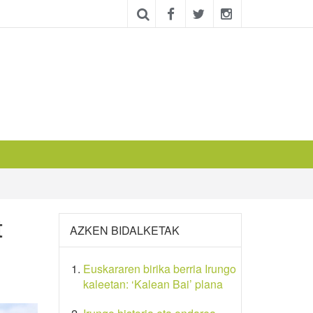
t
AZKEN BIDALKETAK
Euskararen birika berria Irungo
kaleetan: ‘Kalean Bai’ plana