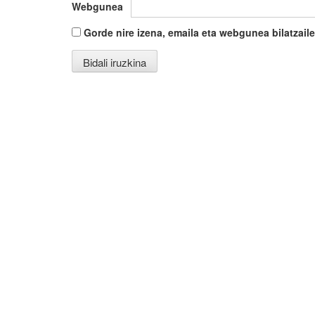
Webgunea
Gorde nire izena, emaila eta webgunea bilatza