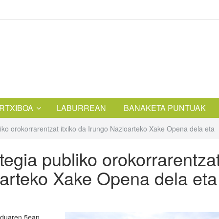
RTXIBOA
LABURREAN
BANAKETA PUNTUAK
liko orokorrarentzat itxiko da Irungo Nazioarteko Xake Opena dela eta
tegia publiko orokorrarentza
oarteko Xake Opena dela eta
enduaren 5ean,