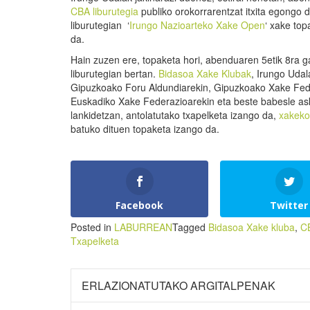
CBA liburutegia
publiko orokorrarentzat itxita egongo d
liburutegian ‘
Irungo Nazioarteko Xake Open
‘ xake top
da.
Hain zuzen ere, topaketa hori, abenduaren 5etik 8ra g
liburutegian bertan.
Bidasoa Xake Klubak
, Irungo Udal
Gipuzkoako Foru Aldundiarekin, Gipuzkoako Xake Fed
Euskadiko Xake Federazioarekin eta beste babesle as
lankidetzan, antolatutako txapelketa izango da,
xakeko
batuko dituen topaketa izango da.
Facebook
Twitter
Posted in
LABURREAN
Tagged
Bidasoa Xake kluba
,
C
Txapelketa
ERLAZIONATUTAKO ARGITALPENAK