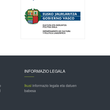
INFORMAZIO LEGALA
o
Ikusi
informazio legala eta datuen
l
babesa