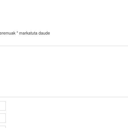
 eremuak
*
markatuta daude