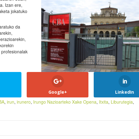
a. Izan ere,
aketa jokatuko
aratuko da
arekin,
erazioarekin,
korekin
profesionalak
Google+
LinkedIn
BA
,
irun
,
irunero
,
Irungo Nazioarteko Xake Opena
,
Itxita
,
Liburutegia
,