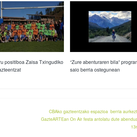
u positiboa Zaisa Txingudiko
“Zure abenturaren bila” progr
azteentzat
saio berria ostegunean
CBAko gazteentzako espazioa berria aurkez
GazteARTEan On Air festa antolatu dute abendu
13