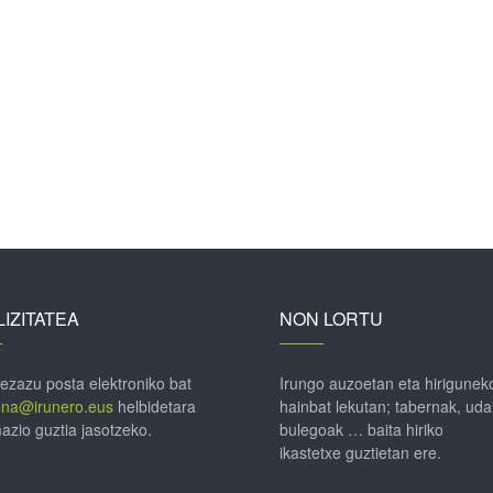
IZITATEA
NON LORTU
 ezazu posta elektroniko bat
Irungo auzoetan eta hirigunek
ena@irunero.eus
helbidetara
hainbat lekutan; tabernak, uda
azio guztia jasotzeko.
bulegoak … baita hiriko
ikastetxe guztietan ere.