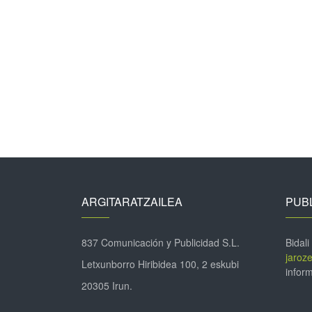
ARGITARATZAILEA
PUBL
837 Comunicación y Publicidad S.L.
Bidali
jaroz
Letxunborro Hiribidea 100, 2 eskubi
inform
20305 Irun.