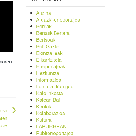
Aitzina
Argazki-erreportajea
Berriak
Bertatik Bertara
Bertsoak
Beti Gazte
Ekintzaileak
Elkarrizketa
amaren
Erreportajeak
Hezkuntza
Informazioa
Irun atzo Irun gaur
Kale inkesta
Kalean Bai
Kirolak
teko
Kolaborazioa
aren
Kultura
rako
LABURREAN
Publierreportajea