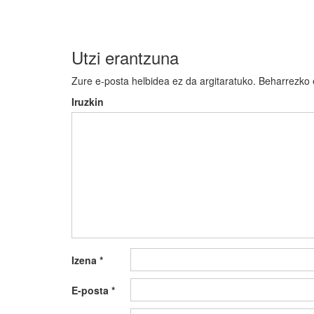
Utzi erantzuna
Zure e-posta helbidea ez da argitaratuko.
Beharrezko
Iruzkin
Izena
*
E-posta
*