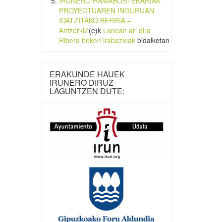
IRUNERO HAMABOSTEKARIAK
PROYECTUAREN INGURUAN
IDATZITAKO BERRIA –
AntzerkiZ
(e)k
Lanean ari dira
Ribera beken irabazleak
bidalketan
ERAKUNDE HAUEK
IRUNERO DIRUZ
LAGUNTZEN DUTE: