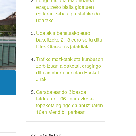
Irungo historia eta ondarea
ezagutzeko bisita gidatuen
egitarau zabala prestatuko da
udarako
Udalak inbertitutako euro
bakoitzeko 2,13 euro sortu ditu
Dies Oiassonis jaialdiak
Trafiko mozketak eta Irunbusen
zerbitzuan aldaketak eragingo
ditu asteburu honetan Euskal
Jirak
Garabateando Bidasoa
taldearen 106. marrazketa-
topaketa egingo da abuztuaren
16an Mendibil parkean
KATEGORIAK