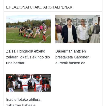
ERLAZIONATUTAKO ARGITALPENAK
Zaisa Txingudik etxeko
Baserritar jantzien
zelaian jokatuz ekingo dio
prestaketa Gabonen
urte berriari
aurretik hasten da
Inauterietako ohitura
zaharren babesle