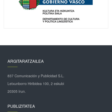
ARGITARATZAILEA
837 Comunicación y Publicidad S.L.
Letxunborro Hiribidea 100, 2 eskubi
20305 Irun.
PUBLIZITATEA