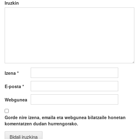
Iruzkin
Izena
*
E-posta
*
Webgunea
Gorde nire izena, emaila eta webgunea bilatzaile honetan
komentatzen dudan hurrengorako.