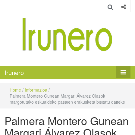
Irunero
Irungo euskarazko aldizkaria
Irunero
Home
/
Informazioa
/
Palmera Montero Gunean Margari Álvarez Olasok
margotutako eskualdeko pasaien erakusketa bisitatu daiteke
Palmera Montero Gunean
Margari Álvarez Olasok