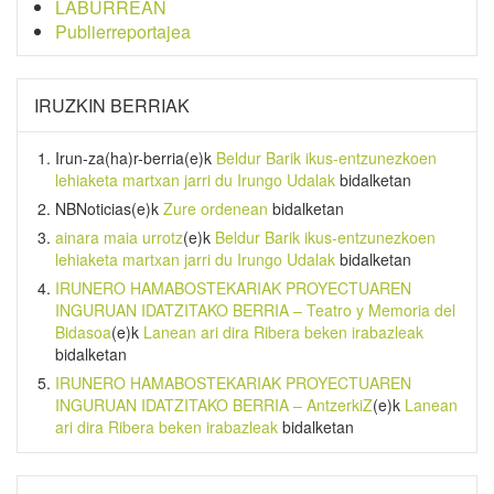
LABURREAN
Publierreportajea
IRUZKIN BERRIAK
Irun-za(ha)r-berria
(e)k
Beldur Barik ikus-entzunezkoen
lehiaketa martxan jarri du Irungo Udalak
bidalketan
NBNoticias
(e)k
Zure ordenean
bidalketan
ainara maia urrotz
(e)k
Beldur Barik ikus-entzunezkoen
lehiaketa martxan jarri du Irungo Udalak
bidalketan
IRUNERO HAMABOSTEKARIAK PROYECTUAREN
INGURUAN IDATZITAKO BERRIA – Teatro y Memoria del
Bidasoa
(e)k
Lanean ari dira Ribera beken irabazleak
bidalketan
IRUNERO HAMABOSTEKARIAK PROYECTUAREN
INGURUAN IDATZITAKO BERRIA – AntzerkiZ
(e)k
Lanean
ari dira Ribera beken irabazleak
bidalketan