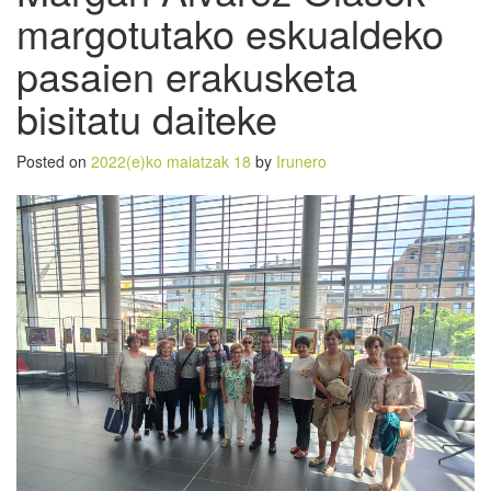
margotutako eskualdeko
pasaien erakusketa
bisitatu daiteke
Posted on
2022(e)ko maiatzak 18
by
Irunero