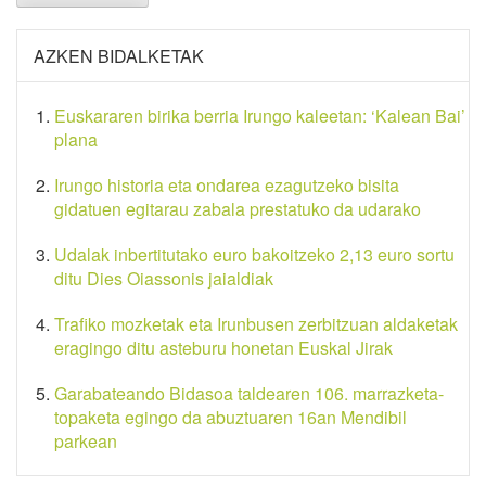
AZKEN BIDALKETAK
Euskararen birika berria Irungo kaleetan: ‘Kalean Bai’
plana
Irungo historia eta ondarea ezagutzeko bisita
gidatuen egitarau zabala prestatuko da udarako
Udalak inbertitutako euro bakoitzeko 2,13 euro sortu
ditu Dies Oiassonis jaialdiak
Trafiko mozketak eta Irunbusen zerbitzuan aldaketak
eragingo ditu asteburu honetan Euskal Jirak
Garabateando Bidasoa taldearen 106. marrazketa-
topaketa egingo da abuztuaren 16an Mendibil
parkean