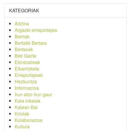
KATEGORIAK
Aitzina
Argazki-erreportajea
Berriak
Bertatik Bertara
Bertsoak
Beti Gazte
Ekintzaileak
Elkarrizketa
Erreportajeak
Hezkuntza
Informazioa
Irun atzo Irun gaur
Kale inkesta
Kalean Bai
Kirolak
Kolaborazioa
Kultura