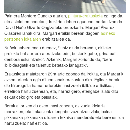
Palmera Montero Guneko atarian,
pintura-erakusketa
egingo da,
eta astelehen honetan, ireki den lehen egunean, bertan izan da
David Nuño Gizarte Ongizateko ordezkaria. Margari Álvarez
Olasoren lanak dira. Margari eraikin berean dagoen
adineko
pertsonen lokalaren
erabiltzailea da.
Nuñok nabarmendu duenez, “inoiz ez da berandu, ekiteko,
proiektu bat aurrera ateratzeko edo, besterik gabe, grina bati
denbora eskaintzeko”. Azkenik, Margari zoriondu du, “bere
ibilbideagatik eta talentuz betetako lanagatik”.
Erakusketa maiatzaren 29ra arte egongo da irekita, eta Margarik
azken urteetan egin dituen lanak erakusten dira. Egileak berak
dio hirurogeita hamar urterekin hasi zuela ibilbide artistikoa,
erretiroa hartu zuenean, eta, harrez gero, etengabe islatu ditu
eskualdeko giro eta paisaiak.
Berak aitortzen du ezen, hasi zenean, ez zuela ideiarik
marrazten, eta irakasleak etengabe zuzentzen ziola, baina
pixkanaka-pixkanaka olioaren teknika menderatu eta bere estiloa
hartu zuela: naif estiloa.