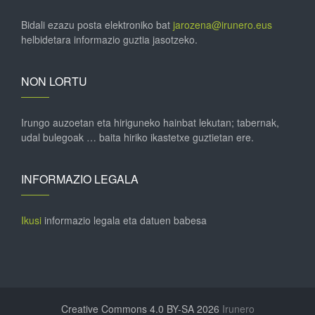
Bidali ezazu posta elektroniko bat
jarozena@irunero.eus
helbidetara informazio guztia jasotzeko.
NON LORTU
Irungo auzoetan eta hiriguneko hainbat lekutan; tabernak,
udal bulegoak … baita hiriko ikastetxe guztietan ere.
INFORMAZIO LEGALA
Ikusi
informazio legala eta datuen babesa
Creative Commons 4.0 BY-SA 2026
Irunero