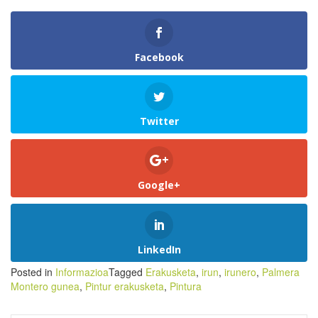
Facebook
Twitter
Google+
LinkedIn
Posted in
Informazioa
Tagged
Erakusketa
,
irun
,
irunero
,
Palmera
Montero gunea
,
Pintur erakusketa
,
Pintura