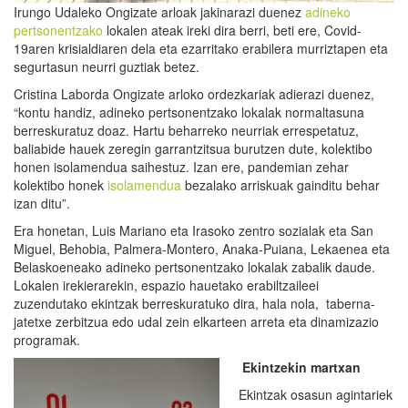
Irungo Udaleko Ongizate arloak jakinarazi duenez
adineko
pertsonentzako
lokalen ateak ireki dira berri, beti ere, Covid-
19aren krisialdiaren dela eta ezarritako erabilera murriztapen eta
segurtasun neurri guztiak betez.
Cristina Laborda Ongizate arloko ordezkariak adierazi duenez,
“kontu handiz, adineko pertsonentzako lokalak normaltasuna
berreskuratuz doaz. Hartu beharreko neurriak errespetatuz,
baliabide hauek zeregin garrantzitsua burutzen dute, kolektibo
honen isolamendua saihestuz. Izan ere, pandemian zehar
kolektibo honek
isolamendua
bezalako arriskuak gainditu behar
izan ditu”.
Era honetan, Luis Mariano eta Irasoko zentro sozialak eta San
Miguel, Behobia, Palmera-Montero, Anaka-Puiana, Lekaenea eta
Belaskoeneako adineko pertsonentzako lokalak zabalik daude.
Lokalen irekierarekin, espazio hauetako erabiltzaileei
zuzendutako ekintzak berreskuratuko dira, hala nola, taberna-
jatetxe zerbitzua edo udal zein elkarteen arreta eta dinamizazio
programak.
Ekintzekin martxan
Ekintzak osasun agintariek