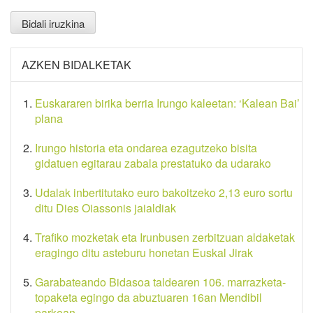
AZKEN BIDALKETAK
Euskararen birika berria Irungo kaleetan: ‘Kalean Bai’
plana
Irungo historia eta ondarea ezagutzeko bisita
gidatuen egitarau zabala prestatuko da udarako
Udalak inbertitutako euro bakoitzeko 2,13 euro sortu
ditu Dies Oiassonis jaialdiak
Trafiko mozketak eta Irunbusen zerbitzuan aldaketak
eragingo ditu asteburu honetan Euskal Jirak
Garabateando Bidasoa taldearen 106. marrazketa-
topaketa egingo da abuztuaren 16an Mendibil
parkean