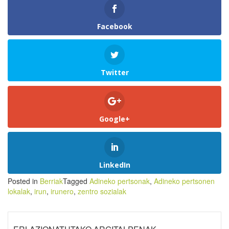
Facebook
Twitter
Google+
LinkedIn
Posted in
Berriak
Tagged
Adineko pertsonak
,
Adineko pertsonen
lokalak
,
irun
,
irunero
,
zentro sozialak