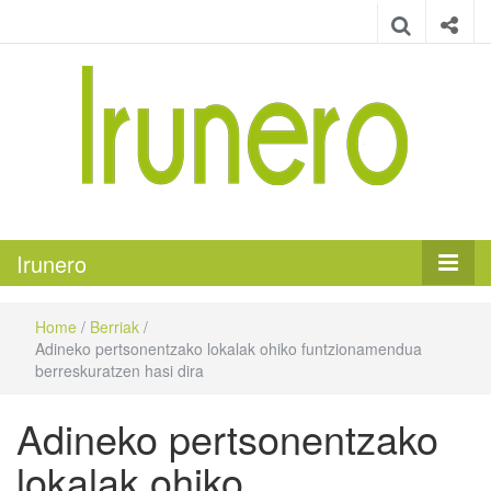
Irunero
Irungo euskarazko aldizkaria
Irunero
Home
/
Berriak
/
Adineko pertsonentzako lokalak ohiko funtzionamendua
berreskuratzen hasi dira
Adineko pertsonentzako
lokalak ohiko