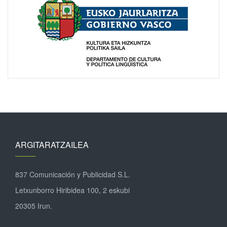
ARGITARATZAILEA
837 Comunicación y Publicidad S.L.
Letxunborro Hiribidea 100, 2 eskubi
20305 Irun.