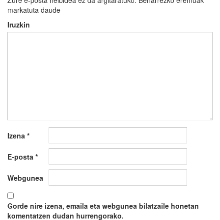
markatuta daude
Iruzkin
Izena
*
E-posta
*
Webgunea
Gorde nire izena, emaila eta webgunea bilatzaile honetan
komentatzen dudan hurrengorako.