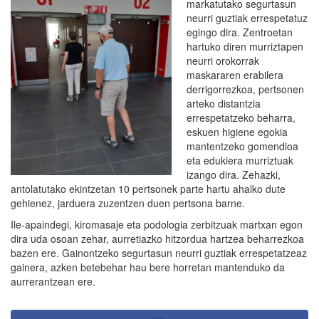
markatutako segurtasun
neurri guztiak errespetatuz
egingo dira. Zentroetan
hartuko diren murriztapen
neurri orokorrak
maskararen erabilera
derrigorrezkoa, pertsonen
arteko distantzia
errespetatzeko beharra,
eskuen higiene egokia
mantentzeko gomendioa
eta edukiera murriztuak
izango dira. Zehazki,
antolatutako ekintzetan 10 pertsonek parte hartu ahalko dute
gehienez, jarduera zuzentzen duen pertsona barne.
Ile-apaindegi, kiromasaje eta podologia zerbitzuak martxan egon
dira uda osoan zehar, aurretiazko hitzordua hartzea beharrezkoa
bazen ere. Gainontzeko segurtasun neurri guztiak errespetatzeaz
gainera, azken betebehar hau bere horretan mantenduko da
aurrerantzean ere.