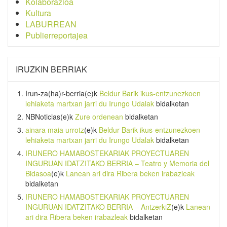
Kolaborazioa
Kultura
LABURREAN
Publierreportajea
IRUZKIN BERRIAK
Irun-za(ha)r-berria
(e)k
Beldur Barik ikus-entzunezkoen
lehiaketa martxan jarri du Irungo Udalak
bidalketan
NBNoticias
(e)k
Zure ordenean
bidalketan
ainara maia urrotz
(e)k
Beldur Barik ikus-entzunezkoen
lehiaketa martxan jarri du Irungo Udalak
bidalketan
IRUNERO HAMABOSTEKARIAK PROYECTUAREN
INGURUAN IDATZITAKO BERRIA – Teatro y Memoria del
Bidasoa
(e)k
Lanean ari dira Ribera beken irabazleak
bidalketan
IRUNERO HAMABOSTEKARIAK PROYECTUAREN
INGURUAN IDATZITAKO BERRIA – AntzerkiZ
(e)k
Lanean
ari dira Ribera beken irabazleak
bidalketan