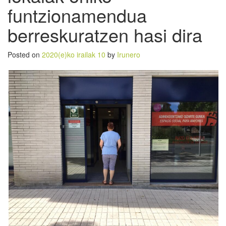
funtzionamendua
berreskuratzen hasi dira
Posted on
2020(e)ko irailak 10
by
Irunero