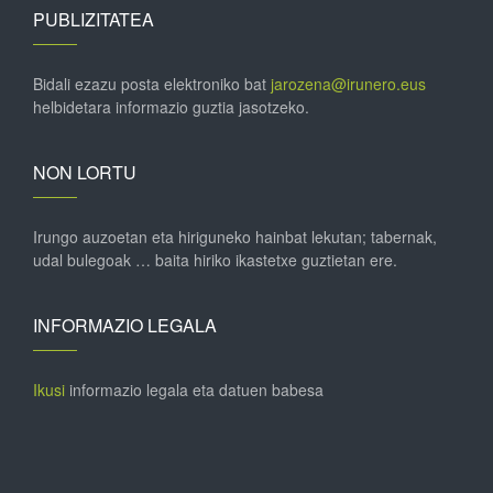
PUBLIZITATEA
Bidali ezazu posta elektroniko bat
jarozena@irunero.eus
helbidetara informazio guztia jasotzeko.
NON LORTU
Irungo auzoetan eta hiriguneko hainbat lekutan; tabernak,
udal bulegoak … baita hiriko ikastetxe guztietan ere.
INFORMAZIO LEGALA
Ikusi
informazio legala eta datuen babesa