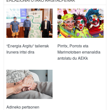
ERLAZIONATUTAKO ARGITALPENAK
“Energia Argitu” tailerrak
Pirritx, Porrotx eta
Irunera iritsi dira
Marimototsen emanaldia
antolatu du AEKk
Adineko pertsonen