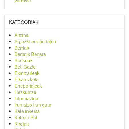
KATEGORIAK
Aitzina
Argazki-erreportajea
Berriak
Bertatik Bertara
Bertsoak
Beti Gazte
Ekintzaileak
Elkarrizketa
Erreportajeak
Hezkuntza
Informazioa
Irun atzo Irun gaur
Kale inkesta
Kalean Bai
Kirolak