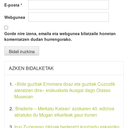
E-posta
*
Webgunea
Gorde nire izena, emaila eta webgunea bilatzaile honetan
komentatzen dudan hurrengorako.
AZKEN BIDALKETAK
«Bide guztiak Erromara doaz eta guztiak Cuzcotik
ateratzen dira» erakusketa ikusgai dago Oiasso
Museoan
‘Braderie – Merkatu Kalean’ azokaren 40. edizioa
abiatuko du Mugan elkarteak gaur Irunen
Irun Zuzenean zikloak bederatzi kontzertu eskainiko