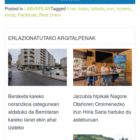
Posted in
LABURREAN
Tagged
Fran Justo
,
futbola
,
irun
,
irunero
,
kirola
,
Partiduak
,
Real Union
ERLAZIONATUTAKO ARGITALPENAK
Beraketa kaleko
Jaizubia hipikak Nagore
noranzkoa ostegunean
Otañoren Oroimenezko
aldatuko da Berrotaran
Irun Hiria Saria hartuko du
kaleko lanei ekin ahal
asteburuan
izateko