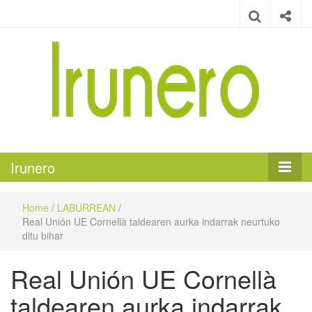
Irunero
Irungo euskarazko aldizkaria
Irunero
Home
/
LABURREAN
/
Real Unión UE Cornellà taldearen aurka indarrak neurtuko
ditu bihar
Real Unión UE Cornellà
taldearen aurka indarrak