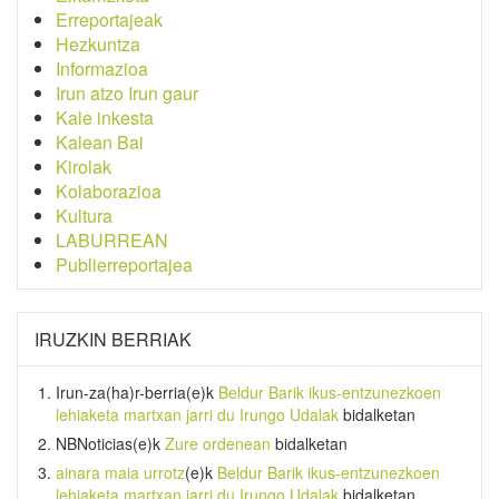
Erreportajeak
Hezkuntza
Informazioa
Irun atzo Irun gaur
Kale inkesta
Kalean Bai
Kirolak
Kolaborazioa
Kultura
LABURREAN
Publierreportajea
IRUZKIN BERRIAK
Irun-za(ha)r-berria
(e)k
Beldur Barik ikus-entzunezkoen
lehiaketa martxan jarri du Irungo Udalak
bidalketan
NBNoticias
(e)k
Zure ordenean
bidalketan
ainara maia urrotz
(e)k
Beldur Barik ikus-entzunezkoen
lehiaketa martxan jarri du Irungo Udalak
bidalketan