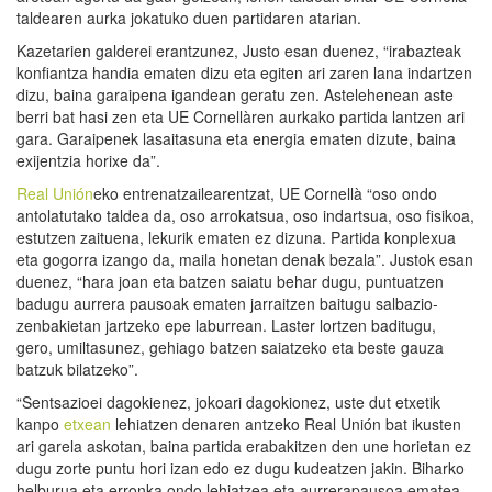
taldearen aurka jokatuko duen partidaren atarian.
Kazetarien galderei erantzunez, Justo esan duenez, “irabazteak
konfiantza handia ematen dizu eta egiten ari zaren lana indartzen
dizu, baina garaipena igandean geratu zen. Astelehenean aste
berri bat hasi zen eta UE Cornellàren aurkako partida lantzen ari
gara. Garaipenek lasaitasuna eta energia ematen dizute, baina
exijentzia horixe da”.
Real Unión
eko entrenatzailearentzat, UE Cornellà “oso ondo
antolatutako taldea da, oso arrokatsua, oso indartsua, oso fisikoa,
estutzen zaituena, lekurik ematen ez dizuna. Partida konplexua
eta gogorra izango da, maila honetan denak bezala”. Justok esan
duenez, “hara joan eta batzen saiatu behar dugu, puntuatzen
badugu aurrera pausoak ematen jarraitzen baitugu salbazio-
zenbakietan jartzeko epe laburrean. Laster lortzen baditugu,
gero, umiltasunez, gehiago batzen saiatzeko eta beste gauza
batzuk bilatzeko”.
“Sentsazioei dagokienez, jokoari dagokionez, uste dut etxetik
kanpo
etxean
lehiatzen denaren antzeko Real Unión bat ikusten
ari garela askotan, baina partida erabakitzen den une horietan ez
dugu zorte puntu hori izan edo ez dugu kudeatzen jakin. Biharko
helburua eta erronka ondo lehiatzea eta aurrerapausoa ematea