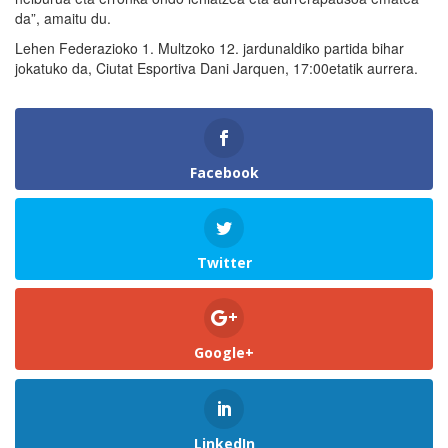
da”, amaitu du.
Lehen Federazioko 1. Multzoko 12. jardunaldiko partida bihar
jokatuko da, Ciutat Esportiva Dani Jarquen, 17:00etatik aurrera.
Facebook
Twitter
Google+
LinkedIn