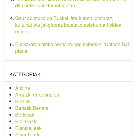
ditu urriko bost larunbatetan
Gaur abiatuko da Euskal Jira Irunen, ohituraz,
kulturaz eta jai-giroraz betetako asteburuari bidea
eginez
Euskararen birika berria Irungo kaleetan: ‘Kalean Bai’
plana
KATEGORIAK
Aitzina
Argazki-erreportajea
Berriak
Bertatik Bertara
Bertsoak
Beti Gazte
Ekintzaileak
Elkarrizketa