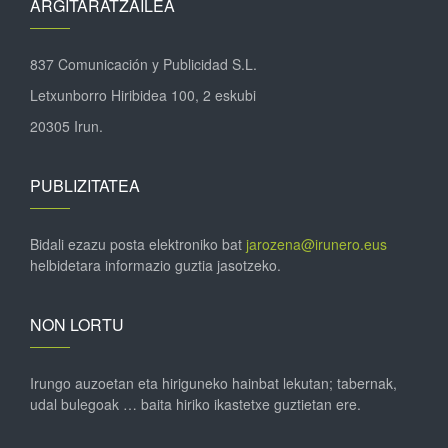
ARGITARATZAILEA
837 Comunicación y Publicidad S.L.
Letxunborro Hiribidea 100, 2 eskubi
20305 Irun.
PUBLIZITATEA
Bidali ezazu posta elektroniko bat
jarozena@irunero.eus
helbidetara informazio guztia jasotzeko.
NON LORTU
Irungo auzoetan eta hiriguneko hainbat lekutan; tabernak,
udal bulegoak … baita hiriko ikastetxe guztietan ere.