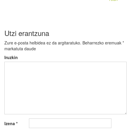
Utzi erantzuna
Zure e-posta helbidea ez da argitaratuko.
Beharrezko eremuak
*
markatuta daude
Iruzkin
Izena
*