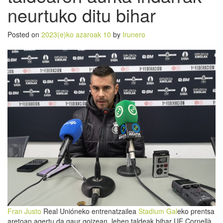
neurtuko ditu bihar
Posted on
2023(e)ko azaroak 10
by
Irunero
Fran Justo
Real Unióneko entrenatzailea
Stadium Gal
eko prentsa
aretoan agertu da gaur goizean, lehen taldeak bihar UE Cornellà