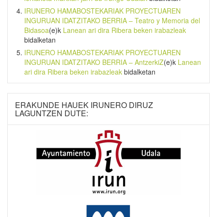
IRUNERO HAMABOSTEKARIAK PROYECTUAREN
INGURUAN IDATZITAKO BERRIA – Teatro y Memoria del
Bidasoa
(e)k
Lanean ari dira Ribera beken irabazleak
bidalketan
IRUNERO HAMABOSTEKARIAK PROYECTUAREN
INGURUAN IDATZITAKO BERRIA – AntzerkiZ
(e)k
Lanean
ari dira Ribera beken irabazleak
bidalketan
ERAKUNDE HAUEK IRUNERO DIRUZ
LAGUNTZEN DUTE: