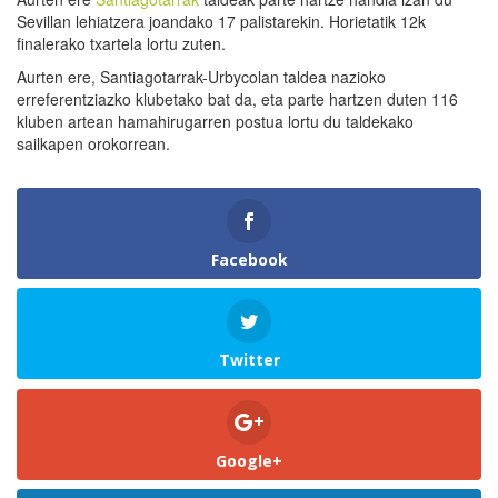
Sevillan lehiatzera joandako 17 palistarekin. Horietatik 12k
finalerako txartela lortu zuten.
Aurten ere, Santiagotarrak-Urbycolan taldea nazioko
erreferentziazko klubetako bat da, eta parte hartzen duten 116
kluben artean hamahirugarren postua lortu du taldekako
sailkapen orokorrean.
Facebook
Twitter
Google+