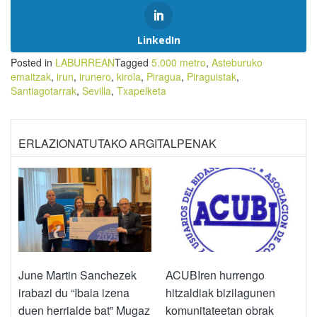
LinkedIn
Posted in
LABURREAN
Tagged
5.000 metro
,
Asteburuko
emaitzak
,
irun
,
irunero
,
kirola
,
Piragua
,
Piraguistak
,
Santiagotarrak
,
Sevilla
,
Txapelketa
ERLAZIONATUTAKO ARGITALPENAK
June Martin Sanchezek
ACUBIren hurrengo
irabazi du “Ibaia izena
hitzaldiak bizilagunen
duen herrialde bat” Mugaz
komunitateetan obrak