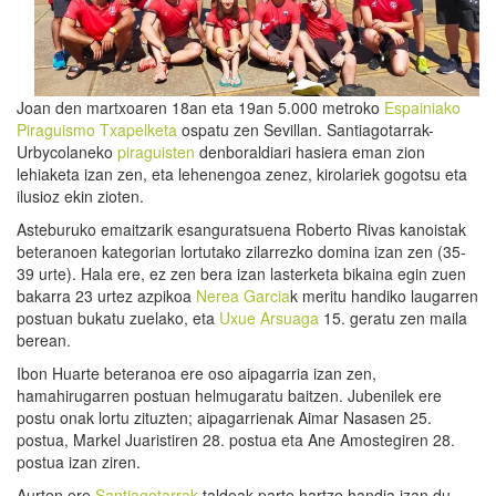
Joan den martxoaren 18an eta 19an 5.000 metroko
Espainiako
Piraguismo Txapelketa
ospatu zen Sevillan. Santiagotarrak-
Urbycolaneko
piraguisten
denboraldiari hasiera eman zion
lehiaketa izan zen, eta lehenengoa zenez, kirolariek gogotsu eta
ilusioz ekin zioten.
Asteburuko emaitzarik esanguratsuena Roberto Rivas kanoistak
beteranoen kategorian lortutako zilarrezko domina izan zen (35-
39 urte). Hala ere, ez zen bera izan lasterketa bikaina egin zuen
bakarra 23 urtez azpikoa
Nerea Garcia
k meritu handiko laugarren
postuan bukatu zuelako, eta
Uxue Arsuaga
15. geratu zen maila
berean.
Ibon Huarte beteranoa ere oso aipagarria izan zen,
hamahirugarren postuan helmugaratu baitzen. Jubenilek ere
postu onak lortu zituzten; aipagarrienak Aimar Nasasen 25.
postua, Markel Juaristiren 28. postua eta Ane Amostegiren 28.
postua izan ziren.
Aurten ere
Santiagotarrak
taldeak parte hartze handia izan du