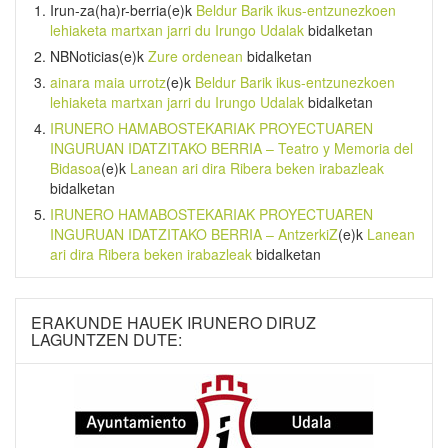
Irun-za(ha)r-berria
(e)k
Beldur Barik ikus-entzunezkoen
lehiaketa martxan jarri du Irungo Udalak
bidalketan
NBNoticias
(e)k
Zure ordenean
bidalketan
ainara maia urrotz
(e)k
Beldur Barik ikus-entzunezkoen
lehiaketa martxan jarri du Irungo Udalak
bidalketan
IRUNERO HAMABOSTEKARIAK PROYECTUAREN
INGURUAN IDATZITAKO BERRIA – Teatro y Memoria del
Bidasoa
(e)k
Lanean ari dira Ribera beken irabazleak
bidalketan
IRUNERO HAMABOSTEKARIAK PROYECTUAREN
INGURUAN IDATZITAKO BERRIA – AntzerkiZ
(e)k
Lanean
ari dira Ribera beken irabazleak
bidalketan
ERAKUNDE HAUEK IRUNERO DIRUZ
LAGUNTZEN DUTE: