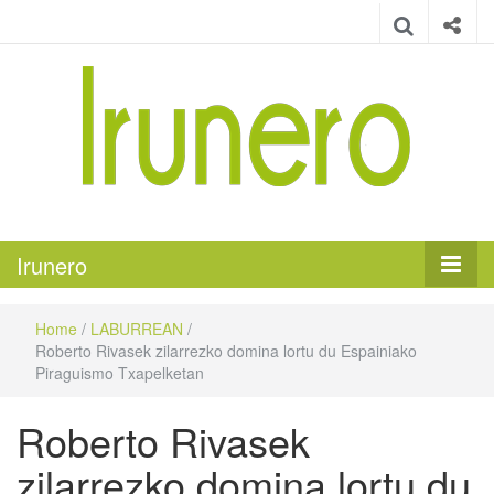
Irunero
Irungo euskarazko aldizkaria
Irunero
Home
/
LABURREAN
/
Roberto Rivasek zilarrezko domina lortu du Espainiako
Piraguismo Txapelketan
Roberto Rivasek
zilarrezko domina lortu du