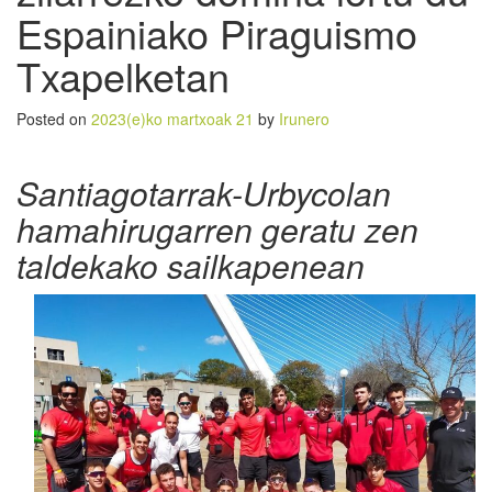
Espainiako Piraguismo
Txapelketan
Posted on
2023(e)ko martxoak 21
by
Irunero
Santiagotarrak-Urbycolan
hamahirugarren geratu zen
taldekako sailkapenean