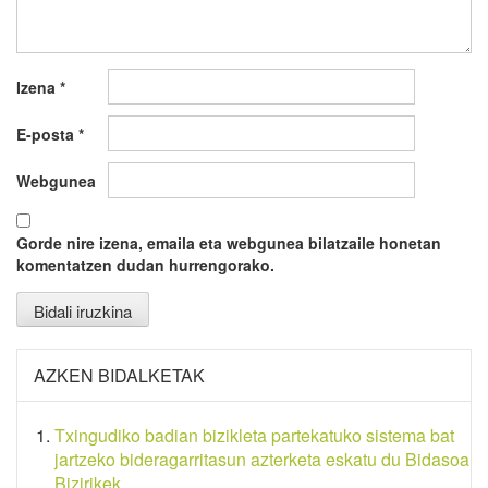
Izena
*
E-posta
*
Webgunea
Gorde nire izena, emaila eta webgunea bilatzaile honetan
komentatzen dudan hurrengorako.
AZKEN BIDALKETAK
Txingudiko badian bizikleta partekatuko sistema bat
jartzeko bideragarritasun azterketa eskatu du Bidasoa
Bizirikek