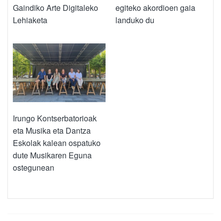
Gaindiko Arte Digitaleko
egiteko akordioen gaia
Lehiaketa
landuko du
Irungo Kontserbatorioak
eta Musika eta Dantza
Eskolak kalean ospatuko
dute Musikaren Eguna
ostegunean