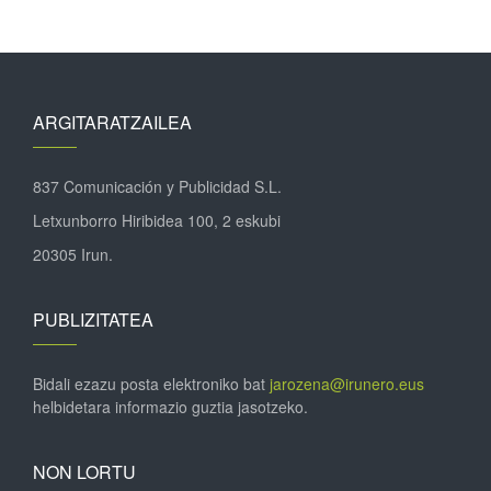
ARGITARATZAILEA
837 Comunicación y Publicidad S.L.
Letxunborro Hiribidea 100, 2 eskubi
20305 Irun.
PUBLIZITATEA
Bidali ezazu posta elektroniko bat
jarozena@irunero.eus
helbidetara informazio guztia jasotzeko.
NON LORTU