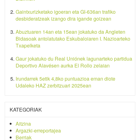
Gaintxurizketako igoeran eta GI-636an trafiko
desbideratzeak izango dira igande goizean
Abuztuaren 14an eta 15ean jokatuko da Angleten
Bidasoak antolatutako Eskubaloiaren I. Nazioarteko
Txapelketa
Gaur jokatuko du Real Uniónek lagunarteko partidua
Deportivo Alavésen aurka El Rollo zelaian
Irundarrek 5etik 4,8ko puntuazioa eman diote
Udaleko HAZ zerbitzuari 2025ean
KATEGORIAK
Aitzina
Argazki-erreportajea
Berriak