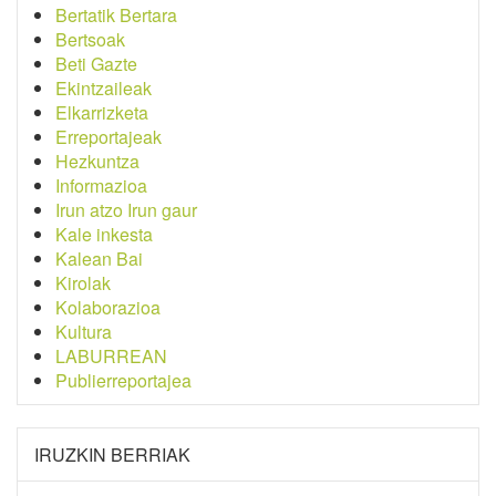
Bertatik Bertara
Bertsoak
Beti Gazte
Ekintzaileak
Elkarrizketa
Erreportajeak
Hezkuntza
Informazioa
Irun atzo Irun gaur
Kale inkesta
Kalean Bai
Kirolak
Kolaborazioa
Kultura
LABURREAN
Publierreportajea
IRUZKIN BERRIAK