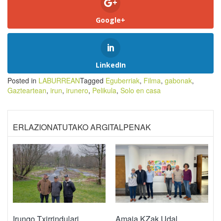
Google+
LinkedIn
Posted in
LABURREAN
Tagged
Eguberriak
,
Filma
,
gabonak
,
Gazteartean
,
irun
,
irunero
,
Pelikula
,
Solo en casa
ERLAZIONATUTAKO ARGITALPENAK
Irungo Txirrindulari
Amaia KZak Udal