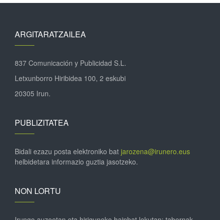
ARGITARATZAILEA
837 Comunicación y Publicidad S.L.
Letxunborro Hiribidea 100, 2 eskubi
20305 Irun.
PUBLIZITATEA
Bidali ezazu posta elektroniko bat
jarozena@irunero.eus
helbidetara informazio guztia jasotzeko.
NON LORTU
Irungo auzoetan eta hiriguneko hainbat lekutan; tabernak,