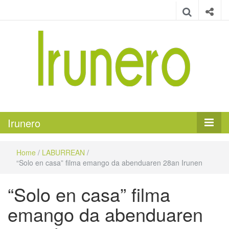
Irunero
Irungo euskarazko aldizkaria
Irunero
Home
/
LABURREAN
/
“Solo en casa” filma emango da abenduaren 28an Irunen
“Solo en casa” filma
emango da abenduaren