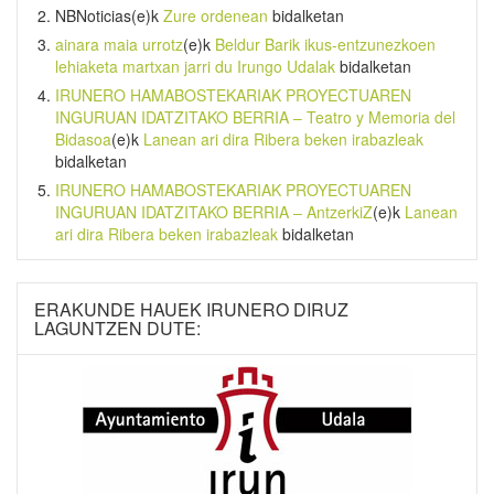
NBNoticias
(e)k
Zure ordenean
bidalketan
ainara maia urrotz
(e)k
Beldur Barik ikus-entzunezkoen
lehiaketa martxan jarri du Irungo Udalak
bidalketan
IRUNERO HAMABOSTEKARIAK PROYECTUAREN
INGURUAN IDATZITAKO BERRIA – Teatro y Memoria del
Bidasoa
(e)k
Lanean ari dira Ribera beken irabazleak
bidalketan
IRUNERO HAMABOSTEKARIAK PROYECTUAREN
INGURUAN IDATZITAKO BERRIA – AntzerkiZ
(e)k
Lanean
ari dira Ribera beken irabazleak
bidalketan
ERAKUNDE HAUEK IRUNERO DIRUZ
LAGUNTZEN DUTE: