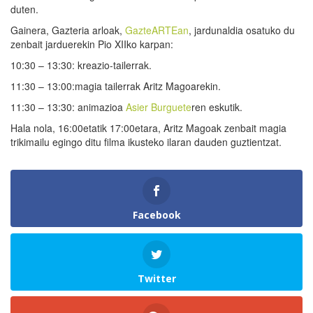
duten.
Gainera, Gazteria arloak,
GazteARTEan
, jardunaldia osatuko du
zenbait jarduerekin Pio XIIko karpan:
10:30 – 13:30: kreazio-tailerrak.
11:30 – 13:00:magia tailerrak Aritz Magoarekin.
11:30 – 13:30: animazioa
Asier Burguete
ren eskutik.
Hala nola, 16:00etatik 17:00etara, Aritz Magoak zenbait magia
trikimailu egingo ditu filma ikusteko ilaran dauden guztientzat.
Facebook
Twitter