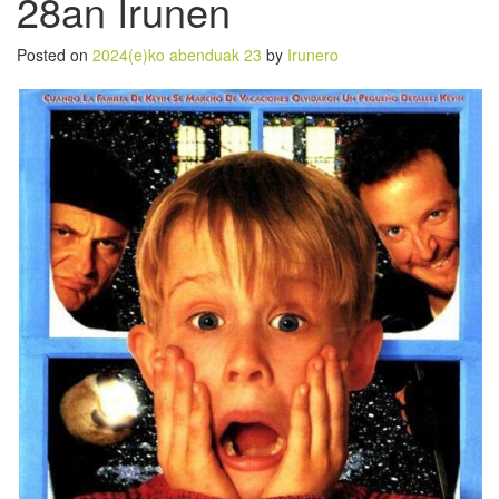
28an Irunen
Posted on
2024(e)ko abenduak 23
by
Irunero