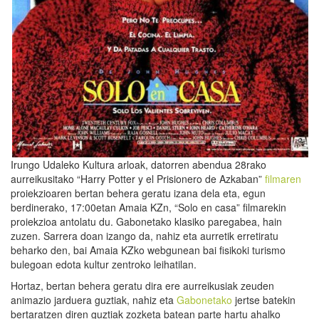
Irungo Udaleko Kultura arloak, datorren abendua 28rako
aurreikusitako “Harry Potter y el Prisionero de Azkaban”
filmaren
proiekzioaren bertan behera geratu izana dela eta, egun
berdinerako, 17:00etan Amaia KZn, “Solo en casa” filmarekin
proiekzioa antolatu du. Gabonetako klasiko paregabea, hain
zuzen. Sarrera doan izango da, nahiz eta aurretik erretiratu
beharko den, bai Amaia KZko webgunean bai fisikoki turismo
bulegoan edota kultur zentroko leihatilan.
Hortaz, bertan behera geratu dira ere aurreikusiak zeuden
animazio jarduera guztiak, nahiz eta
Gabonetako
jertse batekin
bertaratzen diren guztiak zozketa batean parte hartu ahalko