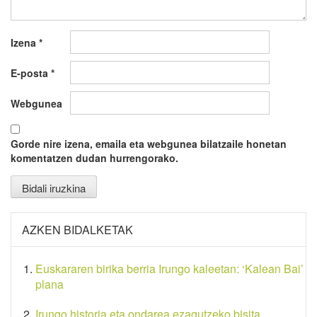
Izena
*
E-posta
*
Webgunea
Gorde nire izena, emaila eta webgunea bilatzaile honetan
komentatzen dudan hurrengorako.
AZKEN BIDALKETAK
Euskararen birika berria Irungo kaleetan: ‘Kalean Bai’
plana
Irungo historia eta ondarea ezagutzeko bisita