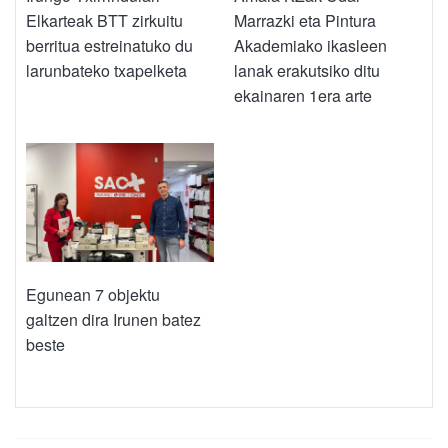
Elkarteak BTT zirkuitu
Marrazki eta Pintura
berritua estreinatuko du
Akademiako ikasleen
larunbateko txapelketa
lanak erakutsiko ditu
ekainaren 1era arte
Egunean 7 objektu
galtzen dira Irunen batez
beste