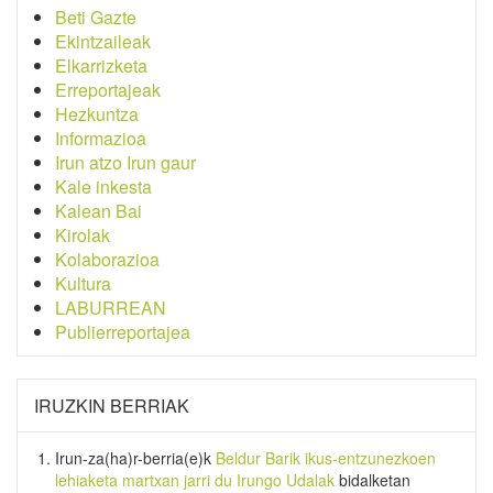
Beti Gazte
Ekintzaileak
Elkarrizketa
Erreportajeak
Hezkuntza
Informazioa
Irun atzo Irun gaur
Kale inkesta
Kalean Bai
Kirolak
Kolaborazioa
Kultura
LABURREAN
Publierreportajea
IRUZKIN BERRIAK
Irun-za(ha)r-berria
(e)k
Beldur Barik ikus-entzunezkoen
lehiaketa martxan jarri du Irungo Udalak
bidalketan