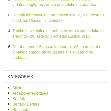
gidatuen egitarau zabala prestatuko da udarako
Udalak inbertitutako euro bakoitzeko 2,13 euro sortu
ditu Dies Oiassonis jaialdiak
Trafiko mozketak eta Irunbusen zerbitzuan aldaketak
eragingo ditu asteburu honetan Euskal Jirak
Garabateando Bidasoa taldearen 106. marrazketa-
topaketa egingo da abuztuaren 16an Mendibil
parkean
KATEGORIAK
Aitzina
Argazki-erreportajea
Berriak
Bertatik Bertara
Bertsoak