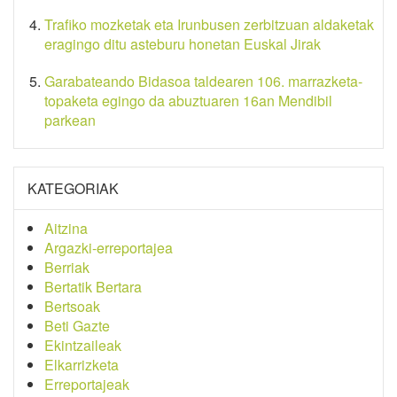
Trafiko mozketak eta Irunbusen zerbitzuan aldaketak
eragingo ditu asteburu honetan Euskal Jirak
Garabateando Bidasoa taldearen 106. marrazketa-
topaketa egingo da abuztuaren 16an Mendibil
parkean
KATEGORIAK
Aitzina
Argazki-erreportajea
Berriak
Bertatik Bertara
Bertsoak
Beti Gazte
Ekintzaileak
Elkarrizketa
Erreportajeak