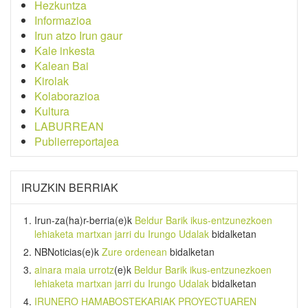
Hezkuntza
Informazioa
Irun atzo Irun gaur
Kale inkesta
Kalean Bai
Kirolak
Kolaborazioa
Kultura
LABURREAN
Publierreportajea
IRUZKIN BERRIAK
Irun-za(ha)r-berria
(e)k
Beldur Barik ikus-entzunezkoen
lehiaketa martxan jarri du Irungo Udalak
bidalketan
NBNoticias
(e)k
Zure ordenean
bidalketan
ainara maia urrotz
(e)k
Beldur Barik ikus-entzunezkoen
lehiaketa martxan jarri du Irungo Udalak
bidalketan
IRUNERO HAMABOSTEKARIAK PROYECTUAREN