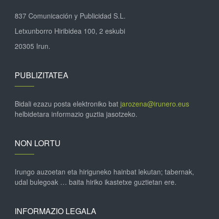
837 Comunicación y Publicidad S.L.
Letxunborro Hiribidea 100, 2 eskubi
20305 Irun.
PUBLIZITATEA
Bidali ezazu posta elektroniko bat
jarozena@irunero.eus
helbidetara informazio guztia jasotzeko.
NON LORTU
Irungo auzoetan eta hiriguneko hainbat lekutan; tabernak,
udal bulegoak … baita hiriko ikastetxe guztietan ere.
INFORMAZIO LEGALA