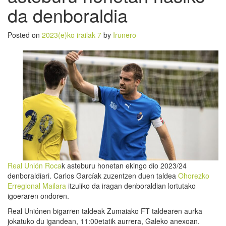
da denboraldia
Posted on
2023(e)ko irailak 7
by
Irunero
Real Unión Roca
k asteburu honetan ekingo dio 2023/24
denboraldiari. Carlos Garcíak zuzentzen duen taldea
Ohorezko
Erregional Mailara
itzuliko da iragan denboraldian lortutako
igoeraren ondoren.
Real Uniónen bigarren taldeak Zumaiako FT taldearen aurka
jokatuko du igandean, 11:00etatik aurrera, Galeko anexoan.