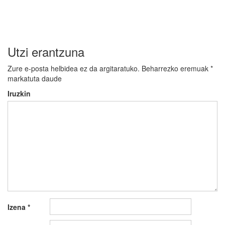
Utzi erantzuna
Zure e-posta helbidea ez da argitaratuko.
Beharrezko eremuak
*
markatuta daude
Iruzkin
Izena
*