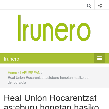
Irunero
Irungo euskarazko aldizkaria
Irunero
Home
/
LABURREAN
/
Real Unión Rocarentzat asteburu honetan hasiko da
denboraldia
Real Unión Rocarentzat
asteburu honetan hasiko