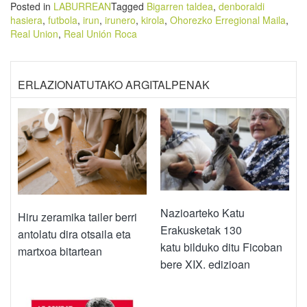
Posted in
LABURREAN
Tagged
Bigarren taldea
,
denboraldi
hasiera
,
futbola
,
irun
,
irunero
,
kirola
,
Ohorezko Erregional Maila
,
Real Union
,
Real Unión Roca
ERLAZIONATUTAKO ARGITALPENAK
Nazioarteko Katu
Hiru zeramika tailer berri
Erakusketak 130
antolatu dira otsaila eta
katu bilduko ditu Ficoban
martxoa bitartean
bere XIX. edizioan