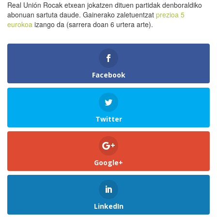
Real Unión Rocak etxean jokatzen dituen partidak denboraldiko
abonuan sartuta daude. Gainerako zaletuentzat
prezioa 5
eurokoa
izango da (sarrera doan 6 urtera arte).
Facebook
Twitter
Google+
LinkedIn