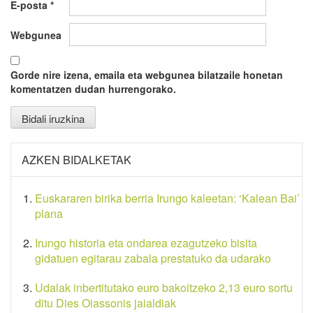
E-posta
*
Webgunea
Gorde nire izena, emaila eta webgunea bilatzaile honetan
komentatzen dudan hurrengorako.
AZKEN BIDALKETAK
Euskararen birika berria Irungo kaleetan: ‘Kalean Bai’
plana
Irungo historia eta ondarea ezagutzeko bisita
gidatuen egitarau zabala prestatuko da udarako
Udalak inbertitutako euro bakoitzeko 2,13 euro sortu
ditu Dies Oiassonis jaialdiak