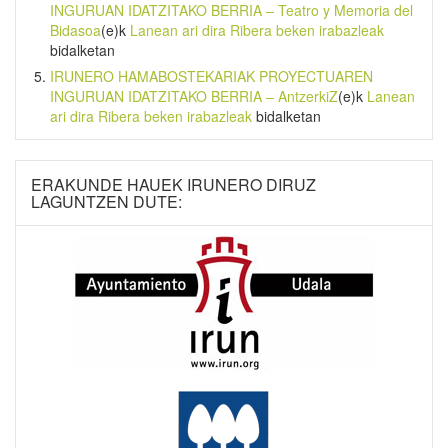
INGURUAN IDATZITAKO BERRIA – Teatro y Memoria del
Bidasoa
(e)k
Lanean ari dira Ribera beken irabazleak
bidalketan
IRUNERO HAMABOSTEKARIAK PROYECTUAREN
INGURUAN IDATZITAKO BERRIA – AntzerkiZ
(e)k
Lanean
ari dira Ribera beken irabazleak
bidalketan
ERAKUNDE HAUEK IRUNERO DIRUZ
LAGUNTZEN DUTE: