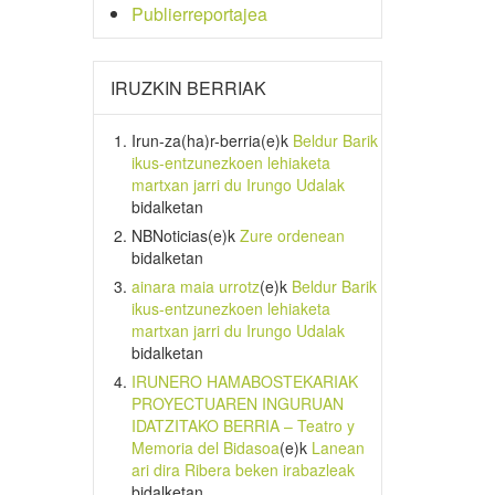
Publierreportajea
IRUZKIN BERRIAK
Irun-za(ha)r-berria
(e)k
Beldur Barik
ikus-entzunezkoen lehiaketa
martxan jarri du Irungo Udalak
bidalketan
NBNoticias
(e)k
Zure ordenean
bidalketan
ainara maia urrotz
(e)k
Beldur Barik
ikus-entzunezkoen lehiaketa
martxan jarri du Irungo Udalak
bidalketan
IRUNERO HAMABOSTEKARIAK
PROYECTUAREN INGURUAN
IDATZITAKO BERRIA – Teatro y
Memoria del Bidasoa
(e)k
Lanean
ari dira Ribera beken irabazleak
bidalketan