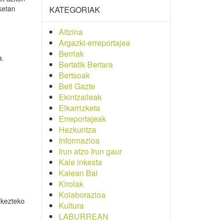
ketan
KATEGORIAK
Aitzina
Argazki-erreportajea
Berriak
a.
Bertatik Bertara
Bertsoak
Beti Gazte
Ekintzaileak
Elkarrizketa
Erreportajeak
Hezkuntza
Informazioa
Irun atzo Irun gaur
Kale inkesta
Kalean Bai
Kirolak
Kolaborazioa
rkezteko
Kultura
LABURREAN