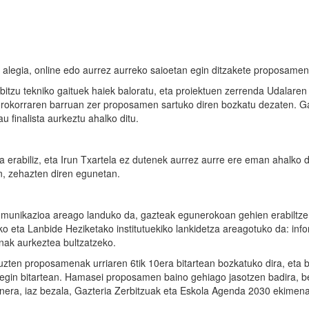
e; alegia, online edo aurrez aurreko saioetan egin ditzakete proposamen
erbitzu tekniko gaituek haiek baloratu, eta proiektuen zerrenda Udalaren
orokorraren barruan zer proposamen sartuko diren bozkatu dezaten. G
 finalista aurkeztu ahalko ditu.
 erabiliz, eta Irun Txartela ez dutenek aurrez aurre ere eman ahalko 
n, zehazten diren egunetan.
komunikazioa areago landuko da, gazteak egunerokoan gehien erabiltz
goko eta Lanbide Heziketako institutuekiko lankidetza areagotuko da: inf
nak aurkeztea bultzatzeko.
zten proposamenak urriaren 6tik 10era bitartean bozkatuko dira, eta 
 egin bitartean. Hamasei proposamen baino gehiago jasotzen badira, be
nera, iaz bezala, Gazteria Zerbitzuak eta Eskola Agenda 2030 ekimen