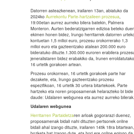
Datorren asteazkenean, irailaren 13an, abiatuko da
2024ko
Aurrekontu Parte-hartzaileen prozesua
,
19:00etan aurrez aurreko bilera batekin, Palmera
Monteron. Aurten bederatzigarren edizioa beteko due
ekimen honen bidez, Irungo herritarrek datorren urtek
kontuetan 1,5 milioi euro, prozesu orokorrerako 1,3
milioi euro eta gazteentzako atalean 200.000 euro
bideratuko dituzte.1.300.000 euroren erabilera prozes
jeneralistaren bidez erabakiko da, Irunen erroldatutak
16 urtetik gorakoen artean.
Prozesu orokorrean, 16 urtetik gorakoek parte har
dezakete, eta, Irungo gazteentzako prozesu
espezifikoan, 16 urtetik 30 urtera bitartekoek. Parte
hartzeko eta noren proposamenak helarazteko bi bide
daude: Udalaren webgunea eta aurrez aurreko bilerak
Udalaren webgunea
Herritarren Partaidetza
ren arloak gogorarazi duenez,
proposamenak bidali nahi dituzten pertsonek online
bidali ahal izango dituzte, irailaren 14tik 18ra bitar
bozketa bat izango dute, eta hori ere online egingo da