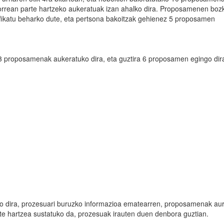
orrean parte hartzeko aukeratuak izan ahalko dira. Proposamenen boz
ntifikatu beharko dute, eta pertsona bakoitzak gehienez 5 proposamen
n 3 proposamenak aukeratuko dira, eta guztira 6 proposamen egingo dir
ko dira, prozesuari buruzko informazioa ematearren, proposamenak au
arte hartzea sustatuko da, prozesuak irauten duen denbora guztian.