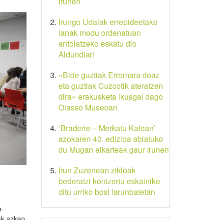
Irunen
Irungo Udalak errepideetako
lanak modu ordenatuan
antolatzeko eskatu dio
Aldundiari
«Bide guztiak Erromara doaz
eta guztiak Cuzcotik ateratzen
dira» erakusketa ikusgai dago
Oiasso Museoan
‘Braderie – Merkatu Kalean’
azokaren 40. edizioa abiatuko
du Mugan elkarteak gaur Irunen
Irun Zuzenean zikloak
bederatzi kontzertu eskainiko
ditu urriko bost larunbatetan
e-
ak azken