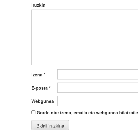
Iruzkin
Izena
*
E-posta
*
Webgunea
Gorde nire izena, emaila eta webgunea bilatza