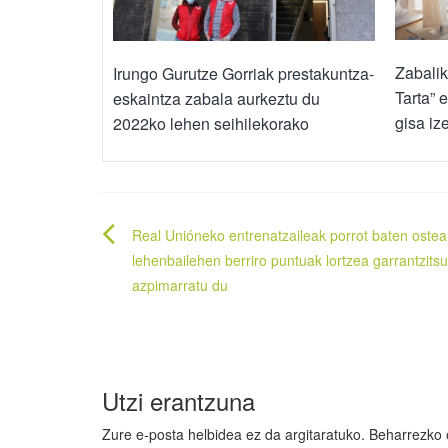
Zabali
Irungo Gurutze Gorriak prestakuntza-
Tarta” 
eskaintza zabala aurkeztu du
gisa i
2022ko lehen seihilekorako
Bidalketetan
Real Unióneko entrenatzaileak porrot baten oste
zehar
lehenbailehen berriro puntuak lortzea garrantzits
azpimarratu du
nabigatu
Utzi erantzuna
Zure e-posta helbidea ez da argitaratuko.
Beharrezko