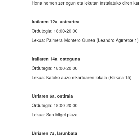
Hona hemen zer egun eta lekutan instalatuko diren ka
Irailaren 12a, asteartea
Ordutegia: 18:00-20:00
Lekua: Palmera-Montero Gunea (Leandro Agirretxe 1)
Irailaren 14a, osteguna
Ordutegia: 18:00-20:00
Lekua: Kateko auzo elkartearen lokala (Bizkaia 15)
Urriaren 6a, ostirala
Ordutegia: 18:00-20:00
Lekua: San Migel plaza
Urriaren 7a, larunbata