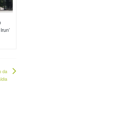
n
Irun’
o da
ldia