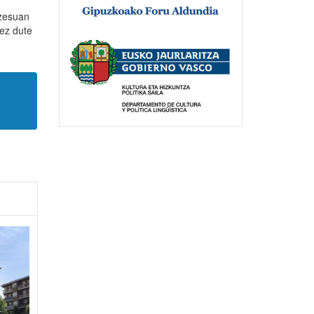
ozesuan
 ez dute