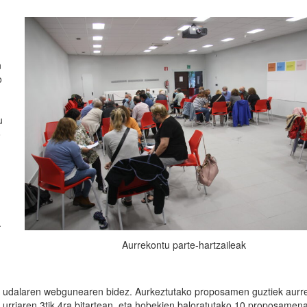
n
o
u
o
.
Aurrekontu parte-hartzaileak
tean, udalaren webgunearen bidez. Aurkeztutako proposamen guztiek aurr
, urriaren 3tik 4ra bitartean, eta hobekien baloratutako 10 proposamen