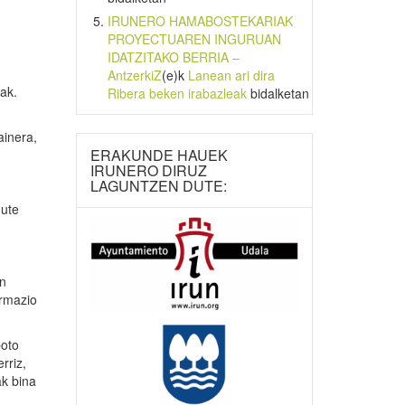
IRUNERO HAMABOSTEKARIAK
PROYECTUAREN INGURUAN
IDATZITAKO BERRIA –
AntzerkiZ
(e)k
Lanean ari dira
ak.
Ribera beken irabazleak
bidalketan
ainera,
ERAKUNDE HAUEK
IRUNERO DIRUZ
LAGUNTZEN DUTE:
dute
en
ormazio
boto
rriz,
ak bina