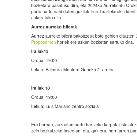
bozketara pasatuko dira, eta 2024ko Aurrekontu Orok
parte hartu nahi duten guztiek Irun Txartelarekin ide
aukeratuko ditu.
Aurrez aurreko bilerak
Aurrez aurreko bilera bakoitzetik boto gehien dituzte
Proposamen
horiek ere azken bozketan sartuko dira.
Irailak13
Ordua: 19:00
Lekua: Palmera-Montero Guneko 2. aretoa
Irailak 18
Ordua: 19:00
Lekua: Luis Mariano zentro soziala
Era berean, auzoetan parte hartzeko karpak instalatu
zein bozkatzeko faseetan, eta, gainera, herritarren p