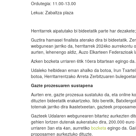
Ordutegia: 11.00-13.00
Lekua: Zabaltza plaza
Herritarrek aipatutako bi bideetatik parte har dezaket
Guztira hamasei finalista aterako dira bi bideetatik. Z
webgunean jarriko da, herritarrek 2024ko aurrekontu 
aurten, lehenengo aldiz, Auzo Elkarteen Federazioak lau
Azken bozketa urriaren 6tik 10era bitartean egingo da.
Udaleko helbidean eman ahalko da botoa, Irun Txartela
botoa, Herritarrentzako Arreta Zerbitzuaren bulegoeta
Gazte prozesuaren sustapena
Aurten ere, gazte prozesua sustatuko da, eta online 
dituzten bideetatik erakartzeko. Ildo beretik, Batxiler
totemak jarriko dira ikastetxeetan, gazteek proposame
Gazteek Udalaren webgunearen bitartez aurkezten ditu
gehien lortzen dutenak aukeratuko dira, 200.000 euro
urriaren 3an eta 4an, aurretiko
bozketa
egingo da. Gai
proposamen aurkeztuko dituzte.