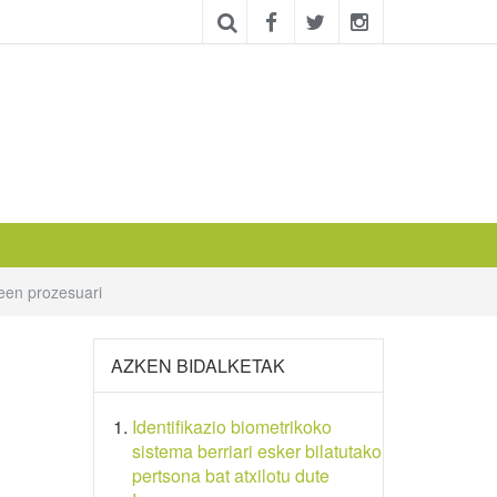
een prozesuari
AZKEN BIDALKETAK
Identifikazio biometrikoko
sistema berriari esker bilatutako
pertsona bat atxilotu dute