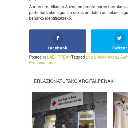
Aurten ere, Alkatea Auzoetan programaren barruko sai
parte hartzeko laguntza eskatzen duten adinekoei lagu
beharko identifikatzeko.
Facebook
Twitter
Posted in
LABURREAN
Tagged
2024
,
Aukeraketa
,
Aur
Proposamenak
ERLAZIONATUTAKO ARGITALPENAK