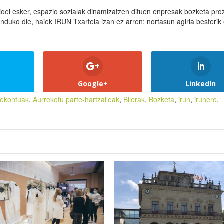
oei esker, espazio sozialak dinamizatzen dituen enpresak bozketa pr
nduko die, haiek IRUN Txartela izan ez arren; nortasun agiria besterik
Google+
LinkedIn
rekontuak
,
Aurrekotu parte-hartzaileak
,
Bilerak
,
Bozketa
,
irun
,
irunero
,