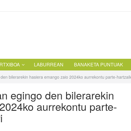
RTXIBOA
LABURREAN
BANAKETA PUNTUAK
den bilerarekin hasiera emango zaio 2024ko aurrekontu parte-hartzail
n egingo den bilerarekin
2024ko aurrekontu parte-
i