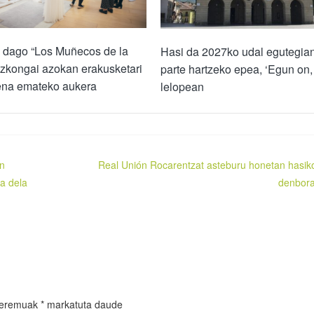
k dago “Los Muñecos de la
Hasi da 2027ko udal egutegia
ezkongai azokan erakusketari
parte hartzeko epea, ‘Egun on, 
zena emateko aukera
lelopean
an
Real Unión Rocarentzat asteburu honetan hasik
ua dela
denbora
 eremuak
*
markatuta daude