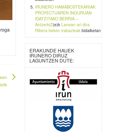
IRUNERO HAMABOSTEKARIAK
PROYECTUAREN INGURUAN
IDATZITAKO BERRIA –
AntzerkiZ
(e)k
Lanean ari dira
droga
Ribera beken irabazleak
bidalketan
ERAKUNDE HAUEK
IRUNERO DIRUZ
LAGUNTZEN DUTE:
leen
detik