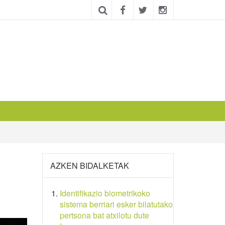
AZKEN BIDALKETAK
Identifikazio biometrikoko
sistema berriari esker bilatutako
pertsona bat atxilotu dute