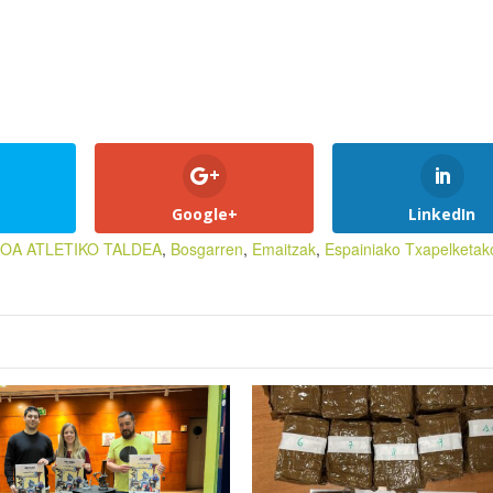
Google+
LinkedIn
SOA ATLETIKO TALDEA
,
Bosgarren
,
Emaitzak
,
Espainiako Txapelketak