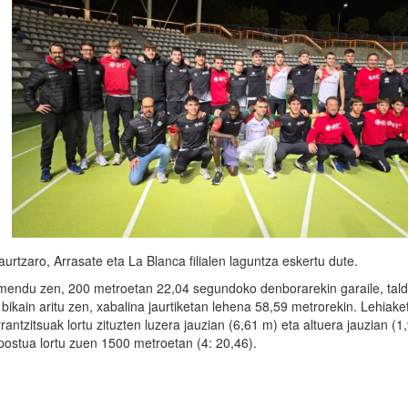
rtzaro, Arrasate eta La Blanca filialen laguntza eskertu dute.
endu zen, 200 metroetan 22,04 segundoko denborarekin garaile, tald
bikain aritu zen, xabalina jaurtiketan lehena 58,59 metrorekin. Lehiake
ntzitsuak lortu zituzten luzera jauzian (6,61 m) eta altuera jauzian (1
postua lortu zuen 1500 metroetan (4: 20,46).