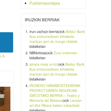
Publierreportajea
IRUZKIN BERRIAK
Irun-za(ha)r-berria
(e)k
Beldur Barik
ikus-entzunezkoen lehiaketa
martxan jarri du Irungo Udalak
bidalketan
NBNoticias
(e)k
Zure ordenean
o A
bidalketan
ainara maia urrotz
(e)k
Beldur Barik
ikus-entzunezkoen lehiaketa
martxan jarri du Irungo Udalak
bidalketan
IRUNERO HAMABOSTEKARIAK
PROYECTUAREN INGURUAN
IDATZITAKO BERRIA – Teatro y
Memoria del Bidasoa
(e)k
Lanean
ari dira Ribera beken irabazleak
bidalketan