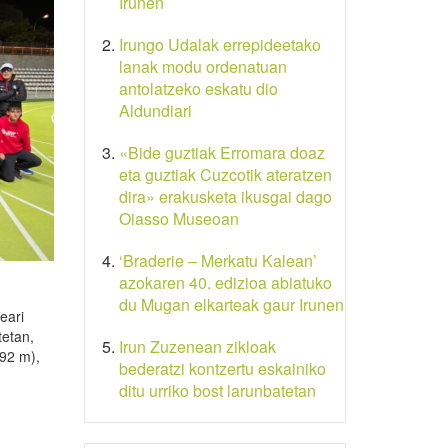
Irunen
Irungo Udalak errepideetako
lanak modu ordenatuan
antolatzeko eskatu dio
Aldundiari
«Bide guztiak Erromara doaz
eta guztiak Cuzcotik ateratzen
dira» erakusketa ikusgai dago
Oiasso Museoan
‘Braderie – Merkatu Kalean’
azokaren 40. edizioa abiatuko
du Mugan elkarteak gaur Irunen
eari
tetan,
Irun Zuzenean zikloak
,92 m),
bederatzi kontzertu eskainiko
ditu urriko bost larunbatetan