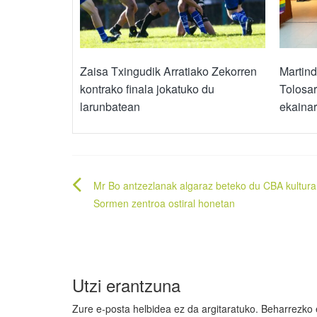
Zaisa Txingudik Arratiako Zekorren
Martin
kontrako finala jokatuko du
Tolosar
larunbatean
ekainar
Bidalketetan
Mr Bo antzezlanak algaraz beteko du CBA kultura
zehar
Sormen zentroa ostiral honetan
nabigatu
Utzi erantzuna
Zure e-posta helbidea ez da argitaratuko.
Beharrezko