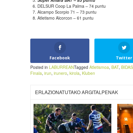
Super Amara BAT – 83 punt
u
DELSUR Coop La Palma – 74 puntu
Alcampo Scorpio 71 – 73 puntu
Atletismo Alcorcon – 61 puntu
Facebook
Twitter
Posted in
LABURREAN
Tagged
Atletismoa
,
BAT
,
BIDA
Finala
,
irun
,
irunero
,
kirola
,
Kluben
ERLAZIONATUTAKO ARGITALPENAK