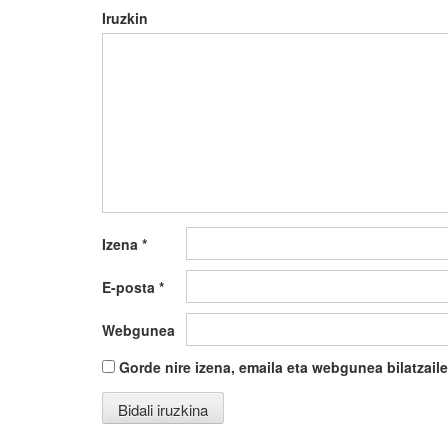
Iruzkin
Izena
*
E-posta
*
Webgunea
Gorde nire izena, emaila eta webgunea bilatza