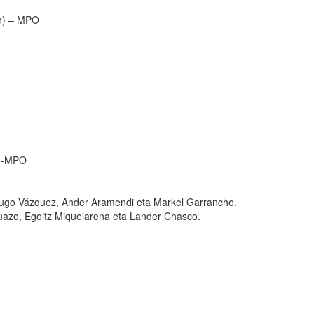
n) – MPO
) -MPO
Hugo Vázquez, Ander Aramendi eta Markel Garrancho.
Zuazo, Egoitz Miquelarena eta Lander Chasco.