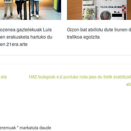
dozenea gaztelekuak Luis
Gizon bat atxilotu dute Irunen 
en erakusketa hartuko du
trafikoa egotzita
en 21era arte
 eta
HAZ bulegoak 4,6 puntuko nota jaso du 5etik erabiltzai
al
 eremuak
*
markatuta daude