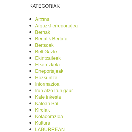
KATEGORIAK
Aitzina
Argazki-erreportajea
Berriak
Bertatik Bertara
Bertsoak
Beti Gazte
Ekintzaileak
Elkarrizketa
Erreportajeak
Hezkuntza
Informazioa
Irun atzo Irun gaur
Kale inkesta
Kalean Bai
Kirolak
Kolaborazioa
Kultura
LABURREAN