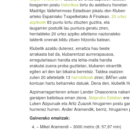
bosgarren postu
historikoa
lortu du asteburu honetan
Madrilgo Vallehermoso Estadioan jokatu den Kluben
arteko Espainiako Txapelketako A Finalean.
20 urtez
azpikoek
83 puntu lortu zituzten guztira, eta
laugarren postutik lau puntura geratu ziren,
herrialdeko 20 urtez azpiko atletismo nazionaleko
talderik onenak bildu zituen hitzordu batean.
Klubetik azaldu dutenez, emaitza hau beste
arrakasta bat da, klubarentzat aurrerapausoa,
erregulartasun handia eta lehia-maila handia
erakutsi zuena proba guztietan, klubaren oinarritik
egiten ari den lan bikaina berretsiz. Taldea osatzen
zuten 20 atletetatik 13
harrobikoak
ziren; BATen uste
kontuan hartu beharreko datuak. Dena den, klubetik Hau
Azpimarragarrienen artean Lander Chascorena nabarm
garaipen baliotsua eman ziona.
Alejandro Esteban
ere 
Luken Aizpuruak eta Aritz Zuazok hirugarren postu garra
hurrenez hurren. Ander Aramendik, berriz, hirugarren 
Gainerako emaitzak:
– Mikel Aramendi – 3000 metro (8: 57,97 min)