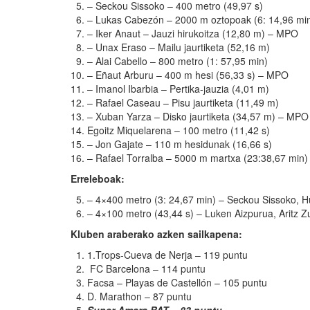
– Seckou Sissoko – 400 metro (49,97 s)
– Lukas Cabezón – 2000 m oztopoak (6: 14,96 mi
– Iker Anaut – Jauzi hirukoitza (12,80 m) – MPO
– Unax Eraso – Mailu jaurtiketa (52,16 m)
– Alai Cabello – 800 metro (1: 57,95 min)
– Eñaut Arburu – 400 m hesi (56,33 s) – MPO
– Imanol Ibarbia – Pertika-jauzia (4,01 m)
– Rafael Caseau – Pisu jaurtiketa (11,49 m)
– Xuban Yarza – Disko jaurtiketa (34,57 m) – MPO
Egoitz Miquelarena – 100 metro (11,42 s)
– Jon Gajate – 110 m hesidunak (16,66 s)
– Rafael Torralba – 5000 m martxa (23:38,67 min
Erreleboak:
– 4×400 metro (3: 24,67 min) – Seckou Sissoko, 
– 4×100 metro (43,44 s) – Luken Aizpurua, Aritz 
Kluben araberako azken sailkapena:
1.Trops-Cueva de Nerja – 119 puntu
FC Barcelona – 114 puntu
Facsa – Playas de Castellón – 105 puntu
D. Marathon – 87 puntu