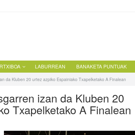
RTXIBOA
LABURREAN
BANAKETA PUNTUAK
n da Kluben 20 urtez azpiko Espainiako Txapelketako A Finalean
garren izan da Kluben 20
ako Txapelketako A Finalean