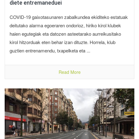
diete entremaneduei
COVID-19 gaixotasunaren zabalkundea ekiditeko estatuak
deitutako alarma egoeraren ondorioz, hiriko kirol klubek
haien egutegiak eta datozen asteetarako aurreikusitako
kirol hitzorduak eten behar izan dituzte. Horrela, klub
guztien entrenamendu, txapelketa eta ...
Read More