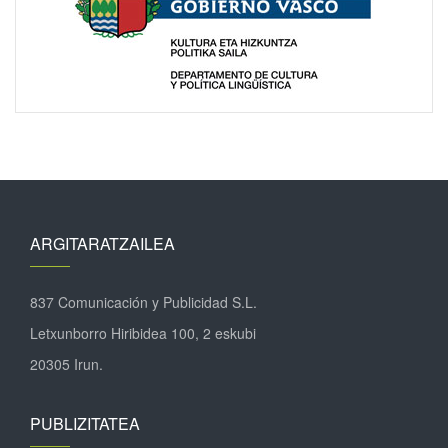
ARGITARATZAILEA
837 Comunicación y Publicidad S.L.
Letxunborro Hiribidea 100, 2 eskubi
20305 Irun.
PUBLIZITATEA