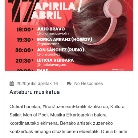
2020(e)ko apirilak 16
No Responses
Asteburu musikatua
Ostiral honetan, #IrunZuzeneanEtxetik itzuliko da, Kultura
Sailak Men of Rock Musika Elkartearekin batera
koordinatutako ekimena. Bertako artistek zuzeneko
kontzertuak emango dituzte beren etxeetatik. Duela bi aste