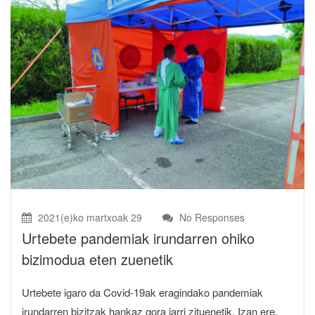
2021(e)ko martxoak 29
No Responses
Urtebete pandemiak irundarren ohiko
bizimodua eten zuenetik
Urtebete igaro da Covid-19ak eragindako pandemiak
irundarren bizitzak hankaz gora jarri zituenetik. Izan ere,