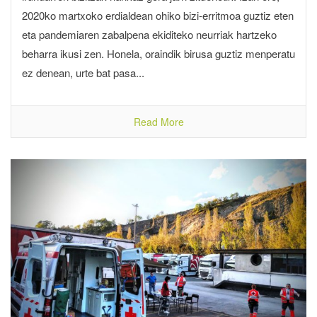
2020ko martxoko erdialdean ohiko bizi-erritmoa guztiz eten
eta pandemiaren zabalpena ekiditeko neurriak hartzeko
beharra ikusi zen. Honela, oraindik birusa guztiz menperatu
ez denean, urte bat pasa...
Read More