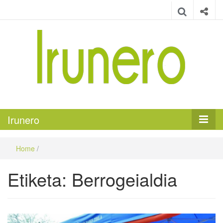
Irunero
Irungo euskarazko aldizkaria
Irunero
Home
/
Etiketa:
Berrogeialdia