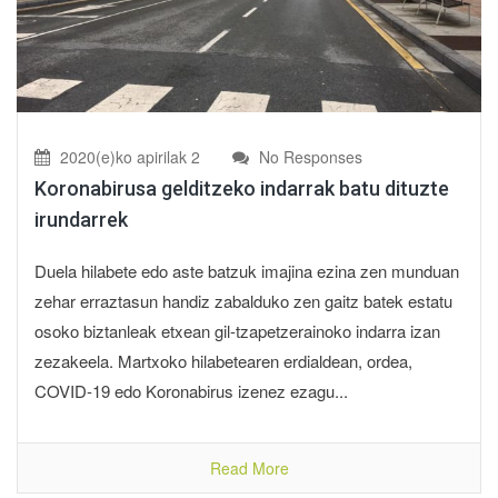
2020(e)ko apirilak 2
No Responses
Koronabirusa gelditzeko indarrak batu dituzte
irundarrek
Duela hilabete edo aste batzuk imajina ezina zen munduan
zehar erraztasun handiz zabalduko zen gaitz batek estatu
osoko biztanleak etxean gil-tzapetzerainoko indarra izan
zezakeela. Martxoko hilabetearen erdialdean, ordea,
COVID-19 edo Koronabirus izenez ezagu...
Read More