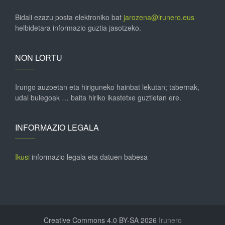
Bidali ezazu posta elektroniko bat
jarozena@irunero.eus
helbidetara informazio guztia jasotzeko.
NON LORTU
Irungo auzoetan eta hiriguneko hainbat lekutan; tabernak,
udal bulegoak … baita hiriko ikastetxe guztietan ere.
INFORMAZIO LEGALA
Ikusi
informazio legala eta datuen babesa
Creative Commons 4.0 BY-SA 2026
Irunero