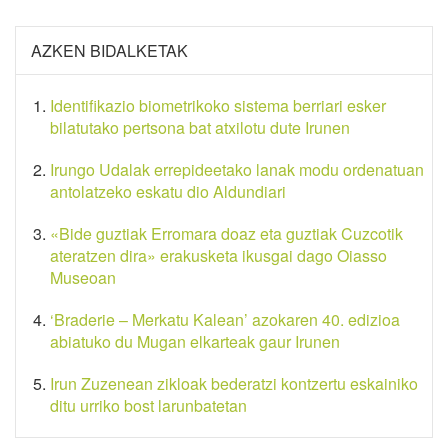
AZKEN BIDALKETAK
Identifikazio biometrikoko sistema berriari esker
bilatutako pertsona bat atxilotu dute Irunen
Irungo Udalak errepideetako lanak modu ordenatuan
antolatzeko eskatu dio Aldundiari
«Bide guztiak Erromara doaz eta guztiak Cuzcotik
ateratzen dira» erakusketa ikusgai dago Oiasso
Museoan
‘Braderie – Merkatu Kalean’ azokaren 40. edizioa
abiatuko du Mugan elkarteak gaur Irunen
Irun Zuzenean zikloak bederatzi kontzertu eskainiko
ditu urriko bost larunbatetan