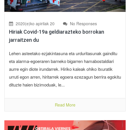
2020(e)ko apirilak 20
No Responses
Hiriak Covid-19a geldiarazteko borrokan
jarraitzen du
Lehen asteetako ezjakintasuna eta urduritasunak gainditu
eta alarma-egoeraren barneko bigarren hamabostaldiari
aurre egin diote irundarrek. Hiriko kaleak ohiko itxuratik
urruti egon arren, hiritarrek egoera ezezagun berrira egokitu
dituzte haien bizimoduak, le...
Read More