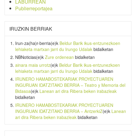
LABURREAN
Publierreportajea
IRUZKIN BERRIAK
Irun-za(ha)r-berria
(e)k
Beldur Barik ikus-entzunezkoen
lehiaketa martxan jarri du Irungo Udalak
bidalketan
NBNoticias
(e)k
Zure ordenean
bidalketan
ainara maia urrotz
(e)k
Beldur Barik ikus-entzunezkoen
lehiaketa martxan jarri du Irungo Udalak
bidalketan
IRUNERO HAMABOSTEKARIAK PROYECTUAREN
INGURUAN IDATZITAKO BERRIA – Teatro y Memoria del
Bidasoa
(e)k
Lanean ari dira Ribera beken irabazleak
bidalketan
IRUNERO HAMABOSTEKARIAK PROYECTUAREN
INGURUAN IDATZITAKO BERRIA – AntzerkiZ
(e)k
Lanean
ari dira Ribera beken irabazleak
bidalketan