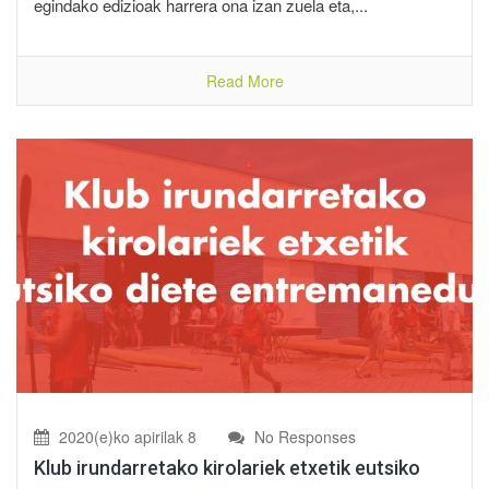
egindako edizioak harrera ona izan zuela eta,...
Read More
2020(e)ko apirilak 8
No Responses
Klub irundarretako kirolariek etxetik eutsiko