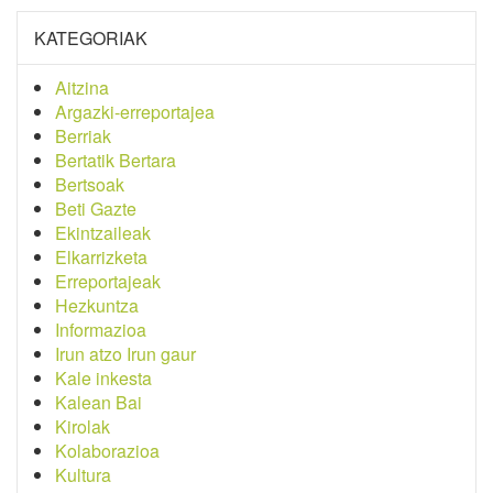
KATEGORIAK
Aitzina
Argazki-erreportajea
Berriak
Bertatik Bertara
Bertsoak
Beti Gazte
Ekintzaileak
Elkarrizketa
Erreportajeak
Hezkuntza
Informazioa
Irun atzo Irun gaur
Kale inkesta
Kalean Bai
Kirolak
Kolaborazioa
Kultura