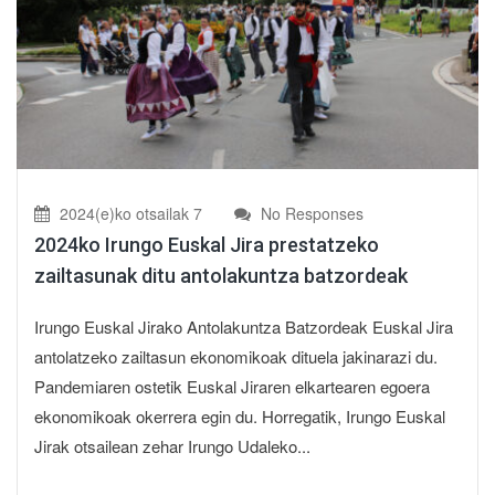
2024(e)ko otsailak 7
No Responses
2024ko Irungo Euskal Jira prestatzeko
zailtasunak ditu antolakuntza batzordeak
Irungo Euskal Jirako Antolakuntza Batzordeak Euskal Jira
antolatzeko zailtasun ekonomikoak dituela jakinarazi du.
Pandemiaren ostetik Euskal Jiraren elkartearen egoera
ekonomikoak okerrera egin du. Horregatik, Irungo Euskal
Jirak otsailean zehar Irungo Udaleko...