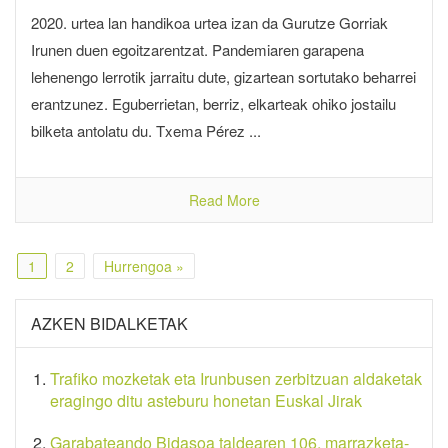
2020. urtea lan handikoa urtea izan da Gurutze Gorriak
Irunen duen egoitzarentzat. Pandemiaren garapena
lehenengo lerrotik jarraitu dute, gizartean sortutako beharrei
erantzunez. Eguberrietan, berriz, elkarteak ohiko jostailu
bilketa antolatu du. Txema Pérez ...
Read More
1
2
Hurrengoa »
AZKEN BIDALKETAK
Trafiko mozketak eta Irunbusen zerbitzuan aldaketak
eragingo ditu asteburu honetan Euskal Jirak
Garabateando Bidasoa taldearen 106. marrazketa-