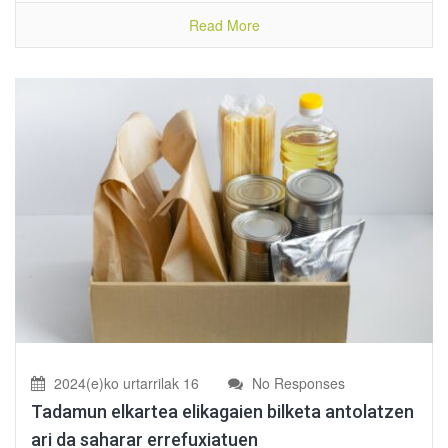
Read More
2024(e)ko urtarrilak 16
No Responses
Tadamun elkartea elikagaien bilketa antolatzen
ari da saharar errefuxiatuen