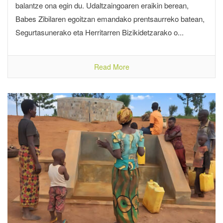
balantze ona egin du. Udaltzaingoaren eraikin berean,
Babes Zibilaren egoitzan emandako prentsaurreko batean,
Segurtasunerako eta Herritarren Bizikidetzarako o...
Read More