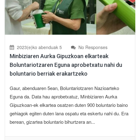
2023(e)ko abenduak 5
No Responses
Minbiziaren Aurka Gipuzkoan elkarteak
Boluntariotzaren Eguna aprobetxatu nahi du
boluntario berriak erakartzeko
Gaur, abenduaren 5ean, Boluntariotzaren Nazioarteko
Eguna da. Data hau aprobetxatuz, Minbiziaren Aurka
Gipuzkoan-ek elkartea osatzen duten 900 boluntario baino
gehiagok egiten duten lana ospatu eta eskertu nahi du. Era
berean, gizartea boluntario bihurtzera an...