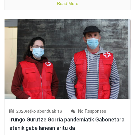
Read More
2020(e)ko abenduak 16
No Responses
Irungo Gurutze Gorria pandemiatik Gabonetara
etenik gabe lanean aritu da