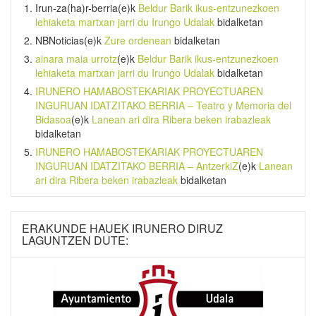
Irun-za(ha)r-berria
(e)k
Beldur Barik ikus-entzunezkoen
lehiaketa martxan jarri du Irungo Udalak
bidalketan
NBNoticias
(e)k
Zure ordenean
bidalketan
ainara maia urrotz
(e)k
Beldur Barik ikus-entzunezkoen
lehiaketa martxan jarri du Irungo Udalak
bidalketan
IRUNERO HAMABOSTEKARIAK PROYECTUAREN
INGURUAN IDATZITAKO BERRIA – Teatro y Memoria del
Bidasoa
(e)k
Lanean ari dira Ribera beken irabazleak
bidalketan
IRUNERO HAMABOSTEKARIAK PROYECTUAREN
INGURUAN IDATZITAKO BERRIA – AntzerkiZ
(e)k
Lanean
ari dira Ribera beken irabazleak
bidalketan
ERAKUNDE HAUEK IRUNERO DIRUZ
LAGUNTZEN DUTE: