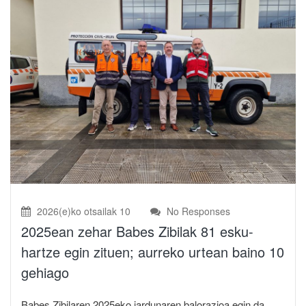
2026(e)ko otsailak 10
No Responses
2025ean zehar Babes Zibilak 81 esku-
hartze egin zituen; aurreko urtean baino 10
gehiago
Babes Zibilaren 2025eko jardunaren balorazioa egin da