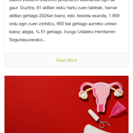
gaur. Guztira, 81 alditan esku hartu zuen taldeak, hamar
alditan gehiago 2024an baino, edo, bestela esanda, 1.909
ordu egin zuen zerbitzu, 650 bat gehiago aurreko urtean
baino; alegia, % 51 gehiago. Irungo Udaleko Herritarren
Segurtasunerako...
Read More