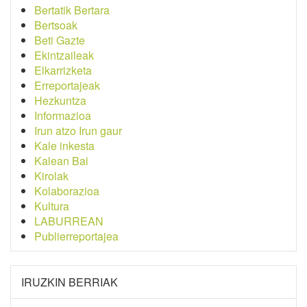
Bertatik Bertara
Bertsoak
Beti Gazte
Ekintzaileak
Elkarrizketa
Erreportajeak
Hezkuntza
Informazioa
Irun atzo Irun gaur
Kale inkesta
Kalean Bai
Kirolak
Kolaborazioa
Kultura
LABURREAN
Publierreportajea
IRUZKIN BERRIAK