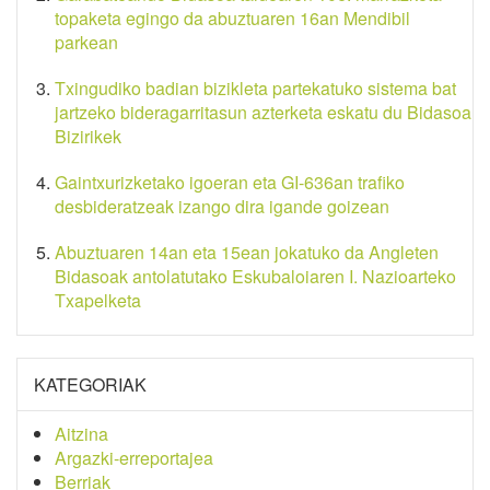
topaketa egingo da abuztuaren 16an Mendibil
parkean
Txingudiko badian bizikleta partekatuko sistema bat
jartzeko bideragarritasun azterketa eskatu du Bidasoa
Bizirikek
Gaintxurizketako igoeran eta GI-636an trafiko
desbideratzeak izango dira igande goizean
Abuztuaren 14an eta 15ean jokatuko da Angleten
Bidasoak antolatutako Eskubaloiaren I. Nazioarteko
Txapelketa
KATEGORIAK
Aitzina
Argazki-erreportajea
Berriak