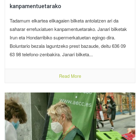
kanpamentuetarako
Tadamum elkartea elikagaien bilketa antolatzen ari da
saharar errefuxiatuen kanpamentuetarako. Janari bilketak
Irun eta Hondarribiko supermerkatuetan egingo dira.
Boluntario bezala laguntzeko prest bazaude, deitu 636 09
63 98 telefono-zenbakira. Janari bilketa...
Read More