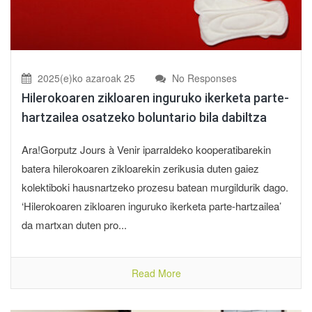
2025(e)ko azaroak 25
No Responses
Hilerokoaren zikloaren inguruko ikerketa parte-
hartzailea osatzeko boluntario bila dabiltza
Ara!Gorputz Jours à Venir iparraldeko kooperatibarekin
batera hilerokoaren zikloarekin zerikusia duten gaiez
kolektiboki hausnartzeko prozesu batean murgildurik dago.
‘Hilerokoaren zikloaren inguruko ikerketa parte-hartzailea’
da martxan duten pro...
Read More