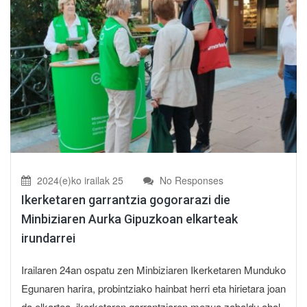
2024(e)ko irailak 25
No Responses
Ikerketaren garrantzia gogorarazi die
Minbiziaren Aurka Gipuzkoan elkarteak
irundarrei
Irailaren 24an ospatu zen Minbiziaren Ikerketaren Munduko
Egunaren harira, probintziako hainbat herri eta hirietara joan
da elkartea, ikerketaren garrantziaren mezua zabaldu ahal