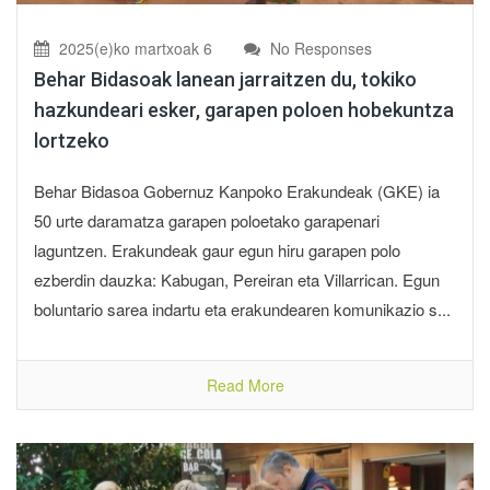
2025(e)ko martxoak 6
No Responses
Behar Bidasoak lanean jarraitzen du, tokiko
hazkundeari esker, garapen poloen hobekuntza
lortzeko
Behar Bidasoa Gobernuz Kanpoko Erakundeak (GKE) ia
50 urte daramatza garapen poloetako garapenari
laguntzen. Erakundeak gaur egun hiru garapen polo
ezberdin dauzka: Kabugan, Pereiran eta Villarrican. Egun
boluntario sarea indartu eta erakundearen komunikazio s...
Read More