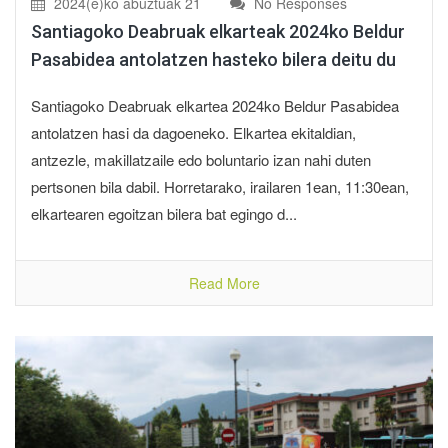
2024(e)ko abuztuak 21
No Responses
Santiagoko Deabruak elkarteak 2024ko Beldur
Pasabidea antolatzen hasteko bilera deitu du
Santiagoko Deabruak elkartea 2024ko Beldur Pasabidea
antolatzen hasi da dagoeneko. Elkartea ekitaldian,
antzezle, makillatzaile edo boluntario izan nahi duten
pertsonen bila dabil. Horretarako, irailaren 1ean, 11:30ean,
elkartearen egoitzan bilera bat egingo d...
Read More