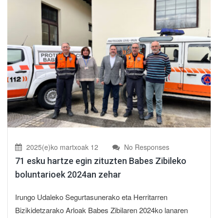
2025(e)ko martxoak 12
No Responses
71 esku hartze egin zituzten Babes Zibileko
boluntarioek 2024an zehar
Irungo Udaleko Segurtasunerako eta Herritarren
Bizikidetzarako Arloak Babes Zibilaren 2024ko lanaren