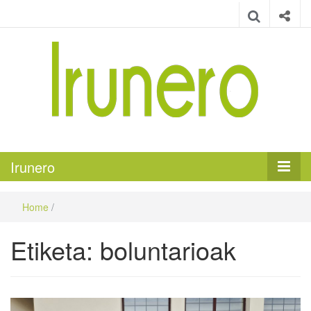
Irunero
Irungo euskarazko aldizkaria
Irunero
Home
/
Etiketa:
boluntarioak