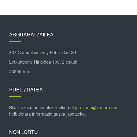
ARGITARATZAILEA
837 Comunicación y Publicidad S.L.
Letxunborro Hiribidea 100, 2 eskubi
20305 Irun.
PUBLIZITATEA
Bidali ezazu posta elektroniko bat
jarozena@irunero.eus
helbidetara informazio guztia jasotzeko.
NON LORTU