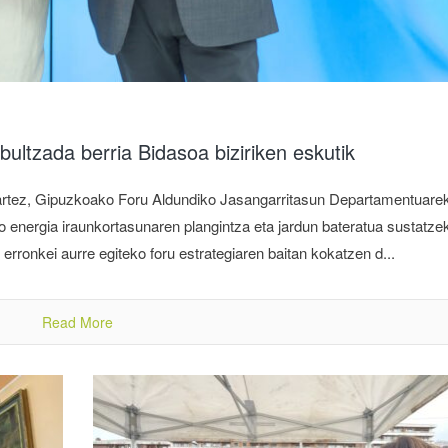
ultzada berria Bidasoa biziriken eskutik
itartez, Gipuzkoako Foru Aldundiko Jasangarritasun Departamentuare
 energia iraunkortasunaren plangintza eta jardun bateratua sustatze
 erronkei aurre egiteko foru estrategiaren baitan kokatzen d...
Read More