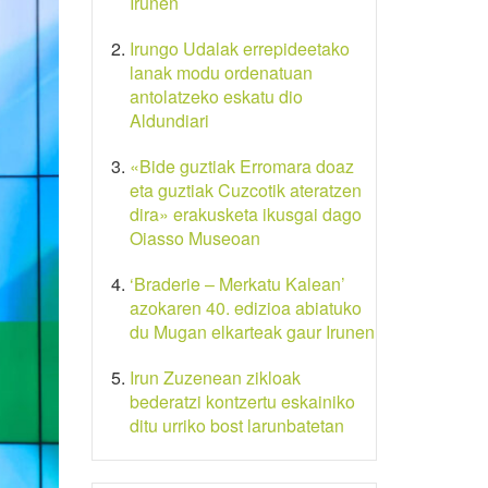
Irunen
Irungo Udalak errepideetako
lanak modu ordenatuan
antolatzeko eskatu dio
Aldundiari
«Bide guztiak Erromara doaz
eta guztiak Cuzcotik ateratzen
dira» erakusketa ikusgai dago
Oiasso Museoan
‘Braderie – Merkatu Kalean’
azokaren 40. edizioa abiatuko
du Mugan elkarteak gaur Irunen
Irun Zuzenean zikloak
bederatzi kontzertu eskainiko
ditu urriko bost larunbatetan