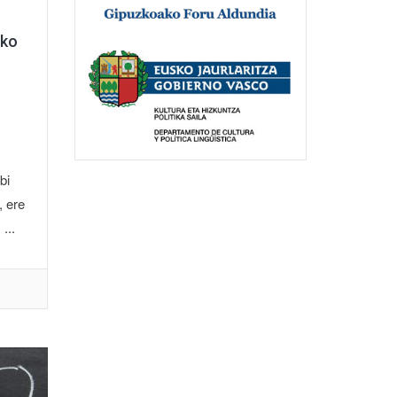
ako
bi
, ere
...