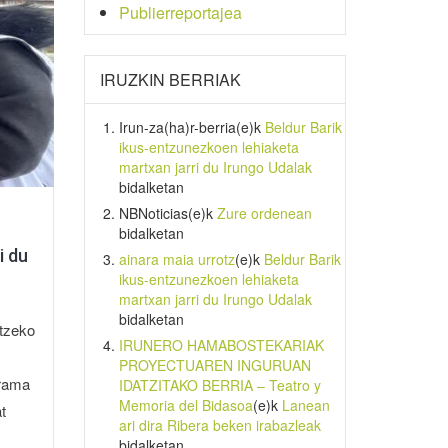
Publierreportajea
IRUZKIN BERRIAK
Irun-za(ha)r-berria
(e)k
Beldur Barik
ikus-entzunezkoen lehiaketa
martxan jarri du Irungo Udalak
bidalketan
NBNoticias
(e)k
Zure ordenean
bidalketan
i du
ainara maia urrotz
(e)k
Beldur Barik
ikus-entzunezkoen lehiaketa
martxan jarri du Irungo Udalak
bidalketan
atzeko
IRUNERO HAMABOSTEKARIAK
PROYECTUAREN INGURUAN
grama
IDATZITAKO BERRIA – Teatro y
Memoria del Bidasoa
(e)k
Lanean
t
ari dira Ribera beken irabazleak
bidalketan