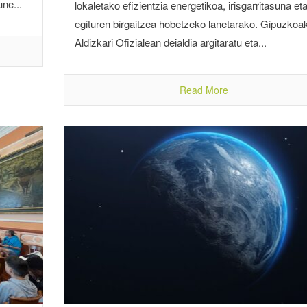
une...
lokaletako efizientzia energetikoa, irisgarritasuna et
egituren birgaitzea hobetzeko lanetarako. Gipuzkoa
Aldizkari Ofizialean deialdia argitaratu eta...
Read More