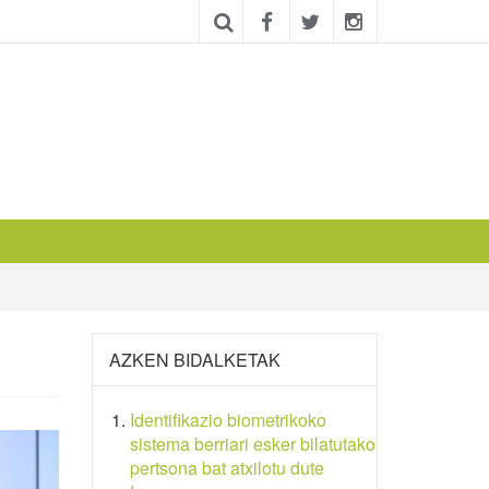
AZKEN BIDALKETAK
Identifikazio biometrikoko
sistema berriari esker bilatutako
pertsona bat atxilotu dute