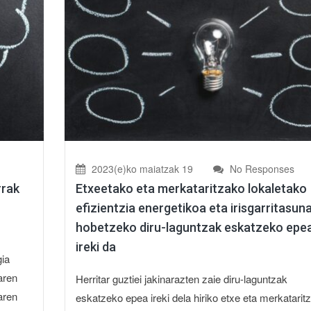
2023(e)ko maiatzak 19
No Responses
rrak
Etxeetako eta merkataritzako lokaletako
efizientzia energetikoa eta irisgarritasun
hobetzeko diru-laguntzak eskatzeko epe
ireki da
ia
aren
Herritar guztiei jakinarazten zaie diru-laguntzak
aren
eskatzeko epea ireki dela hiriko etxe eta merkatarit