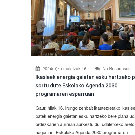
2024(e)ko maiatzak 16
No Responses
Ikasleek energia gaietan esku hartzeko 
sortu dute Eskolako Agenda 2030
programaren esparruan
Gaur, hilak 16, Irungo zenbait ikastetxetako ikaslee
batek energia gaietan esku hartzeko bere plana ud
ordezkarien aurrean aurkeztu du, udaletxeko areto
nagusian, Eskolako Agenda 2030 programaren