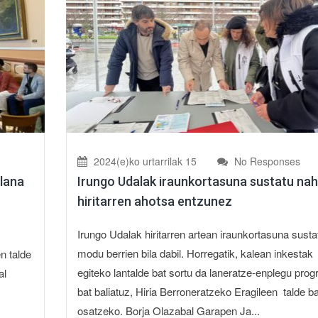
2024(e)ko urtarrilak 15
No Responses
plana
Irungo Udalak iraunkortasuna sustatu nah
hiritarren ahotsa entzunez
Irungo Udalak hiritarren artean iraunkortasuna sust
modu berrien bila dabil. Horregatik, kalean inkestak
n talde
egiteko lantalde bat sortu da laneratze-enplegu pro
al
bat baliatuz, Hiria Berroneratzeko Eragileen talde ba
osatzeko. Borja Olazabal Garapen Ja...