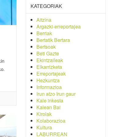
KATEGORIAK
Aitzina
Argazki-erreportajea
Berriak
Bertatik Bertara
Bertsoak
Beti Gazte
Ekintzaileak
kin
Elkarrizketa
ko.
Erreportajeak
Hezkuntza
Informazioa
Irun atzo Irun gaur
Kale inkesta
Kalean Bai
Kirolak
Kolaborazioa
Kultura
LABURREAN