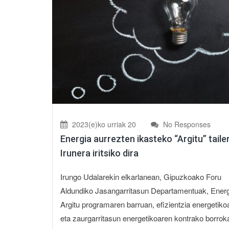
2023(e)ko urriak 20
No Responses
Energia aurrezten ikasteko “Argitu” taile
Irunera iritsiko dira
Irungo Udalarekin elkarlanean, Gipuzkoako Foru
Aldundiko Jasangarritasun Departamentuak, Energ
Argitu programaren barruan, efizientzia energetiko
eta zaurgarritasun energetikoaren kontrako borrok