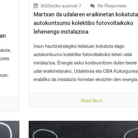
2023(e)ko azaroak 7
No Responses
Martxan da udalaren eraikinetan kokatut
autokontsumo kolektibo fotovoltaikoko
lehenengo instalazioa
xan
Iraun haurtzaindegiko teilatuan kokatuta dago
atuta,
autokontsumo kolektibo fotovoltaikoko lehen udal
tzeta
instalazioa. Energia asko kontsumitzen duten beste 
udal eraikinetarako, Udaletxea eta CBA Kulturgunea
txan.
erabiliko da instalazio horretan ekoizten den energia. 
Read More