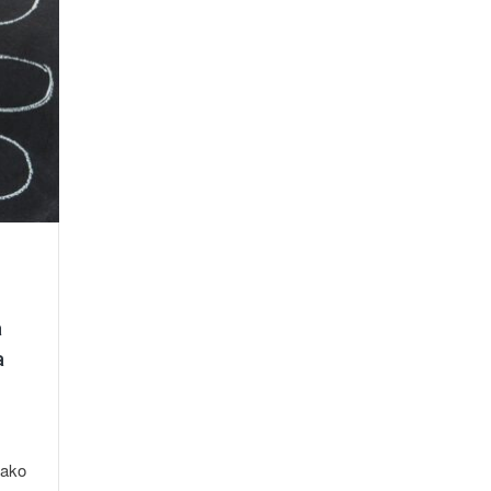
a
a
zako