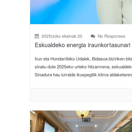
2025(e)ko ekainak 20
No Responses
Eskualdeko energia iraunkortasunari b
Irun eta Hondarribiko Udalek, Bidasoa biziriken b
sinatu dute 2025eko urteko hitzarmena, eskualdeko
Sinadura hau lurralde ikuspegitik klima aldaketaren