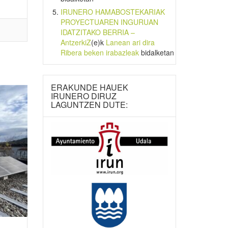
IRUNERO HAMABOSTEKARIAK
PROYECTUAREN INGURUAN
IDATZITAKO BERRIA –
AntzerkiZ
(e)k
Lanean ari dira
Ribera beken irabazleak
bidalketan
ERAKUNDE HAUEK
IRUNERO DIRUZ
LAGUNTZEN DUTE: