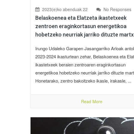
2023(e)ko abenduak 22
No Responses
Belaskoenea eta Elatzeta ikastetxeek
zentroen eraginkortasun energetikoa
hobetzeko neurriak jarriko dituzte mart
Irungo Udaleko Garapen Jasangarriko Arloak antol
2023-2024 ikasturtean zehar, Belaskoenea eta Ela
ikastetxeek beraien zentroaren eraginkortasun
energetikoa hobetzeko neurriak jarriko dituzte mar
Honetarako, zentro bakoitzeko ikasle, irakasle, ...
Read More