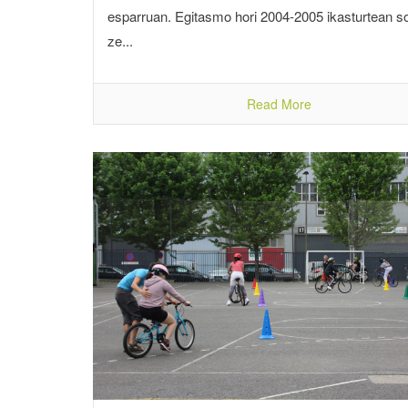
esparruan. Egitasmo hori 2004-2005 ikasturtean so
ze...
Read More