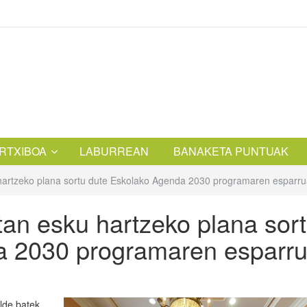
RTXIBOA
LABURREAN
BANAKETA PUNTUAK
 hartzeko plana sortu dute Eskolako Agenda 2030 programaren esparr
tan esku hartzeko plana sor
a 2030 programaren esparr
alde batek