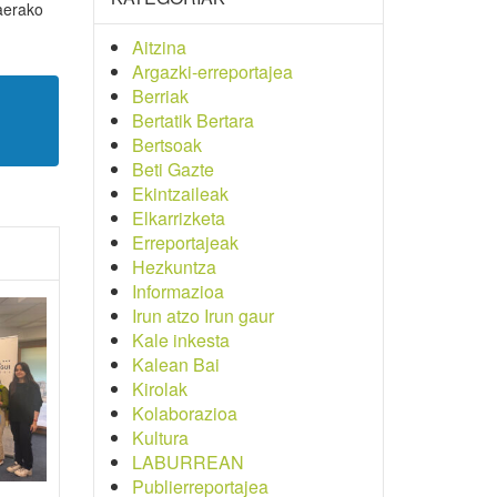
kaerako
Aitzina
Argazki-erreportajea
Berriak
Bertatik Bertara
Bertsoak
Beti Gazte
Ekintzaileak
Elkarrizketa
Erreportajeak
Hezkuntza
Informazioa
Irun atzo Irun gaur
Kale inkesta
Kalean Bai
Kirolak
Kolaborazioa
Kultura
LABURREAN
Publierreportajea