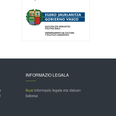
INFORMAZIO LEGALA
o
Ikusi
informazio legala eta datuen
l
babesa