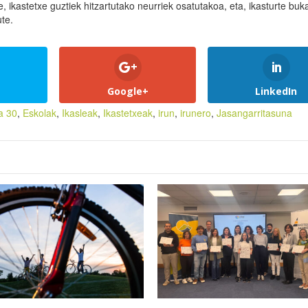
, ikastetxe guztiek hitzartutako neurriek osatutakoa, eta, ikasturte bu
te.
Google+
LinkedIn
a 30
,
Eskolak
,
Ikasleak
,
Ikastetxeak
,
irun
,
irunero
,
Jasangarritasuna