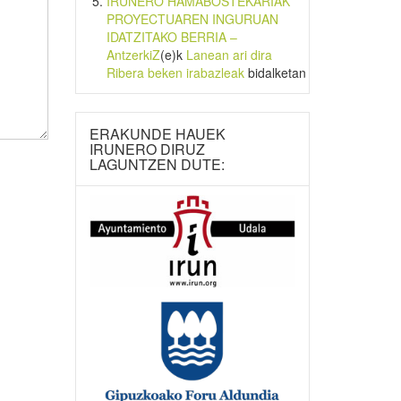
IRUNERO HAMABOSTEKARIAK
PROYECTUAREN INGURUAN
IDATZITAKO BERRIA –
AntzerkiZ
(e)k
Lanean ari dira
Ribera beken irabazleak
bidalketan
ERAKUNDE HAUEK
IRUNERO DIRUZ
LAGUNTZEN DUTE: