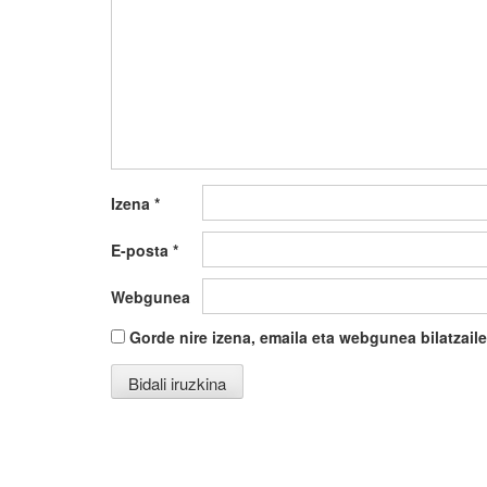
Izena
*
E-posta
*
Webgunea
Gorde nire izena, emaila eta webgunea bilatza