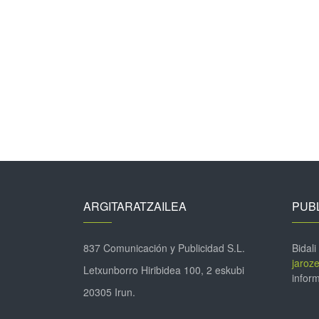
ARGITARATZAILEA
PUBL
837 Comunicación y Publicidad S.L.
Bidali
jaroz
Letxunborro Hiribidea 100, 2 eskubi
inform
20305 Irun.