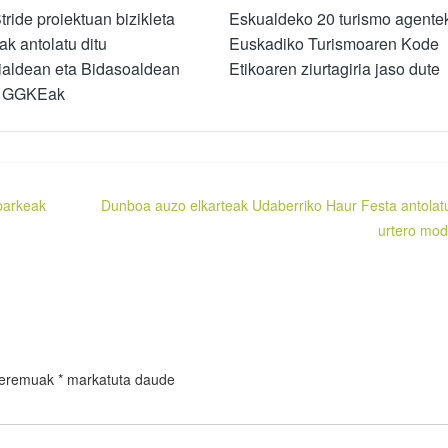
ride proiektuan bizikleta
Eskualdeko 20 turismo agente
eak antolatu ditu
Euskadiko Turismoaren Kode
ialdean eta Bidasoaldean
Etikoaren ziurtagiria jaso dute
a GGKEak
 parkeak
Dunboa auzo elkarteak Udaberriko Haur Festa antolat
urtero mo
 eremuak
*
markatuta daude