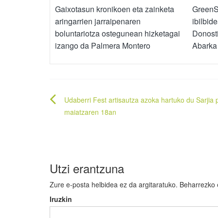
Gaixotasun kronikoen eta zainketa
GreenSt
aringarrien jarraipenaren
ibilbid
boluntariotza ostegunean hizketagai
Donost
izango da Palmera Montero
Abark
Bidalketetan
Udaberri Fest artisautza azoka hartuko du Sarjia
zehar
maiatzaren 18an
nabigatu
Utzi erantzuna
Zure e-posta helbidea ez da argitaratuko.
Beharrezko
Iruzkin