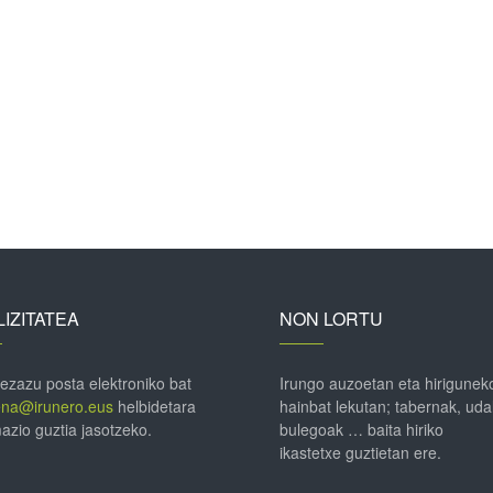
IZITATEA
NON LORTU
 ezazu posta elektroniko bat
Irungo auzoetan eta hirigunek
ena@irunero.eus
helbidetara
hainbat lekutan; tabernak, uda
azio guztia jasotzeko.
bulegoak … baita hiriko
ikastetxe guztietan ere.