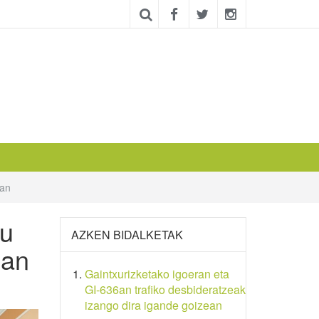
uan
tu
AZKEN BIDALKETAK
uan
Gaintxurizketako igoeran eta
GI-636an trafiko desbideratzeak
izango dira igande goizean