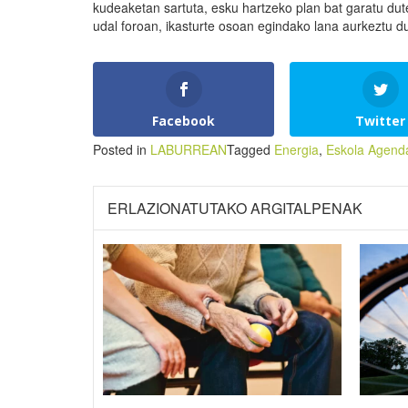
kudeaketan sartuta, esku hartzeko plan bat garatu dute
udal foroan, ikasturte osoan egindako lana aurkeztu du
Facebook
Twitter
Posted in
LABURREAN
Tagged
Energia
,
Eskola Agend
ERLAZIONATUTAKO ARGITALPENAK