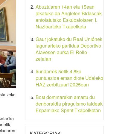
Abuztuaren 14an eta 15ean
jokatuko da Angleten Bidasoak
antolatutako Eskubaloiaren I.
Nazioarteko Txapelketa
Gaur jokatuko du Real Uniónek
lagunarteko partidua Deportivo
Alavésen aurka El Rollo
zelaian
Irundarrek 5etik 4,8ko
puntuazioa eman diote Udaleko
HAZ zerbitzuari 2025ean
statzeko
Bost dominarekin amaitu du
denboraldia piraguismo taldeak
Espainiako Sprint Txapelketan
kotariko
rtetik,
etxearen
KATEGORIAK