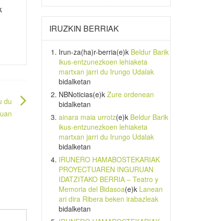
k
IRUZKIN BERRIAK
Irun-za(ha)r-berria
(e)k
Beldur Barik
ikus-entzunezkoen lehiaketa
martxan jarri du Irungo Udalak
bidalketan
NBNoticias
(e)k
Zure ordenean
u du
bidalketan
duan
ainara maia urrotz
(e)k
Beldur Barik
ikus-entzunezkoen lehiaketa
martxan jarri du Irungo Udalak
bidalketan
IRUNERO HAMABOSTEKARIAK
PROYECTUAREN INGURUAN
IDATZITAKO BERRIA – Teatro y
Memoria del Bidasoa
(e)k
Lanean
ari dira Ribera beken irabazleak
bidalketan