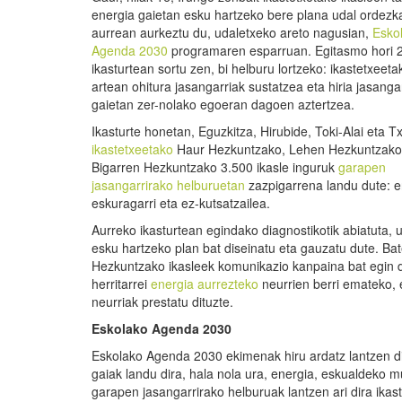
energia gaietan esku hartzeko bere plana udal ordezk
aurrean aurkeztu du, udaletxeko areto nagusian,
Esko
Agenda 2030
programaren esparruan. Egitasmo hori 
ikasturtean sortu zen, bi helburu lortzeko: ikastetxeeta
artean ohitura jasangarriak sustatzea eta hiria jasanga
gaietan zer-nolako egoeran dagoen aztertzea.
Ikasturte honetan, Eguzkitza, Hirubide, Toki-Alai eta T
ikastetxeetako
Haur Hezkuntzako, Lehen Hezkuntzako
Bigarren Hezkuntzako 3.500 ikasle inguruk
garapen
jasangarrirako helburuetan
zazpigarrena landu dute: e
eskuragarri eta ez-kutsatzailea.
Aurreko ikasturtean egindako diagnostikotik abiatuta, 
esku hartzeko plan bat diseinatu eta gauzatu dute. Bat
Hezkuntzako ikasleek komunikazio kanpaina bat egin 
herritarrei
energia aurrezteko
neurrien berri emateko, 
neurriak prestatu dituzte.
Eskolako Agenda 2030
Eskolako Agenda 2030 ekimenak hiru ardatz lantzen ditu
gaiak landu dira, hala nola ura, energia, eskualdeko 
garapen jasangarrirako helburuak lantzen ari dira ika