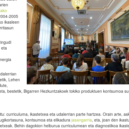
arien
lako
2004-2005
ko ikasleen
rritasun
xingudi
 eta
nergia
udalerrian
etik, Lehen
dute,
eta, bestetik, Bigarren Hezkuntzakoek tokiko produktuen kontsumoa su
: curriculuma, ikastetxea eta udalerrian parte hartzea. Orain arte, as
mugikortasuna, kontsumoa eta elikadura
jasangarria
, eta, joan den ikastu
stetxeak. Behin dagokion helburua curriculumean eta diagnostikoa ikast