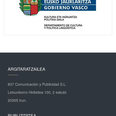
ARGITARATZAILEA
837 Comunicación y Publicidad S.L.
Letxunborro Hiribidea 100, 2 eskubi
20305 Irun.
PUBLIZITATEA