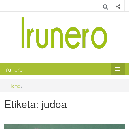
Irunero
Irungo euskarazko aldizkaria
Irunero
Home
/
Etiketa:
judoa