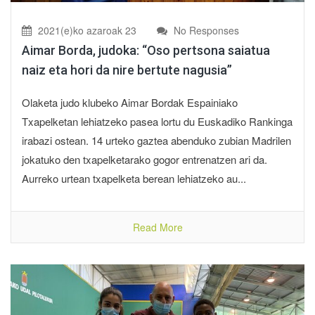
2021(e)ko azaroak 23
No Responses
Aimar Borda, judoka: “Oso pertsona saiatua
naiz eta hori da nire bertute nagusia”
Olaketa judo klubeko Aimar Bordak Espainiako
Txapelketan lehiatzeko pasea lortu du Euskadiko Rankinga
irabazi ostean. 14 urteko gaztea abenduko zubian Madrilen
jokatuko den txapelketarako gogor entrenatzen ari da.
Aurreko urtean txapelketa berean lehiatzeko au...
Read More