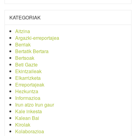
KATEGORIAK
Aitzina
Argazki-erreportajea
Berriak
Bertatik Bertara
Bertsoak
Beti Gazte
Ekintzaileak
Elkarrizketa
Erreportajeak
Hezkuntza
Informazioa
Irun atzo Irun gaur
Kale inkesta
Kalean Bai
Kirolak
Kolaborazioa