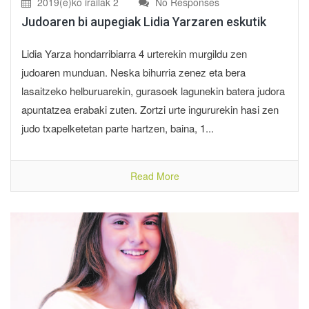
2019(e)ko irailak 2
No Responses
Judoaren bi aupegiak Lidia Yarzaren eskutik
Lidia Yarza hondarribiarra 4 urterekin murgildu zen
judoaren munduan. Neska bihurria zenez eta bera
lasaitzeko helburuarekin, gurasoek lagunekin batera judora
apuntatzea erabaki zuten. Zortzi urte ingururekin hasi zen
judo txapelketetan parte hartzen, baina, 1...
Read More