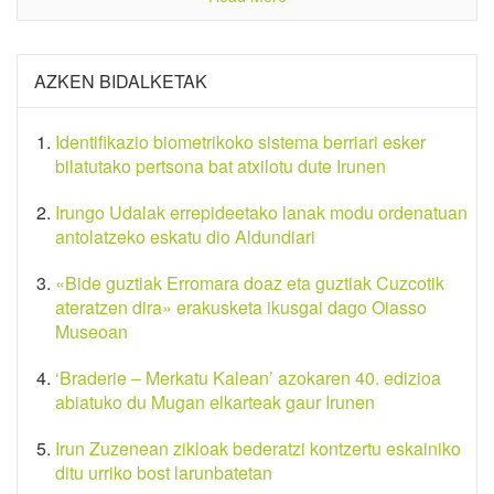
AZKEN BIDALKETAK
Identifikazio biometrikoko sistema berriari esker
bilatutako pertsona bat atxilotu dute Irunen
Irungo Udalak errepideetako lanak modu ordenatuan
antolatzeko eskatu dio Aldundiari
«Bide guztiak Erromara doaz eta guztiak Cuzcotik
ateratzen dira» erakusketa ikusgai dago Oiasso
Museoan
‘Braderie – Merkatu Kalean’ azokaren 40. edizioa
abiatuko du Mugan elkarteak gaur Irunen
Irun Zuzenean zikloak bederatzi kontzertu eskainiko
ditu urriko bost larunbatetan