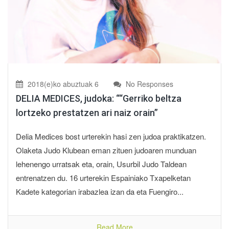
2018(e)ko abuztuak 6
No Responses
DELIA MEDICES, judoka: ““Gerriko beltza
lortzeko prestatzen ari naiz orain”
Delia Medices bost urterekin hasi zen judoa praktikatzen.
Olaketa Judo Klubean eman zituen judoaren munduan
lehenengo urratsak eta, orain, Usurbil Judo Taldean
entrenatzen du. 16 urterekin Espainiako Txapelketan
Kadete kategorian irabazlea izan da eta Fuengiro...
Read More