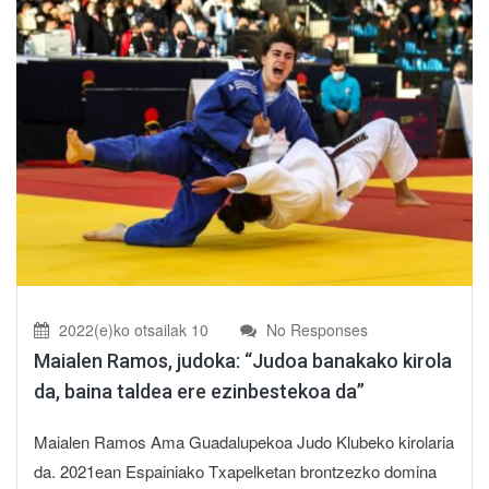
2022(e)ko otsailak 10
No Responses
Maialen Ramos, judoka: “Judoa banakako kirola
da, baina taldea ere ezinbestekoa da”
Maialen Ramos Ama Guadalupekoa Judo Klubeko kirolaria
da. 2021ean Espainiako Txapelketan brontzezko domina