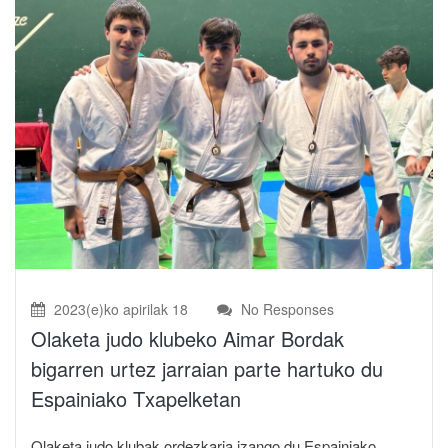
2023(e)ko apirilak 18
No Responses
Olaketa judo klubeko Aimar Bordak
bigarren urtez jarraian parte hartuko du
Espainiako Txapelketan
Olaketa judo klubak ordezkaria izango du Espainiako