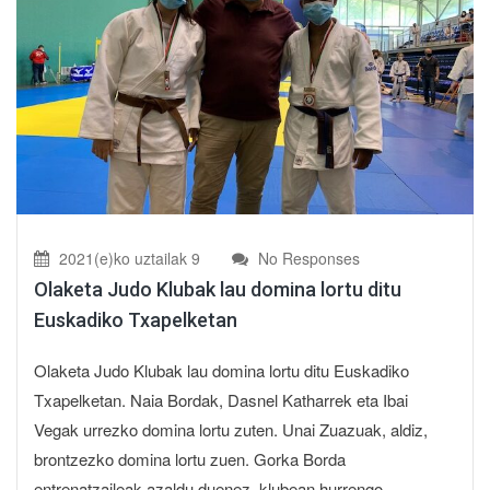
2021(e)ko uztailak 9
No Responses
Olaketa Judo Klubak lau domina lortu ditu
Euskadiko Txapelketan
Olaketa Judo Klubak lau domina lortu ditu Euskadiko
Txapelketan. Naia Bordak, Dasnel Katharrek eta Ibai
Vegak urrezko domina lortu zuten. Unai Zuazuak, aldiz,
brontzezko domina lortu zuen. Gorka Borda
entrenatzaileak azaldu duenez, klubean hurrengo