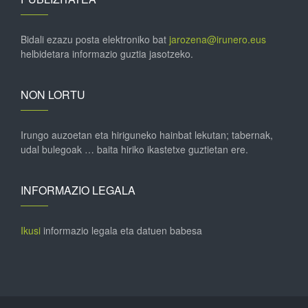
Bidali ezazu posta elektroniko bat
jarozena@irunero.eus
helbidetara informazio guztia jasotzeko.
NON LORTU
Irungo auzoetan eta hiriguneko hainbat lekutan; tabernak,
udal bulegoak … baita hiriko ikastetxe guztietan ere.
INFORMAZIO LEGALA
Ikusi
informazio legala eta datuen babesa