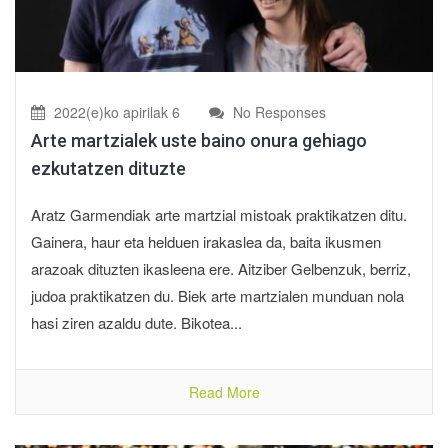
2022(e)ko apirilak 6
No Responses
Arte martzialek uste baino onura gehiago
ezkutatzen dituzte
Aratz Garmendiak arte martzial mistoak praktikatzen ditu.
Gainera, haur eta helduen irakaslea da, baita ikusmen
arazoak dituzten ikasleena ere. Aitziber Gelbenzuk, berriz,
judoa praktikatzen du. Biek arte martzialen munduan nola
hasi ziren azaldu dute. Bikotea...
Read More