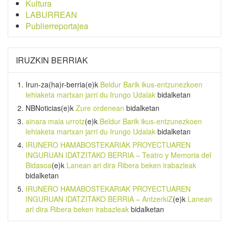
Kultura
LABURREAN
Publierreportajea
IRUZKIN BERRIAK
Irun-za(ha)r-berria
(e)k
Beldur Barik ikus-entzunezkoen
lehiaketa martxan jarri du Irungo Udalak
bidalketan
NBNoticias
(e)k
Zure ordenean
bidalketan
ainara maia urrotz
(e)k
Beldur Barik ikus-entzunezkoen
lehiaketa martxan jarri du Irungo Udalak
bidalketan
IRUNERO HAMABOSTEKARIAK PROYECTUAREN
INGURUAN IDATZITAKO BERRIA – Teatro y Memoria del
Bidasoa
(e)k
Lanean ari dira Ribera beken irabazleak
bidalketan
IRUNERO HAMABOSTEKARIAK PROYECTUAREN
INGURUAN IDATZITAKO BERRIA – AntzerkiZ
(e)k
Lanean
ari dira Ribera beken irabazleak
bidalketan