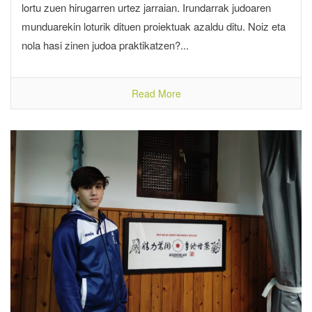
lortu zuen hirugarren urtez jarraian. Irundarrak judoaren
munduarekin loturik dituen proiektuak azaldu ditu. Noiz eta
nola hasi zinen judoa praktikatzen?...
Read More