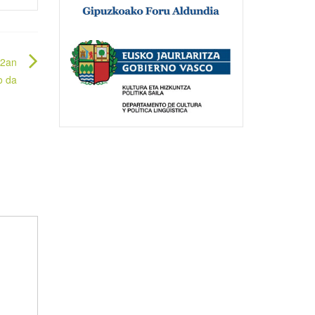
 2an
o da