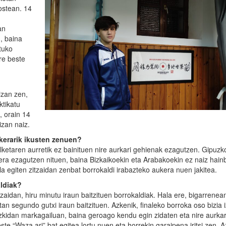
ostean. 14
an
n, baina
tuko
re beste
izan zen,
ktikatu
, orain 14
izan naiz.
kerarik ikusten zenuen?
lketaren aurretik ez bainituen nire aurkari gehienak ezagutzen. Gipuz
era ezagutzen nituen, baina Bizkaikoekin eta Arabakoekin ez naiz hain
ila egiten zitzaidan zenbat borrokaldi irabazteko aukera nuen jakitea.
ldiak?
tzaidan, hiru minutu iraun baitzituen borrokaldiak. Hala ere, bigarrenea
an segundo gutxi iraun baitzituen. Azkenik, finaleko borroka oso bizia 
zkidan markagailuan, baina geroago kendu egin zidaten eta nire aurkar
beste “Waza ari” bat egitea lortu nuen eta horrekin garaipena iritsi zen. 