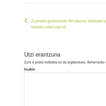
Bidalketetan
Zuzendari gazteentzako film laburren lehiaketan 
zehar
hartzeko azken egunak
nabigatu
Utzi erantzuna
Zure e-posta helbidea ez da argitaratuko.
Beharrezko
Iruzkin