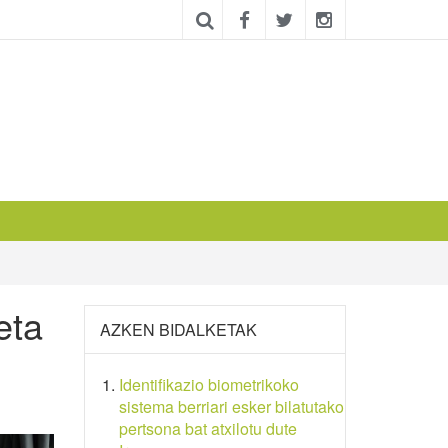
eta
AZKEN BIDALKETAK
Identifikazio biometrikoko
sistema berriari esker bilatutako
pertsona bat atxilotu dute