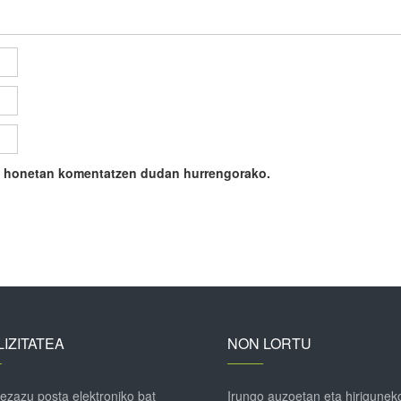
ile honetan komentatzen dudan hurrengorako.
IZITATEA
NON LORTU
 ezazu posta elektroniko bat
Irungo auzoetan eta hirigunek