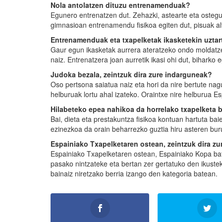
Nola antolatzen dituzu entrenamenduak?
Egunero entrenatzen dut. Zehazki, astearte eta ostegun
gimnasioan entrenamendu fisikoa egiten dut, pisuak alt
Entrenamenduak eta txapelketak ikasketekin uztar
Gaur egun ikasketak aurrera ateratzeko ondo moldatze
naiz. Entrenatzera joan aurretik ikasi ohi dut, biharko
Judoka bezala, zeintzuk dira zure indarguneak?
Oso pertsona saiatua naiz eta hori da nire bertute n
helburuak lortu ahal izateko. Oraintxe nire helburua 
Hilabeteko epea nahikoa da horrelako txapelketa
Bai, dieta eta prestakuntza fisikoa kontuan hartuta ba
ezinezkoa da orain beharrezko guztia hiru asteren bur
Espainiako Txapelketaren ostean, zeintzuk dira z
Espainiako Txapelketaren ostean, Espainiako Kopa batz
pasako nintzateke eta bertan zer gertatuko den ikuste
bainaiz niretzako berria izango den kategoria batean.