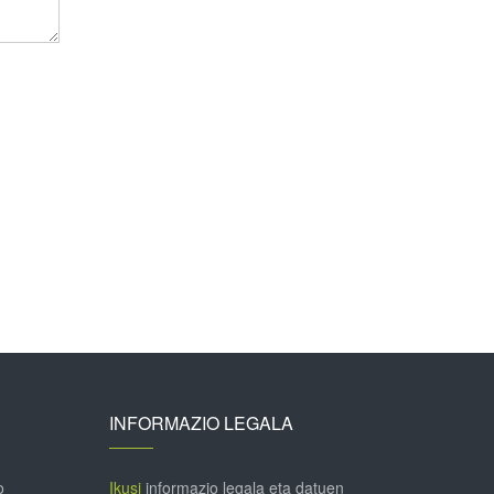
INFORMAZIO LEGALA
o
Ikusi
informazio legala eta datuen