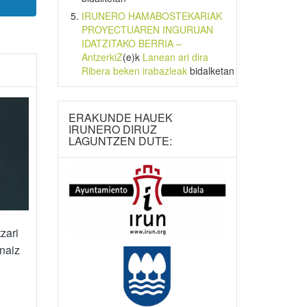
IRUNERO HAMABOSTEKARIAK
PROYECTUAREN INGURUAN
IDATZITAKO BERRIA –
AntzerkiZ
(e)k
Lanean ari dira
Ribera beken irabazleak
bidalketan
ERAKUNDE HAUEK
IRUNERO DIRUZ
LAGUNTZEN DUTE:
zari
 naiz