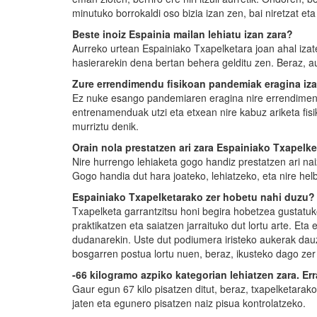
minutuko borrokaldi oso bizia izan zen, bai niretzat eta
Beste inoiz Espainia mailan lehiatu izan zara?
Aurreko urtean Espainiako Txapelketara joan ahal iza
hasierarekin dena bertan behera gelditu zen. Beraz, a
Zure errendimendu fisikoan pandemiak eragina iz
Ez nuke esango pandemiaren eragina nire errendimend
entrenamenduak utzi eta etxean nire kabuz ariketa fisi
murriztu denik.
Orain nola prestatzen ari zara Espainiako Txapelk
Nire hurrengo lehiaketa gogo handiz prestatzen ari naiz
Gogo handia dut hara joateko, lehiatzeko, eta nire helb
Espainiako Txapelketarako zer hobetu nahi duzu?
Txapelketa garrantzitsu honi begira hobetzea gustatu
praktikatzen eta saiatzen jarraituko dut lortu arte. Eta
dudanarekin. Uste dut podiumera iristeko aukerak dau
bosgarren postua lortu nuen, beraz, ikusteko dago zer
-66 kilogramo azpiko kategorian lehiatzen zara. E
Gaur egun 67 kilo pisatzen ditut, beraz, txapelketarako
jaten eta egunero pisatzen naiz pisua kontrolatzeko.