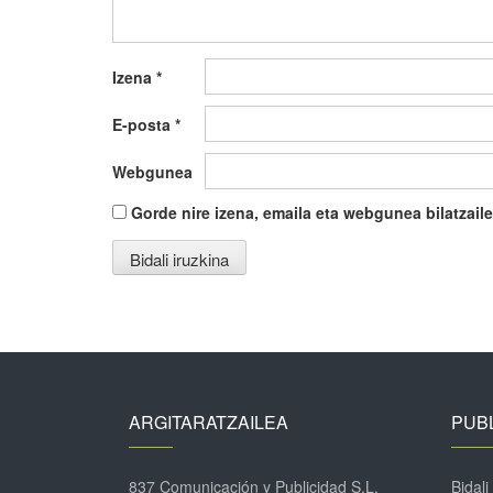
Izena
*
E-posta
*
Webgunea
Gorde nire izena, emaila eta webgunea bilatza
ARGITARATZAILEA
PUBL
837 Comunicación y Publicidad S.L.
Bidali