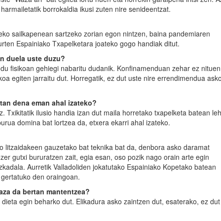
 harmailetatik borrokaldia ikusi zuten nire senideentzat.
teko sailkapenean sartzeko zorian egon nintzen, baina pandemiaren
urten Espainiako Txapelketara joateko gogo handiak ditut.
an duela uste duzu?
u fisikoan gehiegi nabaritu dudanik. Konfinamenduan zehar ez nituen
koa egiten jarraitu dut. Horregatik, ez dut uste nire errendimendua ask
etan dena eman ahal izateko?
. Txikitatik ilusio handia izan dut maila horretako txapelketa batean le
urua domina bat lortzea da, etxera ekarri ahal izateko.
ko litzaidakeen gauzetako bat teknika bat da, denbora asko daramat
 ezer gutxi bururatzen zait, egia esan, oso pozik nago orain arte egin
zkadala. Aurretik Valladoliden jokatutako Espainiako Kopetako batean
 gertatuko den oraingoan.
rraza da bertan mantentzea?
 dieta egin beharko dut. Elikadura asko zaintzen dut, esaterako, ez dut 