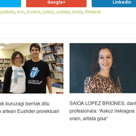
Google+
LinkedIn
apelketa
,
irun
,
irunero
,
judoa
,
Judoka
,
kirola
,
Kirolaria
SAIOA LOPEZ BRIONES, dant
k buruzagi berriak ditu
profesionala: “Askoz irekiagoa
 artean Euslider proiektuari
orain, artista gisa”