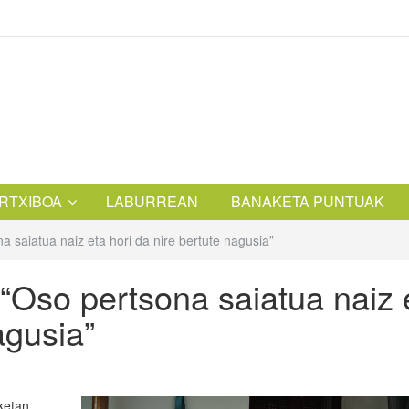
RTXIBOA
LABURREAN
BANAKETA PUNTUAK
a saiatua naiz eta hori da nire bertute nagusia”
“Oso pertsona saiatua naiz 
agusia”
ketan