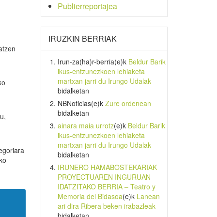
Publierreportajea
IRUZKIN BERRIAK
atzen
Irun-za(ha)r-berria
(e)k
Beldur Barik
ikus-entzunezkoen lehiaketa
martxan jarri du Irungo Udalak
ko
bidalketan
NBNoticias
(e)k
Zure ordenean
bidalketan
u,
ainara maia urrotz
(e)k
Beldur Barik
ikus-entzunezkoen lehiaketa
martxan jarri du Irungo Udalak
egoriara
bidalketan
rko
IRUNERO HAMABOSTEKARIAK
PROYECTUAREN INGURUAN
IDATZITAKO BERRIA – Teatro y
Memoria del Bidasoa
(e)k
Lanean
ari dira Ribera beken irabazleak
bidalketan