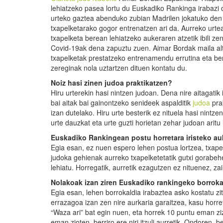
lehiatzeko pasea lortu du Euskadiko Rankinga irabazi 
urteko gaztea abenduko zubian Madrilen jokatuko den
txapelketarako gogor entrenatzen ari da. Aurreko urte
txapelketa berean lehiatzeko aukeraren atzetik ibili ze
Covid-19ak dena zapuztu zuen. Aimar Bordak maila al
txapelketak prestatzeko entrenamendu errutina eta be
zereginak nola uztartzen dituen kontatu du.
Noiz hasi zinen judoa praktikatzen?
Hiru urterekin hasi nintzen judoan. Dena nire aitagatik 
bai aitak bai gainontzeko senideek aspalditik
judoa
pra
izan dutelako. Hiru urte besterik ez nituela hasi nintzen
urte dauzkat eta urte guzti horietan zehar judoan aritu 
Euskadiko Rankingean postu horretara iristeko au
Egia esan, ez nuen espero lehen postua lortzea, txape
judoka gehienak aurreko txapelketetatik gutxi gorabeh
lehiatu. Horregatik, aurretik ezagutzen ez nituenez, za
Nolakoak izan ziren Euskadiko rankingeko borroka
Egia esan, lehen borrokaldia irabaztea asko kostatu zi
errazagoa izan zen nire aurkaria garaitzea, kasu horret
“Waza ari” bat egin nuen, eta horrek 10 puntu eman zi
eman zioten, berriro ere niri itzuli aurretik. Ondoren, 