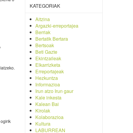
KATEGORIAK
Aitzina
Argazki-erreportajea
Berriak
Bertatik Bertara
Bertsoak
o
Beti Gazte
Ekintzaileak
Elkarrizketa
hiatzeko.
Erreportajeak
Hezkuntza
Informazioa
Irun atzo Irun gaur
Kale inkesta
Kalean Bai
Kirolak
Kolaborazioa
ogirik
Kultura
LABURREAN