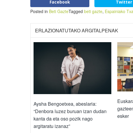
Facebook
Twitter
Posted in
Beti Gazte
Tagged
beti gazte
,
Espainiako Tx
ERLAZIONATUTAKO ARGITALPENAK
Euskara
Aysha Bengoetxea, abeslaria:
gazteen
“Denbora luzez buruan izan dudan
esker
kanta da eta oso pozik nago
argitaratu izanaz”