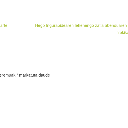
parte
Hego Ingurabidearen lehenengo zatia abenduaren
irekik
 eremuak
*
markatuta daude