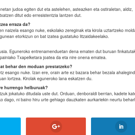
etan judoa egiten dut eta astelehen, asteazken eta ostiraletan, aldiz,
xatzen ditut edo erresistentzia lantzen dut.
tzea erraza da?
n naizela esango nuke, eskolako zereginak eta kirola uztartzeko mold
 egunean etorkizun on bat izatea gustatuko litzaidakeelako.
agusia. Eguneroko entrenamenduetan dena ematen dut buruan finkatuta
Espainiako Txapelketara joatea da eta nire onena ematea.
 bat behar den moduan prestatzeko?
ietz esango nuke. Izan ere, orain arte ez bazara behar bezala ahalegind
uan lortzea. Kirolak eguneroko lana eskatzen du.
ure hurrengo helburuak?
uk jokatuko ditudala uste dut. Orduan, denboraldi berrian, kadete kat
ko dago, ni baino hiru urte gehiago dauzkaten aurkariekin neurtu beha