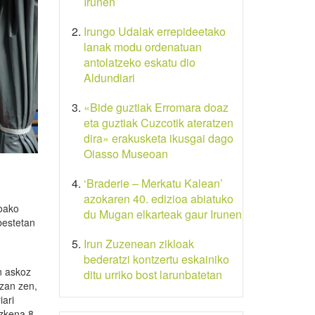
Irunen
Irungo Udalak errepideetako
lanak modu ordenatuan
antolatzeko eskatu dio
Aldundiari
«Bide guztiak Erromara doaz
eta guztiak Cuzcotik ateratzen
dira» erakusketa ikusgai dago
Oiasso Museoan
‘Braderie – Merkatu Kalean’
azokaren 40. edizioa abiatuko
koako
du Mugan elkarteak gaur Irunen
bestetan
Irun Zuzenean zikloak
bederatzi kontzertu eskainiko
n askoz
ditu urriko bost larunbatetan
izan zen,
iari
Azkena 8