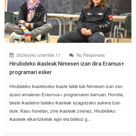
2024(e)ko urtarrilak 11
No Responses
Hirubideko ikasleak Nimesen izan dira Eramus+
programari esker
Hirubideko ikastetxeko ikasle talde bat Nimesen izan zen
azaro amaieran Erasmus+ programaren barruan. Horrela,
beste ikastetxe bateko ikasleak ezagutzeko aukera izan
dute. Kasu honetan, zine ikasleak zirenez, Hirubideko
ikasleek elkarrizketak egin eta bideoz g...