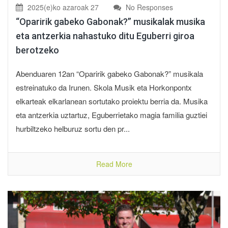
2025(e)ko azaroak 27
No Responses
“Oparirik gabeko Gabonak?” musikalak musika
eta antzerkia nahastuko ditu Eguberri giroa
berotzeko
Abenduaren 12an “Oparirik gabeko Gabonak?” musikala
estreinatuko da Irunen. Skola Musik eta Horkonpontx
elkarteak elkarlanean sortutako proiektu berria da. Musika
eta antzerkia uztartuz, Eguberrietako magia familia guztiei
hurbiltzeko helburuz sortu den pr...
Read More