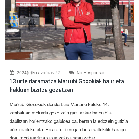
2024(e)ko azaroak 27
No Responses
13 urte daramatza Marrubi Goxokiak haur eta
helduen bizitza gozatzen
Marrubi Goxokiak denda Luis Mariano kaleko 14.
zenbakian mokadu gozo zein gazi azkar baten bila
dabiltzan horientzako galbidea da, bertan ia edozein gutizia
erosi daiteke eta. Hala ere, bere jarduera saltokitik harago
doa, merkataritza sustatzeko urtean zehar ...