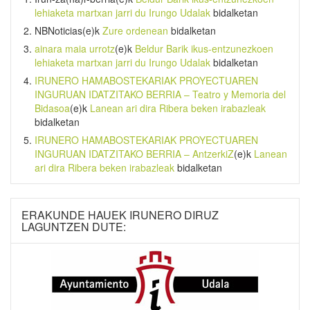
lehiaketa martxan jarri du Irungo Udalak
bidalketan
NBNoticias
(e)k
Zure ordenean
bidalketan
ainara maia urrotz
(e)k
Beldur Barik ikus-entzunezkoen
lehiaketa martxan jarri du Irungo Udalak
bidalketan
IRUNERO HAMABOSTEKARIAK PROYECTUAREN
INGURUAN IDATZITAKO BERRIA – Teatro y Memoria del
Bidasoa
(e)k
Lanean ari dira Ribera beken irabazleak
bidalketan
IRUNERO HAMABOSTEKARIAK PROYECTUAREN
INGURUAN IDATZITAKO BERRIA – AntzerkiZ
(e)k
Lanean
ari dira Ribera beken irabazleak
bidalketan
ERAKUNDE HAUEK IRUNERO DIRUZ
LAGUNTZEN DUTE: