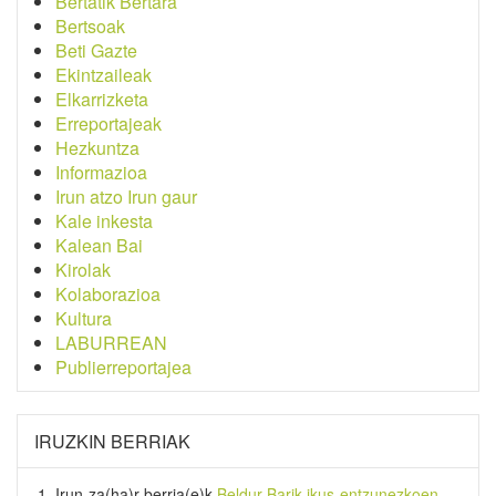
Bertatik Bertara
Bertsoak
Beti Gazte
Ekintzaileak
Elkarrizketa
Erreportajeak
Hezkuntza
Informazioa
Irun atzo Irun gaur
Kale inkesta
Kalean Bai
Kirolak
Kolaborazioa
Kultura
LABURREAN
Publierreportajea
IRUZKIN BERRIAK
Irun-za(ha)r-berria
(e)k
Beldur Barik ikus-entzunezkoen