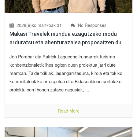
2026(e)ko martxoak 31
No Responses
Makasi Travelek mundua ezagutzeko modu
arduratsu eta abenturazalea proposatzen du
Jon Pombar eta Patrick Laqueche irundarrek turismo
konbentzionaletik ihes egiten duen proiektua jarri dute
martxan. Talde txikiak, jasangarritasuna, kirola eta tokiko
komunitateekiko errespetua dira Bidasoaldean sortutako
proiektu berri honen zutabe nagusiak, ...
Read More