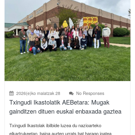
2026(e)ko maiatzak 28
No Responses
Txingudi Ikastolatik AEBetara: Mugak
gainditzen dituen euskal enbaxada gaztea
Txingudi Ikastolak ibilbide luzea du nazioarteko
elkartrukeetan, baina aurten urrats bat harago joatea