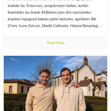
erabaki du. Erasmus+ programaren baitan, aurten
ikastolako lau ikasle AEBetara joan dira nazioarteko
ikasleen topagune batean parte hartzeko, apirilaren 9tik
21era. Irune Gómez, Maddi Celihueta, Haizea Berastegi...
Read More