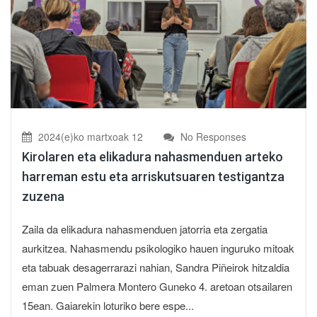
2024(e)ko martxoak 12
No Responses
Kirolaren eta elikadura nahasmenduen arteko
harreman estu eta arriskutsuaren testigantza
zuzena
Zaila da elikadura nahasmenduen jatorria eta zergatia
aurkitzea. Nahasmendu psikologiko hauen inguruko mitoak
eta tabuak desagerrarazi nahian, Sandra Piñeirok hitzaldia
eman zuen Palmera Montero Guneko 4. aretoan otsailaren
15ean. Gaiarekin loturiko bere espe...