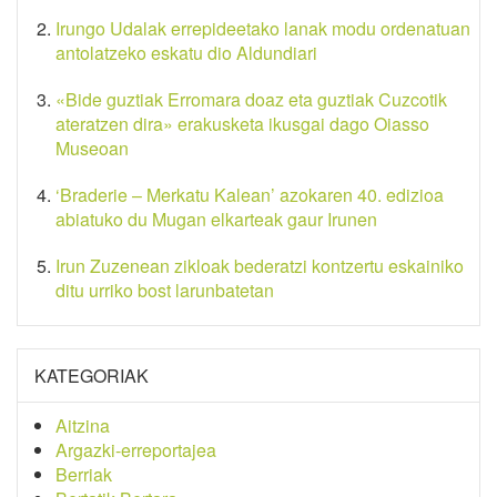
Irungo Udalak errepideetako lanak modu ordenatuan
antolatzeko eskatu dio Aldundiari
«Bide guztiak Erromara doaz eta guztiak Cuzcotik
ateratzen dira» erakusketa ikusgai dago Oiasso
Museoan
‘Braderie – Merkatu Kalean’ azokaren 40. edizioa
abiatuko du Mugan elkarteak gaur Irunen
Irun Zuzenean zikloak bederatzi kontzertu eskainiko
ditu urriko bost larunbatetan
KATEGORIAK
Aitzina
Argazki-erreportajea
Berriak