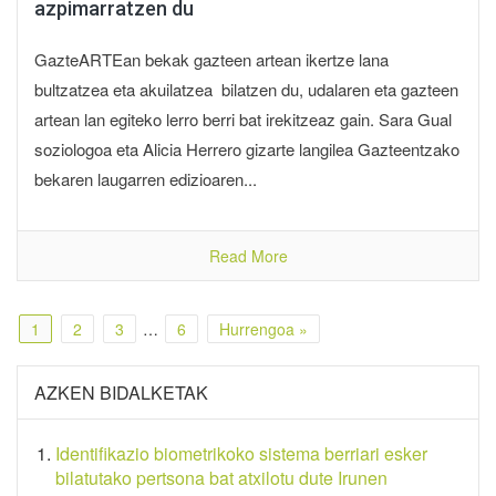
azpimarratzen du
GazteARTEan bekak gazteen artean ikertze lana
bultzatzea eta akuilatzea bilatzen du, udalaren eta gazteen
artean lan egiteko lerro berri bat irekitzeaz gain. Sara Gual
soziologoa eta Alicia Herrero gizarte langilea Gazteentzako
bekaren laugarren edizioaren...
Read More
1
2
3
…
6
Hurrengoa »
AZKEN BIDALKETAK
Identifikazio biometrikoko sistema berriari esker
bilatutako pertsona bat atxilotu dute Irunen