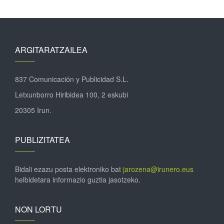
ARGITARATZAILEA
837 Comunicación y Publicidad S.L.
Letxunborro Hiribidea 100, 2 eskubi
20305 Irun.
PUBLIZITATEA
Bidali ezazu posta elektroniko bat
jarozena@irunero.eus
helbidetara informazio guztia jasotzeko.
NON LORTU