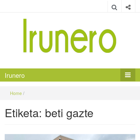
Irunero
Irungo euskarazko aldizkaria
Irunero
Home
/
Etiketa:
beti gazte