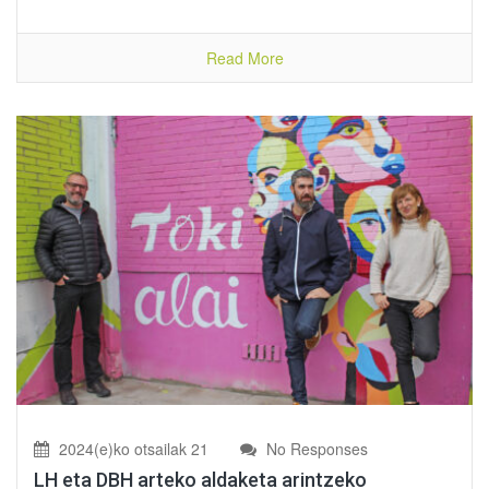
Read More
2024(e)ko otsailak 21
No Responses
LH eta DBH arteko aldaketa arintzeko