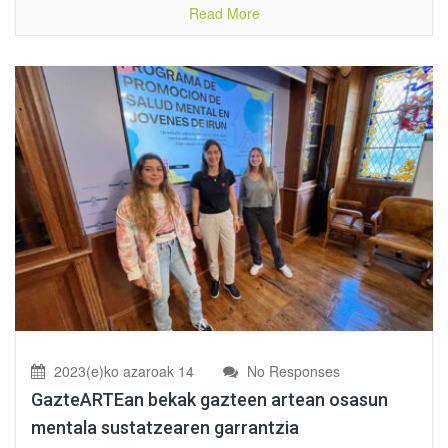
Read More
2023(e)ko azaroak 14
No Responses
GazteARTEan bekak gazteen artean osasun
mentala sustatzearen garrantzia