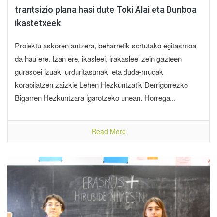
trantsizio plana hasi dute Toki Alai eta Dunboa
ikastetxeek
Proiektu askoren antzera, beharretik sortutako egitasmoa
da hau ere. Izan ere, ikasleei, irakasleei zein gazteen
gurasoei izuak, urduritasunak eta duda-mudak
korapilatzen zaizkie Lehen Hezkuntzatik Derrigorrezko
Bigarren Hezkuntzara igarotzeko unean. Horrega...
Read More