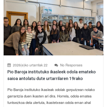
2026(e)ko urtarrilak 22
No Responses
Pio Baroja institutuko ikasleek odola emateko
saioa antolatu dute urtarrilaren 19rako
Pio Baroja institutuko ikasleak odolak gorputzean nolako
garrantzia duen ikasten ari dira. Horrela, odola ematea
funtsezkoa dela ulertuta, ikastetxean odola eman ahal