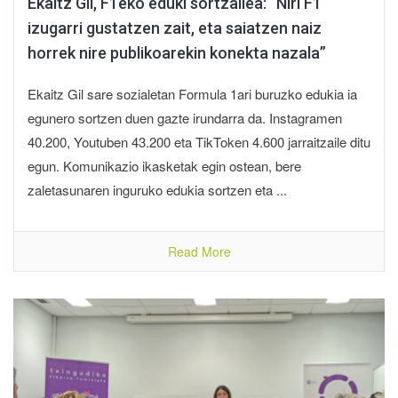
Ekaitz Gil, F1eko eduki sortzailea: “Niri F1
izugarri gustatzen zait, eta saiatzen naiz
horrek nire publikoarekin konekta nazala”
Ekaitz Gil sare sozialetan Formula 1ari buruzko edukia ia
egunero sortzen duen gazte irundarra da. Instagramen
40.200, Youtuben 43.200 eta TikToken 4.600 jarraitzaile ditu
egun. Komunikazio ikasketak egin ostean, bere
zaletasunaren inguruko edukia sortzen eta ...
Read More