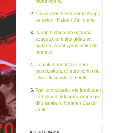
bidea eginez
Euskararen birika berria Irungo
kaleetan: ‘Kalean Bai’ plana
Irungo historia eta ondarea
ezagutzeko bisita gidatuen
egitarau zabala prestatuko da
udarako
Udalak inbertitutako euro
bakoitzeko 2,13 euro sortu ditu
Dies Oiassonis jaialdiak
Trafiko mozketak eta Irunbusen
zerbitzuan aldaketak eragingo
ditu asteburu honetan Euskal
Jirak
KATEGORIAK