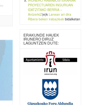
IRUNERO HAMABOSTEKARIAK
...
PROYECTUAREN INGURUAN
IDATZITAKO BERRIA –
AntzerkiZ
(e)k
Lanean ari dira
Ribera beken irabazleak
bidalketan
ERAKUNDE HAUEK
IRUNERO DIRUZ
LAGUNTZEN DUTE: