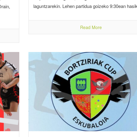
laguntzarekin. Lehen partidua goizeko 9:30ean hasik
rain,
Read More