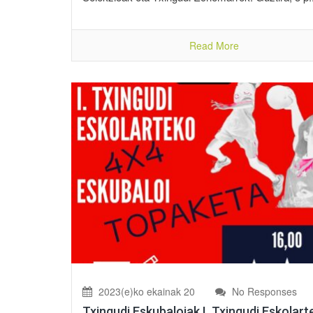
Read More
2023(e)ko ekainak 20
No Responses
Txingudi Eskubaloiak I. Txingudi Eskolart