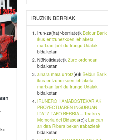
IRUZKIN BERRIAK
Irun-za(ha)r-berria
(e)k
Beldur Barik
ikus-entzunezkoen lehiaketa
martxan jarri du Irungo Udalak
bidalketan
NBNoticias
(e)k
Zure ordenean
bidalketan
ainara maia urrotz
(e)k
Beldur Barik
ikus-entzunezkoen lehiaketa
martxan jarri du Irungo Udalak
bidalketan
tean
IRUNERO HAMABOSTEKARIAK
PROYECTUAREN INGURUAN
”
IDATZITAKO BERRIA – Teatro y
Memoria del Bidasoa
(e)k
Lanean
ari dira Ribera beken irabazleak
ako
bidalketan