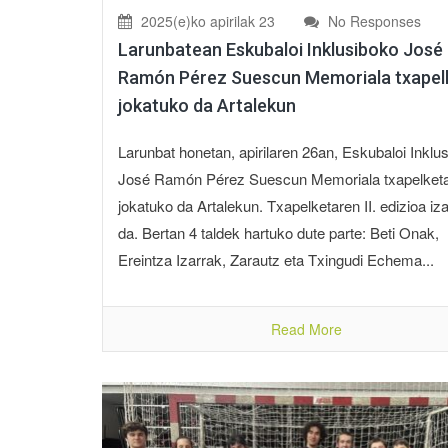
2025(e)ko apirilak 23
No Responses
Larunbatean Eskubaloi Inklusiboko José
Ramón Pérez Suescun Memoriala txapel
jokatuko da Artalekun
Larunbat honetan, apirilaren 26an, Eskubaloi Inklu
José Ramón Pérez Suescun Memoriala txapelket
jokatuko da Artalekun. Txapelketaren II. edizioa iz
da. Bertan 4 taldek hartuko dute parte: Beti Onak,
Ereintza Izarrak, Zarautz eta Txingudi Echema...
Read More