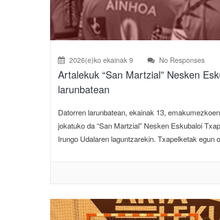
2026(e)ko ekainak 9
No Responses
Artalekuk “San Martzial” Nesken Esku
larunbatean
Datorren larunbatean, ekainak 13, emakumezkoen ki
jokatuko da “San Martzial” Nesken Eskubaloi Txape
Irungo Udalaren laguntzarekin. Txapelketak egun oso