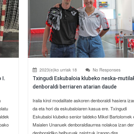
2023(e)ko urriak 18
No Responses
 I.
Txingudi Eskubaloia klubeko neska-mutila
denboraldi berriaren atarian daude
n
Iraila kirol modalitate askoren denboraldi hasiera iza
olatu
da eta hori da eskubaloiaren kasua ere. Txingudi
aldek
Eskubaloi klubeko senior taldeko Mikel Bartolomek 
koako
Maialen Unanuek denboraldiaurrea nolakoa izan den
.
denboraldiko helburuak zeintzuk izango dire...