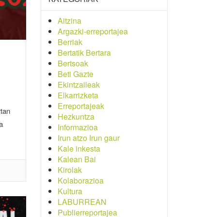
Aitzina
Argazki-erreportajea
Berriak
Bertatik Bertara
Bertsoak
Beti Gazte
Ekintzaileak
Elkarrizketa
Erreportajeak
rtan
Hezkuntza
a
Informazioa
Irun atzo Irun gaur
Kale inkesta
Kalean Bai
Kirolak
Kolaborazioa
Kultura
LABURREAN
Publierreportajea