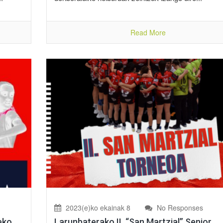
Read More
2023(e)ko ekainak 8
No Responses
eko
Larunbaterako II. “San Martzial” Senior