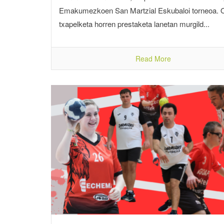
Emakumezkoen San Martzial Eskubaloi torneoa. O
txapelketa horren prestaketa lanetan murgild...
Read More