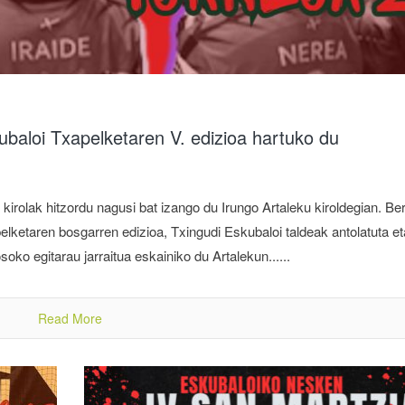
baloi Txapelketaren V. edizioa hartuko du
rolak hitzordu nagusi bat izango du Irungo Artaleku kiroldegian. Be
lketaren bosgarren edizioa, Txingudi Eskubaloi taldeak antolatuta et
ko egitarau jarraitua eskainiko du Artalekun......
Read More