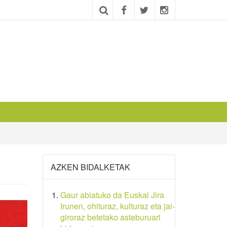
AZKEN BIDALKETAK
Gaur abiatuko da Euskal Jira
Irunen, ohituraz, kulturaz eta jai-
giroraz betetako asteburuari