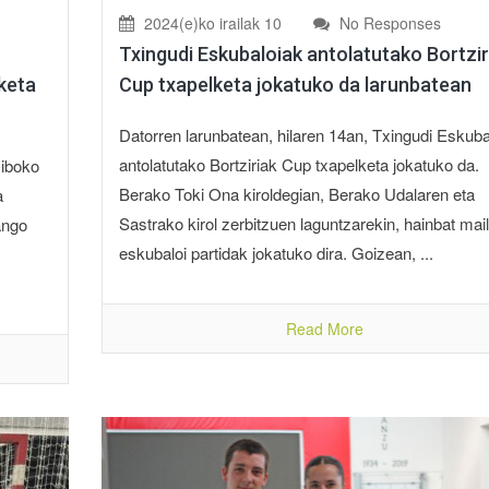
2024(e)ko irailak 10
No Responses
Txingudi Eskubaloiak antolatutako Bortzir
keta
Cup txapelketa jokatuko da larunbatean
Datorren larunbatean, hilaren 14an, Txingudi Eskuba
antolatutako Bortziriak Cup txapelketa jokatuko da.
siboko
Berako Toki Ona kiroldegian, Berako Udalaren eta
a
Sastrako kirol zerbitzuen laguntzarekin, hainbat mai
ango
eskubaloi partidak jokatuko dira. Goizean, ...
Read More