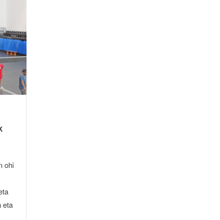
k
n ohi
eta
 eta