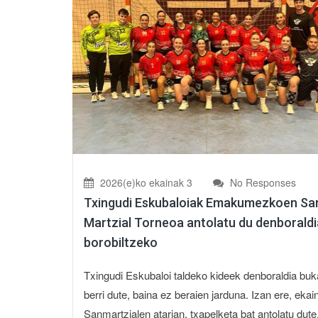
2026(e)ko ekainak 3
No Responses
Txingudi Eskubaloiak Emakumezkoen Sa
Martzial Torneoa antolatu du denboraldi
borobiltzeko
Txingudi Eskubaloi taldeko kideek denboraldia buk
berri dute, baina ez beraien jarduna. Izan ere, ekai
Sanmartzialen atarian, txapelketa bat antolatu dute