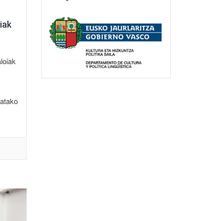
iak
loiak
latako