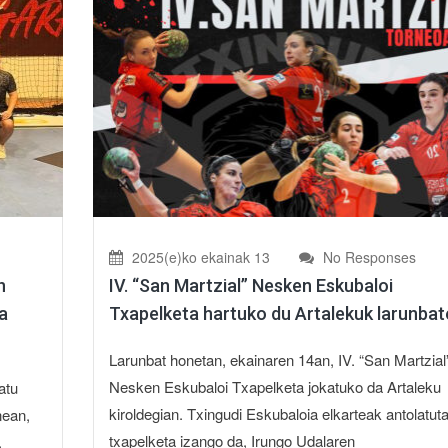
2025(e)ko ekainak 13
No Responses
n
IV. “San Martzial” Nesken Eskubaloi
a
Txapelketa hartuko du Artalekuk larunba
Larunbat honetan, ekainaren 14an, IV. “San Martzial
Nesken Eskubaloi Txapelketa jokatuko da Artaleku
atu
kiroldegian. Txingudi Eskubaloia elkarteak antolatut
nean,
txapelketa izango da, Irungo Udalaren
,