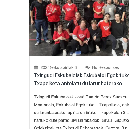
2024(e)ko apirilak 3
No Responses
Txingudi Eskubaloiak Eskubaloi Egokituko
Txapelketa antolatu du larunbaterako
Txingudi Eskubaloiak José Ramón Pérez Suescu
Memoriala, Eskubaloi Egokituko I. Txapelketa, ant
du larunbaterako, apirilaren 6rako. Txapelketan 3 t
hartuko dute parte: BM Barakaldok, GKEF Gipuz
Selekzioak eta Txingudi Echemarrek. Guztira, 3 p..