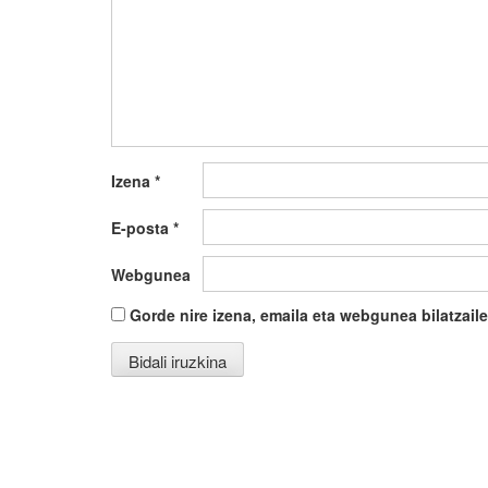
Izena
*
E-posta
*
Webgunea
Gorde nire izena, emaila eta webgunea bilatza