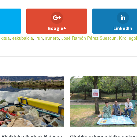
Google+
LinkedIn
kitua
,
eskubaloia
,
irun
,
irunero
,
José Ramón Pérez Suescun
,
Kirol ego
 Birziklatu elkarteak Bidasoa
Girabira ekimena hiriko parkee