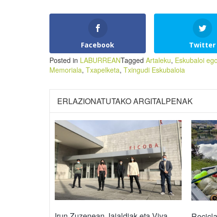
Facebook
Twitter
Posted in
LABURREAN
Tagged
Artaleku
,
Eskubaloi ego
Memoriala
,
Txapelketa
,
Txingudi Eskubaloia
ERLAZIONATUTAKO ARGITALPENAK
Irun Zuzenean Jaialdiak eta Viva
Recicla