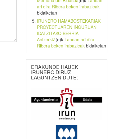
Memoria del Bidasoa
(e)k
Lanean
ari dira Ribera beken irabazleak
bidalketan
IRUNERO HAMABOSTEKARIAK
PROYECTUAREN INGURUAN
IDATZITAKO BERRIA –
AntzerkiZ
(e)k
Lanean ari dira
Ribera beken irabazleak
bidalketan
ERAKUNDE HAUEK
IRUNERO DIRUZ
LAGUNTZEN DUTE: