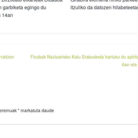
n garbiketa egingo du
itzuliko da datozen hilabeteeta
n 14an
rraitzen
Ficobak Nazioarteko Katu Erakusketa hartuko du apiril
6an eta
 eremuak
*
markatuta daude