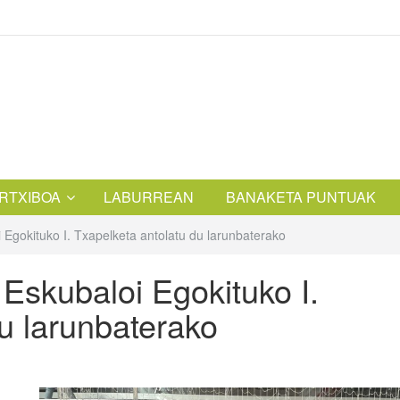
RTXIBOA
LABURREAN
BANAKETA PUNTUAK
 Egokituko I. Txapelketa antolatu du larunbaterako
Eskubaloi Egokituko I.
u larunbaterako