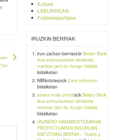
Kultura
n
LABURREAN
Publierreportajea
IRUZKIN BERRIAK
Irun-za(ha)r-berria
(e)k
Beldur Barik
aren
ikus-entzunezkoen lehiaketa
 7an
martxan jarri du Irungo Udalak
bidalketan
NBNoticias
(e)k
Zure ordenean
bidalketan
ainara maia urrotz
(e)k
Beldur Barik
ikus-entzunezkoen lehiaketa
martxan jarri du Irungo Udalak
bidalketan
IRUNERO HAMABOSTEKARIAK
PROYECTUAREN INGURUAN
IDATZITAKO BERRIA – Teatro y