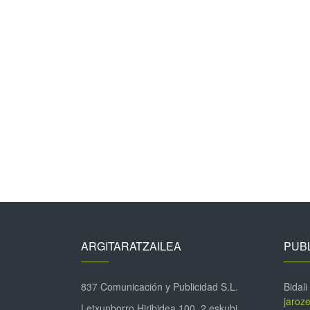
ARGITARATZAILEA
PUBL
837 Comunicación y Publicidad S.L.
Bidali
jaroz
Letxunborro Hiribidea 100, 2 eskubi