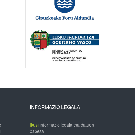
INFORMAZIO LEGALA
o
Ikusi
informazio legala eta datuen
l
babesa