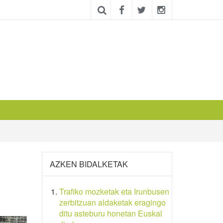
AZKEN BIDALKETAK
Trafiko mozketak eta Irunbusen
zerbitzuan aldaketak eragingo
ditu asteburu honetan Euskal