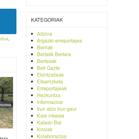
KATEGORIAK
Aitzina
kitua
,
Argazki-erreportajea
Berriak
Bertatik Bertara
Bertsoak
Beti Gazte
Ekintzaileak
Elkarrizketa
Erreportajeak
Hezkuntza
Informazioa
Irun atzo Irun gaur
Kale inkesta
Kalean Bai
Kirolak
Kolaborazioa
tara