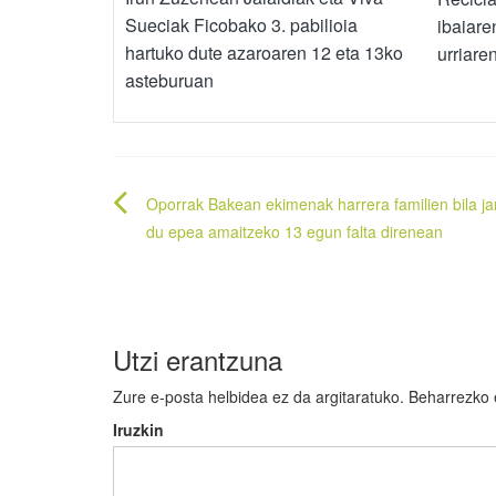
Sueciak Ficobako 3. pabilioia
ibaiare
hartuko dute azaroaren 12 eta 13ko
urriare
asteburuan
Bidalketetan
Oporrak Bakean ekimenak harrera familien bila ja
zehar
du epea amaitzeko 13 egun falta direnean
nabigatu
Utzi erantzuna
Zure e-posta helbidea ez da argitaratuko.
Beharrezko
Iruzkin