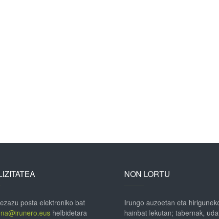
IZITATEA
NON LORTU
 ezazu posta elektroniko bat
Irungo auzoetan eta hirigunek
ena@irunero.eus
helbidetara
hainbat lekutan; tabernak, uda