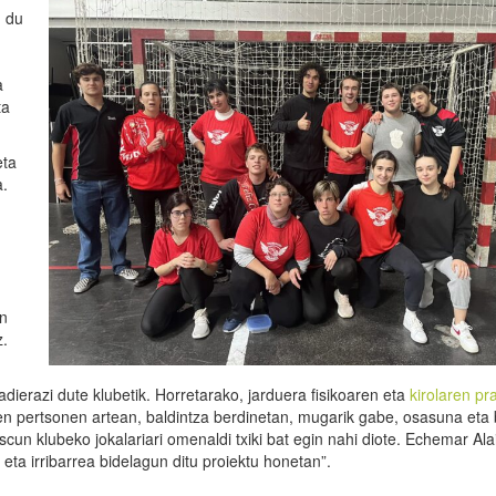
u du
a
ta
eta
a.
en
z.
ierazi dute klubetik. Horretarako, jarduera fisikoaren eta
kirolaren pr
en pertsonen artean, baldintza berdinetan, mugarik gabe, osasuna eta b
un klubeko jokalariari omenaldi txiki bat egin nahi diote. Echemar Ala
 eta irribarrea bidelagun ditu proiektu honetan”.