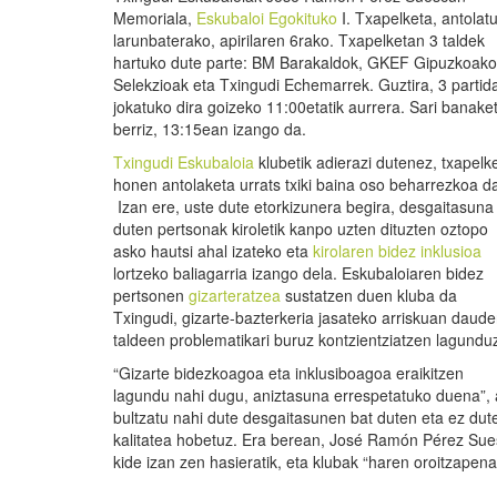
Memoriala,
Eskubaloi Egokituko
I. Txapelketa, antolat
larunbaterako, apirilaren 6rako. Txapelketan 3 taldek
hartuko dute parte: BM Barakaldok, GKEF Gipuzkoako
Selekzioak eta Txingudi Echemarrek. Guztira, 3 partid
jokatuko dira goizeko 11:00etatik aurrera. Sari banake
berriz, 13:15ean izango da.
Txingudi Eskubaloia
klubetik adierazi dutenez, txapelk
honen antolaketa urrats txiki baina oso beharrezkoa d
Izan ere, uste dute etorkizunera begira, desgaitasuna
duten pertsonak kiroletik kanpo uzten dituzten oztopo
asko hautsi ahal izateko eta
kirolaren bidez inklusioa
lortzeko baliagarria izango dela. Eskubaloiaren bidez
pertsonen
gizarteratzea
sustatzen duen kluba da
Txingudi, gizarte-bazterkeria jasateko arriskuan daud
taldeen problematikari buruz kontzientziatzen lagundu
“Gizarte bidezkoagoa eta inklusiboagoa eraikitzen
lagundu nahi dugu, aniztasuna errespetatuko duena”, ad
bultzatu nahi dute desgaitasunen bat duten eta ez dut
kalitatea hobetuz. Era berean, José Ramón Pérez Suesc
kide izan zen hasieratik, eta klubak “haren oroitzapena