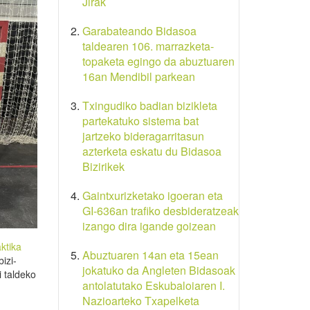
Jirak
Garabateando Bidasoa
taldearen 106. marrazketa-
topaketa egingo da abuztuaren
16an Mendibil parkean
Txingudiko badian bizikleta
partekatuko sistema bat
jartzeko bideragarritasun
azterketa eskatu du Bidasoa
Bizirikek
Gaintxurizketako igoeran eta
GI-636an trafiko desbideratzeak
izango dira igande goizean
aktika
Abuztuaren 14an eta 15ean
izi-
jokatuko da Angleten Bidasoak
i taldeko
antolatutako Eskubaloiaren I.
Nazioarteko Txapelketa