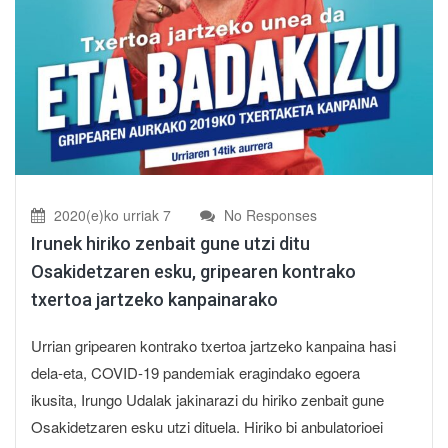
2020(e)ko urriak 7
No Responses
Irunek hiriko zenbait gune utzi ditu
Osakidetzaren esku, gripearen kontrako
txertoa jartzeko kanpainarako
Urrian gripearen kontrako txertoa jartzeko kanpaina hasi
dela-eta, COVID-19 pandemiak eragindako egoera
ikusita, Irungo Udalak jakinarazi du hiriko zenbait gune
Osakidetzaren esku utzi dituela. Hiriko bi anbulatorioei