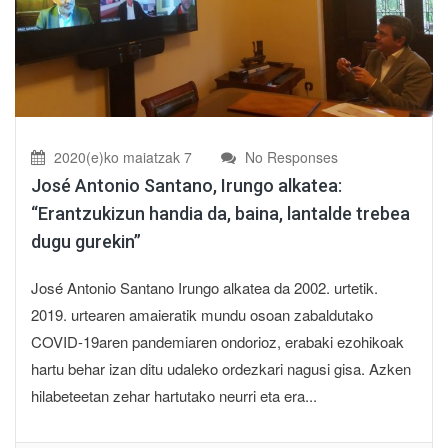
2020(e)ko maiatzak 7
No Responses
José Antonio Santano, Irungo alkatea:
“Erantzukizun handia da, baina, lantalde trebea
dugu gurekin”
José Antonio Santano Irungo alkatea da 2002. urtetik.
2019. urtearen amaieratik mundu osoan zabaldutako
COVID-19aren pandemiaren ondorioz, erabaki ezohikoak
hartu behar izan ditu udaleko ordezkari nagusi gisa. Azken
hilabeteetan zehar hartutako neurri eta era...