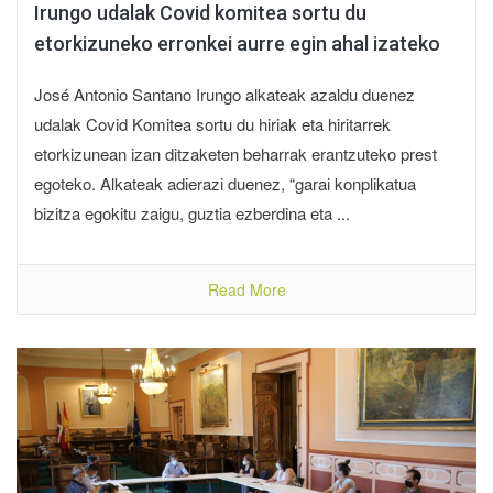
Irungo udalak Covid komitea sortu du
etorkizuneko erronkei aurre egin ahal izateko
José Antonio Santano Irungo alkateak azaldu duenez
udalak Covid Komitea sortu du hiriak eta hiritarrek
etorkizunean izan ditzaketen beharrak erantzuteko prest
egoteko. Alkateak adierazi duenez, “garai konplikatua
bizitza egokitu zaigu, guztia ezberdina eta ...
Read More