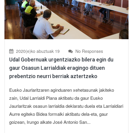
2020(e)ko abuztuak 19
No Responses
Udal Gobernuak urgentziazko bilera egin du
gaur Osasun Larrialdiak eragingo dituen
prebentzio neurri berriak aztertzeko
Eusko Jaurlaritzaren aginduaren xehetasunak jakiteko
zain, Udal Larrialdi Plana aktibatu da gaur Eusko
Jaurlaritzak osasun larrialdia deklaratu duela eta Larrialdiari
Aurre egiteko Bidea formalki aktibatu dela-eta, gaur
goizean, Irungo alkate José Antonio San...