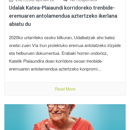
Udalak Katea-Plaiaundi korridoreko trenbide-
eremuaren antolamendua aztertzeko ikerlana
abiatu du
2020ko urtarrileko osoko bilkuran, Udalbatzak aho batez
onetsi zuen Vía Irun proiektuko eremua antolatzeko irizpide
eta helburuen dokumentua. Erabaki horren ondorioz,
Katetik Plaiaundira doan korridore osoan trenbide-
eremuaren antolamendua aztertzeko konpromi...
Read More