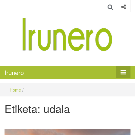
Irunero
Irungo euskarazko aldizkaria
Irunero
Home
/
Etiketa:
udala