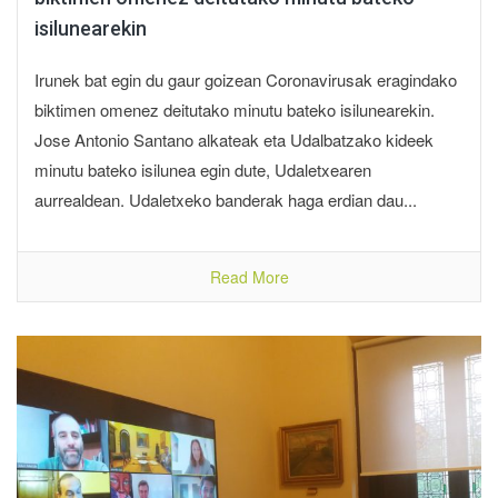
isilunearekin
Irunek bat egin du gaur goizean Coronavirusak eragindako
biktimen omenez deitutako minutu bateko isilunearekin.
Jose Antonio Santano alkateak eta Udalbatzako kideek
minutu bateko isilunea egin dute, Udaletxearen
aurrealdean. Udaletxeko banderak haga erdian dau...
Read More