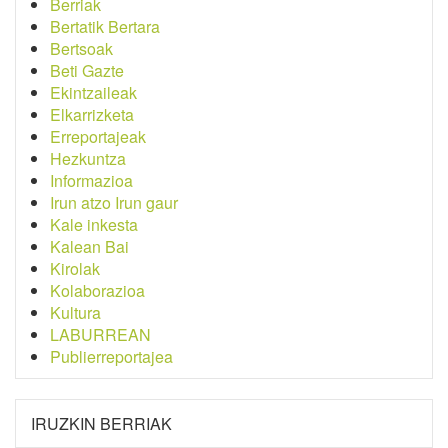
Berriak
Bertatik Bertara
Bertsoak
Beti Gazte
Ekintzaileak
Elkarrizketa
Erreportajeak
Hezkuntza
Informazioa
Irun atzo Irun gaur
Kale inkesta
Kalean Bai
Kirolak
Kolaborazioa
Kultura
LABURREAN
Publierreportajea
IRUZKIN BERRIAK