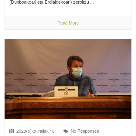
(Dunboakoari eta Erdialdekoari) zerbitzu ...
Read More
2020(e)ko irailak 18
No Responses