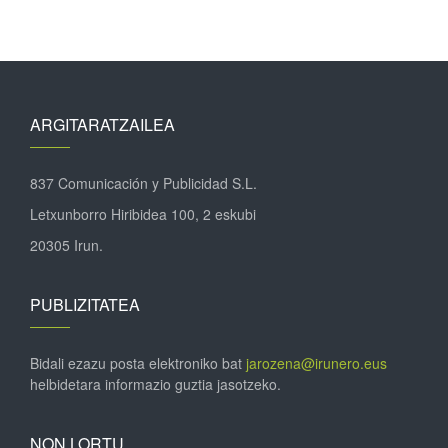
ARGITARATZAILEA
837 Comunicación y Publicidad S.L.
Letxunborro Hiribidea 100, 2 eskubi
20305 Irun.
PUBLIZITATEA
Bidali ezazu posta elektroniko bat
jarozena@irunero.eus
helbidetara informazio guztia jasotzeko.
NON LORTU