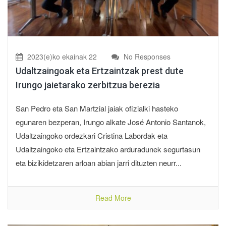
2023(e)ko ekainak 22
No Responses
Udaltzaingoak eta Ertzaintzak prest dute
Irungo jaietarako zerbitzua berezia
San Pedro eta San Martzial jaiak ofizialki hasteko
egunaren bezperan, Irungo alkate José Antonio Santanok,
Udaltzaingoko ordezkari Cristina Labordak eta
Udaltzaingoko eta Ertzaintzako arduradunek segurtasun
eta bizikidetzaren arloan abian jarri dituzten neurr...
Read More