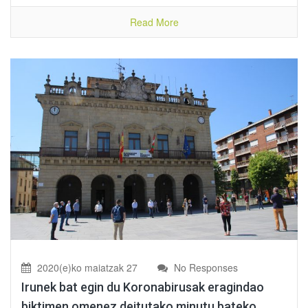
Read More
2020(e)ko maiatzak 27
No Responses
Irunek bat egin du Koronabirusak eragindao
biktimen omenez deitutako minutu bateko