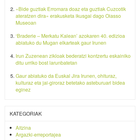
«Bide guztiak Erromara doaz eta guztiak Cuzcotik
ateratzen dira» erakusketa ikusgai dago Oiasso
Museoan
‘Braderie – Merkatu Kalean’ azokaren 40. edizioa
abiatuko du Mugan elkarteak gaur Irunen
Irun Zuzenean zikloak bederatzi kontzertu eskainiko
ditu urriko bost larunbatetan
Gaur abiatuko da Euskal Jira Irunen, ohituraz,
kulturaz eta jai-giroraz betetako asteburuari bidea
eginez
KATEGORIAK
Aitzina
Argazki-erreportajea