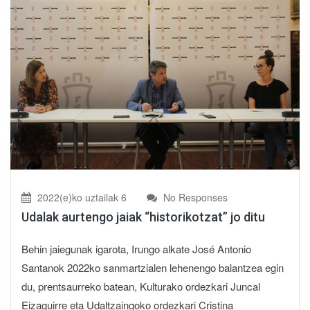
2022(e)ko uztailak 6
No Responses
Udalak aurtengo jaiak “historikotzat” jo ditu
Behin jaiegunak igarota, Irungo alkate José Antonio
Santanok 2022ko sanmartzialen lehenengo balantzea egin
du, prentsaurreko batean, Kulturako ordezkari Juncal
Eizaguirre eta Udaltzaingoko ordezkari Cristina