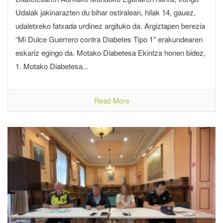
Udalak jakinarazten du bihar ostiralean, hilak 14, gauez,
udaletxeko fatxada urdinez argituko da. Argiztapen berezia
“Mi Dulce Guerrero contra Diabetes Tipo 1″ erakundearen
eskariz egingo da. Motako Diabetesa Ekintza honen bidez,
1. Motako Diabetesa...
Read More