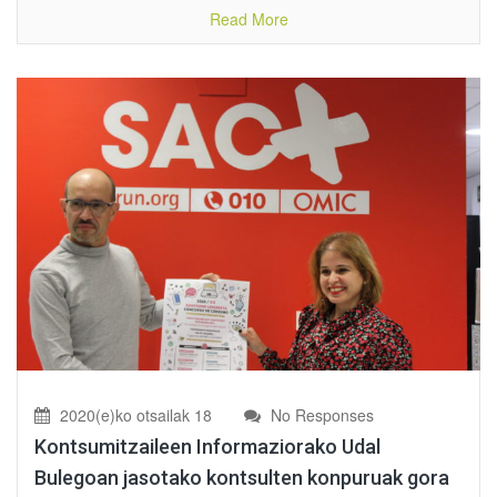
Read More
2020(e)ko otsailak 18
No Responses
Kontsumitzaileen Informaziorako Udal
Bulegoan jasotako kontsulten konpuruak gora