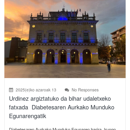
2025(e)ko azaroak 13
No Responses
Urdinez argiztatuko da bihar udaletxeko
fatxada Diabetesaren Aurkako Munduko
Egunarengatik
Diabetesaren Aurkako Munduko Egunaren harira, Irungo