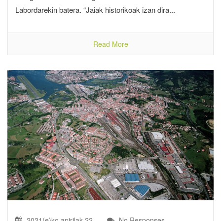
Labordarekin batera. “Jaiak historikoak izan dira...
Read More
2021(e)ko apirilak 22
No Responses