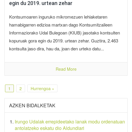
egin du 2019. urtean zehar
Kontsumoaren inguruko mikromezuen lehiaketaren
hamabigarren edizioa martxan dago Kontsumitzaileen
Informaziorako Udal Bulegoan (KIUB) jasotako kontsulten
kopuruak gora egin du 2019. urtean zehar. Guztira, 2.463
kontsulta jaso dira, hau da, joan den urteko datu...
Read More
1
2
Hurrengoa »
AZKEN BIDALKETAK
Irungo Udalak errepideetako lanak modu ordenatuan
antolatzeko eskatu dio Aldundiari