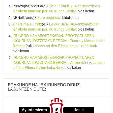
Irun-za(ha)r-berria
(e)k
Beldur Barik ikus-entzunezkoen
lehiaketa martxan jarri du Irungo Udalak
bidalketan
NBNoticias
(e)k
Zure ordenean
bidalketan
ainara maia urrotz
(e)k
Beldur Barik ikus-entzunezkoen
lehiaketa martxan jarri du Irungo Udalak
bidalketan
IRUNERO HAMABOSTEKARIAK PROYECTUAREN
INGURUAN IDATZITAKO BERRIA – Teatro y Memoria del
Bidasoa
(e)k
Lanean ari dira Ribera beken irabazleak
bidalketan
IRUNERO HAMABOSTEKARIAK PROYECTUAREN
INGURUAN IDATZITAKO BERRIA – AntzerkiZ
(e)k
Lanean
ari dira Ribera beken irabazleak
bidalketan
ERAKUNDE HAUEK IRUNERO DIRUZ
LAGUNTZEN DUTE: