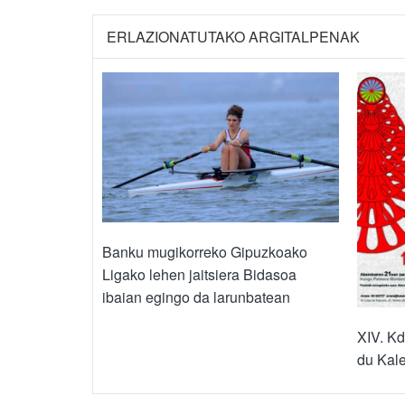
ERLAZIONATUTAKO ARGITALPENAK
Banku mugikorreko Gipuzkoako
Ligako lehen jaitsiera Bidasoa
ibaian egingo da larunbatean
XIV. Kd
du Kale