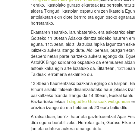
1erako. Ikastolako guraso elkarteak iaz berreskuratu 
aldera Txingudi Ikastolan ospatu ohi zen Ikastola Egun
antolaketari ekin diote berriro eta egun osoko egitarau
horretarako.
Ekainaren 1earako, larunbaterako, era askotariko ekint
Goizeko 11:00etan Adaxka dantza taldeko haurren ema
eguna. 11:30ean, aldiz, Jaizubia hipika laguntzari esk
ibiltzeko aukera izango dute. Aldi berean, puzgarrietan 
desberdinetan parte hartzeko aukera egongo da. Egue
AstoKK Bingo solidarioa ospatuko da eremuaren aldam
astoek kaka egin arte luzatuko da. Bitartean, 12:15ean 
Taldeak erromeria eskainiko du.
13:45ean haurrentzako bazkaria egingo da karpan. Ba
Bihurri aisialdi taldeak dinamizatutako haur jolasak iz
bazkaltzeko txanda izango da 14:30ean, Euskal kantu 
Bazkarirako lekua
Txingudiko Gurasoak webgunean
er
prezioa izango du eta helduenak 20 euro balio ditu.
Arratsaldean, berriz, haur eta gaztetxoentzat Apar Fe
dira eguna borobiltzeko. Horretaz gain, Guraso Elkart
jan eta edateko aukera emango dute.