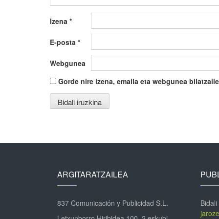
Izena
*
E-posta
*
Webgunea
Gorde nire izena, emaila eta webgunea bilatza
ARGITARATZAILEA
PUBL
837 Comunicación y Publicidad S.L.
Bidali
jaroz
Letxunborro Hiribidea 100, 2 eskubi