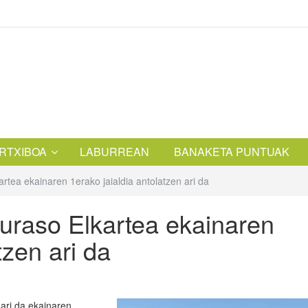
RTXIBOA
LABURREAN
BANAKETA PUNTUAK
rtea ekainaren 1erako jaialdia antolatzen ari da
Guraso Elkartea ekainaren
tzen ari da
 ari da ekainaren