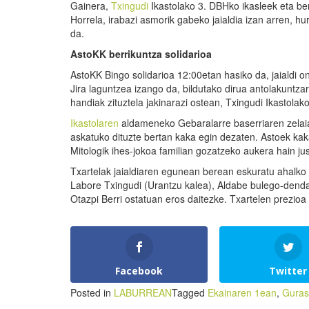
Gainera,
Txingudi
Ikastolako 3. DBHko ikasleek eta be
Horrela, irabazi asmorik gabeko jaialdia izan arren, hu
da.
AstoKK berrikuntza solidarioa
AstoKK Bingo solidarioa 12:00etan hasiko da, jaialdi 
Jira laguntzea izango da, bildutako dirua antolakuntz
handiak zituztela jakinarazi ostean, Txingudi Ikastola
Ikastolaren
aldameneko Gebaralarre baserriaren zelaia 
askatuko dituzte bertan kaka egin dezaten. Astoek kak
Mitologik ihes-jokoa familian gozatzeko aukera hain jus
Txartelak jaialdiaren egunean berean eskuratu ahalko 
Labore Txingudi (Urantzu kalea), Aldabe bulego-dend
Otazpi Berri ostatuan eros daitezke. Txartelen prezioa
Facebook
Twitter
Posted in
LABURREAN
Tagged
Ekainaren 1ean
,
Guras