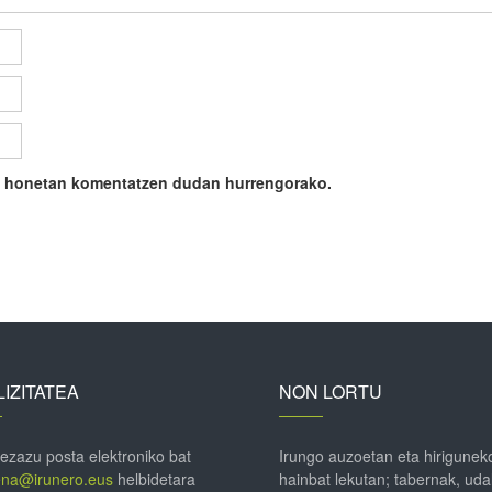
ile honetan komentatzen dudan hurrengorako.
IZITATEA
NON LORTU
 ezazu posta elektroniko bat
Irungo auzoetan eta hirigunek
ena@irunero.eus
helbidetara
hainbat lekutan; tabernak, uda