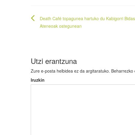
Bidalketetan
Death Café topagunea hartuko du Kabigorri Bida
zehar
Ateneoak ostegunean
nabigatu
Utzi erantzuna
Zure e-posta helbidea ez da argitaratuko.
Beharrezko
Iruzkin