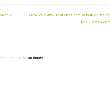
soaldeko
BATeko eskolako kirolariek 11 domina lortu dituzte et
jokatutako txapelk
 eremuak
*
markatuta daude