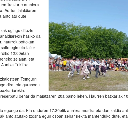
zuen ikasturte amaiera
a. Aurten jaialdiaren
a antolatu dute
zak egingo dituzte.
naldiarekin hasiko da
er, haurrek pottokan
salto egin eta tailer
rdiko 12:00etan
eneko zelaian, eta
Auntxa Trikitixa
zkalostean Txingurri
ango dira, eta gurasoen
bazkariarekin.
reserbatu behar da maiatzaren 20a baino lehen. Haurren bazkariak 1
sta egongo da. Eta ondoren 17:30etik aurrera musika eta dantzaldia ant
eak antolatutako txosna egun osoan zehar irekita mantenduko dute, eta