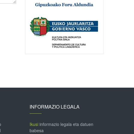
INFORMAZIO LEGALA
o
Ikusi
informazio legala eta datuen
l
babesa