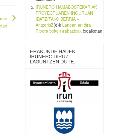
IRUNERO HAMABOSTEKARIAK
PROYECTUAREN INGURUAN
xean
IDATZITAKO BERRIA –
AntzerkiZ
(e)k
Lanean ari dira
etan
Ribera beken irabazleak
bidalketan
ERAKUNDE HAUEK
IRUNERO DIRUZ
LAGUNTZEN DUTE: