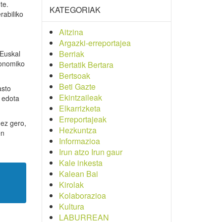
te.
KATEGORIAK
rabiliko
Aitzina
Argazki-erreportajea
Berriak
 Euskal
konomiko
Bertatik Bertara
Bertsoak
Beti Gazte
asto
Ekintzaileak
a edota
Elkarrizketa
Erreportajeak
nez gero,
Hezkuntza
en
Informazioa
Irun atzo Irun gaur
Kale inkesta
Kalean Bai
Kirolak
Kolaborazioa
Kultura
LABURREAN