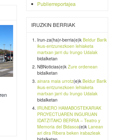
Publierreportajea
IRUZKIN BERRIAK
Irun-za(ha)r-berria
(e)k
Beldur Barik
ikus-entzunezkoen lehiaketa
martxan jarri du Irungo Udalak
bidalketan
NBNoticias
(e)k
Zure ordenean
bidalketan
ainara maia urrotz
(e)k
Beldur Barik
ikus-entzunezkoen lehiaketa
martxan jarri du Irungo Udalak
aren
bidalketan
IRUNERO HAMABOSTEKARIAK
PROYECTUAREN INGURUAN
IDATZITAKO BERRIA – Teatro y
Memoria del Bidasoa
(e)k
Lanean
ari dira Ribera beken irabazleak
bidalketan