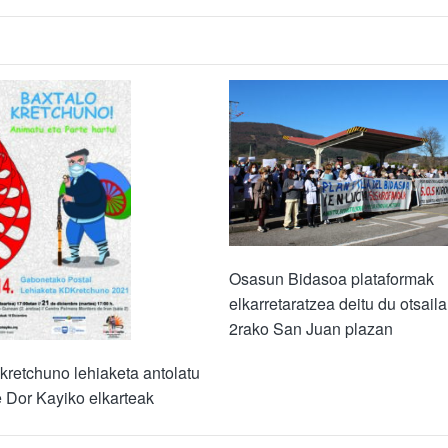
Osasun Bidasoa plataformak
elkarretaratzea deitu du otsail
2rako San Juan plazan
kretchuno lehiaketa antolatu
 Dor Kayiko elkarteak