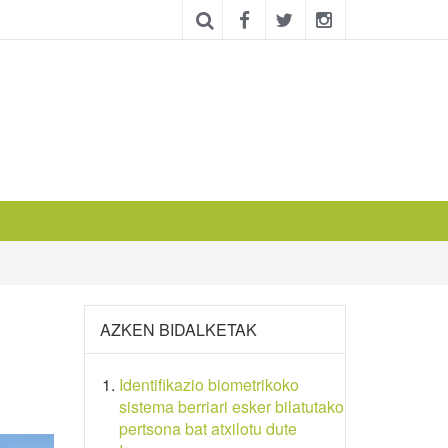
AZKEN BIDALKETAK
Identifikazio biometrikoko
sistema berriari esker bilatutako
pertsona bat atxilotu dute