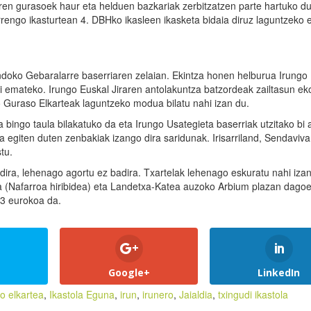
ren gurasoek haur eta helduen bazkariak zerbitzatzen parte hartuko du
rrengo ikasturtean 4. DBHko ikasleen ikasketa bidaia diruz laguntzeko e
ondoko Gebaralarre baserriaren zelaian. Ekintza honen helburua Irungo
ari emateko. Irungo Euskal Jiraren antolakuntza batzordeak zailtasun e
ko Guraso Elkarteak laguntzeko modua bilatu nahi izan du.
bingo taula bilakatuko da eta Irungo Usategieta baserriak utzitako bi 
a egiten duten zenbakiak izango dira saridunak. Irisarriland, Sendaviv
tu.
dira, lehenago agortu ez badira. Txartelak lehenago eskuratu nahi iza
a (Nafarroa hiribidea) eta Landetxa-Katea auzoko Arbium plazan dago
 3 eurokoa da.
Google+
LinkedIn
o elkartea
,
Ikastola Eguna
,
irun
,
irunero
,
Jaialdia
,
txingudi ikastola