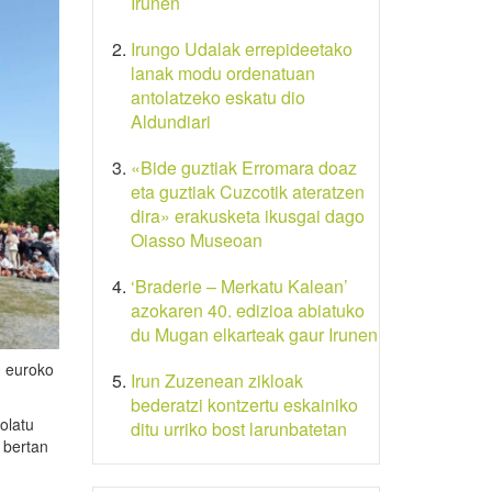
Irunen
Irungo Udalak errepideetako
lanak modu ordenatuan
antolatzeko eskatu dio
Aldundiari
«Bide guztiak Erromara doaz
eta guztiak Cuzcotik ateratzen
dira» erakusketa ikusgai dago
Oiasso Museoan
‘Braderie – Merkatu Kalean’
azokaren 40. edizioa abiatuko
du Mugan elkarteak gaur Irunen
0 euroko
Irun Zuzenean zikloak
bederatzi kontzertu eskainiko
olatu
ditu urriko bost larunbatetan
 bertan