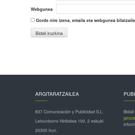
Webgunea
Gorde nire izena, emaila eta webgunea bilatza
ARGITARATZAILEA
PUBL
837 Comunicación y Publicidad S.L.
Bidali
jaroz
Letxunborro Hiribidea 100, 2 eskubi
inform
20305 Irun.