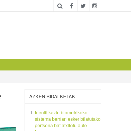
e
AZKEN BIDALKETAK
Identifikazio biometrikoko
sistema berriari esker bilatutako
pertsona bat atxilotu dute