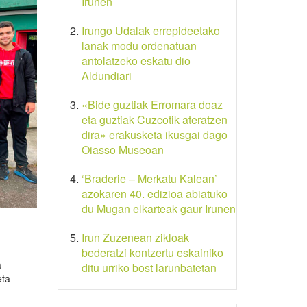
Irunen
Irungo Udalak errepideetako
lanak modu ordenatuan
antolatzeko eskatu dio
Aldundiari
«Bide guztiak Erromara doaz
eta guztiak Cuzcotik ateratzen
dira» erakusketa ikusgai dago
Oiasso Museoan
‘Braderie – Merkatu Kalean’
azokaren 40. edizioa abiatuko
du Mugan elkarteak gaur Irunen
Irun Zuzenean zikloak
bederatzi kontzertu eskainiko
a
ditu urriko bost larunbatetan
eta