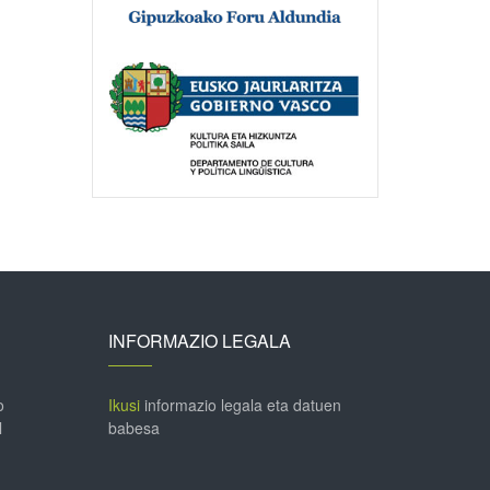
INFORMAZIO LEGALA
o
Ikusi
informazio legala eta datuen
l
babesa