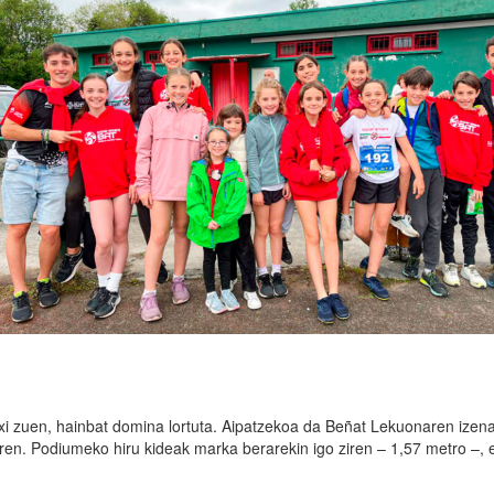
txi zuen, hainbat domina lortuta. Aipatzekoa da Beñat Lekuonaren izen
ren. Podiumeko hiru kideak marka berarekin igo ziren – 1,57 metro –, 