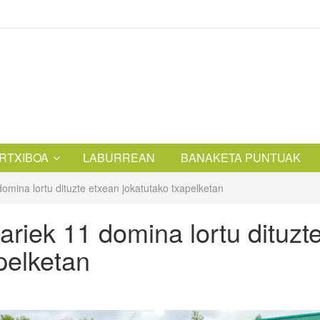
RTXIBOA
LABURREAN
BANAKETA PUNTUAK
domina lortu dituzte etxean jokatutako txapelketan
ariek 11 domina lortu dituzt
pelketan