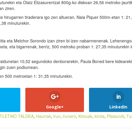
turekin eta Olatz Elizasurentzat 800g-ko diskoan 26,56 metroko jaurti
an ziren.
rte hirugarren tiraderara igo zen altueran, Naia Piquer 500m-etan 1: 21
,38 minuturekin.
eitia eta Melchor Sorondo izan ziren bi izen nabarmenenak. Lehenengo
iketa, eta bigarrenak, berriz, 500 metroko proban 1: 27,35 minuturekin i
hesidunetan 10,52 segundoko denborarekin, Paula Boned bere kideareki
egin zuen podiumean.
en 500 metroetan 1: 31,35 minuturekin.
Google+
LinkedIn
ATLETIKO TALDEA
,
Haurrak
,
irun
,
irunero
,
Kimuak
,
kirola
,
Plaiaundi
,
Tx