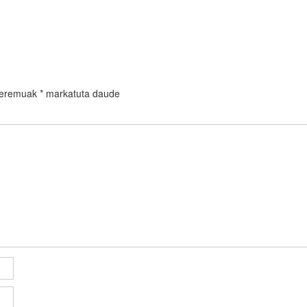
 eremuak
*
markatuta daude