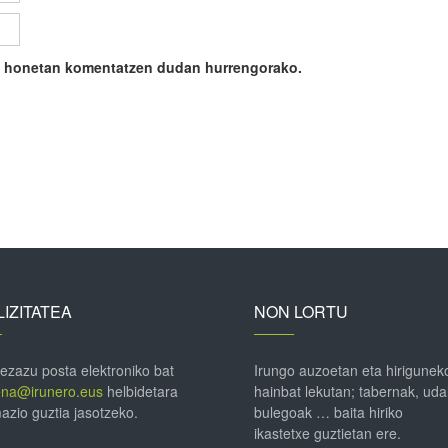
ile honetan komentatzen dudan hurrengorako.
IZITATEA
NON LORTU
 ezazu posta elektroniko bat
Irungo auzoetan eta hirigunek
ena@irunero.eus
helbidetara
hainbat lekutan; tabernak, uda
azio guztia jasotzeko.
bulegoak … baita hiriko
ikastetxe guztietan ere.