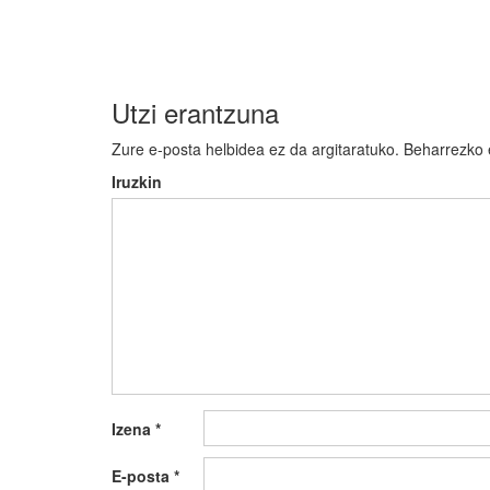
nabigatu
Utzi erantzuna
Zure e-posta helbidea ez da argitaratuko.
Beharrezko
Iruzkin
Izena
*
E-posta
*