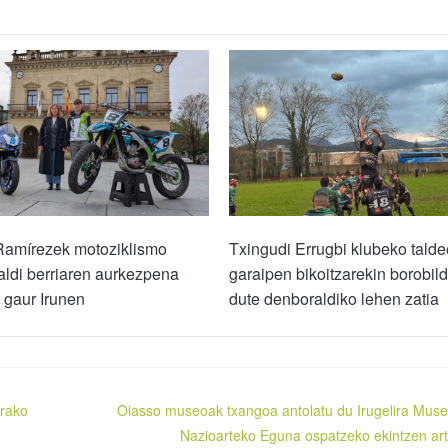
Ramírezek motoziklismo
Txingudi Errugbi klubeko tald
ldi berriaren aurkezpena
garaipen bikoitzarekin borobil
 gaur Irunen
dute denboraldiko lehen zatia
erako
Oiasso museoak txangoa antolatu du Irugelira Mus
Nazioarteko Eguna ospatzeko ekintzen ar