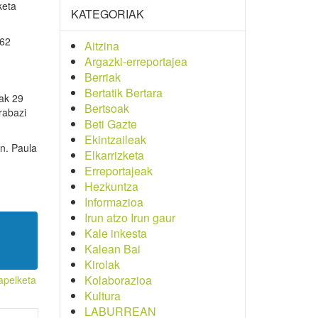
keta
KATEGORIAK
,62
Aitzina
Argazki-erreportajea
Berriak
Bertatik Bertara
ak 29
Bertsoak
rabazi
Beti Gazte
Ekintzaileak
n. Paula
Elkarrizketa
Erreportajeak
Hezkuntza
Informazioa
Irun atzo Irun gaur
Kale inkesta
Kalean Bai
Kirolak
Kolaborazioa
apelketa
Kultura
LABURREAN