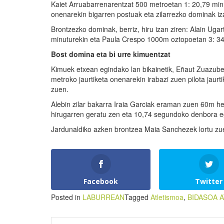
Kaiet Arruabarrenarentzat 500 metroetan 1: 20,79 minu
onenarekin bigarren postuak eta zilarrezko dominak iz
Brontzezko dominak, berriz, hiru izan ziren: Alain Uga
minuturekin eta Paula Crespo 1000m oztopoetan 3: 34
Bost domina eta bi urre kimuentzat
Kimuek etxean egindako lan bikainetik, Eñaut Zuazub
metroko jaurtiketa onenarekin irabazi zuen pilota jaurt
zuen.
Alebin zilar bakarra Iraia Garciak eraman zuen 60m 
hirugarren geratu zen eta 10,74 segundoko denbora 
Jardunaldiko azken brontzea Maia Sanchezek lortu zu
Facebook
Twitter
Posted in
LABURREAN
Tagged
Atletismoa
,
BIDASOA 