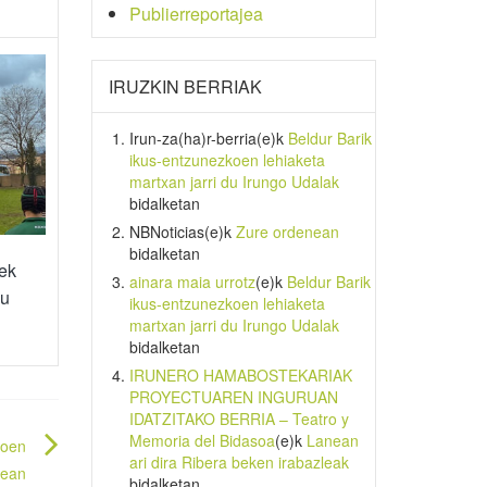
Publierreportajea
IRUZKIN BERRIAK
Irun-za(ha)r-berria
(e)k
Beldur Barik
ikus-entzunezkoen lehiaketa
martxan jarri du Irungo Udalak
bidalketan
NBNoticias
(e)k
Zure ordenean
bidalketan
eek
ainara maia urrotz
(e)k
Beldur Barik
du
ikus-entzunezkoen lehiaketa
martxan jarri du Irungo Udalak
bidalketan
IRUNERO HAMABOSTEKARIAK
PROYECTUAREN INGURUAN
IDATZITAKO BERRIA – Teatro y
Memoria del Bidasoa
(e)k
Lanean
eoen
ari dira Ribera beken irabazleak
tean
bidalketan