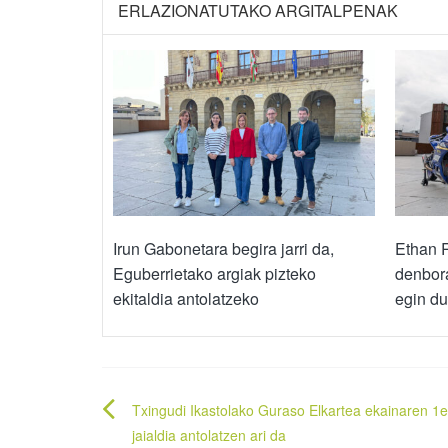
ERLAZIONATUTAKO ARGITALPENAK
Irun Gabonetara begira jarri da,
Ethan 
Eguberrietako argiak pizteko
denbora
ekitaldia antolatzeko
egin du
Bidalketetan
Txingudi Ikastolako Guraso Elkartea ekainaren 1
zehar
jaialdia antolatzen ari da