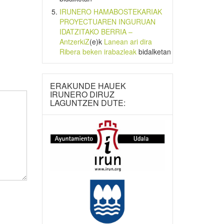
IRUNERO HAMABOSTEKARIAK
PROYECTUAREN INGURUAN
IDATZITAKO BERRIA –
AntzerkiZ
(e)k
Lanean ari dira
Ribera beken irabazleak
bidalketan
ERAKUNDE HAUEK
IRUNERO DIRUZ
LAGUNTZEN DUTE: