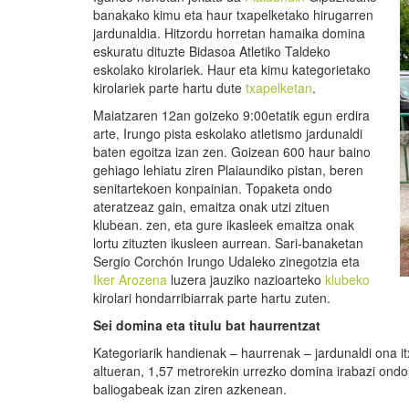
banakako kimu eta haur txapelketako hirugarren
jardunaldia. Hitzordu horretan hamaika domina
eskuratu dituzte Bidasoa Atletiko Taldeko
eskolako kirolariek. Haur eta kimu kategorietako
kirolariek parte hartu dute
txapelketan
.
Maiatzaren 12an goizeko 9:00etatik egun erdira
arte, Irungo pista eskolako atletismo jardunaldi
baten egoitza izan zen. Goizean 600 haur baino
gehiago lehiatu ziren Plaiaundiko pistan, beren
senitartekoen konpainian. Topaketa ondo
ateratzeaz gain, emaitza onak utzi zituen
klubean. zen, eta gure ikasleek emaitza onak
lortu zituzten ikusleen aurrean. Sari-banaketan
Sergio Corchón Irungo Udaleko zinegotzia eta
Iker Arozena
luzera jauziko nazioarteko
klubeko
kirolari hondarribiarrak parte hartu zuten.
Sei domina eta titulu bat haurrentzat
Kategoriarik handienak – haurrenak – jardunaldi ona i
altueran, 1,57 metrorekin urrezko domina irabazi ondo
baliogabeak izan ziren azkenean.