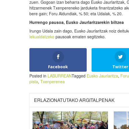
zuen. Gogoan izan beharra dago Eusko Jaurlaritzak, 
hitzarmenek Txenpereneko jarduketa finantzatzeko ako
bere gain; Foru Aldundiak, % 50; eta Udalak, % 20.
Hurrengo pausoa, Eusko Jaurlaritzarekin biltzea
Irungo Udala zain dago, Eusko Jaurlaritzak noiz deituko
lekualdatzeko
pausoak ematen segitzeko.
Facebook
Twitter
Posted in
LABURREAN
Tagged
Eusko Jaurlaritza
,
Foru
pista
,
Txenperenea
ERLAZIONATUTAKO ARGITALPENAK