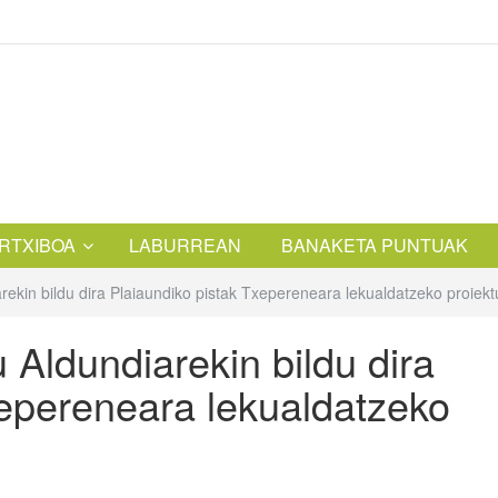
RTXIBOA
LABURREAN
BANAKETA PUNTUAK
rekin bildu dira Plaiaundiko pistak Txepereneara lekualdatzeko proiek
 Aldundiarekin bildu dira
xepereneara lekualdatzeko