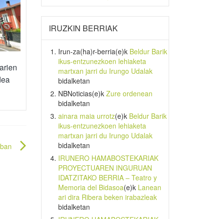
IRUZKIN BERRIAK
Irun-za(ha)r-berria
(e)k
Beldur Barik
ikus-entzunezkoen lehiaketa
tarien
martxan jarri du Irungo Udalak
dea
bidalketan
NBNoticias
(e)k
Zure ordenean
bidalketan
ainara maia urrotz
(e)k
Beldur Barik
ikus-entzunezkoen lehiaketa
martxan jarri du Irungo Udalak
bidalketan
oban
IRUNERO HAMABOSTEKARIAK
PROYECTUAREN INGURUAN
IDATZITAKO BERRIA – Teatro y
Memoria del Bidasoa
(e)k
Lanean
ari dira Ribera beken irabazleak
bidalketan