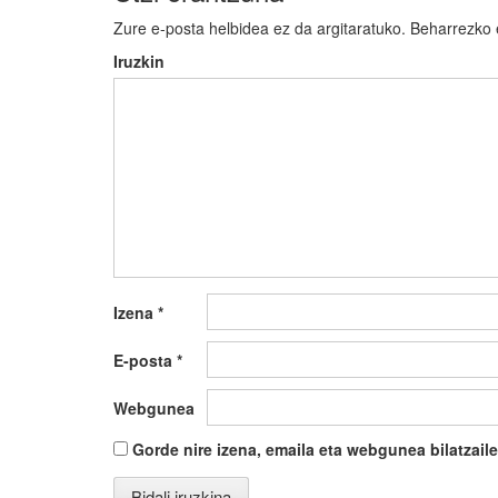
Zure e-posta helbidea ez da argitaratuko.
Beharrezko
Iruzkin
Izena
*
E-posta
*
Webgunea
Gorde nire izena, emaila eta webgunea bilatza