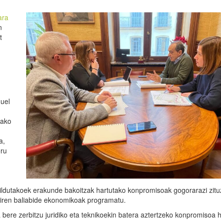
ara
n
t
guel
tako
a,
oru
ildutakoek erakunde bakoitzak hartutako konpromisoak gogorarazi zitu
diren baliabide ekonomikoak programatu.
bere zerbitzu juridiko eta teknikoekin batera aztertzeko konpromisoa 