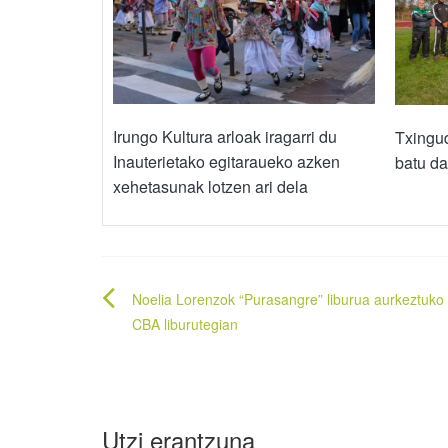
Irungo Kultura arloak iragarri du
Txingud
Inauterietako egitaraueko azken
batu da
xehetasunak lotzen ari dela
Bidalketetan
Noelia Lorenzok “Purasangre” liburua aurkeztuko
zehar
CBA liburutegian
nabigatu
Utzi erantzuna