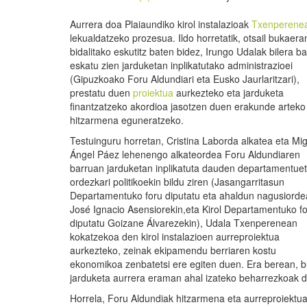
Aurrera doa Plaiaundiko kirol instalazioak
Txenperene
lekualdatzeko prozesua. Ildo horretatik, otsail bukaera
bidalitako eskutitz baten bidez, Irungo Udalak bilera ba
eskatu zien jarduketan inplikatutako administrazioei
(Gipuzkoako Foru Aldundiari eta Eusko Jaurlaritzari),
prestatu duen
proiektua
aurkezteko eta jarduketa
finantzatzeko akordioa jasotzen duen erakunde arteko
hitzarmena eguneratzeko.
Testuinguru horretan, Cristina Laborda alkatea eta Mi
Ángel Páez lehenengo alkateordea Foru Aldundiaren
barruan jarduketan inplikatuta dauden departamentue
ordezkari politikoekin bildu ziren (Jasangarritasun
Departamentuko foru diputatu eta ahaldun nagusiorde
José Ignacio Asensiorekin,eta Kirol Departamentuko f
diputatu Goizane Álvarezekin), Udala Txenperenean
kokatzekoa den kirol instalazioen aurreproiektua
aurkezteko, zeinak ekipamendu berriaren kostu
ekonomikoa zenbatetsi ere egiten duen. Era berean, b
jarduketa aurrera eraman ahal izateko beharrezkoak 
Horrela, Foru Aldundiak hitzarmena eta aurreproiektua 