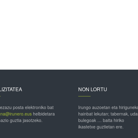
IZITATEA
NON LORTU
 ezazu posta elektroniko bat
Irungo auzoetan eta hirigunek
ena@irunero.eus
helbidetara
hainbat lekutan; tabernak, uda
azio guztia jasotzeko.
bulegoak … baita hiriko
ikastetxe guztietan ere.