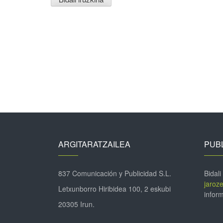
ARGITARATZAILEA
PUBL
837 Comunicación y Publicidad S.L.
Bidali
jaroz
Letxunborro Hiribidea 100, 2 eskubi
inform
20305 Irun.