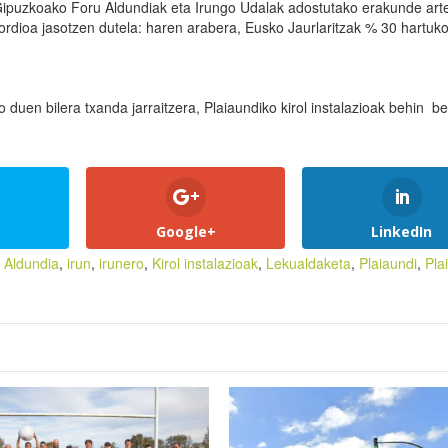
Gipuzkoako Foru Aldundiak eta Irungo Udalak adostutako erakunde art
rdioa jasotzen dutela: haren arabera, Eusko Jaurlaritzak % 30 hartuk
 duen bilera txanda jarraitzera, Plaiaundiko kirol instalazioak behin be
Google+
LinkedIn
 Aldundia
,
irun
,
irunero
,
Kirol instalazioak
,
Lekualdaketa
,
Plaiaundi
,
Pla