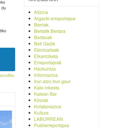
eko
o du
Aitzina
Argazki-erreportajea
Berriak
tiko
Bertatik Bertara
Bertsoak
Beti Gazte
Ekintzaileak
Elkarrizketa
Erreportajeak
Hezkuntza
Informazioa
iaundiko
Irun atzo Irun gaur
Kale inkesta
Kalean Bai
Kirolak
Kolaborazioa
Kultura
LABURREAN
Publierreportajea