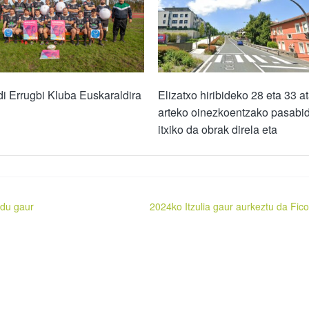
i Errugbi Kluba Euskaraldira
Elizatxo hiribideko 28 eta 33 a
arteko oinezkoentzako pasabi
itxiko da obrak direla eta
 du gaur
2024ko Itzulia gaur aurkeztu da Fic