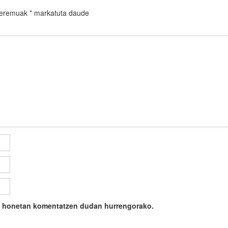
 eremuak
*
markatuta daude
ile honetan komentatzen dudan hurrengorako.