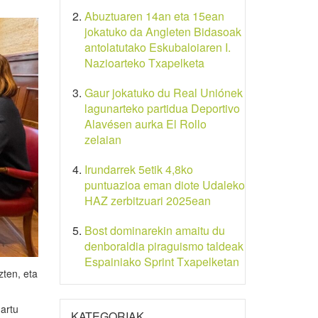
Abuztuaren 14an eta 15ean
jokatuko da Angleten Bidasoak
antolatutako Eskubaloiaren I.
Nazioarteko Txapelketa
Gaur jokatuko du Real Uniónek
lagunarteko partidua Deportivo
Alavésen aurka El Rollo
zelaian
Irundarrek 5etik 4,8ko
puntuazioa eman diote Udaleko
HAZ zerbitzuari 2025ean
Bost dominarekin amaitu du
denboraldia piraguismo taldeak
Espainiako Sprint Txapelketan
zten, eta
hartu
KATEGORIAK