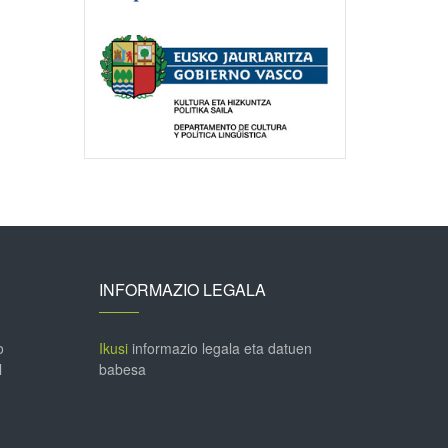
INFORMAZIO LEGALA
o
Ikusi
informazio legala eta datuen
l
babesa