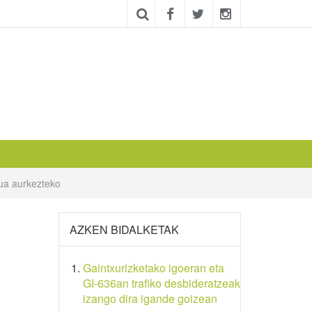
tua aurkezteko
AZKEN BIDALKETAK
Gaintxurizketako igoeran eta
GI-636an trafiko desbideratzeak
izango dira igande goizean