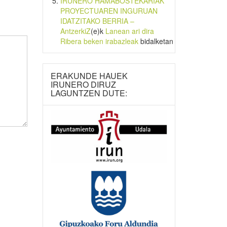
IRUNERO HAMABOSTEKARIAK
PROYECTUAREN INGURUAN
IDATZITAKO BERRIA –
AntzerkiZ
(e)k
Lanean ari dira
Ribera beken irabazleak
bidalketan
ERAKUNDE HAUEK
IRUNERO DIRUZ
LAGUNTZEN DUTE: