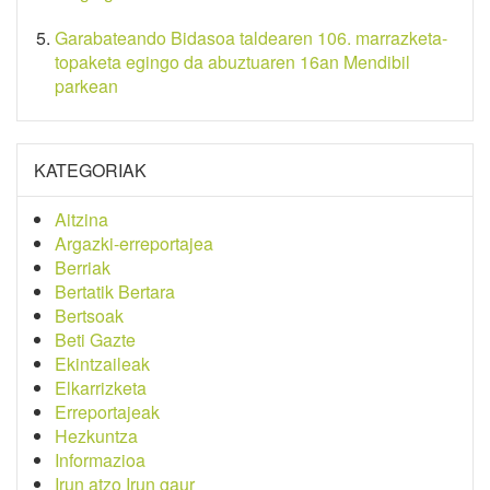
Garabateando Bidasoa taldearen 106. marrazketa-
topaketa egingo da abuztuaren 16an Mendibil
parkean
KATEGORIAK
Aitzina
Argazki-erreportajea
Berriak
Bertatik Bertara
Bertsoak
Beti Gazte
Ekintzaileak
Elkarrizketa
Erreportajeak
Hezkuntza
Informazioa
Irun atzo Irun gaur