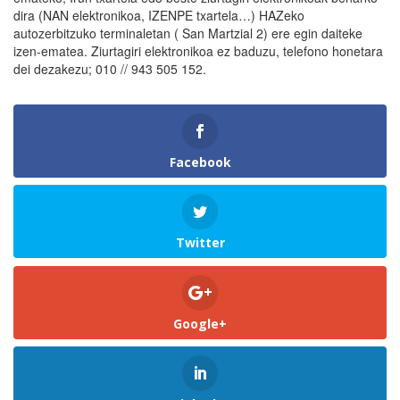
dira (NAN elektronikoa, IZENPE txartela…) HAZeko
autozerbitzuko terminaletan ( San Martzial 2) ere egin daiteke
izen-ematea. Ziurtagiri elektronikoa ez baduzu, telefono honetara
dei dezakezu; 010 // 943 505 152.
Facebook
Twitter
Google+