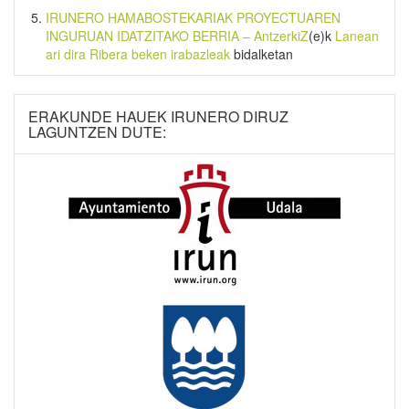
IRUNERO HAMABOSTEKARIAK PROYECTUAREN
INGURUAN IDATZITAKO BERRIA – AntzerkiZ
(e)k
Lanean
ari dira Ribera beken irabazleak
bidalketan
ERAKUNDE HAUEK IRUNERO DIRUZ
LAGUNTZEN DUTE: