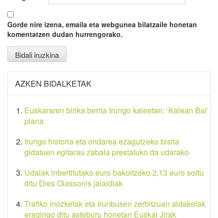
Gorde nire izena, emaila eta webgunea bilatzaile honetan
komentatzen dudan hurrengorako.
AZKEN BIDALKETAK
Euskararen birika berria Irungo kaleetan: ‘Kalean Bai’
plana
Irungo historia eta ondarea ezagutzeko bisita
gidatuen egitarau zabala prestatuko da udarako
Udalak inbertitutako euro bakoitzeko 2,13 euro sortu
ditu Dies Oiassonis jaialdiak
Trafiko mozketak eta Irunbusen zerbitzuan aldaketak
eragingo ditu asteburu honetan Euskal Jirak