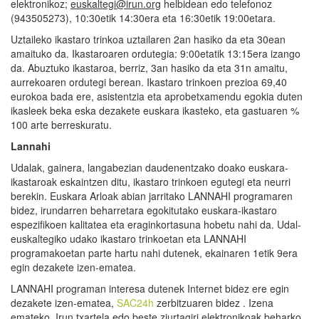
elektronikoz;
euskaltegi@irun.org
helbidean edo telefonoz
(943505273), 10:30etik 14:30era eta 16:30etik 19:00etara.
Uztaileko ikastaro trinkoa uztailaren 2an hasiko da eta 30ean
amaituko da. Ikastaroaren ordutegia: 9:00etatik 13:15era izango
da. Abuztuko ikastaroa, berriz, 3an hasiko da eta 31n amaitu,
aurrekoaren ordutegi berean. Ikastaro trinkoen prezioa 69,40
eurokoa bada ere, asistentzia eta aprobetxamendu egokia duten
ikasleek beka eska dezakete euskara ikasteko, eta gastuaren %
100 arte berreskuratu.
Lannahi
Udalak, gainera, langabezian daudenentzako doako euskara-
ikastaroak eskaintzen ditu, ikastaro trinkoen egutegi eta neurri
berekin. Euskara Arloak abian jarritako LANNAHI programaren
bidez, irundarren beharretara egokitutako euskara-ikastaro
espezifikoen kalitatea eta eraginkortasuna hobetu nahi da. Udal-
euskaltegiko udako ikastaro trinkoetan eta LANNAHI
programakoetan parte hartu nahi dutenek, ekainaren 1etik 9era
egin dezakete izen-ematea.
LANNAHI programan interesa dutenek Internet bidez ere egin
dezakete izen-ematea,
SAC24h
zerbitzuaren bidez . Izena
emateko, Irun txartela edo beste ziurtagiri elektronikoak beharko