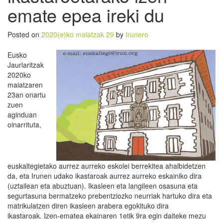
emate epea ireki du
Posted on
2020(e)ko maiatzak 29
by
Irunero
Eusko
Jaurlaritzak
2020ko
maiatzaren
23an onartu
zuen
aginduan
oinarrituta,
euskaltegietako aurrez aurreko eskolei berrekitea ahalbidetzen
da, eta Irunen udako ikastaroak aurrez aurreko eskainiko dira
(uztailean eta abuztuan). Ikasleen eta langileen osasuna eta
segurtasuna bermatzeko prebentziozko neurriak hartuko dira eta
matrikulatzen diren ikasleen arabera egokituko dira
ikastaroak. Izen-ematea ekainaren 1etik 9ra egin daiteke mezu