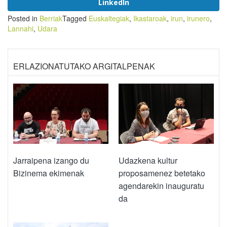
LinkedIn
Posted in
Berriak
Tagged
Euskaltegiak
,
Ikastaroak
,
irun
,
irunero
,
Lannahi
,
Udara
ERLAZIONATUTAKO ARGITALPENAK
Jarraipena izango du
Udazkena kultur
Bizinema ekimenak
proposamenez betetako
agendarekin inauguratu
da