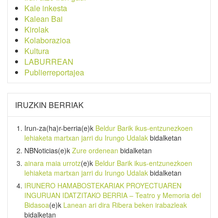
Kale inkesta
Kalean Bai
Kirolak
Kolaborazioa
Kultura
LABURREAN
Publierreportajea
IRUZKIN BERRIAK
Irun-za(ha)r-berria
(e)k
Beldur Barik ikus-entzunezkoen
lehiaketa martxan jarri du Irungo Udalak
bidalketan
NBNoticias
(e)k
Zure ordenean
bidalketan
ainara maia urrotz
(e)k
Beldur Barik ikus-entzunezkoen
lehiaketa martxan jarri du Irungo Udalak
bidalketan
IRUNERO HAMABOSTEKARIAK PROYECTUAREN
INGURUAN IDATZITAKO BERRIA – Teatro y Memoria del
Bidasoa
(e)k
Lanean ari dira Ribera beken irabazleak
bidalketan