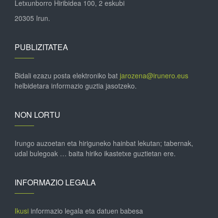
Letxunborro Hiribidea 100, 2 eskubi
20305 Irun.
PUBLIZITATEA
Bidali ezazu posta elektroniko bat
jarozena@irunero.eus
helbidetara informazio guztia jasotzeko.
NON LORTU
Irungo auzoetan eta hiriguneko hainbat lekutan; tabernak,
udal bulegoak … baita hiriko ikastetxe guztietan ere.
INFORMAZIO LEGALA
Ikusi
informazio legala eta datuen babesa