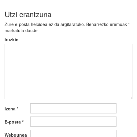
Utzi erantzuna
Zure e-posta helbidea ez da argitaratuko.
Beharrezko eremuak
*
markatuta daude
Iruzkin
Izena
*
E-posta
*
Webgunea