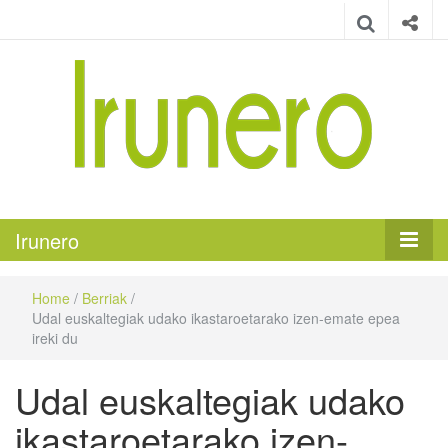
Irunero
Irungo euskarazko aldizkaria
Irunero
Home
/
Berriak
/
Udal euskaltegiak udako ikastaroetarako izen-emate epea
ireki du
Udal euskaltegiak udako
ikastaroetarako izen-