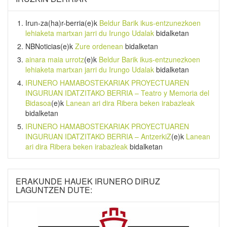
Irun-za(ha)r-berria
(e)k
Beldur Barik ikus-entzunezkoen
lehiaketa martxan jarri du Irungo Udalak
bidalketan
NBNoticias
(e)k
Zure ordenean
bidalketan
ainara maia urrotz
(e)k
Beldur Barik ikus-entzunezkoen
lehiaketa martxan jarri du Irungo Udalak
bidalketan
IRUNERO HAMABOSTEKARIAK PROYECTUAREN
INGURUAN IDATZITAKO BERRIA – Teatro y Memoria del
Bidasoa
(e)k
Lanean ari dira Ribera beken irabazleak
bidalketan
IRUNERO HAMABOSTEKARIAK PROYECTUAREN
INGURUAN IDATZITAKO BERRIA – AntzerkiZ
(e)k
Lanean
ari dira Ribera beken irabazleak
bidalketan
ERAKUNDE HAUEK IRUNERO DIRUZ
LAGUNTZEN DUTE: