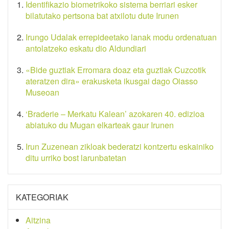
Identifikazio biometrikoko sistema berriari esker
bilatutako pertsona bat atxilotu dute Irunen
Irungo Udalak errepideetako lanak modu ordenatuan
antolatzeko eskatu dio Aldundiari
«Bide guztiak Erromara doaz eta guztiak Cuzcotik
ateratzen dira» erakusketa ikusgai dago Oiasso
Museoan
‘Braderie – Merkatu Kalean’ azokaren 40. edizioa
abiatuko du Mugan elkarteak gaur Irunen
Irun Zuzenean zikloak bederatzi kontzertu eskainiko
ditu urriko bost larunbatetan
KATEGORIAK
Aitzina