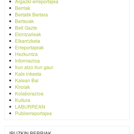
Argazki-erreportajea
Berriak
Bertatik Bertara
Bertsoak
Beti Gazte
Ekintzaileak
Elkarrizketa
Erreportajeak
Hezkuntza
Informazioa
Irun atzo Irun gaur
Kale inkesta
Kalean Bai
Kirolak
Kolaborazioa
Kultura
LABURREAN
Publierreportajea
IRUZKIN BERRIAK