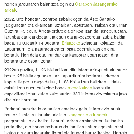
horren jardunaren balantzea egin du
Garapen Jasangarriko
arloak
.
2022. urte honetan, zentroa zabalik egon da Aste Santuko
jaiegunetan eta ekainean, uztailean, abuztuan, irailean eta urrian.
Guztira, 45 egun. Arreta-ordutegia ohikoa izan da: asteburuetan,
larunbat eta igandeetan, jaiegun eta jai-bezperetan zubia baldin
bada, 10:00etatik 14:00etara.
Erlaitzeko
zelaietan kokatzen da
Lapurriturri, eta naturagunearen bista ederrak ikusten dira
bertatik. Hori dela eta, irundar eta kanpotar ugari joaten dira
bertara urte osoan zehar.
2022an guztira, 1.126 bisitari izan ditu informazio-puntuak; batez
beste, 25 bisita egunean. Iaz Lapurriturrira bertaratu zirenen
kopurutik gertu dago datua, 1.188 bisita izan baitziren. Udalak
eskaintzen duen baliabide honek
mendizaleen
kontsulta
espezifikoei erantzuten zaie; aurten 389 informazio-eskaera jaso
dira alor horretan.
Parkeari buruzko informazioa emateaz gain, informazio-puntu
hau ez litzateke ulertuko, aldizka
txangoak eta irteerak
programatuko ez balira. Lapurriturriren arrakastaren funtsezko
parte dira, eta horien helburua da familian naturaz gozatu ahal
izatea eta gure inguruko florari eta faunari buruz ikastea. Horrela,