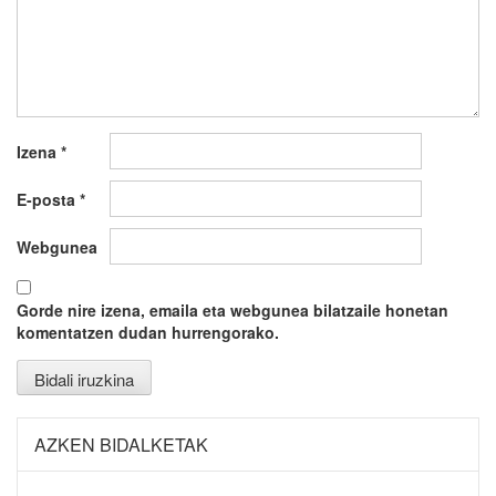
Izena
*
E-posta
*
Webgunea
Gorde nire izena, emaila eta webgunea bilatzaile honetan
komentatzen dudan hurrengorako.
AZKEN BIDALKETAK