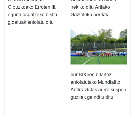
Gipuzkoako Erroten III.
irekiko ditu Artiako
eguna ospatzeko bisita
Gazteleku berriak
gidatuak antolatu ditu
IrunBIXIren bitartez
antolatutako Mundialito
Antirrazistak aurreikuspen
guztiak gainditu ditu