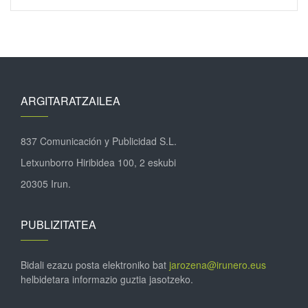
ARGITARATZAILEA
837 Comunicación y Publicidad S.L.
Letxunborro Hiribidea 100, 2 eskubi
20305 Irun.
PUBLIZITATEA
Bidali ezazu posta elektroniko bat
jarozena@irunero.eus
helbidetara informazio guztia jasotzeko.