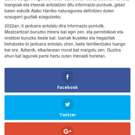
txangoak eta irteerak antolatzen ditu informazio-puntuak, gidari
baten eskutik Aiako Harriko naturagunea definitzen duten
ezaugarri guztiak ezagutzeko.
2022an, 6 jarduera antolatu dira informazio-puntutik.
Meatzaritzari buruzko irteera bat egin zen, eta perretxikoei eta
onddoei buruzko beste bat. Izarrak ikusteko eta hegaztiak
behatzeko bi jarduera antolatu ziren, baita familientzako txango
bat ere. Azkenik, elkarlanean mural bat margotu zen. Guztira
ehun bat lagunek parte hartu zuten irtenaldi horietan.
Facebook
Twitter