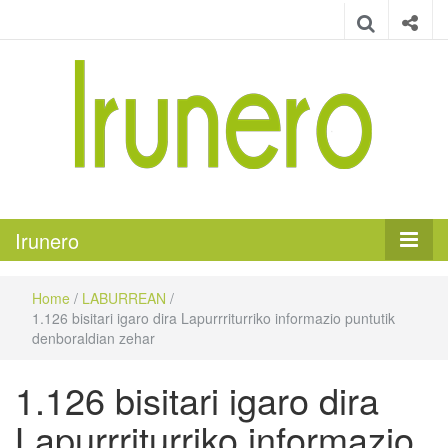
Irunero
Irungo euskarazko aldizkaria
Irunero
Home
/
LABURREAN
/
1.126 bisitari igaro dira Lapurrriturriko informazio puntutik
denboraldian zehar
1.126 bisitari igaro dira
Lapurrriturriko informazio