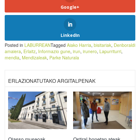
Google+
LinkedIn
Posted in
LABURREAN
Tagged
Aiako Harria
,
bisitariak
,
Denboraldi
amaiera
,
Erlaitz
,
Informazio gune
,
irun
,
irunero
,
Lapurriturri
,
mendia
,
Mendizaleak
,
Parke Naturala
ERLAZIONATUTAKO ARGITALPENAK
Oiasso museoak
Ostiral honetan ateak