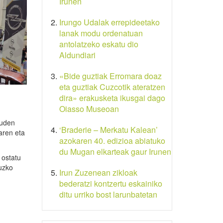
Irunen
Irungo Udalak errepideetako
lanak modu ordenatuan
antolatzeko eskatu dio
Aldundiari
«Bide guztiak Erromara doaz
eta guztiak Cuzcotik ateratzen
dira» erakusketa ikusgai dago
Oiasso Museoan
auden
‘Braderie – Merkatu Kalean’
aren eta
azokaren 40. edizioa abiatuko
du Mugan elkarteak gaur Irunen
 ostatu
ruzko
Irun Zuzenean zikloak
bederatzi kontzertu eskainiko
ditu urriko bost larunbatetan