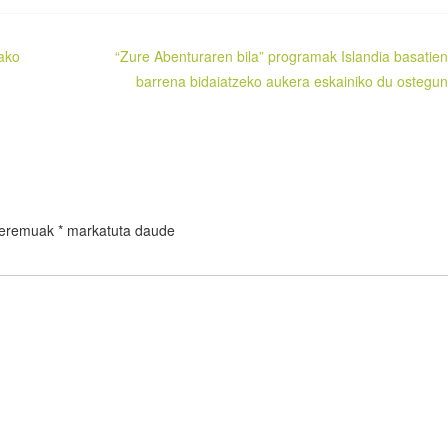
ako
“Zure Abenturaren bila” programak Islandia basatie
barrena bidaiatzeko aukera eskainiko du ostegu
 eremuak
*
markatuta daude