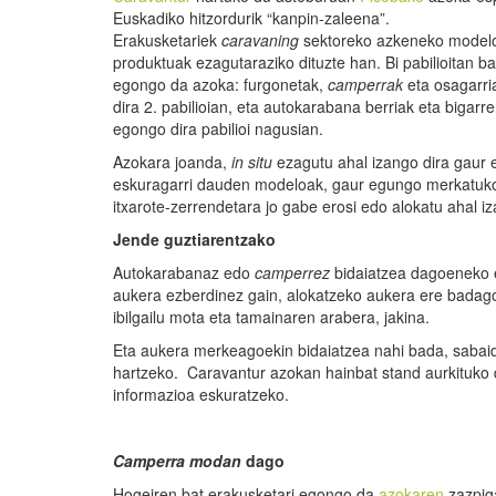
Euskadiko hitzordurik “kanpin-zaleena”.
Erakusketariek
caravaning
sektoreko azkeneko model
produktuak ezagutaraziko dituzte han. Bi pabilioitan b
egongo da azoka: furgonetak,
camperrak
eta osagarr
dira 2. pabilioian, eta autokarabana berriak eta bigar
egongo dira pabilioi nagusian.
Azokara joanda,
in
situ
ezagutu ahal izango dira gaur
eskuragarri dauden modeloak, gaur egungo merkatuk
itxarote-zerrendetara jo gabe erosi edo alokatu ahal iza
Jende guztiarentzako
Autokarabanaz edo
camperrez
bidaiatzea dagoeneko e
aukera ezberdinez gain, alokatzeko aukera ere badago
ibilgailu mota eta tamainaren arabera, jakina.
Eta aukera merkeagoekin bidaiatzea nahi bada, sabai
hartzeko. Caravantur azokan hainbat stand aurkituko dit
informazioa eskuratzeko.
Camperra
modan
dago
Hogeiren bat erakusketari egongo da
azokaren
zazpiga