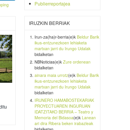
Publierreportajea
nping
IRUZKIN BERRIAK
Irun-za(ha)r-berria
(e)k
Beldur Barik
ikus-entzunezkoen lehiaketa
martxan jarri du Irungo Udalak
bidalketan
NBNoticias
(e)k
Zure ordenean
bidalketan
ainara maia urrotz
(e)k
Beldur Barik
ikus-entzunezkoen lehiaketa
martxan jarri du Irungo Udalak
bidalketan
IRUNERO HAMABOSTEKARIAK
PROYECTUAREN INGURUAN
ditu
IDATZITAKO BERRIA – Teatro y
Memoria del Bidasoa
(e)k
Lanean
ari dira Ribera beken irabazleak
bidalketan