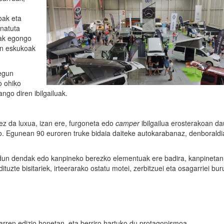
oak eta
anatuta
iak egongo
ren eskukoak
 egun
o ohiko
ngo diren ibilgailuak.
z da luxua, izan ere, furgoneta edo
camper
ibilgailua erosterakoan d
. Egunean 90 euroren truke bidaia daiteke autokarabanaz, denboraldi
dun dendak edo kanpineko berezko elementuak ere badira, kanpinetan
uzte bisitariek, irteerarako ostatu motei, zerbitzuei eta osagarriei bu
rren edizio honetan, eta berriro hartuko du protagonismoa