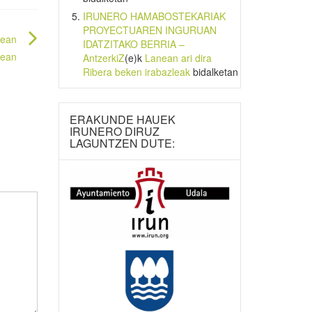
IRUNERO HAMABOSTEKARIAK
PROYECTUAREN INGURUAN
nean
IDATZITAKO BERRIA –
nean
AntzerkiZ
(e)k
Lanean ari dira
Ribera beken irabazleak
bidalketan
ERAKUNDE HAUEK
IRUNERO DIRUZ
LAGUNTZEN DUTE: