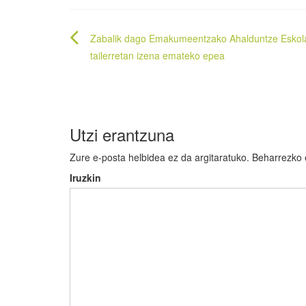
Bidalketetan
Zabalik dago Emakumeentzako Ahalduntze Eskol
zehar
tailerretan izena emateko epea
nabigatu
Utzi erantzuna
Zure e-posta helbidea ez da argitaratuko.
Beharrezko
Iruzkin