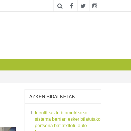
AZKEN BIDALKETAK
Identifikazio biometrikoko
sistema berriari esker bilatutako
pertsona bat atxilotu dute