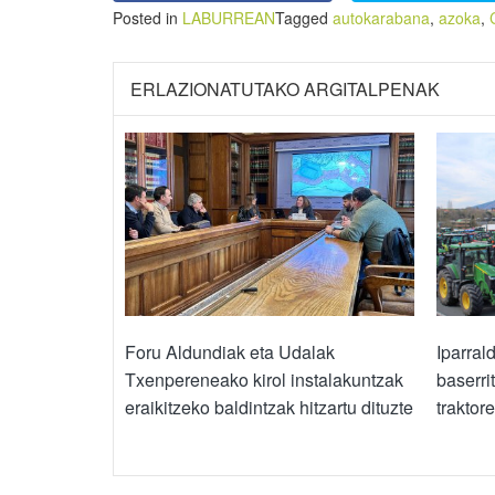
Posted in
LABURREAN
Tagged
autokarabana
,
azoka
,
ERLAZIONATUTAKO ARGITALPENAK
Foru Aldundiak eta Udalak
Iparral
Txenpereneako kirol instalakuntzak
baserri
eraikitzeko baldintzak hitzartu dituzte
traktore