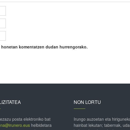
ile honetan komentatzen dudan hurrengorako.
IZITATEA
NON LORTU
 ezazu posta elektroniko bat
Irungo auzoetan eta hirigunek
ena@irunero.eus
helbidetara
hainbat lekutan; tabernak, uda