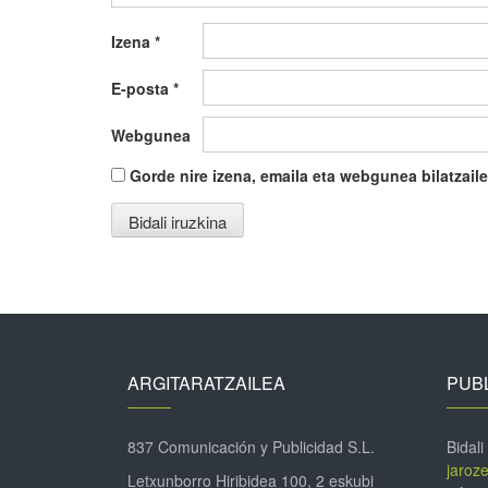
Izena
*
E-posta
*
Webgunea
Gorde nire izena, emaila eta webgunea bilatza
ARGITARATZAILEA
PUBL
837 Comunicación y Publicidad S.L.
Bidali
jaroz
Letxunborro Hiribidea 100, 2 eskubi