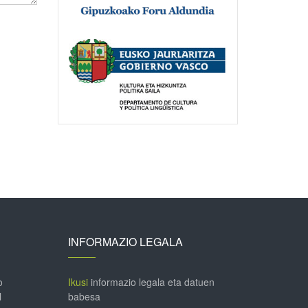
INFORMAZIO LEGALA
o
Ikusi
informazio legala eta datuen
l
babesa