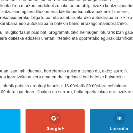
ekoak diren marken modeloei zonako automobilgintzako kontzesionari
izatzaileen egiten dituzten eraldaketa pertsonalizatuak ere. Izan ere,
otasunerako ibilgailu bat eta asteburuetarako autokarabana txikitxo
tan karabana edo autokarabana batekin baino errazago maniobratzeko.
u, mugikortasun plus bat, programatutako helmugen loturarik izan gab
 gera daitezke edozein unetan, irteteko eta oporretako egunak planifika
an izan nahi duenak, horretarako aukera izango du, aldez aurretik
gaua igarotzeko aukera ematen du, inprimaki bat betetze hutsarekin.
 etenik gabeko ordutegi hauekin: 16:00etatik 20:00etara ostiralean,
9:00etara igandean. Doakoa da sarrera, baita aparkalekua ere, azokar
Google+
LinkedIn