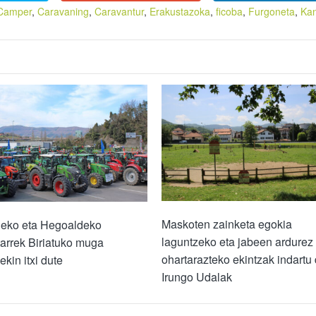
Camper
,
Caravaning
,
Caravantur
,
Erakustazoka
,
ficoba
,
Furgoneta
,
Ka
Maskoten zainketa egokia
deko eta Hegoaldeko
laguntzeko eta jabeen ardurez
tarrek Biriatuko muga
ohartarazteko ekintzak indartu 
ekin itxi dute
Irungo Udalak