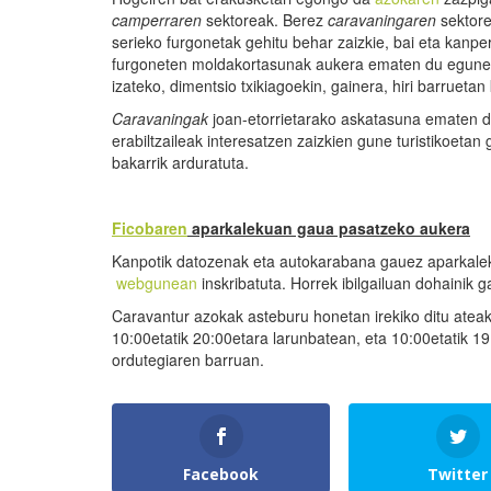
camperraren
sektoreak. Berez
caravaningaren
sektor
serieko furgonetak gehitu behar zaizkie, bai eta kanper
furgoneten moldakortasunak aukera ematen du egunerok
izateko, dimentsio txikiagoekin, gainera, hiri barrue
Caravaningak
joan-etorrietarako askatasuna ematen d
erabiltzaileak interesatzen zaizkien gune turistikoetan
bakarrik arduratuta.
Ficobaren
aparkalekuan gaua pasatzeko
aukera
Kanpotik datozenak eta autokarabana gauez aparkaleku
webgunean
inskribatuta. Horrek ibilgailuan dohainik 
Caravantur azokak asteburu honetan irekiko ditu ateak,
10:00etatik 20:00etara larunbatean, eta 10:00etatik 1
ordutegiaren barruan.
Facebook
Twitter