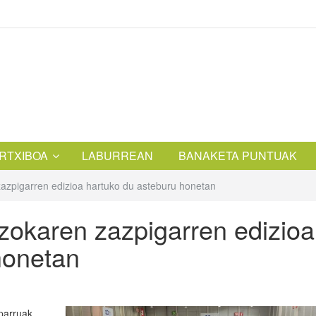
RTXIBOA
LABURREAN
BANAKETA PUNTUAK
azpigarren edizioa hartuko du asteburu honetan
zokaren zazpigarren edizioa
honetan
arruak,