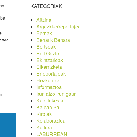
oen
KATEGORIAK
 bat
Aitzina
Argazki-erreportajea
Berriak
e;
tzeaz
Bertatik Bertara
Bertsoak
Beti Gazte
Ekintzaileak
Elkarrizketa
Erreportajeak
Hezkuntza
Informazioa
Irun atzo Irun gaur
en
Kale inkesta
Kalean Bai
Kirolak
Kolaborazioa
Kultura
LABURREAN