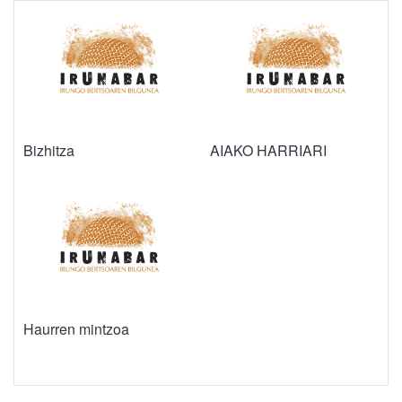
Bizhitza
AIAKO HARRIARI
Haurren mintzoa