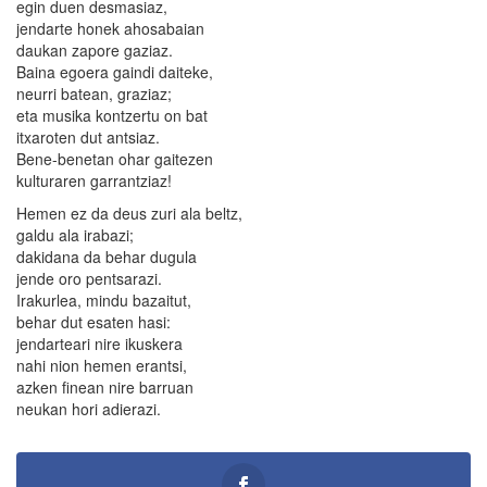
egin duen desmasiaz,
jendarte honek ahosabaian
daukan zapore gaziaz.
Baina egoera gaindi daiteke,
neurri batean, graziaz;
eta musika kontzertu on bat
itxaroten dut antsiaz.
Bene-benetan ohar gaitezen
kulturaren garrantziaz!
Hemen ez da deus zuri ala beltz,
galdu ala irabazi;
dakidana da behar dugula
jende oro pentsarazi.
Irakurlea, mindu bazaitut,
behar dut esaten hasi:
jendarteari nire ikuskera
nahi nion hemen erantsi,
azken finean nire barruan
neukan hori adierazi.