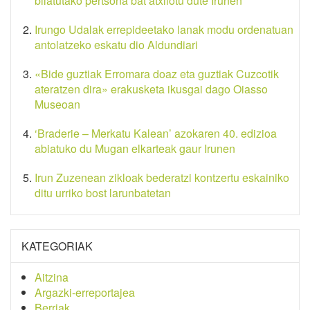
bilatutako pertsona bat atxilotu dute Irunen
Irungo Udalak errepideetako lanak modu ordenatuan
antolatzeko eskatu dio Aldundiari
«Bide guztiak Erromara doaz eta guztiak Cuzcotik
ateratzen dira» erakusketa ikusgai dago Oiasso
Museoan
‘Braderie – Merkatu Kalean’ azokaren 40. edizioa
abiatuko du Mugan elkarteak gaur Irunen
Irun Zuzenean zikloak bederatzi kontzertu eskainiko
ditu urriko bost larunbatetan
KATEGORIAK
Aitzina
Argazki-erreportajea
Berriak