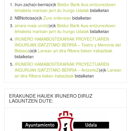
Irun-za(ha)r-berria
(e)k
Beldur Barik ikus-entzunezkoen
lehiaketa martxan jarri du Irungo Udalak
bidalketan
NBNoticias
(e)k
Zure ordenean
bidalketan
ainara maia urrotz
(e)k
Beldur Barik ikus-entzunezkoen
lehiaketa martxan jarri du Irungo Udalak
bidalketan
IRUNERO HAMABOSTEKARIAK PROYECTUAREN
INGURUAN IDATZITAKO BERRIA – Teatro y Memoria del
Bidasoa
(e)k
Lanean ari dira Ribera beken irabazleak
bidalketan
IRUNERO HAMABOSTEKARIAK PROYECTUAREN
INGURUAN IDATZITAKO BERRIA – AntzerkiZ
(e)k
Lanean
ari dira Ribera beken irabazleak
bidalketan
ERAKUNDE HAUEK IRUNERO DIRUZ
LAGUNTZEN DUTE: