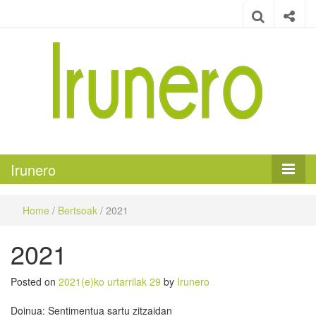
Irunero
Irungo euskarazko aldizkaria
Irunero
Home
/
Bertsoak
/
2021
2021
Posted on
2021(e)ko urtarrilak 29
by
Irunero
Doinua: Sentimentua sartu zitzaidan