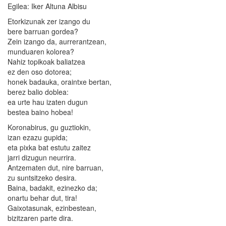
Egilea: Iker Altuna Albisu
Etorkizunak zer izango du
bere barruan gordea?
Zein izango da, aurrerantzean,
munduaren kolorea?
Nahiz topikoak baliatzea
ez den oso dotorea;
honek badauka, oraintxe bertan,
berez balio doblea:
ea urte hau izaten dugun
bestea baino hobea!
Koronabirus, gu guztiokin,
izan ezazu gupida;
eta pixka bat estutu zaitez
jarri dizugun neurrira.
Antzematen dut, nire barruan,
zu suntsitzeko desira.
Baina, badakit, ezinezko da;
onartu behar dut, tira!
Gaixotasunak, ezinbestean,
bizitzaren parte dira.