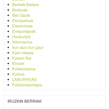
Bertatik Bertara
Bertsoak
Beti Gazte
Ekintzaileak
Elkarrizketa
Erreportajeak
Hezkuntza
Informazioa
Irun atzo Irun gaur
Kale inkesta
Kalean Bai
Kirolak
Kolaborazioa
Kultura
LABURREAN
Publierreportajea
IRUZKIN BERRIAK