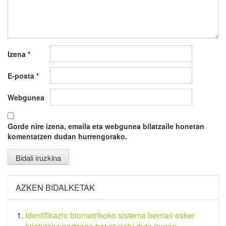
Izena
*
E-posta
*
Webgunea
Gorde nire izena, emaila eta webgunea bilatzaile honetan
komentatzen dudan hurrengorako.
AZKEN BIDALKETAK
Identifikazio biometrikoko sistema berriari esker