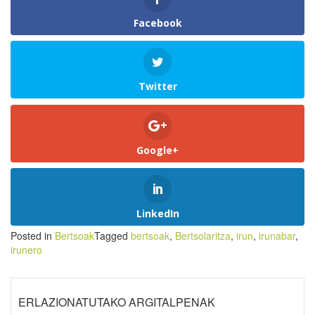
Facebook
Twitter
Google+
LinkedIn
Posted in
Bertsoak
Tagged
bertsoak
,
Bertsolaritza
,
irun
,
irunabar
,
irunero
ERLAZIONATUTAKO ARGITALPENAK