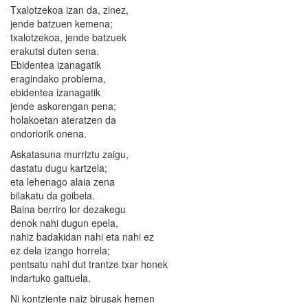
Txalotzekoa izan da, zinez,
jende batzuen kemena;
txalotzekoa, jende batzuek
erakutsi duten sena.
Ebidentea izanagatik
eragindako problema,
ebidentea izanagatik
jende askorengan pena;
holakoetan ateratzen da
ondoriorik onena.
Askatasuna murriztu zaigu,
dastatu dugu kartzela;
eta lehenago alaia zena
bilakatu da goibela.
Baina berriro lor dezakegu
denok nahi dugun epela,
nahiz badakidan nahi eta nahi ez
ez dela izango horrela;
pentsatu nahi dut trantze txar honek
indartuko gaituela.
Ni kontziente naiz birusak hemen