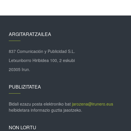
ARGITARATZAILEA
837 Comunicación y Publicidad S.L.
Letxunborro Hiribidea 100, 2 eskubi
20305 Irun.
PUBLIZITATEA
Bidali ezazu posta elektroniko bat
jarozena@irunero.eus
helbidetara informazio guztia jasotzeko.
NON LORTU