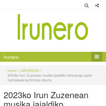
Irunero
Irungo euskarazko aldizkaria
Irunero
Home
/
LABURREAN
/
2023ko Irun Zuzenean musika jaialdiko lehenengo parte
hartzaileak konfirmatu dituzte
2023ko Irun Zuzenean
musika jaialdiko