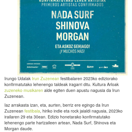
Irungo Udalak
Irun Zuzenean
festibalaren 2023ko ediziorako
konfirmatutako lehenengo taldeak iragarri ditu. Kultura Arloak
zuzeneko musikaren
alde egiten duen apustu nagusia da Irun
Zuzenean.
Iaz arrakasta izan, eta, aurten, berriz ere egingo da Irun
Zuzenean
festibala
, hiriko indie eta rock jaialdi nagusia, 2023ko
irailaren 29 eta 30ean. Edizio honetarako konfirmatutako
lehenengo parte hartzaileen artean, Nada Surf, Shinova eta
Morgan daude.