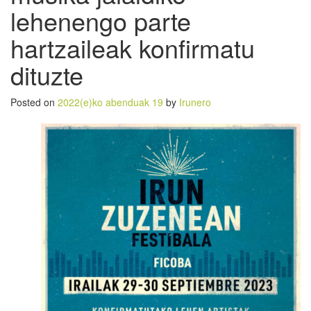
lehenengo parte
hartzaileak konfirmatu
dituzte
Posted on
2022(e)ko abenduak 19
by
Irunero