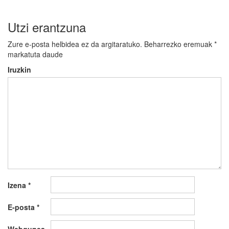
Utzi erantzuna
Zure e-posta helbidea ez da argitaratuko.
Beharrezko eremuak
*
markatuta daude
Iruzkin
Izena
*
E-posta
*