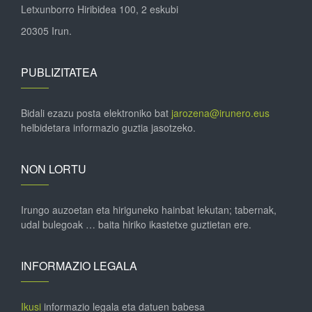
Letxunborro Hiribidea 100, 2 eskubi
20305 Irun.
PUBLIZITATEA
Bidali ezazu posta elektroniko bat
jarozena@irunero.eus
helbidetara informazio guztia jasotzeko.
NON LORTU
Irungo auzoetan eta hiriguneko hainbat lekutan; tabernak,
udal bulegoak … baita hiriko ikastetxe guztietan ere.
INFORMAZIO LEGALA
Ikusi
informazio legala eta datuen babesa