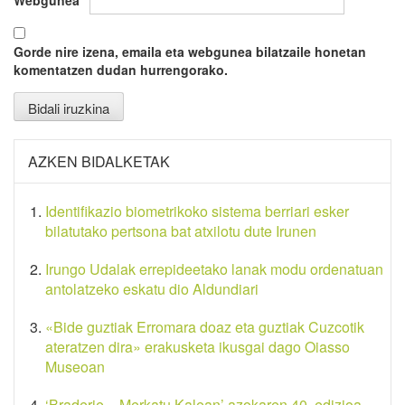
Webgunea
Gorde nire izena, emaila eta webgunea bilatzaile honetan
komentatzen dudan hurrengorako.
AZKEN BIDALKETAK
Identifikazio biometrikoko sistema berriari esker
bilatutako pertsona bat atxilotu dute Irunen
Irungo Udalak errepideetako lanak modu ordenatuan
antolatzeko eskatu dio Aldundiari
«Bide guztiak Erromara doaz eta guztiak Cuzcotik
ateratzen dira» erakusketa ikusgai dago Oiasso
Museoan
‘Braderie – Merkatu Kalean’ azokaren 40. edizioa