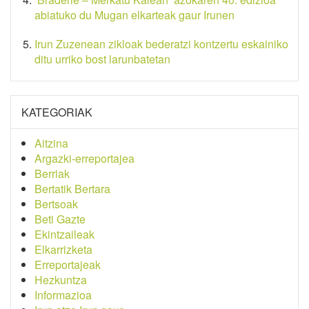
abiatuko du Mugan elkarteak gaur Irunen
Irun Zuzenean zikloak bederatzi kontzertu eskainiko
ditu urriko bost larunbatetan
KATEGORIAK
Aitzina
Argazki-erreportajea
Berriak
Bertatik Bertara
Bertsoak
Beti Gazte
Ekintzaileak
Elkarrizketa
Erreportajeak
Hezkuntza
Informazioa