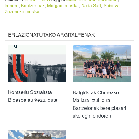
irunero
,
Kontzertuak
,
Morgan
,
musika
,
Nada Surf
,
Shinova
,
Zuzeneko musika
ERLAZIONATUTAKO ARGITALPENAK
Kontseilu Sozialista
Batgirls-ak Ohorezko
Bidasoa aurkeztu dute
Mailara itzuli dira
Bartzelonak bere plazari
uko egin ondoren