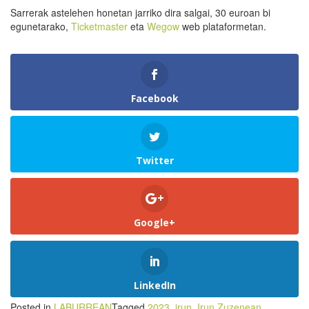
Sarrerak astelehen honetan jarriko dira salgai, 30 euroan bi
egunetarako,
Ticketmaster
eta
Wegow
web plataformetan.
Facebook
Twitter
Google+
LinkedIn
Posted in
LABURREAN
Tagged
2023
,
irun
,
Irun Zuzenean
,