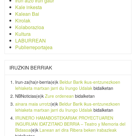
Irun atzo Irun gaur
Kale inkesta
Kalean Bai
Kirolak
Kolaborazioa
Kultura
LABURREAN
Publierreportajea
IRUZKIN BERRIAK
Irun-za(ha)r-berria
(e)k
Beldur Barik ikus-entzunezkoen
lehiaketa martxan jarri du Irungo Udalak
bidalketan
NBNoticias
(e)k
Zure ordenean
bidalketan
ainara maia urrotz
(e)k
Beldur Barik ikus-entzunezkoen
lehiaketa martxan jarri du Irungo Udalak
bidalketan
IRUNERO HAMABOSTEKARIAK PROYECTUAREN
INGURUAN IDATZITAKO BERRIA – Teatro y Memoria del
Bidasoa
(e)k
Lanean ari dira Ribera beken irabazleak