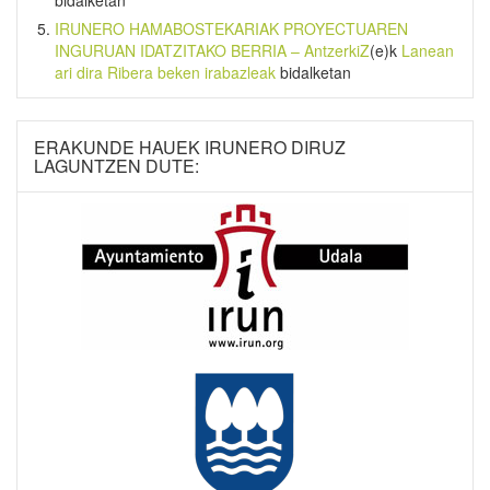
bidalketan
IRUNERO HAMABOSTEKARIAK PROYECTUAREN
INGURUAN IDATZITAKO BERRIA – AntzerkiZ
(e)k
Lanean
ari dira Ribera beken irabazleak
bidalketan
ERAKUNDE HAUEK IRUNERO DIRUZ
LAGUNTZEN DUTE: