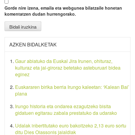
Gorde nire izena, emaila eta webgunea bilatzaile honetan
komentatzen dudan hurrengorako.
AZKEN BIDALKETAK
Gaur abiatuko da Euskal Jira Irunen, ohituraz,
kulturaz eta jai-giroraz betetako asteburuari bidea
eginez
Euskararen birika berria Irungo kaleetan: ‘Kalean Bai’
plana
Irungo historia eta ondarea ezagutzeko bisita
gidatuen egitarau zabala prestatuko da udarako
Udalak inbertitutako euro bakoitzeko 2,13 euro sortu
ditu Dies Oiassonis jaialdiak