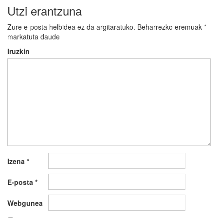
Utzi erantzuna
Zure e-posta helbidea ez da argitaratuko.
Beharrezko eremuak
*
markatuta daude
Iruzkin
Izena
*
E-posta
*
Webgunea