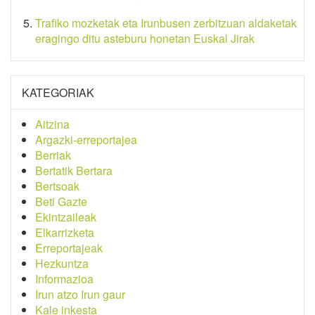
Trafiko mozketak eta Irunbusen zerbitzuan aldaketak
eragingo ditu asteburu honetan Euskal Jirak
KATEGORIAK
Aitzina
Argazki-erreportajea
Berriak
Bertatik Bertara
Bertsoak
Beti Gazte
Ekintzaileak
Elkarrizketa
Erreportajeak
Hezkuntza
Informazioa
Irun atzo Irun gaur
Kale inkesta