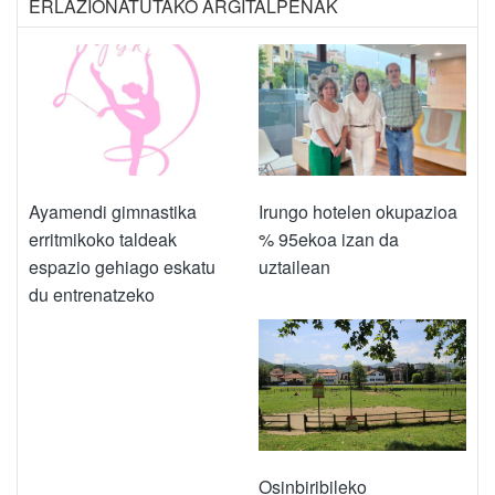
ERLAZIONATUTAKO ARGITALPENAK
Ayamendi gimnastika
Irungo hotelen okupazioa
erritmikoko taldeak
% 95ekoa izan da
espazio gehiago eskatu
uztailean
du entrenatzeko
Osinbiribileko