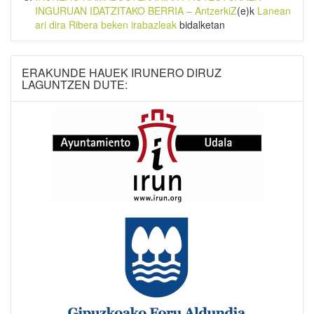
INGURUAN IDATZITAKO BERRIA – AntzerkiZ
(e)k
Lanean
ari dira Ribera beken irabazleak
bidalketan
ERAKUNDE HAUEK IRUNERO DIRUZ
LAGUNTZEN DUTE: