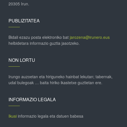
20305 Irun.
PUBLIZITATEA
Bidali ezazu posta elektroniko bat
jarozena@irunero.eus
helbidetara informazio guztia jasotzeko.
NON LORTU
Irungo auzoetan eta hiriguneko hainbat lekutan; tabernak,
udal bulegoak … baita hiriko ikastetxe guztietan ere.
INFORMAZIO LEGALA
Ikusi
informazio legala eta datuen babesa