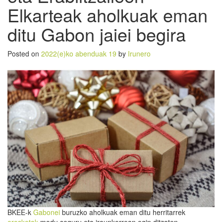
Elkarteak aholkuak eman
ditu Gabon jaiei begira
Posted on
2022(e)ko abenduak 19
by
Irunero
BKEE-k
Gabonei
buruzko aholkuak eman ditu herritarrek
erosketak
modu seguru eta iraunkorrean egin ditzaten.