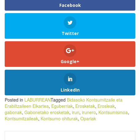
Facebook
Twitter
Google+
LinkedIn
Posted in
LABURREAN
Tagged
Bidasoko Kontsumitzaile eta
Erabiltzaileen Elkartea
,
Eguberriak
,
Erosketak
,
Erosleak
,
gabonak
,
Gabonetako erosketak
,
irun
,
irunero
,
Kontsumismoa
,
Kontsumitzaileak
,
Kontsumo ohiturak
,
Opariak