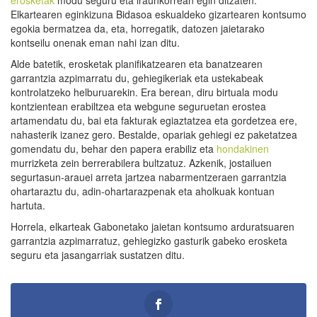
Elkartearen eginkizuna Bidasoa eskualdeko gizartearen kontsumo
egokia bermatzea da, eta, horregatik, datozen jaietarako
kontseilu onenak eman nahi izan ditu.
Alde batetik, erosketak planifikatzearen eta banatzearen
garrantzia azpimarratu du, gehiegikeriak eta ustekabeak
kontrolatzeko helburuarekin. Era berean, diru birtuala modu
kontzientean erabiltzea eta webgune seguruetan erostea
artamendatu du, bai eta fakturak egiaztatzea eta gordetzea ere,
nahasterik izanez gero. Bestalde, opariak gehiegi ez paketatzea
gomendatu du, behar den papera erabiliz eta
hondakinen
murrizketa zein berrerabilera bultzatuz. Azkenik, jostailuen
segurtasun-arauei arreta jartzea nabarmentzeraen garrantzia
ohartaraztu du, adin-ohartarazpenak eta aholkuak kontuan
hartuta.
Horrela, elkarteak Gabonetako jaietan kontsumo arduratsuaren
garrantzia azpimarratuz, gehiegizko gasturik gabeko erosketa
seguru eta jasangarriak sustatzen ditu.