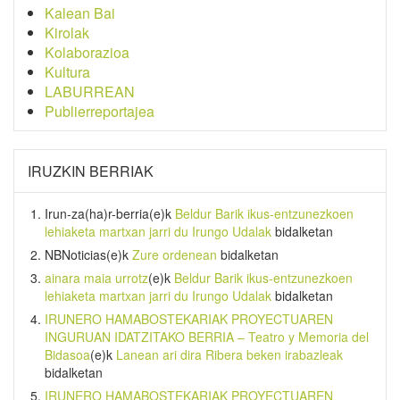
Kalean Bai
Kirolak
Kolaborazioa
Kultura
LABURREAN
Publierreportajea
IRUZKIN BERRIAK
Irun-za(ha)r-berria
(e)k
Beldur Barik ikus-entzunezkoen
lehiaketa martxan jarri du Irungo Udalak
bidalketan
NBNoticias
(e)k
Zure ordenean
bidalketan
ainara maia urrotz
(e)k
Beldur Barik ikus-entzunezkoen
lehiaketa martxan jarri du Irungo Udalak
bidalketan
IRUNERO HAMABOSTEKARIAK PROYECTUAREN
INGURUAN IDATZITAKO BERRIA – Teatro y Memoria del
Bidasoa
(e)k
Lanean ari dira Ribera beken irabazleak
bidalketan
IRUNERO HAMABOSTEKARIAK PROYECTUAREN