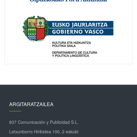
ARGITARATZAILEA
837 Comunicación y Publicidad S.L.
Letxunborro Hiribidea 100, 2 eskubi