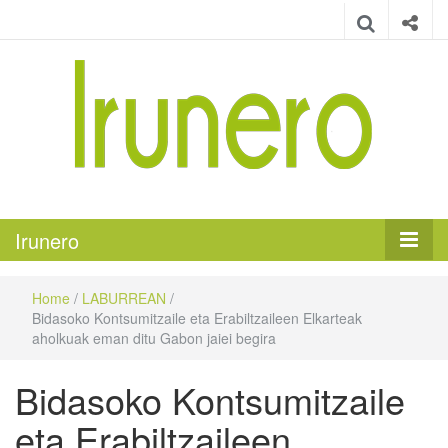
Irunero
Irungo euskarazko aldizkaria
Irunero
Home
/
LABURREAN
/
Bidasoko Kontsumitzaile eta Erabiltzaileen Elkarteak
aholkuak eman ditu Gabon jaiei begira
Bidasoko Kontsumitzaile
eta Erabiltzaileen