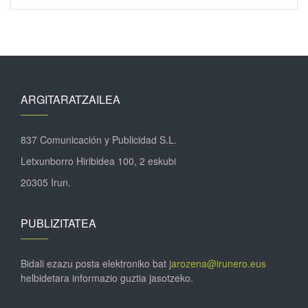
ARGITARATZAILEA
837 Comunicación y Publicidad S.L.
Letxunborro Hiribidea 100, 2 eskubi
20305 Irun.
PUBLIZITATEA
Bidali ezazu posta elektroniko bat
jarozena@irunero.eus
helbidetara informazio guztia jasotzeko.