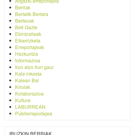
Argazki-erreportajea
Berriak
Bertatik Bertara
Bertsoak
Beti Gazte
Ekintzaileak
Elkarrizketa
Erreportajeak
Hezkuntza
Informazioa
Irun atzo Irun gaur
Kale inkesta
Kalean Bai
Kirolak
Kolaborazioa
Kultura
LABURREAN
Publierreportajea
IRUZKIN BERRIAK