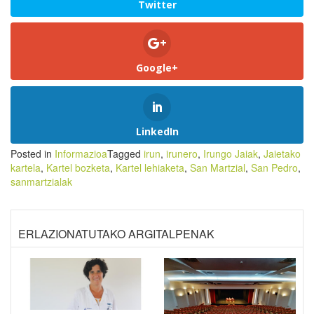
Twitter
Google+
LinkedIn
Posted in
Informazioa
Tagged
irun
,
irunero
,
Irungo Jaiak
,
Jaietako
kartela
,
Kartel bozketa
,
Kartel lehiaketa
,
San Martzial
,
San Pedro
,
sanmartzialak
ERLAZIONATUTAKO ARGITALPENAK