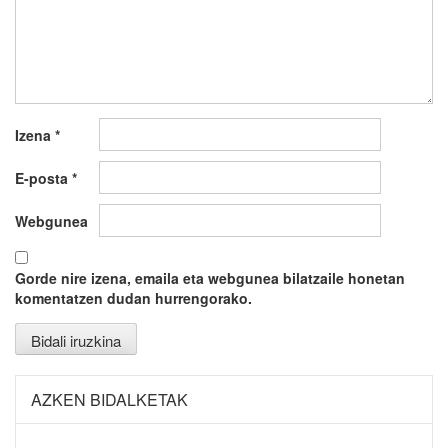
Izena
*
E-posta
*
Webgunea
Gorde nire izena, emaila eta webgunea bilatzaile honetan
komentatzen dudan hurrengorako.
AZKEN BIDALKETAK