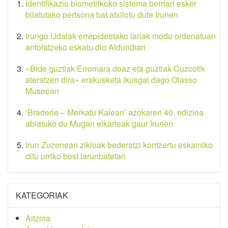
Identifikazio biometrikoko sistema berriari esker
bilatutako pertsona bat atxilotu dute Irunen
Irungo Udalak errepideetako lanak modu ordenatuan
antolatzeko eskatu dio Aldundiari
«Bide guztiak Erromara doaz eta guztiak Cuzcotik
ateratzen dira» erakusketa ikusgai dago Oiasso
Museoan
‘Braderie – Merkatu Kalean’ azokaren 40. edizioa
abiatuko du Mugan elkarteak gaur Irunen
Irun Zuzenean zikloak bederatzi kontzertu eskainiko
ditu urriko bost larunbatetan
KATEGORIAK
Aitzina