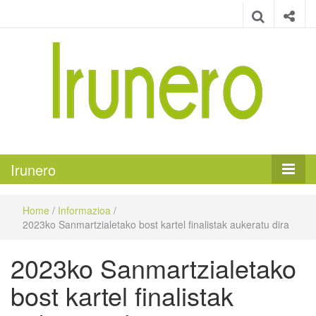
Irunero
Irungo euskarazko aldizkaria
Irunero
Home
/
Informazioa
/
2023ko Sanmartzialetako bost kartel finalistak aukeratu dira
2023ko Sanmartzialetako
bost kartel finalistak