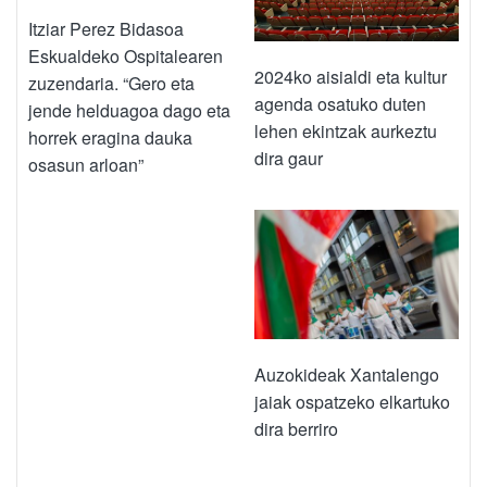
Itziar Perez Bidasoa
Eskualdeko Ospitalearen
2024ko aisialdi eta kultur
zuzendaria. “Gero eta
agenda osatuko duten
jende helduagoa dago eta
lehen ekintzak aurkeztu
horrek eragina dauka
dira gaur
osasun arloan”
Auzokideak Xantalengo
jaiak ospatzeko elkartuko
dira berriro