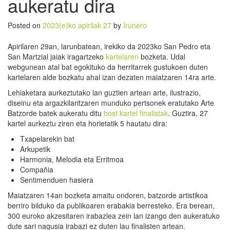
aukeratu dira
Posted on
2023(e)ko apirilak 27
by
Irunero
Apirilaren 29an, larunbatean, irekiko da 2023ko San Pedro eta
San Martzial jaiak iragartzeko
kartelaren
bozketa. Udal
webgunean atal bat egokituko da herritarrek gustukoen duten
kartelaren alde bozkatu ahal izan dezaten maiatzaren 14ra arte.
Lehiaketara aurkeztutako lan guztien artean arte, ilustrazio,
diseinu eta argazkilaritzaren munduko pertsonek eratutako Arte
Batzorde batek aukeratu ditu
bost kartel finalistak
. Guztira, 27
kartel aurkeztu ziren eta horietatik 5 hautatu dira:
Txapelarekin bat
Arkupetik
Harmonia, Melodia eta Erritmoa
Compañia
Sentimenduen hasiera
Maiatzaren 14an bozketa amaitu ondoren, batzorde artistikoa
berriro bilduko da publikoaren erabakia berresteko. Era berean,
300 euroko akzesitaren irabazlea zein lan izango den aukeratuko
dute sari nagusia irabazi ez duten lau finalisten artean.