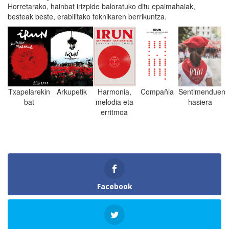
Horretarako, hainbat irizpide baloratuko ditu epaimahaiak,
besteak beste, erabilitako teknikaren berrikuntza.
Harmonia,
Arkupetik
Txapelarekin
Compañia
Sentimenduen
melodia eta
bat
hasiera
erritmoa
Facebook