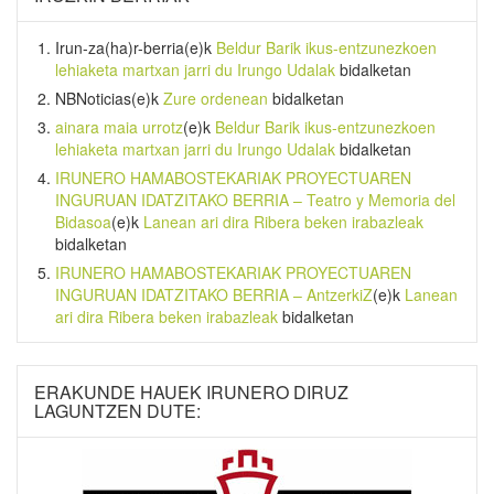
Irun-za(ha)r-berria
(e)k
Beldur Barik ikus-entzunezkoen
lehiaketa martxan jarri du Irungo Udalak
bidalketan
NBNoticias
(e)k
Zure ordenean
bidalketan
ainara maia urrotz
(e)k
Beldur Barik ikus-entzunezkoen
lehiaketa martxan jarri du Irungo Udalak
bidalketan
IRUNERO HAMABOSTEKARIAK PROYECTUAREN
INGURUAN IDATZITAKO BERRIA – Teatro y Memoria del
Bidasoa
(e)k
Lanean ari dira Ribera beken irabazleak
bidalketan
IRUNERO HAMABOSTEKARIAK PROYECTUAREN
INGURUAN IDATZITAKO BERRIA – AntzerkiZ
(e)k
Lanean
ari dira Ribera beken irabazleak
bidalketan
ERAKUNDE HAUEK IRUNERO DIRUZ
LAGUNTZEN DUTE: