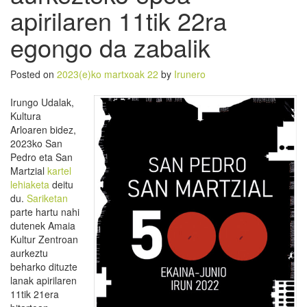
apirilaren 11tik 22ra
egongo da zabalik
Posted on
2023(e)ko martxoak 22
by
Irunero
Irungo Udalak,
Kultura
Arloaren bidez,
2023ko San
Pedro eta San
Martzial
kartel
lehiaketa
deitu
du.
Sariketan
parte hartu nahi
dutenek Amaia
Kultur Zentroan
aurkeztu
beharko dituzte
lanak apirilaren
11tik 21era