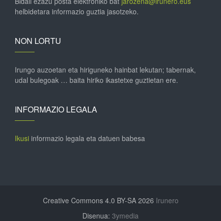
Bidali ezazu posta elektroniko bat
jarozena@irunero.eus
helbidetara informazio guztia jasotzeko.
NON LORTU
Irungo auzoetan eta hiriguneko hainbat lekutan; tabernak,
udal bulegoak … baita hiriko ikastetxe guztietan ere.
INFORMAZIO LEGALA
Ikusi
informazio legala eta datuen babesa
Creative Commons 4.0 BY-SA 2026
Irunero
Disenua:
3ymedia