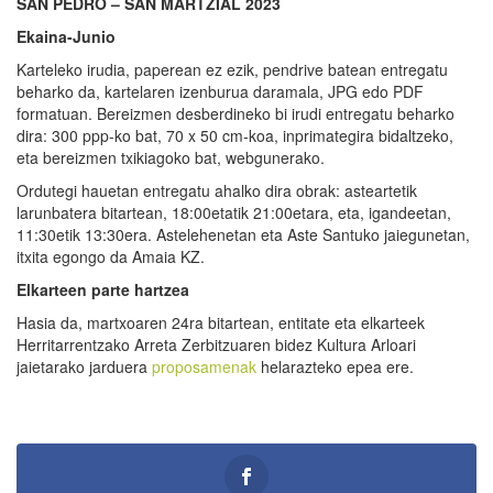
SAN PEDRO – SAN MARTZIAL 2023
Ekaina-Junio
Karteleko irudia, paperean ez ezik, pendrive batean entregatu
beharko da, kartelaren izenburua daramala, JPG edo PDF
formatuan. Bereizmen desberdineko bi irudi entregatu beharko
dira: 300 ppp-ko bat, 70 x 50 cm-koa, inprimategira bidaltzeko,
eta bereizmen txikiagoko bat, webgunerako.
Ordutegi hauetan entregatu ahalko dira obrak: asteartetik
larunbatera bitartean, 18:00etatik 21:00etara, eta, igandeetan,
11:30etik 13:30era. Astelehenetan eta Aste Santuko jaiegunetan,
itxita egongo da Amaia KZ.
Elkarteen parte hartzea
Hasia da, martxoaren 24ra bitartean, entitate eta elkarteek
Herritarrentzako Arreta Zerbitzuaren bidez Kultura Arloari
jaietarako jarduera
proposamenak
helarazteko epea ere.