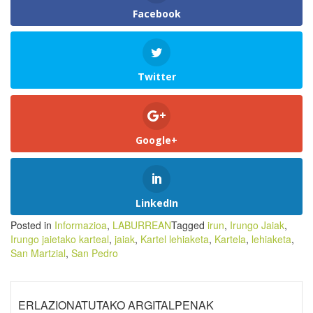
Facebook
Twitter
Google+
LinkedIn
Posted in
Informazioa
,
LABURREAN
Tagged
irun
,
Irungo Jaiak
,
Irungo jaietako karteal
,
jaiak
,
Kartel lehiaketa
,
Kartela
,
lehiaketa
,
San Martzial
,
San Pedro
ERLAZIONATUTAKO ARGITALPENAK