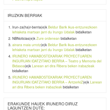
IRUZKIN BERRIAK
Irun-za(ha)r-berria
(e)k
Beldur Barik ikus-entzunezkoen
lehiaketa martxan jarri du Irungo Udalak
bidalketan
NBNoticias
(e)k
Zure ordenean
bidalketan
ainara maia urrotz
(e)k
Beldur Barik ikus-entzunezkoen
lehiaketa martxan jarri du Irungo Udalak
bidalketan
IRUNERO HAMABOSTEKARIAK PROYECTUAREN
INGURUAN IDATZITAKO BERRIA – Teatro y Memoria del
Bidasoa
(e)k
Lanean ari dira Ribera beken irabazleak
bidalketan
IRUNERO HAMABOSTEKARIAK PROYECTUAREN
INGURUAN IDATZITAKO BERRIA – AntzerkiZ
(e)k
Lanean
ari dira Ribera beken irabazleak
bidalketan
ERAKUNDE HAUEK IRUNERO DIRUZ
LAGUNTZEN DUTE: