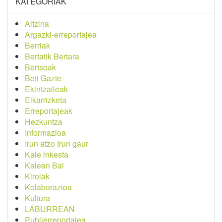
KATEGORIAK
Aitzina
Argazki-erreportajea
Berriak
Bertatik Bertara
Bertsoak
Beti Gazte
Ekintzaileak
Elkarrizketa
Erreportajeak
Hezkuntza
Informazioa
Irun atzo Irun gaur
Kale inkesta
Kalean Bai
Kirolak
Kolaborazioa
Kultura
LABURREAN
Publierreportajea