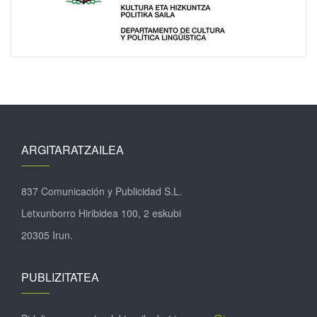
ARGITARATZAILEA
837 Comunicación y Publicidad S.L.
Letxunborro Hiribidea 100, 2 eskubi
20305 Irun.
PUBLIZITATEA