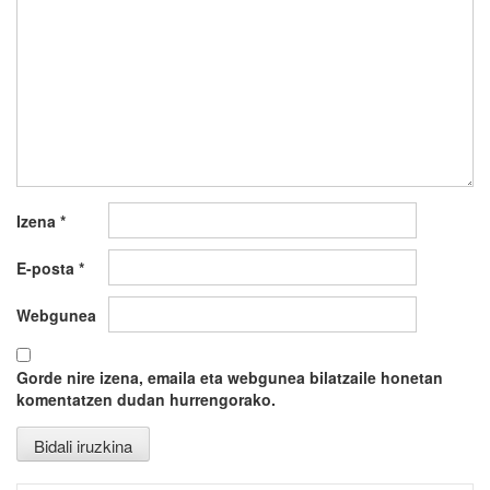
Izena
*
E-posta
*
Webgunea
Gorde nire izena, emaila eta webgunea bilatzaile honetan
komentatzen dudan hurrengorako.