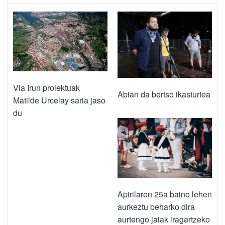
Via Irun proiektuak
Abian da bertso ikasturtea
Matilde Urcelay saria jaso
du
Apirilaren 25a baino lehen
aurkeztu beharko dira
aurtengo jaiak iragartzeko