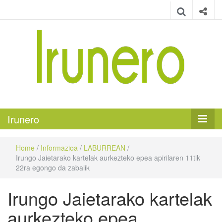
Irunero
Irungo euskarazko aldizkaria
Irunero
Home
/
Informazioa
/
LABURREAN
/
Irungo Jaietarako kartelak aurkezteko epea apirilaren 11tik
22ra egongo da zabalik
Irungo Jaietarako kartelak
aurkezteko epea