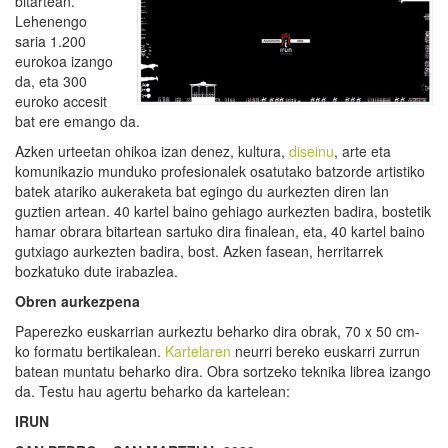
bitartean.
Lehenengo
saria 1.200
eurokoa izango
da, eta 300
euroko accesit
bat ere emango da.
Azken urteetan ohikoa izan denez, kultura,
diseinu
, arte eta
komunikazio munduko profesionalek osatutako batzorde artistiko
batek atariko aukeraketa bat egingo du aurkezten diren lan
guztien artean. 40 kartel baino gehiago aurkezten badira, bostetik
hamar obrara bitartean sartuko dira finalean, eta, 40 kartel baino
gutxiago aurkezten badira, bost. Azken fasean, herritarrek
bozkatuko dute irabazlea.
Obren aurkezpena
Paperezko euskarrian aurkeztu beharko dira obrak, 70 x 50 cm-
ko formatu bertikalean.
Kartelaren
neurri bereko euskarri zurrun
batean muntatu beharko dira. Obra sortzeko teknika librea izango
da. Testu hau agertu beharko da kartelean:
IRUN