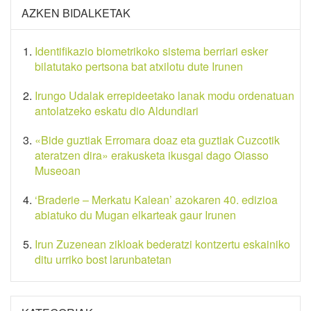
AZKEN BIDALKETAK
Identifikazio biometrikoko sistema berriari esker
bilatutako pertsona bat atxilotu dute Irunen
Irungo Udalak errepideetako lanak modu ordenatuan
antolatzeko eskatu dio Aldundiari
«Bide guztiak Erromara doaz eta guztiak Cuzcotik
ateratzen dira» erakusketa ikusgai dago Oiasso
Museoan
‘Braderie – Merkatu Kalean’ azokaren 40. edizioa
abiatuko du Mugan elkarteak gaur Irunen
Irun Zuzenean zikloak bederatzi kontzertu eskainiko
ditu urriko bost larunbatetan