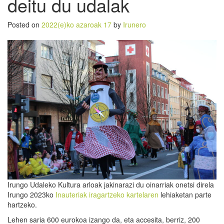
deitu du udalak
Posted on
2022(e)ko azaroak 17
by
Irunero
Irungo Udaleko Kultura arloak jakinarazi du oinarriak onetsi direla
Irungo 2023ko
Inauteriak iragartzeko kartelaren
lehiaketan parte
hartzeko.
Lehen saria 600 eurokoa izango da, eta accesita, berriz, 200