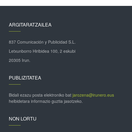
ARGITARATZAILEA
837 Comunicación y Publicidad S.L.
Letxunborro Hiribidea 100, 2 eskubi
20305 Irun.
PUBLIZITATEA
Bidali ezazu posta elektroniko bat
jarozena@irunero.eus
helbidetara informazio guztia jasotzeko.
NON LORTU