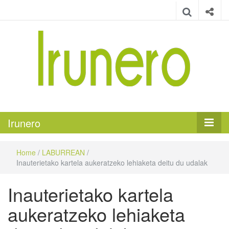
Irunero
Irungo euskarazko aldizkaria
Irunero
Home
/
LABURREAN
/
Inauterietako kartela aukeratzeko lehiaketa deitu du udalak
Inauterietako kartela
aukeratzeko lehiaketa