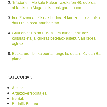
‘Braderie – Merkatu Kalean’ azokaren 40. edizioa
abiatuko du Mugan elkarteak gaur Irunen
Irun Zuzenean zikloak bederatzi kontzertu eskainiko
ditu urriko bost larunbatetan
Gaur abiatuko da Euskal Jira Irunen, ohituraz,
kulturaz eta jai-giroraz betetako asteburuari bidea
eginez
Euskararen birika berria Irungo kaleetan: ‘Kalean Bai’
plana
KATEGORIAK
Aitzina
Argazki-erreportajea
Berriak
Bertatik Bertara