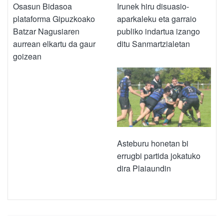
Osasun Bidasoa
Irunek hiru disuasio-
plataforma Gipuzkoako
aparkaleku eta garraio
Batzar Nagusiaren
publiko indartua izango
aurrean elkartu da gaur
ditu Sanmartzialetan
goizean
Asteburu honetan bi
errugbi partida jokatuko
dira Plaiaundin