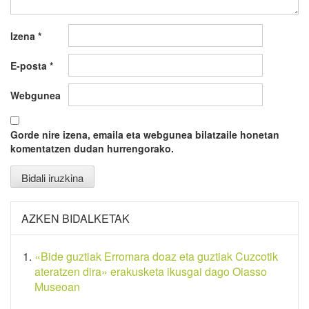
Izena
*
E-posta
*
Webgunea
Gorde nire izena, emaila eta webgunea bilatzaile honetan
komentatzen dudan hurrengorako.
AZKEN BIDALKETAK
«Bide guztiak Erromara doaz eta guztiak Cuzcotik
ateratzen dira» erakusketa ikusgai dago Oiasso
Museoan