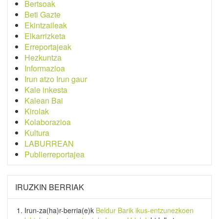
Bertsoak
Beti Gazte
Ekintzaileak
Elkarrizketa
Erreportajeak
Hezkuntza
Informazioa
Irun atzo Irun gaur
Kale inkesta
Kalean Bai
Kirolak
Kolaborazioa
Kultura
LABURREAN
Publierreportajea
IRUZKIN BERRIAK
Irun-za(ha)r-berria
(e)k
Beldur Barik ikus-entzunezkoen