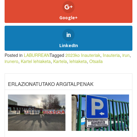
Google+
LinkedIn
Posted in
LABURREAN
Tagged
2023ko Inauteriak
,
Inauteria
,
irun
,
irunero
,
Kartel lehiaketa
,
Kartela
,
lehiaketa
,
Otsaila
ERLAZIONATUTAKO ARGITALPENAK