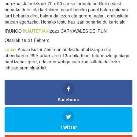
eurokoa. Jatorrizkoek 70 x 50 cm-ko formatu bertikala eduki
beharko dute, eta kartelaren neurri bereko panel baten gainean
jarri beharko dira, balora daitezen eta gerora, agian, erakusketa
batean agertzeko. Honako testu hau izan beharko du kartelak:
IRUNGO
INAUTERIAK
2023 CARNAVALES DE IRUN
Otsailak 16-21 Febrero
Lanak
Amaia Kultur Zentroan aurkeztu ahal izango dira
abenduaren 26tik urtarrilaren 13ra bitartean. Informazio gehiago
nahi izanez gero, udalaren webgunean kontsultatu daitezke
lehiaketaren oinarriak.
Facebook
Twitter