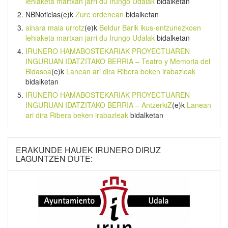
lehiaketa martxan jarri du Irungo Udalak
bidalketan
NBNoticias
(e)k
Zure ordenean
bidalketan
ainara maia urrotz
(e)k
Beldur Barik ikus-entzunezkoen
lehiaketa martxan jarri du Irungo Udalak
bidalketan
IRUNERO HAMABOSTEKARIAK PROYECTUAREN
INGURUAN IDATZITAKO BERRIA – Teatro y Memoria del
Bidasoa
(e)k
Lanean ari dira Ribera beken irabazleak
bidalketan
IRUNERO HAMABOSTEKARIAK PROYECTUAREN
INGURUAN IDATZITAKO BERRIA – AntzerkiZ
(e)k
Lanean
ari dira Ribera beken irabazleak
bidalketan
ERAKUNDE HAUEK IRUNERO DIRUZ
LAGUNTZEN DUTE: