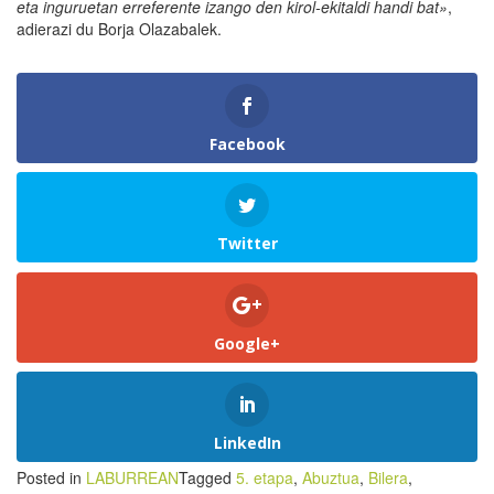
eta inguruetan erreferente izango den kirol-ekitaldi handi bat»
,
adierazi du Borja Olazabalek.
Facebook
Twitter
Google+
LinkedIn
Posted in
LABURREAN
Tagged
5. etapa
,
Abuztua
,
Bilera
,