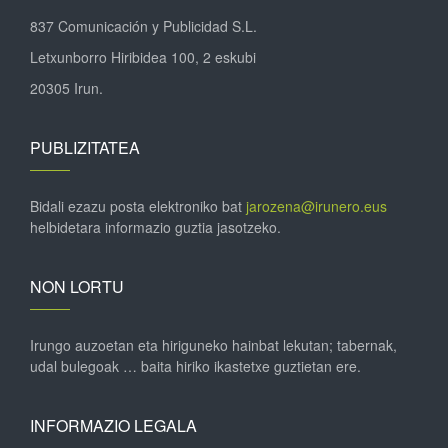
837 Comunicación y Publicidad S.L.
Letxunborro Hiribidea 100, 2 eskubi
20305 Irun.
PUBLIZITATEA
Bidali ezazu posta elektroniko bat
jarozena@irunero.eus
helbidetara informazio guztia jasotzeko.
NON LORTU
Irungo auzoetan eta hiriguneko hainbat lekutan; tabernak,
udal bulegoak … baita hiriko ikastetxe guztietan ere.
INFORMAZIO LEGALA