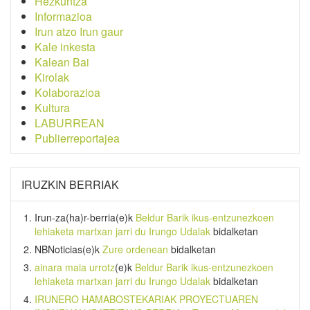
Hezkuntza
Informazioa
Irun atzo Irun gaur
Kale inkesta
Kalean Bai
Kirolak
Kolaborazioa
Kultura
LABURREAN
Publierreportajea
IRUZKIN BERRIAK
Irun-za(ha)r-berria
(e)k
Beldur Barik ikus-entzunezkoen
lehiaketa martxan jarri du Irungo Udalak
bidalketan
NBNoticias
(e)k
Zure ordenean
bidalketan
ainara maia urrotz
(e)k
Beldur Barik ikus-entzunezkoen
lehiaketa martxan jarri du Irungo Udalak
bidalketan
IRUNERO HAMABOSTEKARIAK PROYECTUAREN