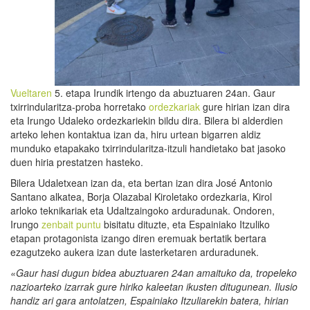
Vueltaren
5. etapa Irundik irtengo da abuztuaren 24an. Gaur
txirrindularitza-proba horretako
ordezkariak
gure hirian izan dira
eta Irungo Udaleko ordezkariekin bildu dira. Bilera bi alderdien
arteko lehen kontaktua izan da, hiru urtean bigarren aldiz
munduko etapakako txirrindularitza-itzuli handietako bat jasoko
duen hiria prestatzen hasteko.
Bilera Udaletxean izan da, eta bertan izan dira José Antonio
Santano alkatea, Borja Olazabal Kiroletako ordezkaria, Kirol
arloko teknikariak eta Udaltzaingoko arduradunak. Ondoren,
Irungo
zenbait puntu
bisitatu dituzte, eta Espainiako Itzuliko
etapan protagonista izango diren eremuak bertatik bertara
ezagutzeko aukera izan dute lasterketaren arduradunek.
«Gaur hasi dugun bidea abuztuaren 24an amaituko da, tropeleko
nazioarteko izarrak gure hiriko kaleetan ikusten ditugunean.
Ilusio
handiz ari gara antolatzen, Espainiako Itzuliarekin batera, hirian