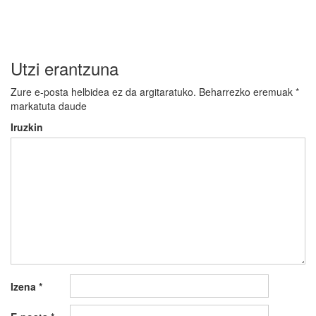
Utzi erantzuna
Zure e-posta helbidea ez da argitaratuko.
Beharrezko eremuak
*
markatuta daude
Iruzkin
Izena
*