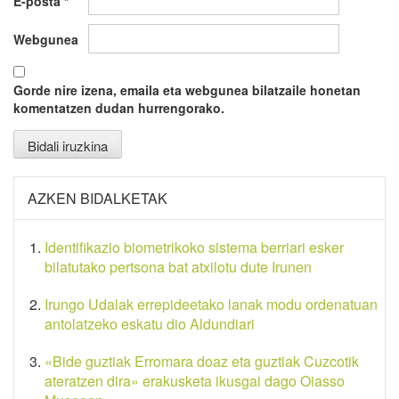
E-posta
*
Webgunea
Gorde nire izena, emaila eta webgunea bilatzaile honetan
komentatzen dudan hurrengorako.
AZKEN BIDALKETAK
Identifikazio biometrikoko sistema berriari esker
bilatutako pertsona bat atxilotu dute Irunen
Irungo Udalak errepideetako lanak modu ordenatuan
antolatzeko eskatu dio Aldundiari
«Bide guztiak Erromara doaz eta guztiak Cuzcotik
ateratzen dira» erakusketa ikusgai dago Oiasso