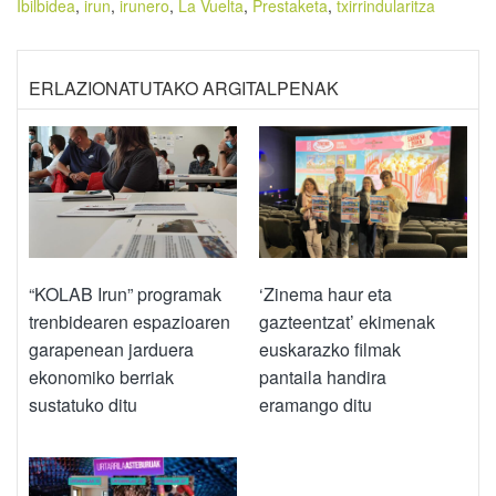
Ibilbidea
,
irun
,
irunero
,
La Vuelta
,
Prestaketa
,
txirrindularitza
ERLAZIONATUTAKO ARGITALPENAK
“KOLAB Irun” programak
‘Zinema haur eta
trenbidearen espazioaren
gazteentzat’ ekimenak
garapenean jarduera
euskarazko filmak
ekonomiko berriak
pantaila handira
sustatuko ditu
eramango ditu