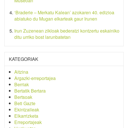
Museoan
‘Braderie – Merkatu Kalean’ azokaren 40. edizioa
abiatuko du Mugan elkarteak gaur Irunen
Irun Zuzenean zikloak bederatzi kontzertu eskainiko
ditu urriko bost larunbatetan
KATEGORIAK
Aitzina
Argazki-erreportajea
Berriak
Bertatik Bertara
Bertsoak
Beti Gazte
Ekintzaileak
Elkarrizketa
Erreportajeak