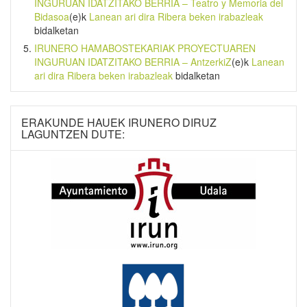
INGURUAN IDATZITAKO BERRIA – Teatro y Memoria del
Bidasoa
(e)k
Lanean ari dira Ribera beken irabazleak
bidalketan
IRUNERO HAMABOSTEKARIAK PROYECTUAREN
INGURUAN IDATZITAKO BERRIA – AntzerkiZ
(e)k
Lanean
ari dira Ribera beken irabazleak
bidalketan
ERAKUNDE HAUEK IRUNERO DIRUZ
LAGUNTZEN DUTE: