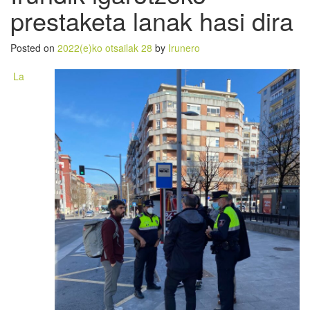
prestaketa lanak hasi dira
Posted on
2022(e)ko otsailak 28
by
Irunero
La