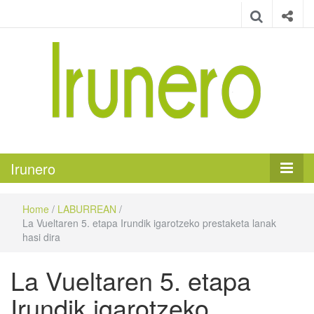
Irunero
Irungo euskarazko aldizkaria
Irunero
Home
/
LABURREAN
/
La Vueltaren 5. etapa Irundik igarotzeko prestaketa lanak
hasi dira
La Vueltaren 5. etapa
Irundik igarotzeko