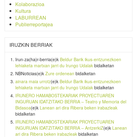
Kolaborazioa
Kultura
LABURREAN
Publierreportajea
IRUZKIN BERRIAK
Irun-za(ha)r-berria
(e)k
Beldur Barik ikus-entzunezkoen
lehiaketa martxan jarri du Irungo Udalak
bidalketan
NBNoticias
(e)k
Zure ordenean
bidalketan
ainara maia urrotz
(e)k
Beldur Barik ikus-entzunezkoen
lehiaketa martxan jarri du Irungo Udalak
bidalketan
IRUNERO HAMABOSTEKARIAK PROYECTUAREN
INGURUAN IDATZITAKO BERRIA – Teatro y Memoria del
Bidasoa
(e)k
Lanean ari dira Ribera beken irabazleak
bidalketan
IRUNERO HAMABOSTEKARIAK PROYECTUAREN
INGURUAN IDATZITAKO BERRIA – AntzerkiZ
(e)k
Lanean
ari dira Ribera beken irabazleak
bidalketan