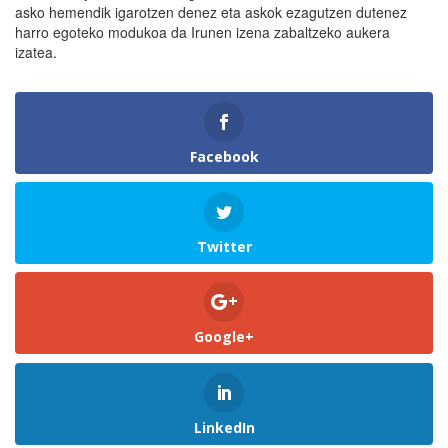
asko hemendik igarotzen denez eta askok ezagutzen dutenez
harro egoteko modukoa da Irunen izena zabaltzeko aukera
izatea.
Facebook
Twitter
Google+
LinkedIn