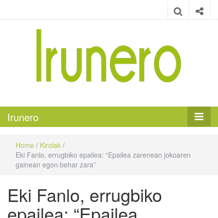
Irunero
Irungo euskarazko aldizkaria
Irunero
Home
/
Kirolak
/
Eki Fanlo, errugbiko epailea: “Epailea zarenean jokoaren
gainean egon behar zara”
Eki Fanlo, errugbiko
epailea: “Epailea