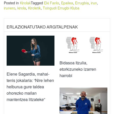
Posted in
Kirolak
Tagged
Eki Fanlo
,
Epailea
,
Errugbia
,
irun
,
irunero
,
kirola
,
Kiroletik
,
Txingudi Errugbi Kluba
ERLAZIONATUTAKO ARGITALPENAK
Bidasoa Itzulia,
etorkizuneko izarren
Elene Sagardia, mahai-
harrobi
tenis jokalaria: “Nire lehen
helburua gure taldea
ohorezko mailan
mantentzea litzateke”