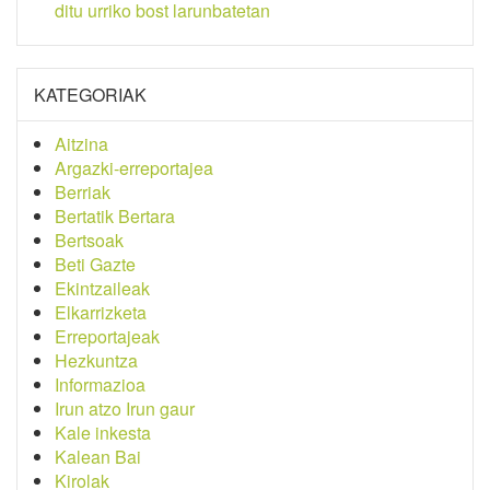
ditu urriko bost larunbatetan
KATEGORIAK
Aitzina
Argazki-erreportajea
Berriak
Bertatik Bertara
Bertsoak
Beti Gazte
Ekintzaileak
Elkarrizketa
Erreportajeak
Hezkuntza
Informazioa
Irun atzo Irun gaur
Kale inkesta
Kalean Bai
Kirolak