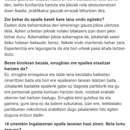
den, behin konfiantza hartuta eta jokoak nola eboluzionatzen
duen ikasita, praktikatuz gauzak errazak bihurtzen dira.
Zer behar du epaile batek bere lana ondo egiteko?
Esaten dute beharrezkoa den lehenengo gauza jokoa ulertzea
dela. Azken urteetan jokoak nolako bilakaera izan duen jakin
behar duzu. Azkenaldian jokoa azkarragoa da, jokalariak sasoi
fisiko hobean baitaude, beraz, fisikoki ondo mantendu behar zara.
Esperientzia ere lagungarria da eta hori urteak pasa ahala lortzen
duzu.
Beste kiroletan bezala, errugbian ere epailea etsaitzat
hartzen da?
Ez, errugbia errespetua eta talde-lana bezalako balioetan
oinarritzen baita eta hori ere epailearen lanean islatzen baita.
Jokalariek badakite epailerik gabe ez dagoela partidurik eta gu
ere pertsonak garela kontuan hartzen dute, noizbait erabaki
okerren bat hartzen badugu. Errugbia kirol gutxitua da eta
gainera, gure lana ez da batere ezkutukoa, izan ere, telebistako
partiduetan mikrofonoa erabiltzen dugu jokalariekin hitz egiten
duguna entzun dadin.
18 urterekin Ingalaterran epaile lanetan hasi zinen. Nola lortu
zenuen?