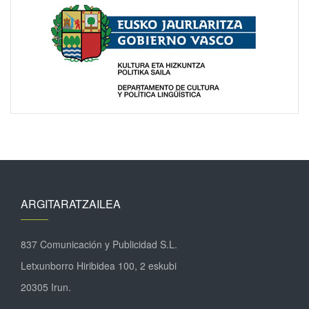
ARGITARATZAILEA
837 Comunicación y Publicidad S.L.
Letxunborro Hiribidea 100, 2 eskubi
20305 Irun.