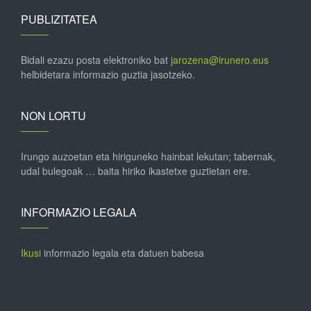
PUBLIZITATEA
Bidali ezazu posta elektroniko bat
jarozena@irunero.eus
helbidetara informazio guztia jasotzeko.
NON LORTU
Irungo auzoetan eta hiriguneko hainbat lekutan; tabernak,
udal bulegoak … baita hiriko ikastetxe guztietan ere.
INFORMAZIO LEGALA
Ikusi
informazio legala eta datuen babesa