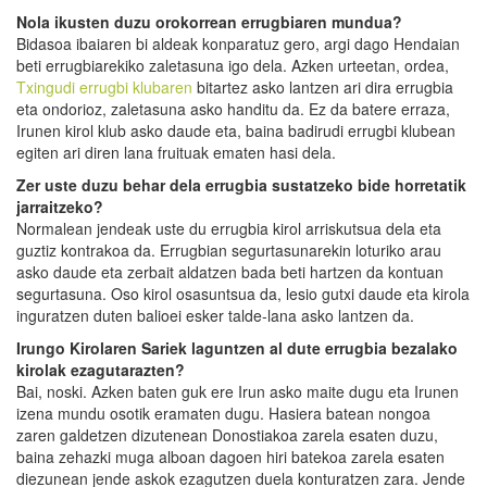
Nola ikusten duzu orokorrean errugbiaren mundua?
Bidasoa ibaiaren bi aldeak konparatuz gero, argi dago Hendaian
beti errugbiarekiko zaletasuna igo dela. Azken urteetan, ordea,
Txingudi errugbi klubaren
bitartez asko lantzen ari dira errugbia
eta ondorioz, zaletasuna asko handitu da. Ez da batere erraza,
Irunen kirol klub asko daude eta, baina badirudi errugbi klubean
egiten ari diren lana fruituak ematen hasi dela.
Zer uste duzu behar dela errugbia sustatzeko bide horretatik
jarraitzeko?
Normalean jendeak uste du errugbia kirol arriskutsua dela eta
guztiz kontrakoa da. Errugbian segurtasunarekin loturiko arau
asko daude eta zerbait aldatzen bada beti hartzen da kontuan
segurtasuna. Oso kirol osasuntsua da, lesio gutxi daude eta kirola
inguratzen duten balioei esker talde-lana asko lantzen da.
Irungo Kirolaren Sariek laguntzen al dute errugbia bezalako
kirolak ezagutarazten?
Bai, noski. Azken baten guk ere Irun asko maite dugu eta Irunen
izena mundu osotik eramaten dugu. Hasiera batean nongoa
zaren galdetzen dizutenean Donostiakoa zarela esaten duzu,
baina zehazki muga alboan dagoen hiri batekoa zarela esaten
diezunean jende askok ezagutzen duela konturatzen zara. Jende