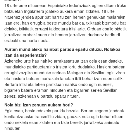
18 urte bete nituenean Espainiako federazioak egiten dituen truke
batzuetan Ingalaterra joateko aukera eman zidaten. 18 urte
nituenez jendea apur bat harritu zen hemen geneukan mailarekin.
Izan ere, han errugbia beste mundu bat da, txikitatik bizimodu bat
delako, txikitatik errugbi taldeetara iritsi arte. Orduan epaile bidetik
jarraitzea erabaki nuen eta hemen jarraitzen dudanez badirudi
erabaki ona hartu nuela.
Aurten mundialeko hainbat partidu epaitu dituzu. Nolakoa
izan da esperientzia?
Azkeneko urte hau nahiko arrakastatsua izan dela esan daiteke,
mundialeko partiduetaraino iristea lortu dudalako. Hasiera batean
errugbi zazpiko munduko serieak Malagan eta Sevillan egin ziren
eta hasiera batean marrazain lanetan ibili behar izan nuen soilik.
Bertara iritsi eta lehen partiduan nahiko ondo egin nuenez,
bigarren batera eraman ninduten eta bigarren seriea Sevillan
zenez, azkenean 6 partidu epaitu nituen.
Nola bizi izan zenuen aukera hori?
Egia esan, beste edozein partidu bezala. Bertan zegoen jendeak
konfiantza asko transmititu zidan, gauzak nola egin behar nituen
ondo nekiela esan zidaten eta bide beretik jarraitzeko animatu
ninduten.