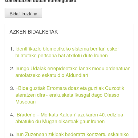
komentatzen dudan hurrengorako.
AZKEN BIDALKETAK
Identifikazio biometrikoko sistema berriari esker
bilatutako pertsona bat atxilotu dute Irunen
Irungo Udalak errepideetako lanak modu ordenatuan
antolatzeko eskatu dio Aldundiari
«Bide guztiak Erromara doaz eta guztiak Cuzcotik
ateratzen dira» erakusketa ikusgai dago Oiasso
Museoan
‘Braderie – Merkatu Kalean’ azokaren 40. edizioa
abiatuko du Mugan elkarteak gaur Irunen
Irun Zuzenean zikloak bederatzi kontzertu eskainiko