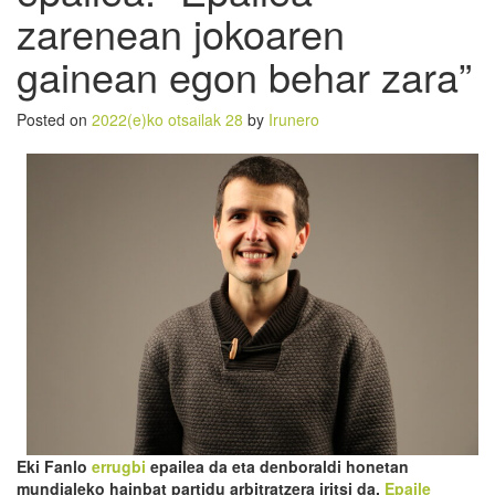
zarenean jokoaren
gainean egon behar zara”
Posted on
2022(e)ko otsailak 28
by
Irunero
Eki Fanlo
errugbi
epailea da eta denboraldi honetan
mundialeko hainbat partidu arbitratzera iritsi da.
Epaile