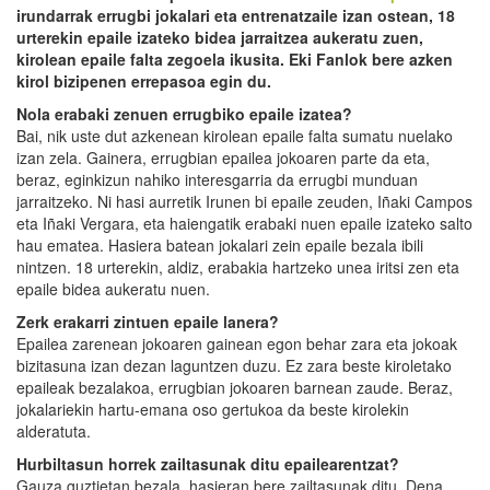
irundarrak errugbi jokalari eta entrenatzaile izan ostean, 18
urterekin epaile izateko bidea jarraitzea aukeratu zuen,
kirolean epaile falta zegoela ikusita. Eki Fanlok bere azken
kirol bizipenen errepasoa egin du.
Nola erabaki zenuen errugbiko epaile izatea?
Bai, nik uste dut azkenean kirolean epaile falta sumatu nuelako
izan zela. Gainera, errugbian epailea jokoaren parte da eta,
beraz, eginkizun nahiko interesgarria da errugbi munduan
jarraitzeko. Ni hasi aurretik Irunen bi epaile zeuden, Iñaki Campos
eta Iñaki Vergara, eta haiengatik erabaki nuen epaile izateko salto
hau ematea. Hasiera batean jokalari zein epaile bezala ibili
nintzen. 18 urterekin, aldiz, erabakia hartzeko unea iritsi zen eta
epaile bidea aukeratu nuen.
Zerk erakarri zintuen epaile lanera?
Epailea zarenean jokoaren gainean egon behar zara eta jokoak
bizitasuna izan dezan laguntzen duzu. Ez zara beste kiroletako
epaileak bezalakoa, errugbian jokoaren barnean zaude. Beraz,
jokalariekin hartu-emana oso gertukoa da beste kirolekin
alderatuta.
Hurbiltasun horrek zailtasunak ditu epailearentzat?
Gauza guztietan bezala, hasieran bere zailtasunak ditu. Dena