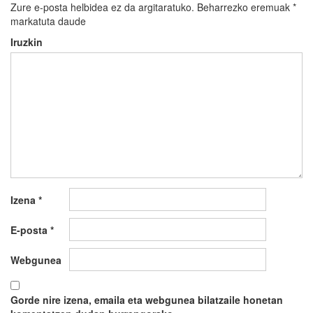
Zure e-posta helbidea ez da argitaratuko.
Beharrezko eremuak
*
markatuta daude
Iruzkin
Izena
*
E-posta
*
Webgunea
Gorde nire izena, emaila eta webgunea bilatzaile honetan