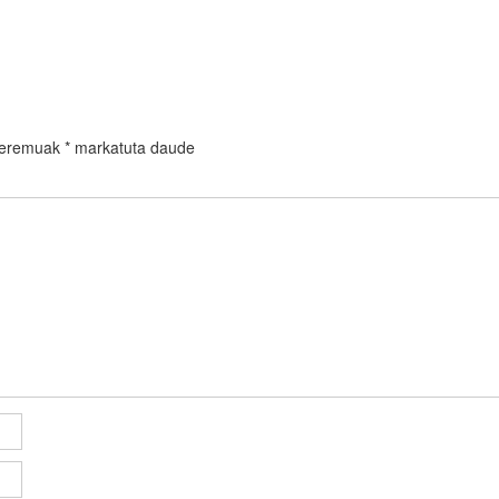
 eremuak
*
markatuta daude