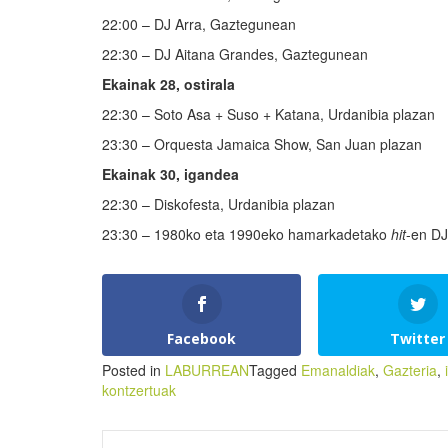
22:00 – DJ Arra, Gaztegunean
22:30 – DJ Aitana Grandes, Gaztegunean
Ekainak 28, ostirala
22:30 – Soto Asa + Suso + Katana, Urdanibia plazan
23:30 – Orquesta Jamaica Show, San Juan plazan
Ekainak 30, igandea
22:30 – Diskofesta, Urdanibia plazan
23:30 – 1980ko eta 1990eko hamarkadetako
hit
-en DJ
Facebook
Twitter
Posted in
LABURREAN
Tagged
Emanaldiak
,
Gazteria
,
kontzertuak