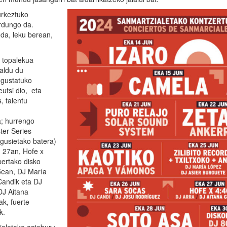
urkeztuko
ardungo da.
 da, leku berean,
n topalekua
aldu du
 gustatuko
utsi dio,
eta
, talentu
ra; hurrengo
ter Series
agusietako batera)
 27an, Hofe x
bertako disko
25ean, DJ María
Candik eta DJ
DJ Aitana
k, fuerte
k.