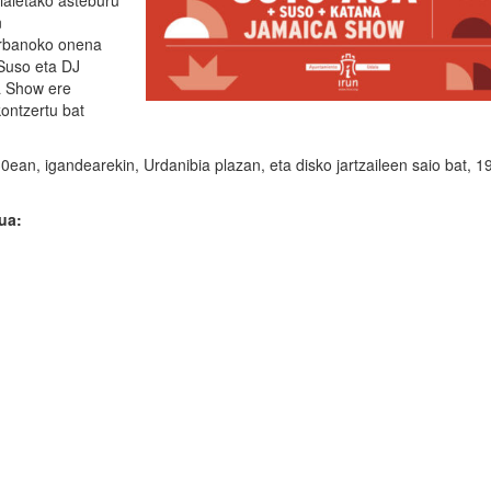
ialetako asteburu
n
 urbanoko onena
 Suso eta DJ
a Show ere
kontzertu bat
0ean, igandearekin, Urdanibia plazan, eta disko jartzaileen saio bat, 
ua: