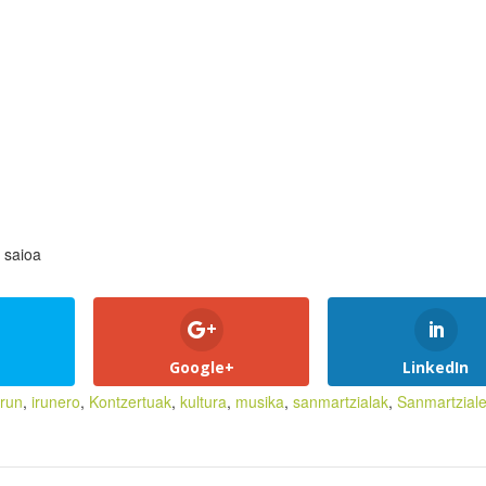
 saioa
Google+
LinkedIn
irun
,
irunero
,
Kontzertuak
,
kultura
,
musika
,
sanmartzialak
,
Sanmartzial