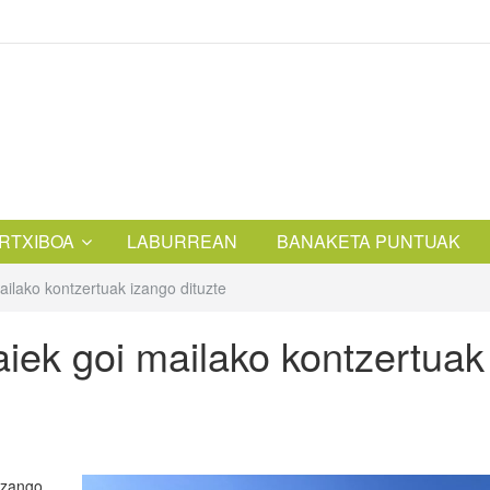
RTXIBOA
LABURREAN
BANAKETA PUNTUAK
ailako kontzertuak izango dituzte
iek goi mailako kontzertuak
izango