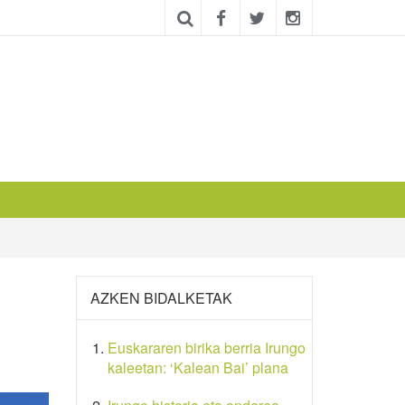
AZKEN BIDALKETAK
Euskararen birika berria Irungo
kaleetan: ‘Kalean Bai’ plana