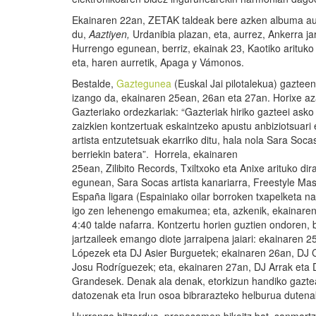
Ekainaren 22an, ZETAK taldeak bere azken albuma a
du,
Aaztiyen,
Urdanibia plazan, eta, aurrez, Ankerra j
Hurrengo egunean, berriz, ekainak 23, Kaotiko arituko
eta, haren aurretik, Apaga y Vámonos.
Bestalde,
Gaztegunea
(Euskal Jai pilotalekua) gaztee
izango da, ekainaren 25ean, 26an eta 27an. Horixe az
Gazteriako ordezkariak: “Gazteriak hiriko gazteei asko
zaizkien kontzertuak eskaintzeko apustu anbiziotsuari e
artista entzutetsuak ekarriko ditu, hala nola Sara Socas
berriekin batera”. Horrela, ekainaren
25ean, Zilibito Records, Txiltxoko eta Anixe arituko di
egunean, Sara Socas artista kanariarra, Freestyle Mas
España ligara (Espainiako oilar borroken txapelketa n
igo zen lehenengo emakumea; eta, azkenik, ekainaren
4:40 talde nafarra. Kontzertu horien guztien ondoren, 
jartzaileek emango diote jarraipena jaiari: ekainaren 
Lópezek eta DJ Asier Burguetek; ekainaren 26an, DJ 
Josu Rodríguezek; eta, ekainaren 27an, DJ Arrak eta 
Grandesek. Denak ala denak, etorkizun handiko gaztea
datozenak eta Irun osoa bibrarazteko helburua dutena