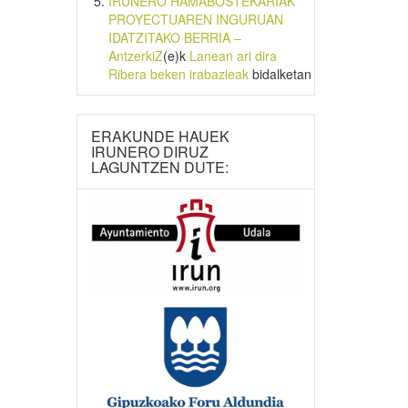
IRUNERO HAMABOSTEKARIAK
PROYECTUAREN INGURUAN
IDATZITAKO BERRIA –
AntzerkiZ
(e)k
Lanean ari dira
Ribera beken irabazleak
bidalketan
ERAKUNDE HAUEK
IRUNERO DIRUZ
LAGUNTZEN DUTE: