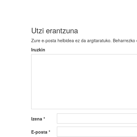
nabigatu
Utzi erantzuna
Zure e-posta helbidea ez da argitaratuko.
Beharrezko
Iruzkin
Izena
*
E-posta
*