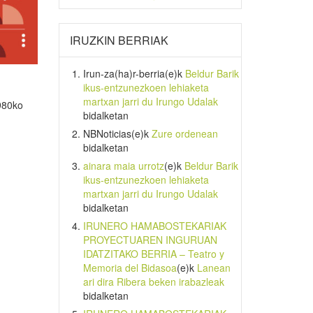
IRUZKIN BERRIAK
Irun-za(ha)r-berria
(e)k
Beldur Barik
ikus-entzunezkoen lehiaketa
martxan jarri du Irungo Udalak
1980ko
bidalketan
NBNoticias
(e)k
Zure ordenean
bidalketan
ainara maia urrotz
(e)k
Beldur Barik
ikus-entzunezkoen lehiaketa
martxan jarri du Irungo Udalak
bidalketan
IRUNERO HAMABOSTEKARIAK
PROYECTUAREN INGURUAN
IDATZITAKO BERRIA – Teatro y
Memoria del Bidasoa
(e)k
Lanean
ari dira Ribera beken irabazleak
bidalketan