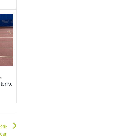
,
teriko
ioak
rean