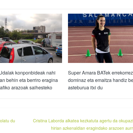
 Udalak konponbideak nahi
Super Amara BATek errekorrez
rian behin eta berriro eragina
dominaz eta emaitza handiz be
rafiko arazoak saihesteko
asteburua itxi du
tolatu du
Cristina Laborda alkatea kezkatuta agertu da okupaz
hirian azkenaldian eragindako arazoen aur