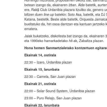
Hurrengo hitzordua, proposamen bikoitz bat, sanmartz
betean izango da, ekainaren 28an. Alde batetik, aurte
ere, Rak$ Club Urdanibia plazara itzuliko da, genero
biltzen duen
line-up
batekin: Soto Asa, batetik, eta DJ
Katana, bestetik. Beste alde batetik, Orquesta Jamaic
bueltatuko da, hiri osoa dantzan eta kantuan jartzeko 
ematera.
Jaiak bukatzeko, diskofesta bat izango da, ekainaren 3
eta 1990eko hamarkadetako
hit
-ak, Zabaltza plazan.
Hona hemen
S
anmartzialetako kontzertuen egitara
Ekainak 14, ostirala
22:30 – Izaro, Urdanibia plazan
Ekainak 15, larunbata
22:30 – Camela, San Juan plazan
Ekainak 21, ostirala
22:00 – Solar Sound System, Urdanibia plazan
23:00 – Puro Relajo, San Juan plazan
Ekainak 22, larunbata