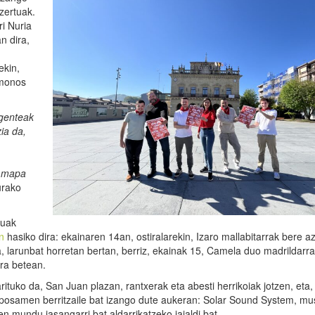
zertuak.
i Nuria
n dira,
ekin,
ámonos
rgenteak
ia da,
n mapa
urako
tuak
n
hasiko dira: ekainaren 14an, ostiralarekin, Izaro mallabitarrak bere a
a, larunbat horretan bertan, berriz, ekainak 15, Camela duo madrildarra
ra betean.
rituko da, San Juan plazan, rantxerak eta abesti herrikoiak jotzen, eta
oposamen berritzaile bat izango dute aukeran: Solar Sound System, mu
 mundu jasangarri bat aldarrikatzeko jaialdi bat.