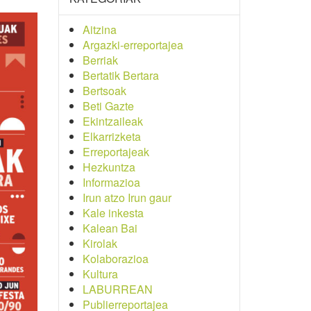
Aitzina
Argazki-erreportajea
Berriak
Bertatik Bertara
Bertsoak
Beti Gazte
Ekintzaileak
Elkarrizketa
Erreportajeak
Hezkuntza
Informazioa
Irun atzo Irun gaur
Kale inkesta
Kalean Bai
Kirolak
Kolaborazioa
Kultura
LABURREAN
Publierreportajea