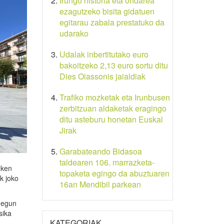
Irungo historia eta ondarea
ezagutzeko bisita gidatuen
egitarau zabala prestatuko da
udarako
Udalak inbertitutako euro
bakoitzeko 2,13 euro sortu ditu
Dies Oiassonis jaialdiak
Trafiko mozketak eta Irunbusen
zerbitzuan aldaketak eragingo
ditu asteburu honetan Euskal
Jirak
Garabateando Bidasoa
taldearen 106. marrazketa-
zken
topaketa egingo da abuztuaren
k joko
16an Mendibil parkean
, egun
sika
KATEGORIAK