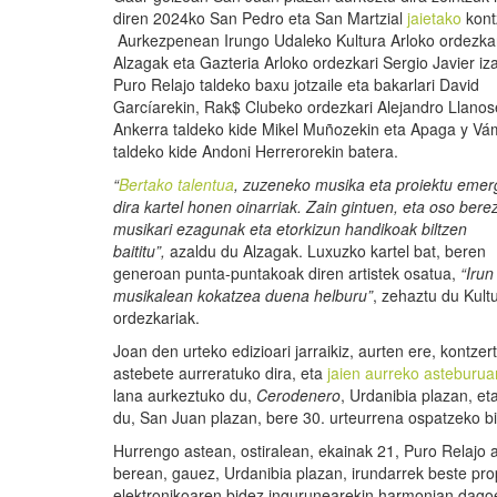
diren 2024ko San Pedro eta San Martzial
jaietako
kont
Aurkezpenean Irungo Udaleko Kultura Arloko ordezkar
Alzagak eta Gazteria Arloko ordezkari Sergio Javier iza
Puro Relajo taldeko baxu jotzaile eta bakarlari David
Garcíarekin, Rak$ Clubeko ordezkari Alejandro Llanos
Ankerra taldeko kide Mikel Muñozekin eta Apaga y V
taldeko kide Andoni Herrerorekin batera.
“
Bertako talentua
, zuzeneko musika eta proiektu eme
dira kartel honen oinarriak.
Zain gintuen, eta oso berez
musikari ezagunak eta etorkizun handikoak biltzen
baititu
”,
azaldu du Alzagak. Luxuzko kartel bat, beren
generoan punta-puntakoak diren artistek osatua,
“Iru
musikalean kokatzea duena helburu”
, zehaztu du Kult
ordezkariak.
Joan den urteko edizioari jarraikiz, aurten ere, kontzer
astebete aurreratuko dira, eta
jaien aurreko asteburua
lana aurkeztuko du,
Cerodenero
, Urdanibia plazan, et
du, San Juan plazan, bere 30. urteurrena ospatzeko bi
Hurrengo astean, ostiralean, ekainak 21, Puro Relajo a
berean, gauez, Urdanibia plazan, irundarrek beste pr
elektronikoaren bidez ingurunearekin harmonian dagoen