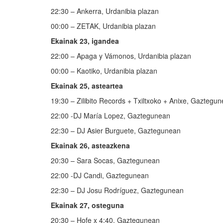
22:30 – Ankerra, Urdanibia plazan
00:00 – ZETAK, Urdanibia plazan
Ekainak 23, igandea
22:00 – Apaga y Vámonos, Urdanibia plazan
00:00 – Kaotiko, Urdanibia plazan
Ekainak 25, asteartea
19:30 – Zilibito Records + Txiltxoko + Anixe, Gaztegu
22:00 -DJ María Lopez, Gaztegunean
22:30 – DJ Asier Burguete, Gaztegunean
Ekainak 26, asteazkena
20:30 – Sara Socas, Gaztegunean
22:00 -DJ Candi, Gaztegunean
22:30 – DJ Josu Rodríguez, Gaztegunean
Ekainak 27, osteguna
20:30 – Hofe x 4:40, Gaztegunean