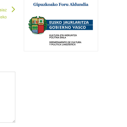
siaz
teko