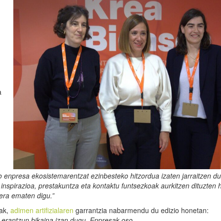
,
a
o
enpresa ekosistemarentzat
ezinbesteko
hitzordua
izaten
jarraitzen
du
inspirazioa
,
prestakuntza
eta
kontaktu
funtsezkoak
aurkitzen
dituzten
era
ematen
digu
.”
eak,
adimen artifizialaren
garrantzia nabarmendu du edizio honetan:
a
erantzun
bikaina
izan
dugu
.
Enpresak
oso