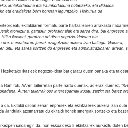
teko
,
lehiakortasuna
eta
iraunkortasuna
hobetzeko
, eta Bidasoa
eko
eta
eraldaketa
berri
honetan
laguntzeko
.
Helburua
da
denteordeak, ekitaldiaren formatu parte hartzailearen arrakasta nabarm
usiak
etorkizuna
,
gaitasun
profesionalak
eta
sarea
dira
, bai
enpresen
a
LHII
ko
ikasleek
garatzen
ari
diren
negozio-ideietan
eta
an
ere,
merkatuaren
joerak
ezagutzeko
aukera
izan
baitugu
.
Gainera
,
ten
ditu
, eta
sarea
sortzen
du
enpresen
eta
administrazioaren
artean
, 
Heziketako ikasleek negozio-ideia bat garatu duten banaka eta taldea
nhoa Ramirok, AAren tailerretan parte hartu duenak, adierazi duenez,
“K
ukadana
.
Aurten
tailerrak
oso
interesgarriak
iruditu
zaizkit
eta
batez
er
da. Ekitaldi osoan zehar, enpresek eta ekintzaileek aukera izan dute
a Jandulak azpimarratu du ekitaldi honek sinergiak sortzeko eta beze
rkezpen saioa egin da, non eskualdeko 8 ekintzailek aurkeztu duten b