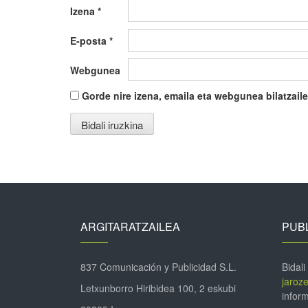
Izena
*
E-posta
*
Webgunea
Gorde nire izena, emaila eta webgunea bilatza
ARGITARATZAILEA
PUBL
837 Comunicación y Publicidad S.L.
Bidali
jaroz
Letxunborro Hiribidea 100, 2 eskubi
inform