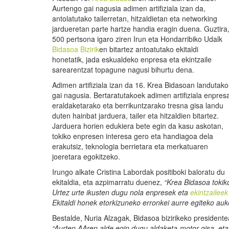
Aurtengo gai nagusia adimen artifiziala izan da,
antolatutako tailerretan, hitzaldietan eta networking
jardueretan parte hartze handia eragin duena. Guztira
500 pertsona igaro ziren Irun eta Hondarribiko Udalk
Bidasoa Bizirik
en bitartez antoatutako ekitaldi
honetatik, jada eskualdeko enpresa eta ekintzaile
sarearentzat topagune nagusi bihurtu dena.
Adimen artifiziala izan da 16. Krea Bidasoan landutako
gai nagusia. Bertaratutakoek adimen artifiziala enpres
eraldaketarako eta berrikuntzarako tresna gisa landu
duten hainbat jarduera, tailer eta hitzaldien bitartez.
Jarduera horien edukiera bete egin da kasu askotan,
tokiko enpresen interesa gero eta handiagoa dela
erakutsiz, teknologia berrietara eta merkatuaren
joeretara egokitzeko.
Irungo alkate Cristina Labordak positiboki baloratu du
ekitaldia, eta azpimarratu duenez,
“
Krea
Bidasoa
tokik
Urtez
urte
ikusten
dugu
nola
enpresek
eta
ekintzaileek
Ekitaldi
honek
etorkizuneko
erronkei
aurre
egiteko
auk
Bestalde, Nuria Alzagak, Bidasoa bizirikeko president
“
Aurten
AAren
alde
egin
dugu
aldaketa
-motor
gisa
, et