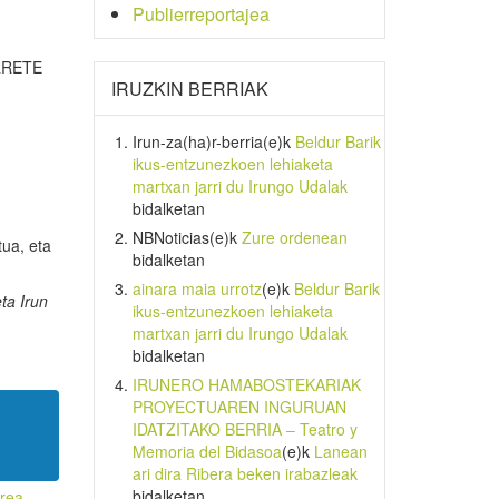
Publierreportajea
ARRETE
IRUZKIN BERRIAK
Irun-za(ha)r-berria
(e)k
Beldur Barik
ikus-entzunezkoen lehiaketa
martxan jarri du Irungo Udalak
bidalketan
NBNoticias
(e)k
Zure ordenean
tua, eta
bidalketan
ainara maia urrotz
(e)k
Beldur Barik
eta
Irun
ikus-entzunezkoen lehiaketa
martxan jarri du Irungo Udalak
bidalketan
IRUNERO HAMABOSTEKARIAK
PROYECTUAREN INGURUAN
IDATZITAKO BERRIA – Teatro y
Memoria del Bidasoa
(e)k
Lanean
ari dira Ribera beken irabazleak
bidalketan
rea