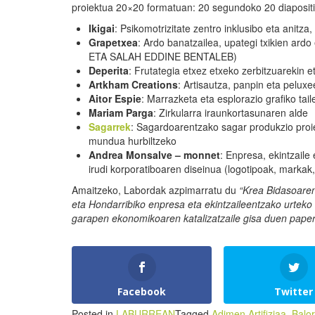
proiektua 20×20 formatuan: 20 segundoko 20 diapositi
Ikigai
: Psikomotrizitate zentro inklusibo eta ani
Grapetxea
: Ardo banatzailea, upategi txikien a
ETA SALAH EDDINE BENTALEB)
Deperita
: Frutategia etxez etxeko zerbitzuarekin
Artkham
C
reations
: Artisautza, panpin eta pelux
Aitor
E
spie
: Marrazketa eta esplorazio grafiko tail
Mariam
P
arga
: Zirkularra iraunkortasunaren alde
Sagarrek
: Sagardoarentzako sagar produkzio proiek
mundua hurbiltzeko
Andrea
M
onsalve – monnet
: Enpresa, ekintzaile
irudi korporatiboaren diseinua (logotipoak, markak
Amaitzeko, Labordak azpimarratu du
“
Krea
Bidasoare
eta
Hondarribiko
enpresa
eta
ekintzaileentzako
urteko
garapen
ekonomikoaren
katalizatzaile
gisa
duen
pape
Facebook
Twitter
Posted in
LABURREAN
Tagged
Adimen Artifiziaa
,
Balo