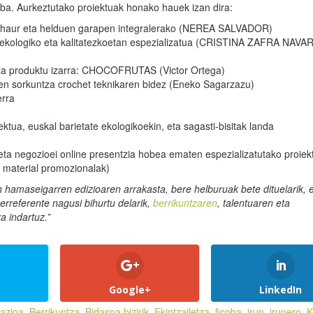
ba. Aurkeztutako proiektuak honako hauek izan dira:
tza, haur eta helduen garapen integralerako (NEREA SALVADOR)
rdo ekologiko eta kalitatezkoetan espezializatua (CRISTINA ZAFRA NAV
 eta produktu izarra: CHOCOFRUTAS (Victor Ortega)
een sorkuntza crochet teknikaren bidez (Eneko Sagarzazu)
erra
tua, euskal barietate ekologikoekin, eta sagasti-bisitak landa
 eta negozioei online presentzia hobea ematen espezializatutako proiek
, material promozionalak)
n
hamaseigarren
edizioaren
arrakasta
,
bere
helburuak
bete
dituelarik
, 
erreferente
nagusi
bihurtu
delarik
,
berrikuntzaren
,
talentuaren
eta
ra
indartuz
.”
Google+
LinkedIn
razioa
,
Berrikuntza
,
Bidasoa bizirik
,
Ekintzailetza
,
ficoba
,
irun
,
irunero
,
K