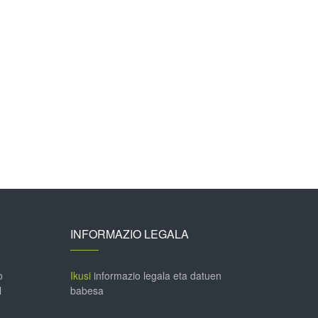
INFORMAZIO LEGALA
o
Ikusi
informazio legala eta datuen
l
babesa