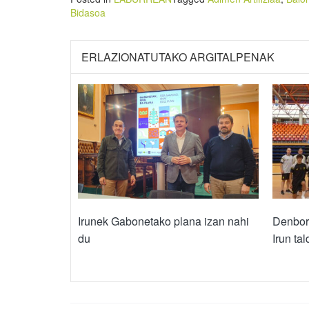
Bidasoa
ERLAZIONATUTAKO ARGITALPENAK
Irunek Gabonetako plana izan nahi
Denbora
du
Irun ta