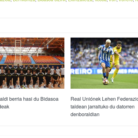
ldi berria hasi du Bidasoa
Real Uniónek Lehen Federazi
ldeak
taldean jarraituko du datorren
denboraldian