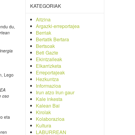
KATEGORIAK
Aitzina
Argazki-erreportajea
endu du,
Berriak
rtean
Bertatik Bertara
Bertsoak
sinergia
Beti Gazte
Ekintzaileak
Elkarrizketa
Erreportajeak
n, Lego
Hezkuntza
Informazioa
REA
Irun atzo Irun gaur
e oso
Kale inkesta
Kalean Bai
Kirolak
ro eta
Kolaborazioa
Kultura
LABURREAN
eren