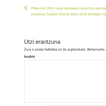
Bidalketetan
Plaiaundi LHIIn nopal kaktusean oinarrituz egind
zehar
proiektua Dualiza-Orienta 2024-2025 deialdian h
nabigatu
Utzi erantzuna
Zure e-posta helbidea ez da argitaratuko.
Beharrezko
Iruzkin