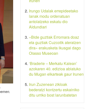
Irunen
Irungo Udalak errepideetako
lanak modu ordenatuan
antolatzeko eskatu dio
Aldundiari
«Bide guztiak Erromara doaz
eta guztiak Cuzcotik ateratzen
dira» erakusketa ikusgai dago
Oiasso Museoan
‘Braderie – Merkatu Kalean’
azokaren 40. edizioa abiatuko
du Mugan elkarteak gaur Irunen
Irun Zuzenean zikloak
.
bederatzi kontzertu eskainiko
hemen
.
ditu urriko bost larunbatetan