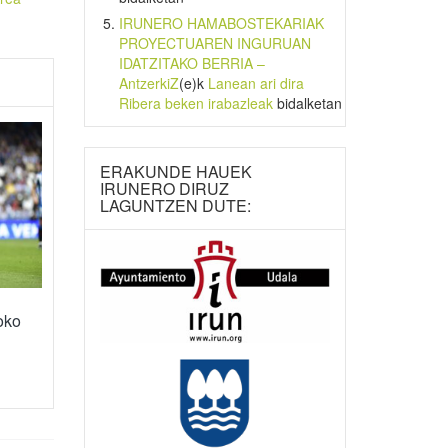
IRUNERO HAMABOSTEKARIAK
PROYECTUAREN INGURUAN
IDATZITAKO BERRIA –
AntzerkiZ
(e)k
Lanean ari dira
Ribera beken irabazleak
bidalketan
ERAKUNDE HAUEK
IRUNERO DIRUZ
LAGUNTZEN DUTE:
oko