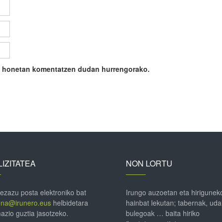
ile honetan komentatzen dudan hurrengorako.
IZITATEA
NON LORTU
 ezazu posta elektroniko bat
Irungo auzoetan eta hirigunek
ena@irunero.eus
helbidetara
hainbat lekutan; tabernak, uda
azio guztia jasotzeko.
bulegoak … baita hiriko