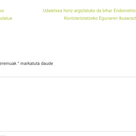
ako
Udaletxea horiz argiztatuko da bihar Endometrio
autatua
Kontziantziatzeko Egunaren ikusaraz
 eremuak
*
markatuta daude