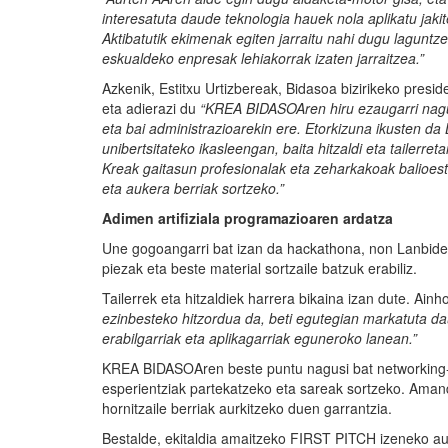
interesatuta
daude
teknologia
hauek
nola
aplikatu
jaki
Aktibatutik
ekimenak
egiten
jarraitu
nahi
dugu
laguntz
eskualdeko
enpresak
lehiakorrak
izaten
jarraitzea
.”
Azkenik, Estitxu Urtizbereak, Bidasoa bizirikeko presi
eta adierazi du
“KREA
BIDASOAren
hiru
ezaugarri
nag
eta bai
administrazioarekin
ere.
Etorkizuna
ikusten
da
unibertsitateko
ikasleengan
, baita
hitzaldi
eta
tailerret
Kreak
gaitasun
profesionalak
eta
zeharkakoak
balioes
eta
aukera
berriak
sortzeko
.”
Adimen artifiziala programazioaren ardatza
Une gogoangarri bat izan da hackathona, non Lanbide 
piezak eta beste material sortzaile batzuk erabiliz.
Tailerrek eta hitzaldiek harrera bikaina izan dute. Ai
ezinbesteko
hitzordua
da,
beti
egutegian
markatuta
da
erabilgarriak
eta
aplikagarriak
eguneroko
lanean
.”
KREA BIDASOAren beste puntu nagusi bat networking-a 
esperientziak partekatzeko eta sareak sortzeko. Amand
hornitzaile berriak aurkitzeko duen garrantzia.
Bestalde, ekitaldia amaitzeko FIRST PITCH izeneko au