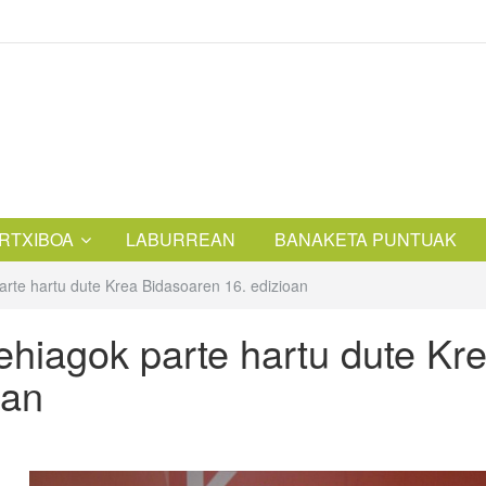
RTXIBOA
LABURREAN
BANAKETA PUNTUAK
arte hartu dute Krea Bidasoaren 16. edizioan
ehiagok parte hartu dute Kr
oan