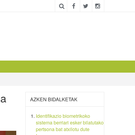
ea
AZKEN BIDALKETAK
Identifikazio biometrikoko
sistema berriari esker bilatutako
pertsona bat atxilotu dute