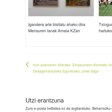
Igandera arte bisitatu ahako dira
Txingud
Mensuren lanak Amaia KZan
hartuko
Bidalketetan
Irun azaroaren 25erako, Emakumeen Kontrako In
zehar
Desagerrarazteko Egunerako, prest dago
nabigatu
Utzi erantzuna
Zure e-posta helbidea ez da argitaratuko.
Beharrezko