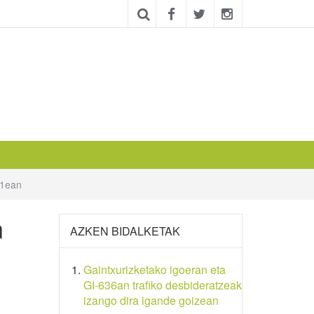
21ean
n
AZKEN BIDALKETAK
Gaintxurizketako igoeran eta
GI-636an trafiko desbideratzeak
izango dira igande goizean