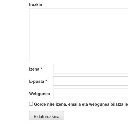
Iruzkin
Izena
*
E-posta
*
Webgunea
Gorde nire izena, emaila eta webgunea bilatza