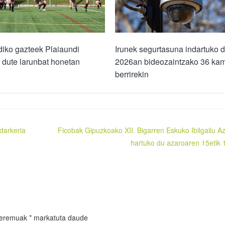
iko gazteek Plaiaundi
Irunek segurtasuna indartuko 
 dute larunbat honetan
2026an bideozaintzako 36 ka
berrirekin
darkeria
Ficobak Gipuzkoako XII. Bigarren Eskuko Ibilgailu A
hartuko du azaroaren 15etik 
 eremuak
*
markatuta daude