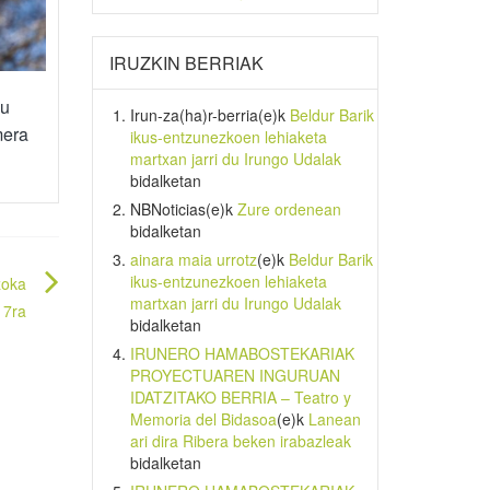
IRUZKIN BERRIAK
du
Irun-za(ha)r-berria
(e)k
Beldur Barik
mera
ikus-entzunezkoen lehiaketa
martxan jarri du Irungo Udalak
bidalketan
NBNoticias
(e)k
Zure ordenean
bidalketan
ainara maia urrotz
(e)k
Beldur Barik
ikus-entzunezkoen lehiaketa
zoka
martxan jarri du Irungo Udalak
17ra
bidalketan
IRUNERO HAMABOSTEKARIAK
PROYECTUAREN INGURUAN
IDATZITAKO BERRIA – Teatro y
Memoria del Bidasoa
(e)k
Lanean
ari dira Ribera beken irabazleak
bidalketan