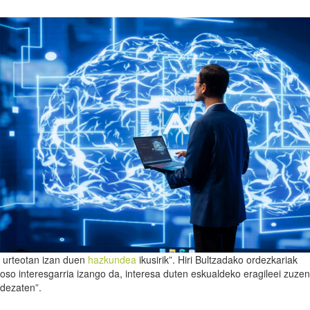
en urteotan izan duen
hazkundea
ikusirik”. Hiri Bultzadako ordezkariak
 oso interesgarria izango da, interesa duten eskualdeko eragileei zuze
 dezaten”.