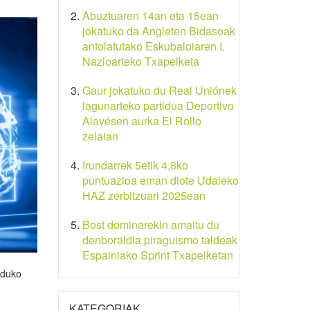
Abuztuaren 14an eta 15ean
jokatuko da Angleten Bidasoak
antolatutako Eskubaloiaren I.
Nazioarteko Txapelketa
Gaur jokatuko du Real Uniónek
lagunarteko partidua Deportivo
Alavésen aurka El Rollo
zelaian
Irundarrek 5etik 4,8ko
puntuazioa eman diote Udaleko
HAZ zerbitzuari 2025ean
Bost dominarekin amaitu du
denboraldia piraguismo taldeak
Espainiako Sprint Txapelketan
nduko
KATEGORIAK