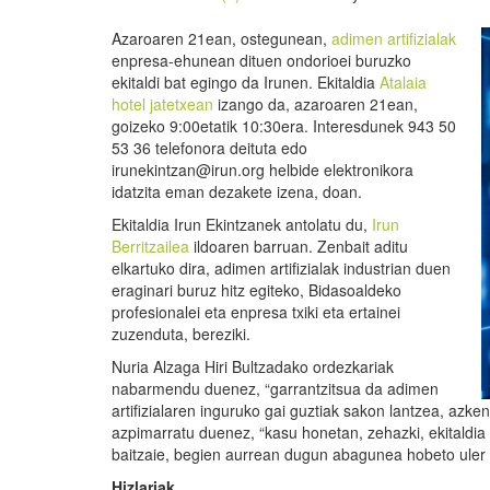
Azaroaren 21ean, ostegunean,
adimen artifizialak
enpresa-ehunean dituen ondorioei buruzko
ekitaldi bat egingo da Irunen. Ekitaldia
Atalaia
hotel jatetxean
izango da, azaroaren 21ean,
goizeko 9:00etatik 10:30era. Interesdunek 943 50
53 36 telefonora deituta edo
irunekintzan@irun.org helbide elektronikora
idatzita eman dezakete izena, doan.
Ekitaldia Irun Ekintzanek antolatu du,
Irun
Berritzailea
ildoaren barruan. Zenbait aditu
elkartuko dira, adimen artifizialak industrian duen
eraginari buruz hitz egiteko, Bidasoaldeko
profesionalei eta enpresa txiki eta ertainei
zuzenduta, bereziki.
Nuria Alzaga Hiri Bultzadako ordezkariak
nabarmendu duenez, “garrantzitsua da adimen
artifizialaren inguruko gai guztiak sakon lantzea, azk
azpimarratu duenez, “kasu honetan, zehazki, ekitaldia
baitzaie, begien aurrean dugun abagunea hobeto uler
Hizlariak