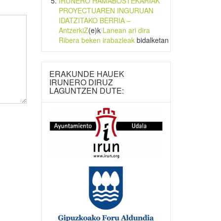
IRUNERO HAMABOSTEKARIAK
PROYECTUAREN INGURUAN
IDATZITAKO BERRIA –
AntzerkiZ
(e)k
Lanean ari dira
Ribera beken irabazleak
bidalketan
ERAKUNDE HAUEK
IRUNERO DIRUZ
LAGUNTZEN DUTE: