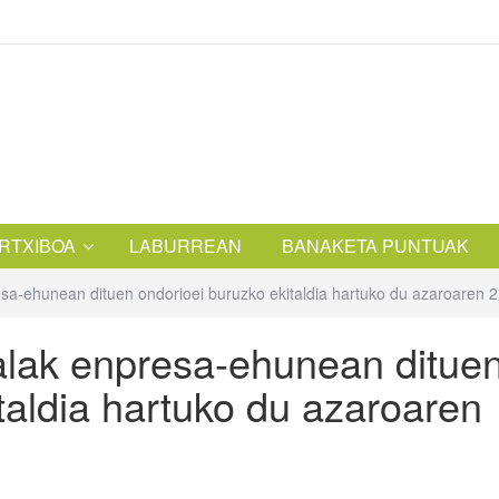
RTXIBOA
LABURREAN
BANAKETA PUNTUAK
resa-ehunean dituen ondorioei buruzko ekitaldia hartuko du azaroaren 
ialak enpresa-ehunean ditue
taldia hartuko du azaroaren