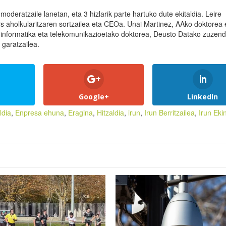
deratzaile lanetan, eta 3 hizlarik parte hartuko dute ekitaldia. Leire
rs aholkularitzaren sortzailea eta CEOa. Unai Martinez, AAko doktorea 
n informatika eta telekomunikazioetako doktorea, Deusto Datako zuzend
 garatzailea.
Google+
LinkedIn
ldia
,
Enpresa ehuna
,
Eragina
,
Hitzaldia
,
irun
,
Irun Berritzailea
,
Irun Eki