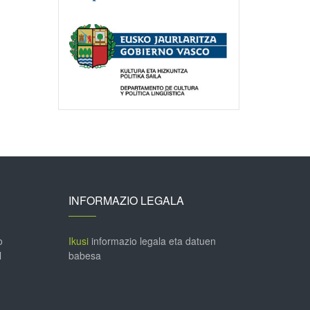
INFORMAZIO LEGALA
o
Ikusi
informazio legala eta datuen
l
babesa