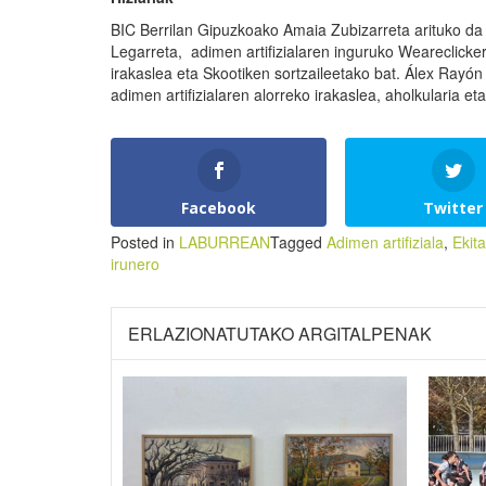
BIC Berrilan Gipuzkoako Amaia Zubizarreta arituko da mo
Legarreta, adimen artifizialaren inguruko Weareclicke
irakaslea eta Skootiken sortzaileetako bat. Álex Rayó
adimen artifizialaren alorreko irakaslea, aholkularia eta
Facebook
Twitter
Posted in
LABURREAN
Tagged
Adimen artifiziala
,
Ekita
irunero
ERLAZIONATUTAKO ARGITALPENAK