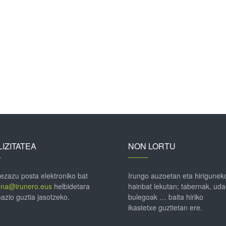
IZITATEA
NON LORTU
 ezazu posta elektroniko bat
Irungo auzoetan eta hirigunek
ena@irunero.eus
helbidetara
hainbat lekutan; tabernak, uda
azio guztia jasotzeko.
bulegoak … baita hiriko
ikastetxe guztietan ere.