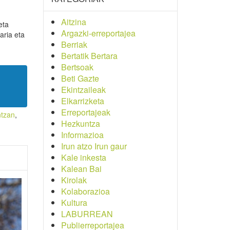
Aitzina
eta
Argazki-erreportajea
aria eta
Berriak
Bertatik Bertara
Bertsoak
Beti Gazte
Ekintzaileak
Elkarrizketa
Erreportajeak
ntzan
,
Hezkuntza
Informazioa
Irun atzo Irun gaur
Kale inkesta
Kalean Bai
Kirolak
Kolaborazioa
Kultura
LABURREAN
Publierreportajea