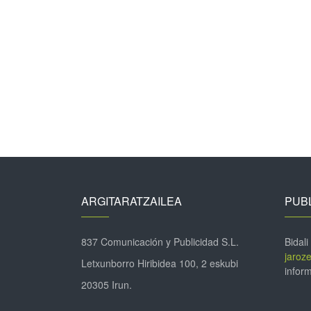
ARGITARATZAILEA
PUBL
837 Comunicación y Publicidad S.L.
Bidali
jaroz
Letxunborro Hiribidea 100, 2 eskubi
inform
20305 Irun.