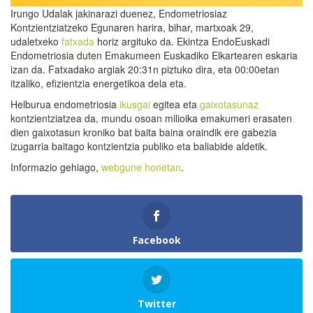
Irungo Udalak jakinarazi duenez, Endometriosiaz
Kontzientziatzeko Egunaren harira, bihar, martxoak 29,
udaletxeko
fatxada
horiz argituko da. Ekintza EndoEuskadi
Endometriosia duten Emakumeen Euskadiko Elkartearen eskaria
izan da. Fatxadako argiak 20:31n piztuko dira, eta 00:00etan
itzaliko, efizientzia energetikoa dela eta.
Helburua endometriosia
ikusgai
egitea eta
gaixotasunaz
kontzientziatzea da, mundu osoan milioika emakumeri erasaten
dien gaixotasun kroniko bat baita baina oraindik ere gabezia
izugarria baitago kontzientzia publiko eta baliabide aldetik.
Informazio gehiago,
webgune honetan
.
Facebook
Twitter