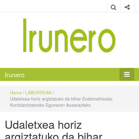
Irunero
Irungo euskarazko aldizkaria
Irunero
Home
/
LABURREAN
/
Udaletxea horiz argiztatuko da bihar Endometriosiaz
Kontziantziatzeko Egunaren ikusarazteko
Udaletxea horiz
argiztatuko da bihar