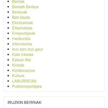
Berriak
Bertatik Bertara
Bertsoak
Beti Gazte
Ekintzaileak
Elkarrizketa
Erreportajeak
Hezkuntza
Informazioa
Irun atzo Irun gaur
Kale inkesta
Kalean Bai
Kirolak
Kolaborazioa
Kultura
LABURREAN
Publierreportajea
IRUZKIN BERRIAK