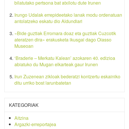
bilatutako pertsona bat atxilotu dute Irunen
Irungo Udalak errepideetako lanak modu ordenatuan
antolatzeko eskatu dio Aldundiari
«Bide guztiak Erromara doaz eta guztiak Cuzcotik
ateratzen dira» erakusketa ikusgai dago Oiasso
Museoan
‘Braderie – Merkatu Kalean’ azokaren 40. edizioa
abiatuko du Mugan elkarteak gaur Irunen
Irun Zuzenean zikloak bederatzi kontzertu eskainiko
ditu urriko bost larunbatetan
KATEGORIAK
Aitzina
Argazki-erreportajea