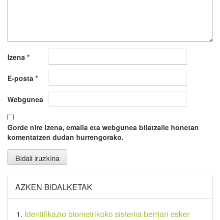
Izena
*
E-posta
*
Webgunea
Gorde nire izena, emaila eta webgunea bilatzaile honetan
komentatzen dudan hurrengorako.
AZKEN BIDALKETAK
Identifikazio biometrikoko sistema berriari esker