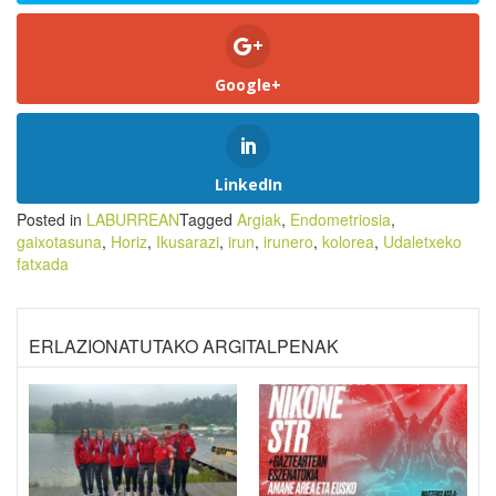
Google+
LinkedIn
Posted in
LABURREAN
Tagged
Argiak
,
Endometriosia
,
gaixotasuna
,
Horiz
,
Ikusarazi
,
irun
,
irunero
,
kolorea
,
Udaletxeko
fatxada
ERLAZIONATUTAKO ARGITALPENAK