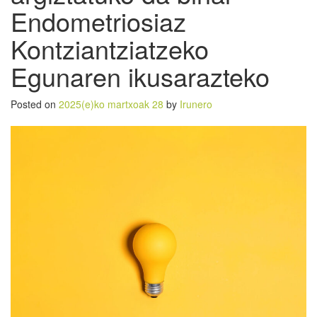
Endometriosiaz
Kontziantziatzeko
Egunaren ikusarazteko
Posted on
2025(e)ko martxoak 28
by
Irunero