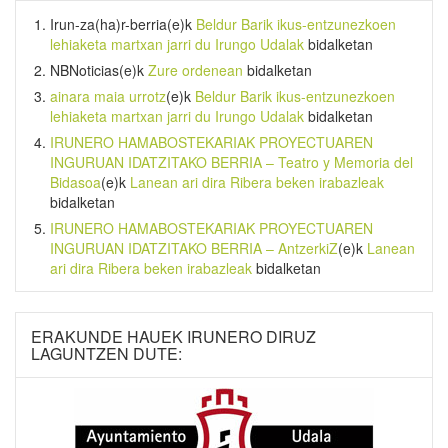
Irun-za(ha)r-berria
(e)k
Beldur Barik ikus-entzunezkoen
lehiaketa martxan jarri du Irungo Udalak
bidalketan
NBNoticias
(e)k
Zure ordenean
bidalketan
ainara maia urrotz
(e)k
Beldur Barik ikus-entzunezkoen
lehiaketa martxan jarri du Irungo Udalak
bidalketan
IRUNERO HAMABOSTEKARIAK PROYECTUAREN
INGURUAN IDATZITAKO BERRIA – Teatro y Memoria del
Bidasoa
(e)k
Lanean ari dira Ribera beken irabazleak
bidalketan
IRUNERO HAMABOSTEKARIAK PROYECTUAREN
INGURUAN IDATZITAKO BERRIA – AntzerkiZ
(e)k
Lanean
ari dira Ribera beken irabazleak
bidalketan
ERAKUNDE HAUEK IRUNERO DIRUZ
LAGUNTZEN DUTE: