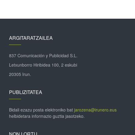
ARGITARATZAILEA
837 Comunicación y Publicidad S.L.
Letxunborro Hiribidea 100, 2 eskubi
20305 Irun.
PUBLIZITATEA
Bidali ezazu posta elektroniko bat
jarozena@irunero.eus
helbidetara informazio guztia jasotzeko.
NON LORTU