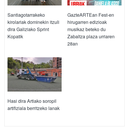
Santiagotarrakeko
GazteARTEan Fest-en
kirolariak dominekin itzuli
hirugarren edizioak
dira Galiziako Sprint
musikaz beteko du
Kopatik
Zabaltza plaza urriaren
28an
Hasi dira Artiako soropil
artifiziala berritzeko lanak