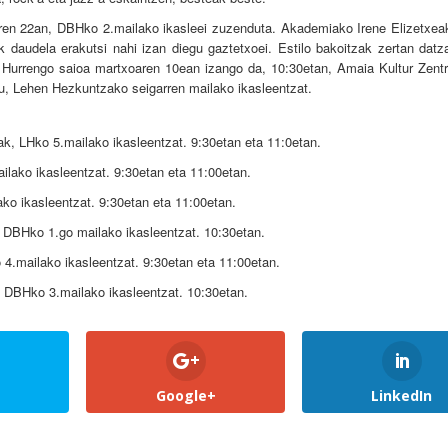
ren 22an, DBHko 2.mailako ikasleei zuzenduta. Akademiako Irene Elizetxeak
k daudela erakutsi nahi izan diegu gaztetxoei. Estilo bakoitzak zertan datz
i”. Hurrengo saioa martxoaren 10ean izango da, 10:30etan, Amaia Kultur Zentr
u, Lehen Hezkuntzako seigarren mailako ikasleentzat.
k, LHko 5.mailako ikasleentzat. 9:30etan eta 11:0etan.
ilako ikasleentzat. 9:30etan eta 11:00etan.
ako ikasleentzat. 9:30etan eta 11:00etan.
 DBHko 1.go mailako ikasleentzat. 10:30etan.
4.mailako ikasleentzat. 9:30etan eta 11:00etan.
, DBHko 3.mailako ikasleentzat. 10:30etan.
Google+
LinkedIn