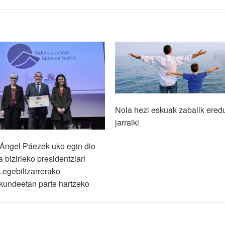
Nola hezi eskuak zabalik eredu
jarraiki
Ángel Páezek uko egin dio
 bizirieko presidentziari
egebiltzarrerako
kundeetan parte hartzeko