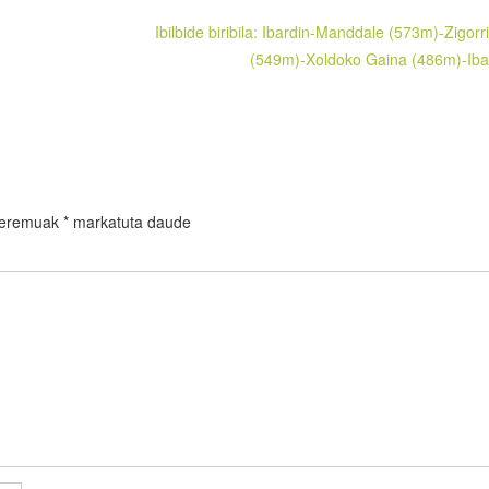
Ibilbide biribila: Ibardin-Manddale (573m)-Zigorr
(549m)-Xoldoko Gaina (486m)-Iba
 eremuak
*
markatuta daude