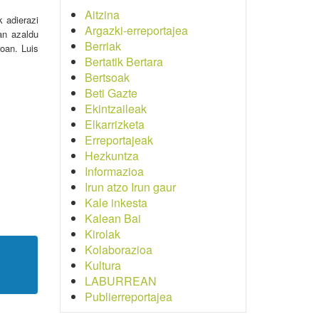
Aitzina
 adierazi
Argazki-erreportajea
an azaldu
Berriak
oan. Luis
Bertatik Bertara
Bertsoak
Beti Gazte
Ekintzaileak
Elkarrizketa
Erreportajeak
Hezkuntza
Informazioa
Irun atzo Irun gaur
Kale inkesta
Kalean Bai
Kirolak
Kolaborazioa
Kultura
LABURREAN
Publierreportajea