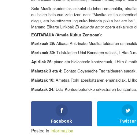
Sola Musik akademiak eskaini du lehen emanaldia, otsaila
du haien helburua zein izan den: “Musika estilo ezberdina
diegu, eta bakoitzaren inguruko historia pixka bat ere ba
Mariano Elkarte Lirikoak
El elixir de amor
opera eskainiko d
EGITARAUA (Amaia Kultur Zentroan):
Martxoak 29:
Albada Antzinako Musika taldearen emanaldia
Martxoak 30:
Txistularien Udal Bandaren saioak, LHko 3.ma
Apirilak 26:
piano eta biolontxelo kontzertuak, LHko 2.mail
Maiatzak 3 eta 4:
Donato Goyeneche Trio taldearen saioak,
Maiatzak 10:
Ametsa Txiki abesbatzaren emanaldiak, LHko 
Maiatzak 24:
Udal Kontserbatorioko orkestraren kontzertua
Facebook
Twitter
Posted in
Informazioa