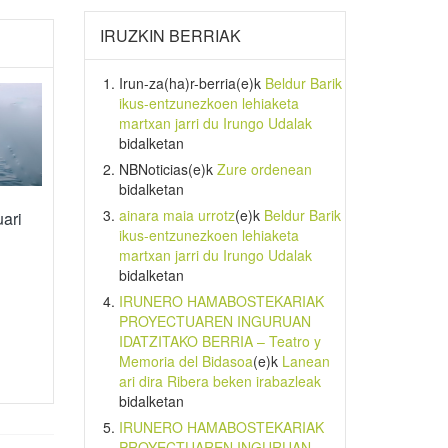
IRUZKIN BERRIAK
Irun-za(ha)r-berria
(e)k
Beldur Barik
ikus-entzunezkoen lehiaketa
martxan jarri du Irungo Udalak
bidalketan
NBNoticias
(e)k
Zure ordenean
bidalketan
ainara maia urrotz
(e)k
Beldur Barik
ari
ikus-entzunezkoen lehiaketa
martxan jarri du Irungo Udalak
bidalketan
IRUNERO HAMABOSTEKARIAK
PROYECTUAREN INGURUAN
IDATZITAKO BERRIA – Teatro y
Memoria del Bidasoa
(e)k
Lanean
ari dira Ribera beken irabazleak
bidalketan
IRUNERO HAMABOSTEKARIAK
PROYECTUAREN INGURUAN