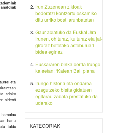
kademiak
Irun Zuzenean zikloak
manaldiak
bederatzi kontzertu eskainiko
ditu urriko bost larunbatetan
Gaur abiatuko da Euskal Jira
Irunen, ohituraz, kulturaz eta jai-
giroraz betetako asteburuari
bidea eginez
Euskararen birika berria Irungo
kaleetan: ‘Kalean Bai’ plana
urrei eta
Irungo historia eta ondarea
skaintzen
ezagutzeko bisita gidatuen
ia arloko
egitarau zabala prestatuko da
n alderdi
udarako
ta hamalau
uan hartu
KATEGORIAK
eta talde