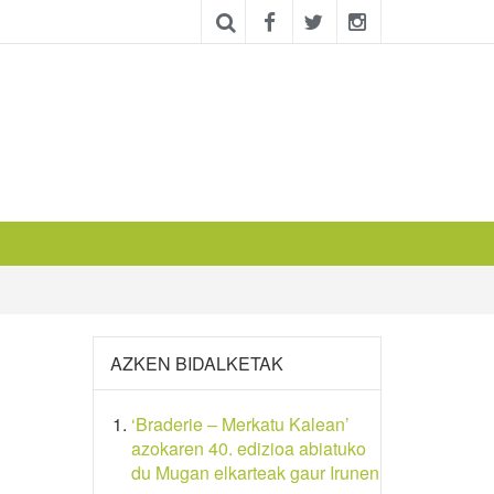
AZKEN BIDALKETAK
‘Braderie – Merkatu Kalean’
azokaren 40. edizioa abiatuko
du Mugan elkarteak gaur Irunen