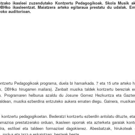
ntzako ikasleei zuzendutako Kontzertu Pedagogikoak. Skola Musik a
DBHko ikasleentzat. Maiatzera arteko egitaraua prestatu du udalak. E
roko auditorioan.
tzertu Pedagogikoak programa, duela bi hamarkada. 7 eta 15 urte arteko ha
, DBHko hirugarren mailara). Zenbait musika taldek kontzertu bereziak e
oan. Programaren helburua azaldu du Josune Gomez Hezkuntza eta Gazter
 aldean, musika ezberdina entzuteko aukera ematen diegu. Gainera, musikare
le, kontzertu pedagogikoetan. Bederatzi kontzertu ezberdin antolatu dituzte, e
ramazioa prestatzerako orduan, ikasleen oporrak eta azterketa garaiak kont
ra, estiloei eta taldeen formazioei dagokienez. Abesbatzak, hirukoteak 
a, rock-a eta jazz-a eskaintzen, besteak beste.