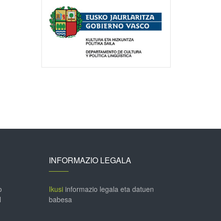
INFORMAZIO LEGALA
o
Ikusi
informazio legala eta datuen
l
babesa