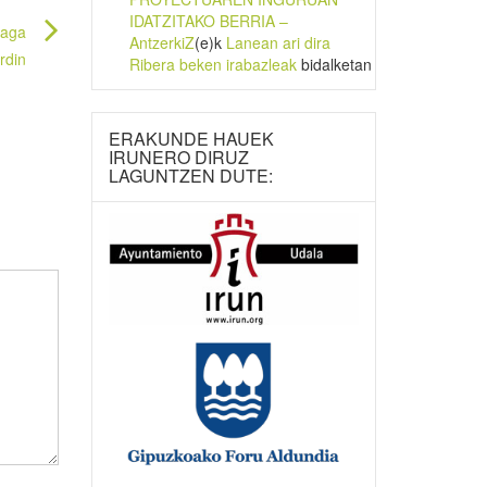
IDATZITAKO BERRIA –
iaga
AntzerkiZ
(e)k
Lanean ari dira
rdin
Ribera beken irabazleak
bidalketan
ERAKUNDE HAUEK
IRUNERO DIRUZ
LAGUNTZEN DUTE: