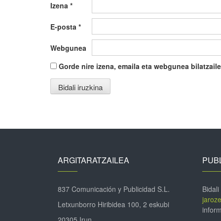
Izena
*
E-posta
*
Webgunea
Gorde nire izena, emaila eta webgunea bilatza
ARGITARATZAILEA
PUBL
837 Comunicación y Publicidad S.L.
Bidali
jaroz
Letxunborro Hiribidea 100, 2 eskubi
inform
20305 Irun.