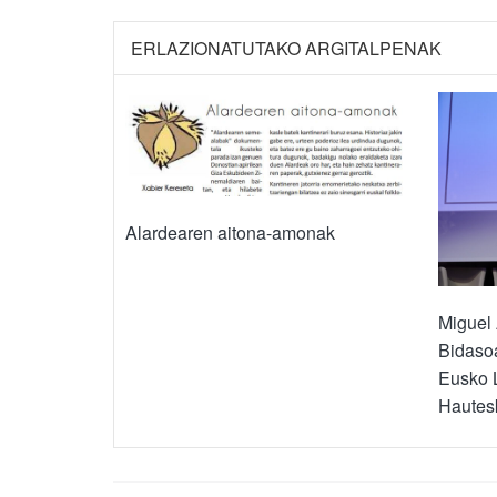
ERLAZIONATUTAKO ARGITALPENAK
Alardearen aitona-amonak
Miguel 
Bidasoa
Eusko L
Hautes