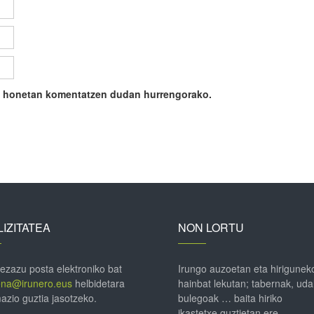
ile honetan komentatzen dudan hurrengorako.
IZITATEA
NON LORTU
 ezazu posta elektroniko bat
Irungo auzoetan eta hirigunek
ena@irunero.eus
helbidetara
hainbat lekutan; tabernak, uda
azio guztia jasotzeko.
bulegoak … baita hiriko
ikastetxe guztietan ere.