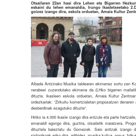
Otsailaren 22an hasi dira Lehen eta Bigarren Hezku
eskaini du lehen emanaldia, Irungo ikastetxeetako 2.
goizez izango dira, eskola orduetan, Amaia Kultur Zent
Albada Antzinako Musika taldearen ekimenez sortu zen Kon
nerabeei zuzendutako ekimena da (LHko bigarren mailatik
dituzte, ikasleen eskola orduetan, Amaia Kultur Zentr
ordezkariak: “Zirkuitu komertzialetan proposatzen denaren
desberdinak ezagutuko dituzte”.
Hiriko ia 4.000 ikasle izango dira entzule eta parte hartzai
emanaldi egongo dira, guztira, otsailetik maiatzera. Prog
dituztela baieztatu du Gomezek. Saio anitzak izango di
sinfonikoak ariko dira, adibidez, musika kultua, pop-a, folk-