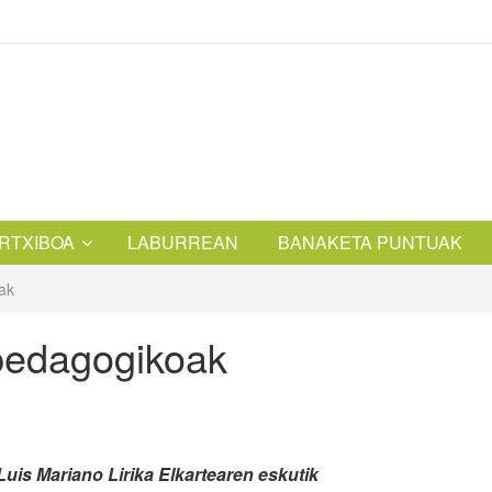
RTXIBOA
LABURREAN
BANAKETA PUNTUAK
ak
 pedagogikoak
uis Mariano Lirika Elkartearen eskutik