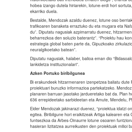
hobea izango dutela hiriarekin, lotune-erdi hori sortu
ekarriko duela.
Bestalde, Mendozak azaldu duenez, lotune oso berriak
trafikoaren banaketa erraztuko du eta mugara eta Nafa
du”. Diputatu nagusiak azpimarratu duenez, hitzarmen
beharrezkoa den soluzio baterantz”. “Proiektu hau ko
estrategia global baten parte da, Gipuzkoako zirkulaz
neuralgikoetako batean”.
Diputatu nagusiak, halaber, balioa eman dio “Bidasoal
lankidetza instituzionalari”.
Azken Portu
ko
biribilgune
a
Bi erakundeek hitzarmenaren izenpetzea baliatu dute F
proiektuari buruzko informazioa partekatzeko. Mendo
planaren barruan jasotako jardueretako bat da. Plan h
636 errepideetako sarbideetan eta Amute, Mendelu, Pl
Eider Mendozak jakinarazi duenez, “proiektua idatzi o
egitea. Biribilgune hori eraikitzeak Artiga kalearen et
funtsezkoa da Arbes-Oinaurre lotune osoaren funtzion
hasieran lizitatzea aurreikusten den proiektuak milioi 