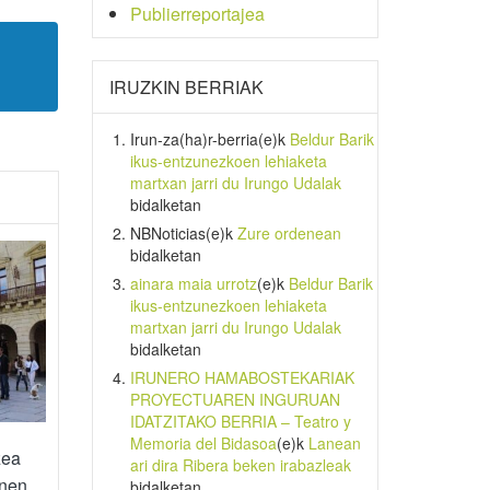
Publierreportajea
IRUZKIN BERRIAK
Irun-za(ha)r-berria
(e)k
Beldur Barik
ikus-entzunezkoen lehiaketa
martxan jarri du Irungo Udalak
bidalketan
NBNoticias
(e)k
Zure ordenean
bidalketan
ainara maia urrotz
(e)k
Beldur Barik
ikus-entzunezkoen lehiaketa
martxan jarri du Irungo Udalak
bidalketan
IRUNERO HAMABOSTEKARIAK
PROYECTUAREN INGURUAN
IDATZITAKO BERRIA – Teatro y
Memoria del Bidasoa
(e)k
Lanean
zea
ari dira Ribera beken irabazleak
unen
bidalketan