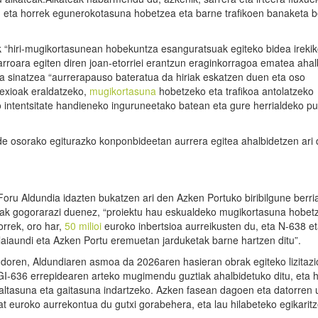
ta, eta horrek egunerokotasuna hobetzea eta barne trafikoen banaketa b
 “hiri-mugikortasunean hobekuntza esanguratsuak egiteko bidea irekik
rroara egiten diren joan-etorriei erantzun eraginkorragoa ematea ahal
a sinatzea “aurrerapauso bateratua da hiriak eskatzen duen eta oso
nexioak eraldatzeko,
mugikortasuna
hobetzeko eta trafikoa antolatzeko
io intentsitate handieneko inguruneetako batean eta gure herrialdeko p
de osorako egiturazko konponbideetan aurrera egitea ahalbidetzen ari
oru Aldundia idazten bukatzen ari den Azken Portuko biribilgune berri
zak gogorarazi duenez, “proiektu hau eskualdeko mugikortasuna hobet
orrek, oro har,
50 milioi
euroko inbertsioa aurreikusten du, eta N-638 et
aiaundi eta Azken Portu eremuetan jarduketak barne hartzen ditu”.
ndoren, Aldundiaren asmoa da 2026aren hasieran obrak egiteko lizitazi
a GI-636 errepidearen arteko mugimendu guztiak ahalbidetuko ditu, eta h
altasuna eta gaitasuna indartzeko. Azken fasean dagoen eta datorren 
bat euroko aurrekontua du gutxi gorabehera, eta lau hilabeteko egikarit