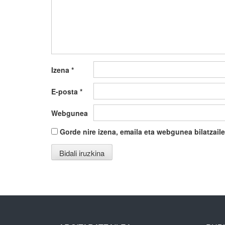
Izena
*
E-posta
*
Webgunea
Gorde nire izena, emaila eta webgunea bilatza