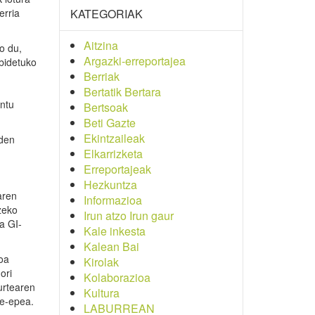
erria
KATEGORIAK
Aitzina
o du,
Argazki-erreportajea
bidetuko
Berriak
Bertatik Bertara
untu
Bertsoak
Beti Gazte
Ekintzaileak
 den
Elkarrizketa
Erreportajeak
Hezkuntza
aren
Informazioa
zeko
Irun atzo Irun gaur
a GI-
Kale inkesta
Kalean Bai
oa
Kirolak
ori
Kolaborazioa
urtearen
Kultura
ze-epea.
LABURREAN