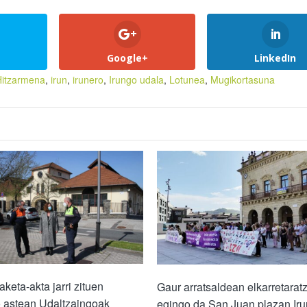
Google+
LinkedIn
Hitzarmena
,
irun
,
irunero
,
Irungo udala
,
Lotunea
,
Mugikortasuna
aketa-akta jarri zituen
Gaur arratsaldean elkarretarat
o astean Udaltzaingoak
egingo da San Juan plazan Ir