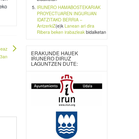
zeko
IRUNERO HAMABOSTEKARIAK
PROYECTUAREN INGURUAN
IDATZITAKO BERRIA –
AntzerkiZ
(e)k
Lanean ari dira
Ribera beken irabazleak
bidalketan
neaz
ERAKUNDE HAUEK
23an
IRUNERO DIRUZ
LAGUNTZEN DUTE: