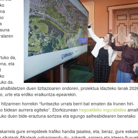
eko
ina
ko
a
asuna
ralaren
rtuko da,
ena, eta
1
ako
tuko da.
ahalbidetzen duen lizitazioaren ondoren, proiektua idazteko lanak 20
o, urte eta erdiko eraikuntza-epearekin.
hitzarmen horrekin “funtsezko urrats berri bat ematen da Irunen hiri-
o bidean aurrera egiteko”. Etorkizunean
hegoaldeko ingurabidea
amai
ratuko duen bide-eraztuna sortzea eta egungo saihesbidearen benetako
arrela gure errepideek trafiko handia jasatea, eta, beraz, gure eskae
du alkateak.Alkateak nabarmendu du, azkenik, sarrera eta irteera fluxuek