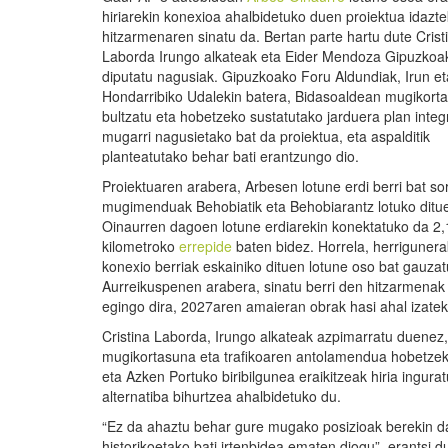
hiriarekin konexioa ahalbidetuko duen proiektua idazt
hitzarmenaren sinatu da. Bertan parte hartu dute Crist
Laborda Irungo alkateak eta Eider Mendoza Gipuzkoa
diputatu nagusiak. Gipuzkoako Foru Aldundiak, Irun et
Hondarribiko Udalekin batera, Bidasoaldean mugikort
bultzatu eta hobetzeko sustatutako jarduera plan integ
mugarri nagusietako bat da proiektua, eta aspalditik
planteatutako behar bati erantzungo dio.
Proiektuaren arabera, Arbesen lotune erdi berri bat so
mugimenduak Behobiatik eta Behobiarantz lotuko ditu
Oinaurren dagoen lotune erdiarekin konektatuko da 2,
kilometroko
errepide
baten bidez. Horrela, herriguner
konexio berriak eskainiko dituen lotune oso bat gauza
Aurreikuspenen arabera, sinatu berri den hitzarmenak 
egingo dira, 2027aren amaieran obrak hasi ahal izatek
Cristina Laborda, Irungo alkateak azpimarratu duenez, 
mugikortasuna eta trafikoaren antolamendua hobetzek
eta Azken Portuko biribilgunea eraikitzeak hiria ingu
alternatiba bihurtzea ahalbidetuko du.
“Ez da ahaztu behar gure mugako posizioak berekin dak
historikoetako bati irtenbidea ematen diogu”, erantsi 