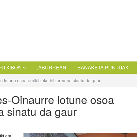
RTXIBOA
LABURREAN
BANAKETA PUNTUAK
 lotune osoa eraikitzeko hitzarmena sinatu da gaur
s-Oinaurre lotune osoa
a sinatu da gaur
ki eta