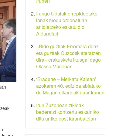
Irunen
Irungo Udalak errepideetako
lanak modu ordenatuan
antolatzeko eskatu dio
Aldundiari
«Bide guztiak Erromara doaz
eta guztiak Cuzcotik ateratzen
dira» erakusketa ikusgai dago
Oiasso Museoan
‘Braderie – Merkatu Kalean’
azokaren 40. edizioa abiatuko
26an
du Mugan elkarteak gaur Irunen
Irun Zuzenean zikloak
tzeak
bederatzi kontzertu eskainiko
ditu urriko bost larunbatetan
ra
 lotura