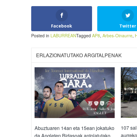
Facebook
Twitter
Posted in
LABURREAN
Tagged
AP8
,
Arbes-Oinaurre
,
ERLAZIONATUTAKO ARGITALPENAK
107 sal
Abuztuaren 14an eta 15ean jokatuko
aurrek
da Angleten Bidasoak antolatutako