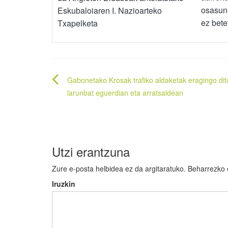
osasun 
Eskubaloiaren I. Nazioarteko
ez bete
Txapelketa
Bidalketetan
Gabonetako Krosak trafiko aldaketak eragingo dit
zehar
larunbat eguerdian eta arratsaldean
nabigatu
Utzi erantzuna
Zure e-posta helbidea ez da argitaratuko.
Beharrezko
Iruzkin