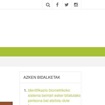
AZKEN BIDALKETAK
Identifikazio biometrikoko
sistema berriari esker bilatutako
pertsona bat atxilotu dute