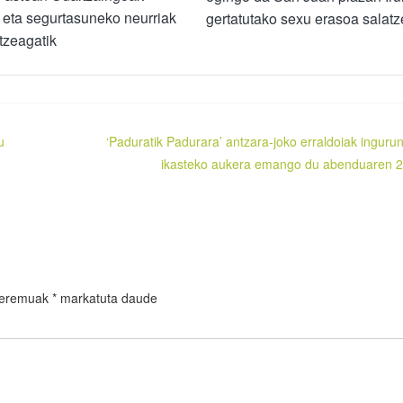
eta segurtasuneko neurriak
gertatutako sexu erasoa salat
tzeagatik
u
‘Paduratik Padurara’ antzara-joko erraldoiak inguru
ikasteko aukera emango du abenduaren 
 eremuak
*
markatuta daude