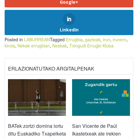
Google+
LinkedIn
Posted in
LABURREAN
Tagged
Errugbia
,
gazteak
,
irun
,
irunero
,
kirola
,
Nekak errugbian
,
Neskak
,
Txingudi Errugbi Kluba
ERLAZIONATUTAKO ARGITALPENAK
BATek zortzi domina lortu
San Vicente de Paúl
ditu Euskadiko Txapelketa
Ikastetxeak ate irekien