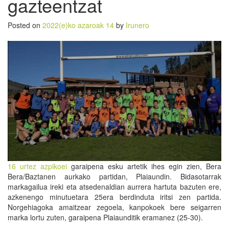
gazteentzat
Posted on
2022(e)ko azaroak 14
by
Irunero
16 urtez azpikoei
garaipena esku artetik ihes egin zien, Bera
Bera/Baztanen aurkako partidan, Plaiaundin. Bidasotarrak
markagailua ireki eta atsedenaldian aurrera hartuta bazuten ere,
azkenengo minutuetara 25era berdinduta iritsi zen partida.
Norgehiagoka amaitzear zegoela, kanpokoek bere seigarren
marka lortu zuten, garaipena Plaiaunditik eramanez (25-30).