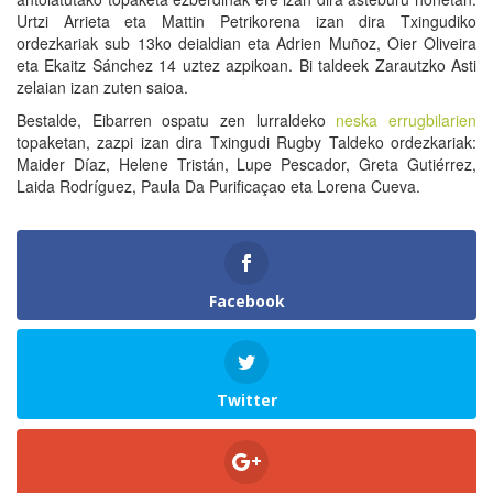
Urtzi Arrieta eta Mattin Petrikorena izan dira Txingudiko
ordezkariak sub 13ko deialdian eta Adrien Muñoz, Oier Oliveira
eta Ekaitz Sánchez 14 uztez azpikoan. Bi taldeek Zarautzko Asti
zelaian izan zuten saioa.
Bestalde, Eibarren ospatu zen lurraldeko
neska errugbilarien
topaketan, zazpi izan dira Txingudi Rugby Taldeko ordezkariak:
Maider Díaz, Helene Tristán, Lupe Pescador, Greta Gutiérrez,
Laida Rodríguez, Paula Da Purificaçao eta Lorena Cueva.
Facebook
Twitter