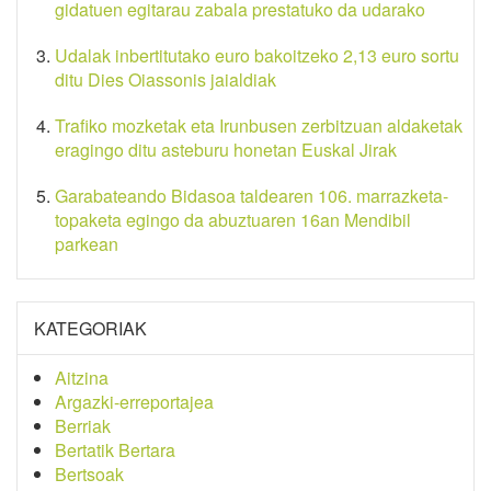
gidatuen egitarau zabala prestatuko da udarako
Udalak inbertitutako euro bakoitzeko 2,13 euro sortu
ditu Dies Oiassonis jaialdiak
Trafiko mozketak eta Irunbusen zerbitzuan aldaketak
eragingo ditu asteburu honetan Euskal Jirak
Garabateando Bidasoa taldearen 106. marrazketa-
topaketa egingo da abuztuaren 16an Mendibil
parkean
KATEGORIAK
Aitzina
Argazki-erreportajea
Berriak
Bertatik Bertara
Bertsoak