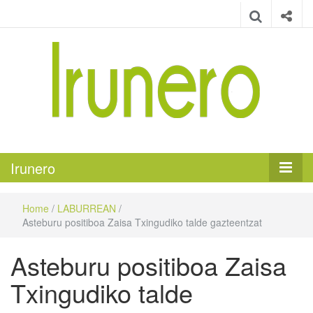
Irunero
Irungo euskarazko aldizkaria
Irunero
Home
/
LABURREAN
/
Asteburu positiboa Zaisa Txingudiko talde gazteentzat
Asteburu positiboa Zaisa
Txingudiko talde