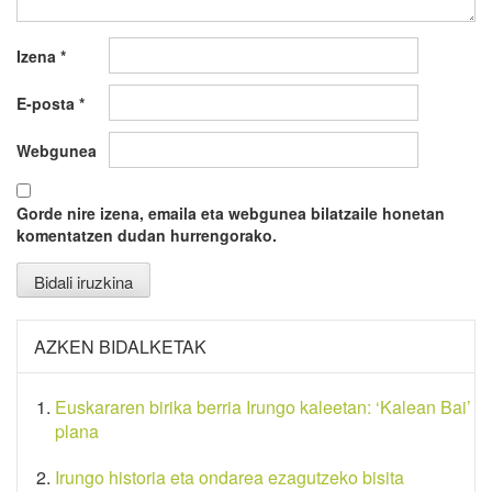
Izena
*
E-posta
*
Webgunea
Gorde nire izena, emaila eta webgunea bilatzaile honetan
komentatzen dudan hurrengorako.
AZKEN BIDALKETAK
Euskararen birika berria Irungo kaleetan: ‘Kalean Bai’
plana
Irungo historia eta ondarea ezagutzeko bisita