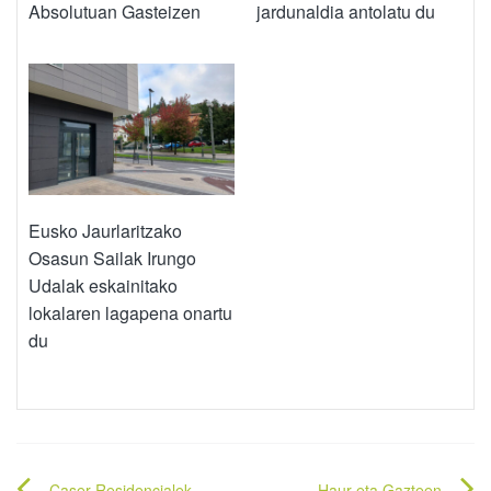
Absolutuan Gasteizen
jardunaldia antolatu du
Eusko Jaurlaritzako
Osasun Sailak Irungo
Udalak eskainitako
lokalaren lagapena onartu
du
Caser Residencialek
Haur eta Gazteen