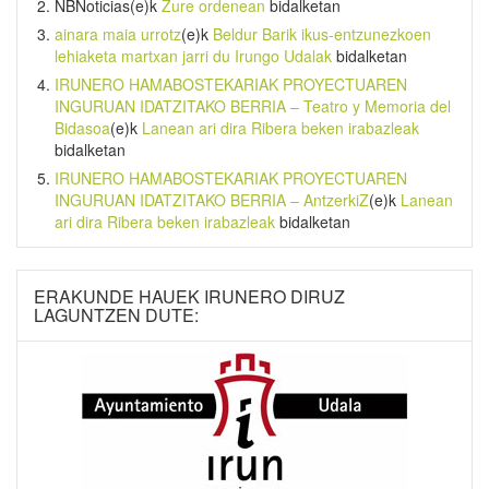
NBNoticias
(e)k
Zure ordenean
bidalketan
ainara maia urrotz
(e)k
Beldur Barik ikus-entzunezkoen
lehiaketa martxan jarri du Irungo Udalak
bidalketan
IRUNERO HAMABOSTEKARIAK PROYECTUAREN
INGURUAN IDATZITAKO BERRIA – Teatro y Memoria del
Bidasoa
(e)k
Lanean ari dira Ribera beken irabazleak
bidalketan
IRUNERO HAMABOSTEKARIAK PROYECTUAREN
INGURUAN IDATZITAKO BERRIA – AntzerkiZ
(e)k
Lanean
ari dira Ribera beken irabazleak
bidalketan
ERAKUNDE HAUEK IRUNERO DIRUZ
LAGUNTZEN DUTE: