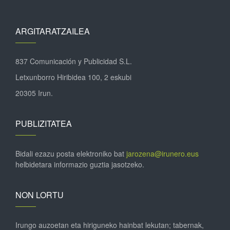
ARGITARATZAILEA
837 Comunicación y Publicidad S.L.
Letxunborro Hiribidea 100, 2 eskubi
20305 Irun.
PUBLIZITATEA
Bidali ezazu posta elektroniko bat
jarozena@irunero.eus
helbidetara informazio guztia jasotzeko.
NON LORTU
Irungo auzoetan eta hiriguneko hainbat lekutan; tabernak,