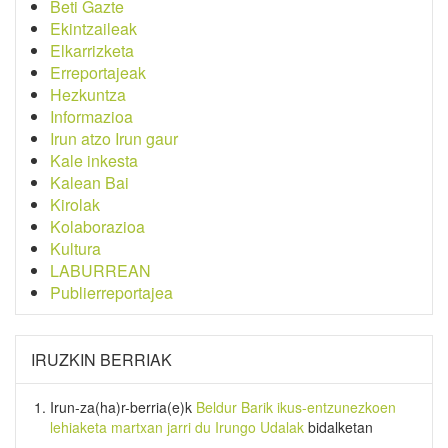
Beti Gazte
Ekintzaileak
Elkarrizketa
Erreportajeak
Hezkuntza
Informazioa
Irun atzo Irun gaur
Kale inkesta
Kalean Bai
Kirolak
Kolaborazioa
Kultura
LABURREAN
Publierreportajea
IRUZKIN BERRIAK
Irun-za(ha)r-berria
(e)k
Beldur Barik ikus-entzunezkoen
lehiaketa martxan jarri du Irungo Udalak
bidalketan