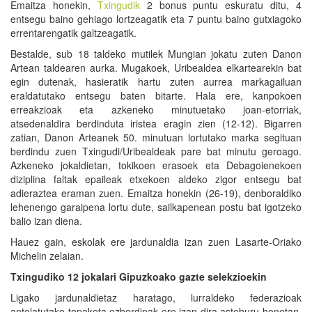
Emaitza honekin,
Txingudik
2 bonus puntu eskuratu ditu, 4
entsegu baino gehiago lortzeagatik eta 7 puntu baino gutxiagoko
errentarengatik galtzeagatik.
Bestalde, sub 18 taldeko mutilek Mungian jokatu zuten Danon
Artean taldearen aurka. Mugakoek, Uribealdea elkartearekin bat
egin dutenak, hasieratik hartu zuten aurrea markagailuan
eraldatutako entsegu baten bitarte. Hala ere, kanpokoen
erreakzioak eta azkeneko minutuetako joan-etorriak,
atsedenaldira berdinduta iristea eragin zien (12-12). Bigarren
zatian, Danon Arteanek 50. minutuan lortutako marka segituan
berdindu zuen Txingudi/Uribealdeak pare bat minutu geroago.
Azkeneko jokaldietan, tokikoen erasoek eta Debagoienekoen
diziplina faltak epaileak etxekoen aldeko zigor entsegu bat
adieraztea eraman zuen. Emaitza honekin (26-19), denboraldiko
lehenengo garaipena lortu dute, sailkapenean postu bat igotzeko
balio izan diena.
Hauez gain, eskolak ere jardunaldia izan zuen Lasarte-Oriako
Michelin zelaian.
Txingudiko 12 jokalari Gipuzkoako gazte selekzioekin
Ligako jardunaldietaz haratago, lurraldeko federazioak
antolatutako topaketa ezberdinak ere izan dira asteburu honetan.