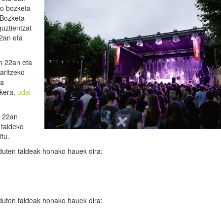
o bozketa
 Bozketa
uztientzat
22an eta
n 22an eta
aritzeko
na
ukera,
udal
n 22an
 taldeko
tu.
duten taldeak honako hauek dira:
duten taldeak honako hauek dira: