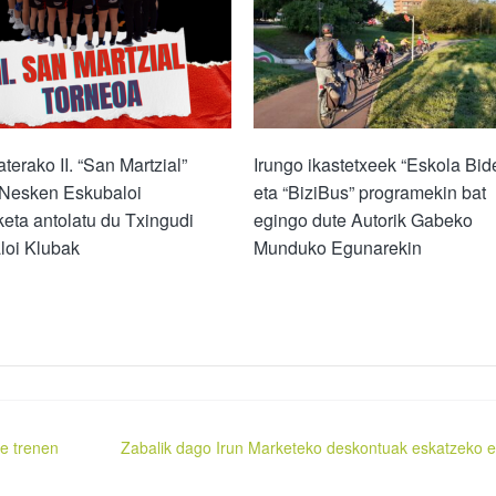
terako II. “San Martzial”
Irungo ikastetxeek “Eskola Bid
 Nesken Eskubaloi
eta “BiziBus” programekin bat
eta antolatu du Txingudi
egingo dute Autorik Gabeko
loi Klubak
Munduko Egunarekin
e trenen
Zabalik dago Irun Marketeko deskontuak eskatzeko 