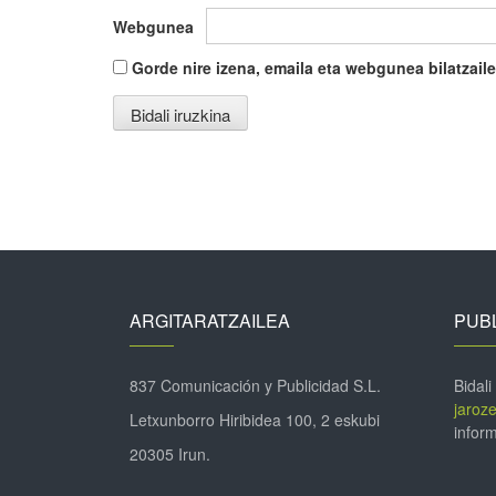
Webgunea
Gorde nire izena, emaila eta webgunea bilatza
ARGITARATZAILEA
PUBL
837 Comunicación y Publicidad S.L.
Bidali
jaroz
Letxunborro Hiribidea 100, 2 eskubi
inform
20305 Irun.