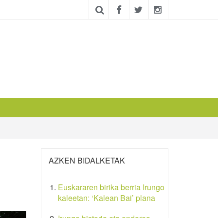
AZKEN BIDALKETAK
Euskararen birika berria Irungo
kaleetan: ‘Kalean Bai’ plana