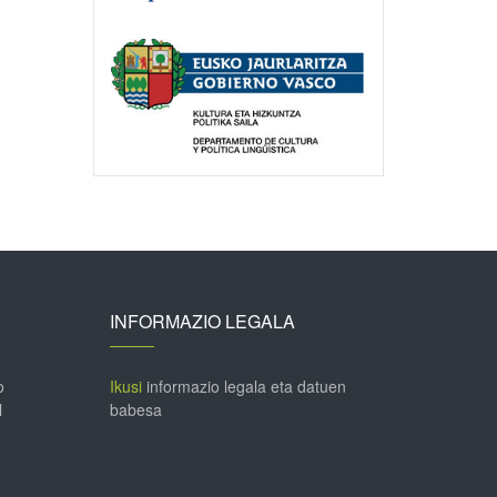
INFORMAZIO LEGALA
o
Ikusi
informazio legala eta datuen
l
babesa