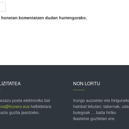
ile honetan komentatzen dudan hurrengorako.
IZITATEA
NON LORTU
 ezazu posta elektroniko bat
Irungo auzoetan eta hirigunek
ena@irunero.eus
helbidetara
hainbat lekutan; tabernak, uda
azio guztia jasotzeko.
bulegoak … baita hiriko
ikastetxe guztietan ere.