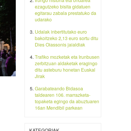
Irungo historia eta ondarea
ezagutzeko bisita gidatuen
egitarau zabala prestatuko da
udarako
Udalak inbertitutako euro
bakoitzeko 2,13 euro sortu ditu
Dies Oiassonis jaialdiak
Trafiko mozketak eta Irunbusen
zerbitzuan aldaketak eragingo
ditu asteburu honetan Euskal
Jirak
Garabateando Bidasoa
taldearen 106. marrazketa-
topaketa egingo da abuztuaren
16an Mendibil parkean
KATEGORIAK