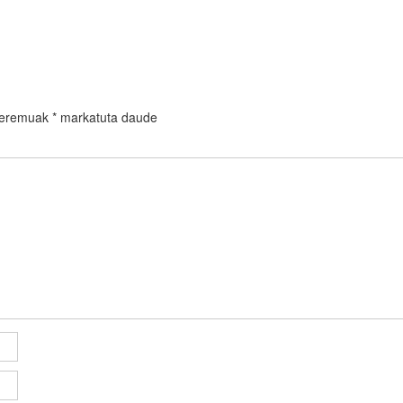
 eremuak
*
markatuta daude