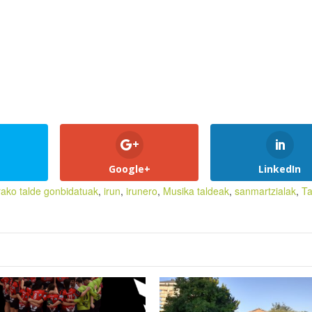
Google+
LinkedIn
rako talde gonbidatuak
,
irun
,
irunero
,
Musika taldeak
,
sanmartzialak
,
Ta