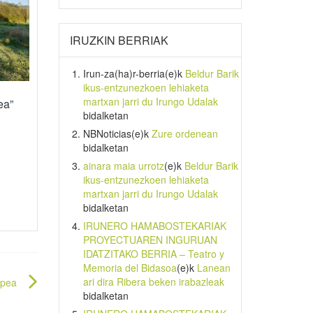
IRUZKIN BERRIAK
Irun-za(ha)r-berria
(e)k
Beldur Barik
ikus-entzunezkoen lehiaketa
martxan jarri du Irungo Udalak
ea”
bidalketan
NBNoticias
(e)k
Zure ordenean
bidalketan
ainara maia urrotz
(e)k
Beldur Barik
ikus-entzunezkoen lehiaketa
martxan jarri du Irungo Udalak
bidalketan
IRUNERO HAMABOSTEKARIAK
PROYECTUAREN INGURUAN
IDATZITAKO BERRIA – Teatro y
Memoria del Bidasoa
(e)k
Lanean
ari dira Ribera beken irabazleak
epea
bidalketan