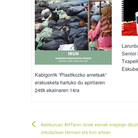
Larunba
Senior
Txapelk
Eskuba
Kabigorrik “Plastikozko ametsak”
erakusketa hartuko du apirilaren
24tik ekainaren 14ra
Bidalketetan
Asteburuan AHTaren lanek etenak eragingo dituzt
zehar
zirkulazioan Hernani eta Irun artean