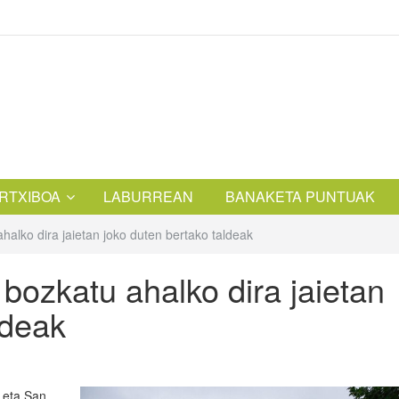
RTXIBOA
LABURREAN
BANAKETA PUNTUAK
halko dira jaietan joko duten bertako taldeak
 bozkatu ahalko dira jaietan
ldeak
 eta San