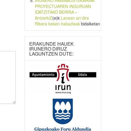
IRUNERO HAMABOSTEKARIAK
PROYECTUAREN INGURUAN
IDATZITAKO BERRIA –
AntzerkiZ
(e)k
Lanean ari dira
Ribera beken irabazleak
bidalketan
ERAKUNDE HAUEK
IRUNERO DIRUZ
LAGUNTZEN DUTE: