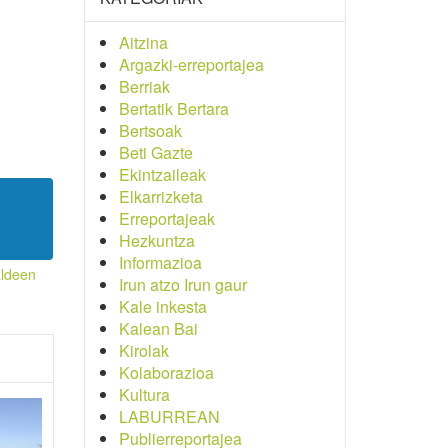
Aitzina
Argazki-erreportajea
Berriak
Bertatik Bertara
Bertsoak
Beti Gazte
Ekintzaileak
Elkarrizketa
Erreportajeak
Hezkuntza
Informazioa
ldeen
Irun atzo Irun gaur
Kale inkesta
Kalean Bai
Kirolak
Kolaborazioa
Kultura
LABURREAN
Publierreportajea