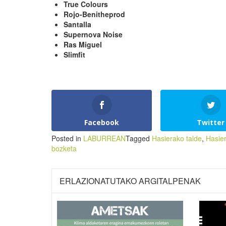
True Colours
Rojo-Benitheprod
Santalla
Supernova Noise
Ras Miguel
Slimfit
Facebook
Twitter
Posted in
LABURREAN
Tagged
Hasierako talde
,
Hasie
bozketa
ERLAZIONATUTAKO ARGITALPENAK