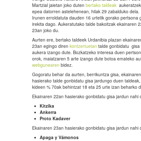
Martzial jaietan joko duten
bertako taldeak
aukeratzek
epea datorren astelehenean, hilak 29 zabalduko dela.
Irunen erroldatuta dauden 16 urtetik gorako pertsona g
irekita dago. Aukeratutako talde bakoitzak ekainaren 
23an joko du.
Aurten ere, bertako taldeek Urdanibia plazan ekainare
23an egingo diren
kontzertuetan
talde gonbidatu gisa 
aukera izango dute. Bozkatzeko interesa duen pertso
orok, maiatzaren 5 arte izango dute botoa emateko a
webgunearen
bidez.
Gogoratu behar da aurten, berrikuntza gisa, ekainare
hasierako talde gonbidatu gisa jardungo duen taldeak,
kideen % 70ak behintzat 18 eta 25 urte izan beharko di
Ekainaren 22an hasierako gonbidatu gisa jardun nahi 
Kitzika
Ankerra
Proto Kadaver
Ekainaren 23an hasierako gonbidatu gisa jardun nahi 
Apaga y Vámonos