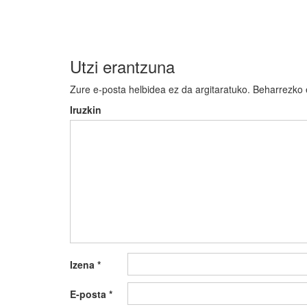
nabigatu
Utzi erantzuna
Zure e-posta helbidea ez da argitaratuko.
Beharrezko
Iruzkin
Izena
*
E-posta
*