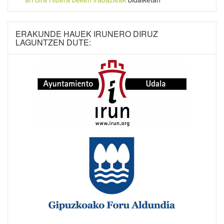
ERAKUNDE HAUEK IRUNERO DIRUZ
LAGUNTZEN DUTE: