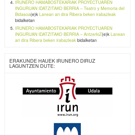
IRUNERO HAMABOSTEKARIAK PROYECTUAREN
INGURUAN IDATZITAKO BERRIA – Teatro y Memoria del
Bidasoa
(e)k
Lanean ari dira Ribera beken irabazleak
bidalketan
IRUNERO HAMABOSTEKARIAK PROYECTUAREN
INGURUAN IDATZITAKO BERRIA – AntzerkiZ
(e)k
Lanean
ari dira Ribera beken irabazleak
bidalketan
ERAKUNDE HAUEK IRUNERO DIRUZ
LAGUNTZEN DUTE: