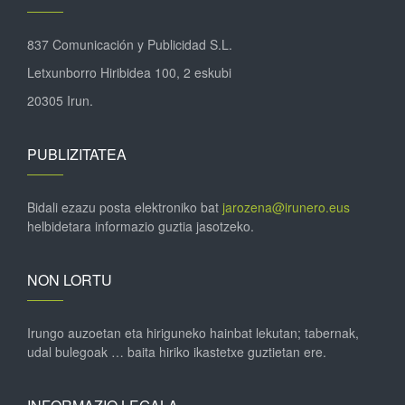
837 Comunicación y Publicidad S.L.
Letxunborro Hiribidea 100, 2 eskubi
20305 Irun.
PUBLIZITATEA
Bidali ezazu posta elektroniko bat
jarozena@irunero.eus
helbidetara informazio guztia jasotzeko.
NON LORTU
Irungo auzoetan eta hiriguneko hainbat lekutan; tabernak,
udal bulegoak … baita hiriko ikastetxe guztietan ere.