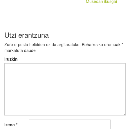
Museoan ikusgai
nabigatu
Utzi erantzuna
Zure e-posta helbidea ez da argitaratuko.
Beharrezko eremuak
*
markatuta daude
Iruzkin
Izena
*