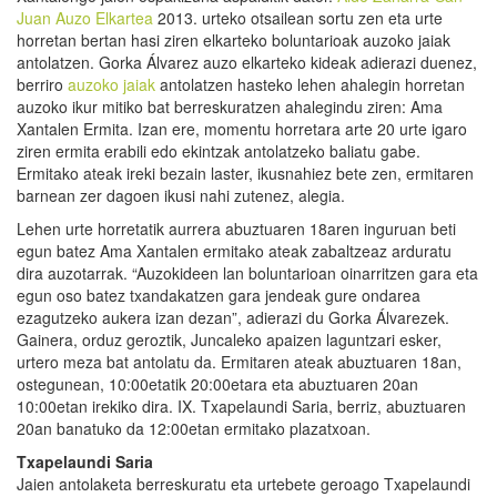
Juan Auzo Elkartea
2013. urteko otsailean sortu zen eta urte
horretan bertan hasi ziren elkarteko boluntarioak auzoko jaiak
antolatzen. Gorka Álvarez auzo elkarteko kideak adierazi duenez,
berriro
auzoko jaiak
antolatzen hasteko lehen ahalegin horretan
auzoko ikur mitiko bat berreskuratzen ahalegindu ziren: Ama
Xantalen Ermita. Izan ere, momentu horretara arte 20 urte igaro
ziren ermita erabili edo ekintzak antolatzeko baliatu gabe.
Ermitako ateak ireki bezain laster, ikusnahiez bete zen, ermitaren
barnean zer dagoen ikusi nahi zutenez, alegia.
Lehen urte horretatik aurrera abuztuaren 18aren inguruan beti
egun batez Ama Xantalen ermitako ateak zabaltzeaz arduratu
dira auzotarrak. “Auzokideen lan boluntarioan oinarritzen gara eta
egun oso batez txandakatzen gara jendeak gure ondarea
ezagutzeko aukera izan dezan”, adierazi du Gorka Álvarezek.
Gainera, orduz geroztik, Juncaleko apaizen laguntzari esker,
urtero meza bat antolatu da. Ermitaren ateak abuztuaren 18an,
ostegunean, 10:00etatik 20:00etara eta abuztuaren 20an
10:00etan irekiko dira. IX. Txapelaundi Saria, berriz, abuztuaren
20an banatuko da 12:00etan ermitako plazatxoan.
Txapelaundi Saria
Jaien antolaketa berreskuratu eta urtebete geroago Txapelaundi