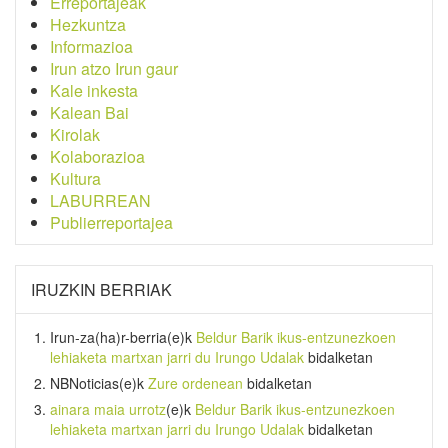
Erreportajeak
Hezkuntza
Informazioa
Irun atzo Irun gaur
Kale inkesta
Kalean Bai
Kirolak
Kolaborazioa
Kultura
LABURREAN
Publierreportajea
IRUZKIN BERRIAK
Irun-za(ha)r-berria
(e)k
Beldur Barik ikus-entzunezkoen
lehiaketa martxan jarri du Irungo Udalak
bidalketan
NBNoticias
(e)k
Zure ordenean
bidalketan
ainara maia urrotz
(e)k
Beldur Barik ikus-entzunezkoen
lehiaketa martxan jarri du Irungo Udalak
bidalketan