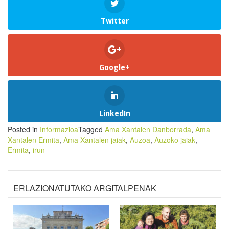
Twitter
Google+
LinkedIn
Posted in
Informazioa
Tagged
Ama Xantalen Danborrada
,
Ama
Xantalen Ermita
,
Ama Xantalen jaiak
,
Auzoa
,
Auzoko jaiak
,
Ermita
,
irun
ERLAZIONATUTAKO ARGITALPENAK