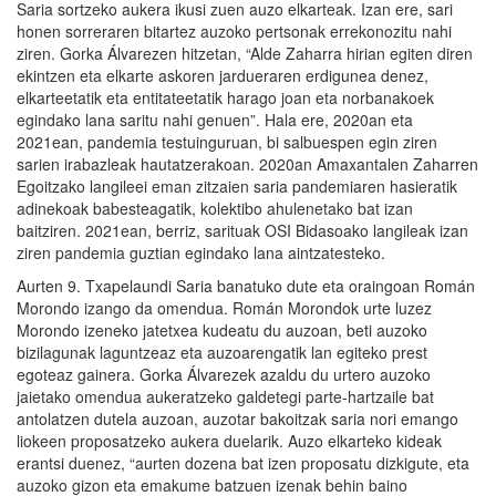
Saria sortzeko aukera ikusi zuen auzo elkarteak. Izan ere, sari
honen sorreraren bitartez auzoko pertsonak errekonozitu nahi
ziren. Gorka Álvarezen hitzetan, “Alde Zaharra hirian egiten diren
ekintzen eta elkarte askoren jardueraren erdigunea denez,
elkarteetatik eta entitateetatik harago joan eta norbanakoek
egindako lana saritu nahi genuen”. Hala ere, 2020an eta
2021ean, pandemia testuinguruan, bi salbuespen egin ziren
sarien irabazleak hautatzerakoan. 2020an Amaxantalen Zaharren
Egoitzako langileei eman zitzaien saria pandemiaren hasieratik
adinekoak babesteagatik, kolektibo ahulenetako bat izan
baitziren. 2021ean, berriz, sarituak OSI Bidasoako langileak izan
ziren pandemia guztian egindako lana aintzatesteko.
Aurten 9. Txapelaundi Saria banatuko dute eta oraingoan Román
Morondo izango da omendua. Román Morondok urte luzez
Morondo izeneko jatetxea kudeatu du auzoan, beti auzoko
bizilagunak laguntzeaz eta auzoarengatik lan egiteko prest
egoteaz gainera. Gorka Álvarezek azaldu du urtero auzoko
jaietako omendua aukeratzeko galdetegi parte-hartzaile bat
antolatzen dutela auzoan, auzotar bakoitzak saria nori emango
liokeen proposatzeko aukera duelarik. Auzo elkarteko kideak
erantsi duenez, “aurten dozena bat izen proposatu dizkigute, eta
auzoko gizon eta emakume batzuen izenak behin baino