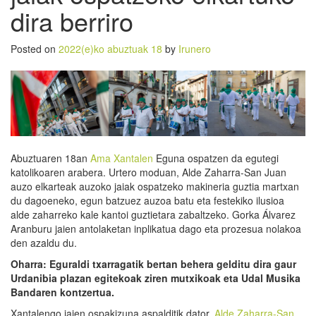
dira berriro
Posted on
2022(e)ko abuztuak 18
by
Irunero
Abuztuaren 18an
Ama Xantalen
Eguna ospatzen da egutegi
katolikoaren arabera. Urtero moduan, Alde Zaharra-San Juan
auzo elkarteak auzoko jaiak ospatzeko makineria guztia martxan
du dagoeneko, egun batzuez auzoa batu eta festekiko ilusioa
alde zaharreko kale kantoi guztietara zabaltzeko. Gorka Álvarez
Aranburu jaien antolaketan inplikatua dago eta prozesua nolakoa
den azaldu du.
Oharra: Eguraldi txarragatik bertan behera gelditu dira gaur
Urdanibia plazan egitekoak ziren mutxikoak eta Udal Musika
Bandaren kontzertua.
Xantalengo jaien ospakizuna aspalditik dator.
Alde Zaharra-San