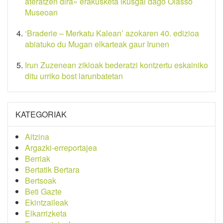
ateratzen dira» erakusketa ikusgai dago Oiasso
Museoan
‘Braderie – Merkatu Kalean’ azokaren 40. edizioa
abiatuko du Mugan elkarteak gaur Irunen
Irun Zuzenean zikloak bederatzi kontzertu eskainiko
ditu urriko bost larunbatetan
KATEGORIAK
Aitzina
Argazki-erreportajea
Berriak
Bertatik Bertara
Bertsoak
Beti Gazte
Ekintzaileak
Elkarrizketa