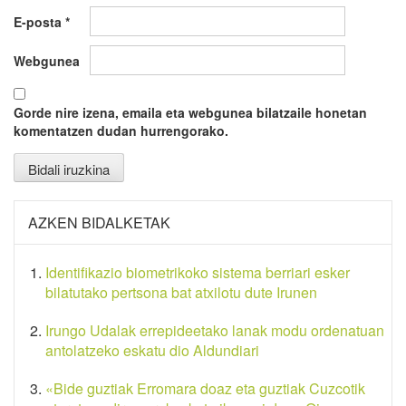
E-posta
*
Webgunea
Gorde nire izena, emaila eta webgunea bilatzaile honetan
komentatzen dudan hurrengorako.
AZKEN BIDALKETAK
Identifikazio biometrikoko sistema berriari esker
bilatutako pertsona bat atxilotu dute Irunen
Irungo Udalak errepideetako lanak modu ordenatuan
antolatzeko eskatu dio Aldundiari
«Bide guztiak Erromara doaz eta guztiak Cuzcotik