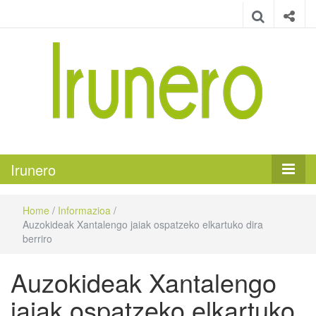
Irunero
Irungo euskarazko aldizkaria
Irunero
Home
/
Informazioa
/
Auzokideak Xantalengo jaiak ospatzeko elkartuko dira
berriro
Auzokideak Xantalengo
jaiak ospatzeko elkartuko