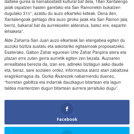
daiteke gurea ia hamabostaldi kultural bat dela, 18an Xantalengo
jaiak ospatzen hasten garelako eta San Ramonekin bukatzen
dugulako 31n”, azaldu du auzo elkarteko kideak. Dena den,
Xantalengoak gehiago dira auzo giroko jaiak eta San Ramon jaia,
berriz, bakanal bat da aurrekoekin alderatua, batez ere, espartin
lehiaketa”.
Alde Zaharra-San Juan auzo elkarteak lan etengabea egiten du
auzoko bizitza sustatu eta askotariko egitasmoak proposatzeko.
Esaterako, Gabon Zahar egunean Urte Zahar Panpina atera eta
plazan erre zuten gerra aurretik egiten zen bezala. Auzoaren
errealitatea berezia da, izan ere, adineko bizilagun asko daude
eta, beraz, sare sozialen ordez, informazioa atariz atari zabaltzea
eraginkorragoa da. Gorka Álvarezek nabarmendu duenez,
“horretan gabiltza eta indarrak dauzkagun bitartean eta lagun
taldea mantentzen dugun bitartean aurrera jarraituko dugu”.
Facebook