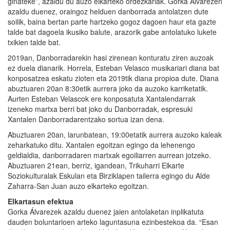
ginateke”, azaldu du auzo elkarteko ordezkariak. Gorka Álvarezen
azaldu duenez, oraingoz helduen danborrada antolatzen dute
soilik, baina bertan parte hartzeko gogoz dagoen haur eta gazte
talde bat dagoela ikusiko balute, arazorik gabe antolatuko lukete
txikien talde bat.
2019an, Danborradarekin hasi zirenean konturatu ziren auzoak
ez duela dianarik. Horrela, Esteban Velasco musikariari diana bat
konposatzea eskatu zioten eta 2019tik diana propioa dute. Diana
abuztuaren 20an 8:30etik aurrera joko da auzoko karriketatik.
Aurten Esteban Velascok ere konposatuta Xantalendarrak
izeneko martxa berri bat joko du Danborradak, espresuki
Xantalen Danborradarentzako sortua izan dena.
Abuztuaren 20an, larunbatean, 19:00etatik aurrera auzoko kaleak
zeharkatuko ditu. Xantalen egoitzan egingo da lehenengo
geldialdia, danborradaren martxak egoiliarren aurrean jotzeko.
Abuztuaren 21ean, berriz, igandean, Trikuharri Elkarte
Soziokulturalak Eskulan eta Birziklapen tailerra egingo du Alde
Zaharra-San Juan auzo elkarteko egoitzan.
Elkartasun efektua
Gorka Álvarezek azaldu duenez jaien antolaketan inplikatuta
dauden boluntarioen arteko laguntasuna ezinbestekoa da. “Esan