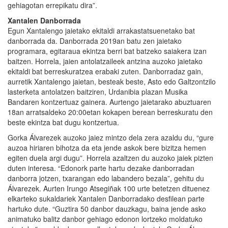
gehiagotan errepikatu dira”.
Xantalen Danborrada
Egun Xantalengo jaietako ekitaldi arrakastatsuenetako bat
danborrada da. Danborrada 2019an batu zen jaietako
programara, egitaraua ekintza berri bat batzeko saiakera izan
baitzen. Horrela, jaien antolatzaileek antzina auzoko jaietako
ekitaldi bat berreskuratzea erabaki zuten. Danborradaz gain,
aurretik Xantalengo jaietan, besteak beste, Asto edo Galtzontzilo
lasterketa antolatzen baitziren, Urdanibia plazan Musika
Bandaren kontzertuaz gainera. Aurtengo jaietarako abuztuaren
18an arratsaldeko 20:00etan kokapen berean berreskuratu den
beste ekintza bat dugu kontzertua.
Gorka Álvarezek auzoko jaiez mintzo dela zera azaldu du, “gure
auzoa hiriaren bihotza da eta jende askok bere bizitza hemen
egiten duela argi dugu”. Horrela azaltzen du auzoko jaiek pizten
duten interesa. “Edonork parte hartu dezake danborradan
danborra jotzen, txarangan edo labandero bezala”, gehitu du
Álvarezek. Aurten Irungo Atsegiñak 100 urte betetzen dituenez
elkarteko sukaldariek Xantalen Danborradako desfilean parte
hartuko dute. “Guztira 50 danbor dauzkagu, baina jende asko
animatuko balitz danbor gehiago edonon lortzeko moldatuko