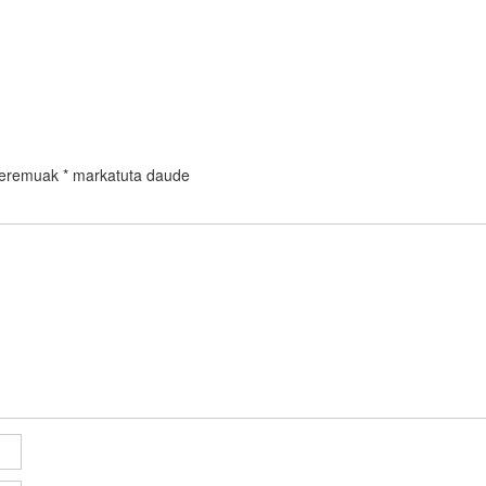
 eremuak
*
markatuta daude