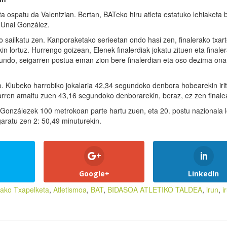
a ospatu da Valentzian. Bertan, BATeko hiru atleta estatuko lehiaketa 
a Unai González.
sailkatu zen. Kanporaketako serieetan ondo hasi zen, finalerako txart
 lortuz. Hurrengo goizean, Elenek finalerdiak jokatu zituen eta finale
egundo, seigarren postua eman zion bere finalerdian eta oso dezima ona
. Klubeko harrobiko jokalaria 42,34 segundoko denbora hobearekin irit
sgarren amaitu zuen 43,16 segundoko denborarekin, beraz, ez zen finale
i Gonzálezek 100 metrokoan parte hartu zuen, eta 20. postu nazionala l
garatu zen 2: 50,49 minuturekin.
Google+
LinkedIn
iako Txapelketa
,
Atletismoa
,
BAT
,
BIDASOA ATLETIKO TALDEA
,
irun
,
i