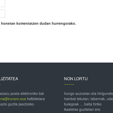
ile honetan komentatzen dudan hurrengorako.
IZITATEA
NON LORTU
 ezazu posta elektroniko bat
Irungo auzoetan eta hirigunek
ena@irunero.eus
helbidetara
hainbat lekutan; tabernak, uda
azio guztia jasotzeko.
bulegoak … baita hiriko
ikastetxe guztietan ere.