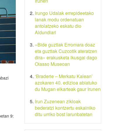
Irunen
Irungo Udalak errepideetako
lanak modu ordenatuan
antolatzeko eskatu dio
Aldundiari
«Bide guztiak Erromara doaz
eta guztiak Cuzcotik ateratzen
dira» erakusketa ikusgai dago
Oiasso Museoan
‘Braderie – Merkatu Kalean’
abazi
azokaren 40. edizioa abiatuko
du Mugan elkarteak gaur Irunen
Irun Zuzenean zikloak
bederatzi kontzertu eskainiko
ditu urriko bost larunbatetan
oetan 9: