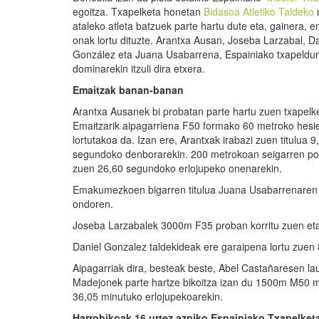
egoitza. Txapelketa honetan
Bidasoa Atletiko Taldeko
ataleko atleta batzuek parte hartu dute eta, gainera, e
onak lortu dituzte. Arantxa Ausan, Joseba Larzabal, Da
González eta Juana Usabarrena, Espainiako txapeldu
dominarekin itzuli dira etxera.
Emaitzak banan-banan
Arantxa Ausanek bi probatan parte hartu zuen txapelk
Emaitzarik aipagarriena F50 formako 60 metroko hesi
lortutakoa da. Izan ere, Arantxak irabazi zuen titulua 9
segundoko denborarekin. 200 metrokoan seigarren pos
zuen 26,60 segundoko erlojupeko onenarekin.
Emakumezkoen bigarren titulua Juana Usabarrenaren esk
ondoren.
Joseba Larzabalek 3000m F35 proban korritu zuen eta 
Daniel Gonzalez taldekideak ere garaipena lortu zuen
Aipagarriak dira, besteak beste, Abel Castañaresen l
Madejonek parte hartze bikoitza izan du 1500m M50 me
36,05 minutuko erlojupekoarekin.
Harrobikoak 16 urtez azpiko Espainiako Txapelket