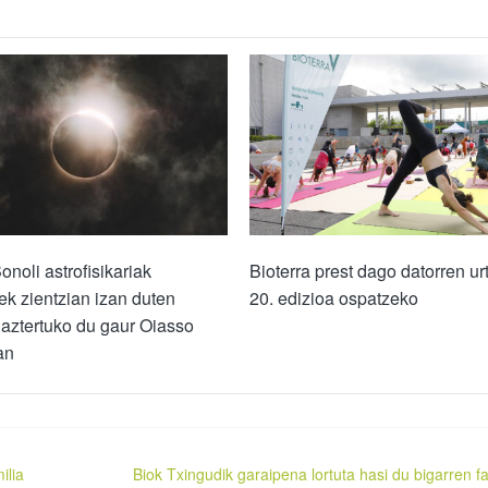
onoli astrofisikariak
Bioterra prest dago datorren ur
ek zientzian izan duten
20. edizioa ospatzeko
aztertuko du gaur Oiasso
an
ilia
Biok Txingudik garaipena lortuta hasi du bigarren f