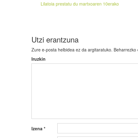
zehar
Lilatoia prestatu du martxoaren 10erako
nabigatu
Utzi erantzuna
Zure e-posta helbidea ez da argitaratuko.
Beharrezko
Iruzkin
Izena
*