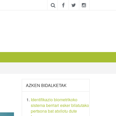
AZKEN BIDALKETAK
Identifikazio biometrikoko
sistema berriari esker bilatutako
pertsona bat atxilotu dute