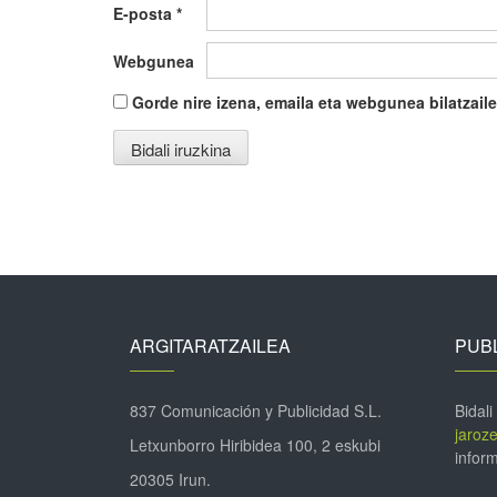
E-posta
*
Webgunea
Gorde nire izena, emaila eta webgunea bilatza
ARGITARATZAILEA
PUBL
837 Comunicación y Publicidad S.L.
Bidali
jaroz
Letxunborro Hiribidea 100, 2 eskubi
inform
20305 Irun.