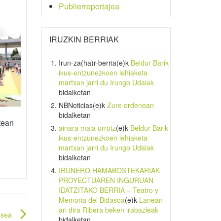
Publierreportajea
IRUZKIN BERRIAK
Irun-za(ha)r-berria
(e)k
Beldur Barik
ikus-entzunezkoen lehiaketa
martxan jarri du Irungo Udalak
bidalketan
NBNoticias
(e)k
Zure ordenean
bidalketan
tean
ainara maia urrotz
(e)k
Beldur Barik
ikus-entzunezkoen lehiaketa
martxan jarri du Irungo Udalak
bidalketan
IRUNERO HAMABOSTEKARIAK
PROYECTUAREN INGURUAN
IDATZITAKO BERRIA – Teatro y
Memoria del Bidasoa
(e)k
Lanean
ari dira Ribera beken irabazleak
asea
bidalketan