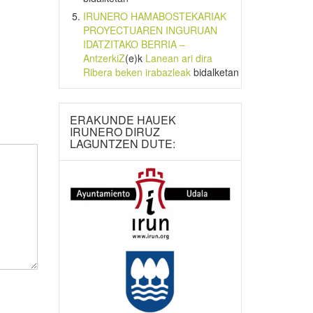
IRUNERO HAMABOSTEKARIAK
PROYECTUAREN INGURUAN
IDATZITAKO BERRIA –
AntzerkiZ
(e)k
Lanean ari dira
Ribera beken irabazleak
bidalketan
ERAKUNDE HAUEK
IRUNERO DIRUZ
LAGUNTZEN DUTE: