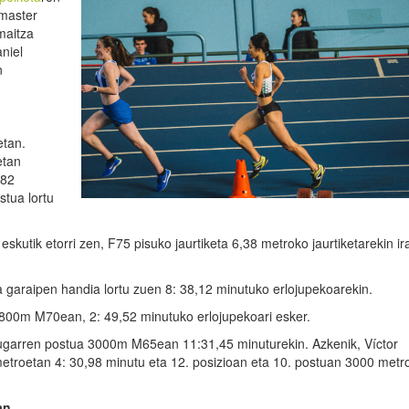
master
maitza
niel
n
etan.
etan
,82
tua lortu
utik etorri zen, F75 pisuko jaurtiketa 6,38 metroko jaurtiketarekin ir
garaipen handia lortu zuen 8: 38,12 minutuko erlojupekoarekin.
 800m M70ean, 2: 49,52 minutuko erlojupekoari esker.
augarren postua 3000m M65ean 11:31,45 minuturekin. Azkenik, Víctor
troetan 4: 30,98 minutu eta 12. posizioan eta 10. postuan 3000 metr
an