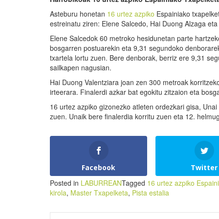
Asteburu honetan
16 urtez azpiko
Espainiako txapelket
estreinatu ziren: Elene Salcedo, Hai Duong Alzaga et
Elene Salcedok 60 metroko hesidunetan parte hartzeko 
bosgarren postuarekin eta 9,31 segundoko denborarekin
txartela lortu zuen. Bere denborak, berriz ere 9,31 s
sailkapen nagusian.
Hai Duong Valentziara joan zen 300 metroak korritzeko
irteerara. Finalerdi azkar bat egokitu zitzaion eta bo
16 urtez azpiko gizonezko atleten ordezkari gisa, Una
zuen. Unaik bere finalerdia korritu zuen eta 12. helmu
Facebook
Twitter
Posted in
LABURREAN
Tagged
16 urtez azpiko Espain
kirola
,
Master Txapelketa
,
Pista estalia