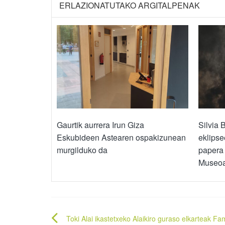
ERLAZIONATUTAKO ARGITALPENAK
Gaurtik aurrera Irun Giza
Silvia B
Eskubideen Astearen ospakizunean
eklipse
murgilduko da
papera 
Museo
Bidalketetan
Toki Alai ikastetxeko Alaikiro guraso elkarteak Fam