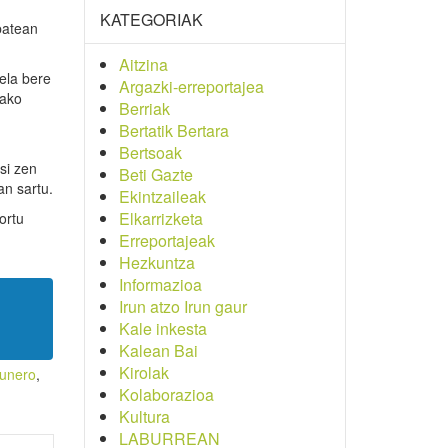
KATEGORIAK
batean
Aitzina
ela bere
Argazki-erreportajea
rako
Berriak
Bertatik Bertara
Bertsoak
si zen
Beti Gazte
an sartu.
Ekintzaileak
Elkarrizketa
ortu
Erreportajeak
Hezkuntza
Informazioa
Irun atzo Irun gaur
Kale inkesta
Kalean Bai
Kirolak
runero
,
Kolaborazioa
Kultura
LABURREAN