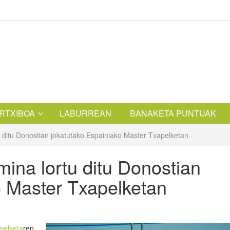
RTXIBOA
LABURREAN
BANAKETA PUNTUAK
 ditu Donostian jokatutako Espainiako Master Txapelketan
ina lortu ditu Donostian
o Master Txapelketan
pelketa
ren