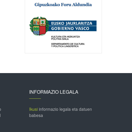
INFORMAZIO LEGALA
o
Ikusi
informazio legala eta datuen
l
babesa